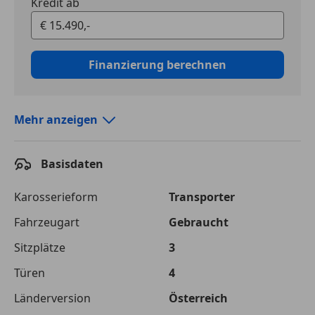
Kredit ab
Finanzierung berechnen
Mehr anzeigen
Autokredit vergleichen
Basisdaten
Laufzeit
120 Monate
Kreditbetrag
€ 15 490,-
Karosserieform
Transporter
Fahrzeugart
Gebraucht
Zu zahlender
€ 24 610,-
Gesamtbetrag
Sitzplätze
3
Einberechnete Gebühren
€ 0,-
Türen
4
Effektivzinsatz
Länderversion
10,52 %
Österreich