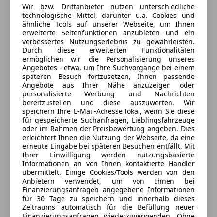
Karosserievariante: Mittelhohes Dach
Wir bzw. Drittanbieter nutzen unterschiedliche
Verkäufer
Händler
Klimaanlage
technologische Mittel, darunter u.a. Cookies und
Modellpflege
ähnliche Tools auf unserer Webseite, um Ihnen
erweiterte Seitenfunktionen anzubieten und ein
Autohandel AMB Thöni Alexander
Motor 2,0 Ltr. - 96 kW TDCi KAT
verbessertes Nutzungserlebnis zu gewährleisten.
Parkpilotsystem
5
Sterne
Durch diese erweiterten Funktionalitäten
Sternebewertung 5 von 5
Parkpilotsystem vorn und hinten
(100% Weiterempfehlungen)
ermöglichen wir die Personalisierung unseres
Angebotes - etwa, um Ihre Suchvorgänge bei einem
PKW-Zulassung
Anbieter auf AutoScout24 seit 2012
späteren Besuch fortzusetzen, Ihnen passende
Radstand 3300 mm
Angebote aus Ihrer Nähe anzuzeigen oder
AMB - Thöni - Verkaufszeiten
Schadstoffarm nach Abgasnorm Euro 6
personalisierte Werbung und Nachrichten
bereitzustellen und diese auszuwerten. Wir
Schalt-/Wählhebelgriff Leder
Geschlossen
speichern Ihre E-Mail-Adresse lokal, wenn Sie diese
Scheibenwischer mit Intervallschaltung,
Öffnet um 8:00 Fr.
für gespeicherte Suchanfragen, Lieblingsfahrzeuge
regulierbar
oder im Rahmen der Preisbewertung angeben. Dies
Ziegeleistr. 4
,
erleichtert Ihnen die Nutzung der Webseite, da eine
5020 Salzburg, AT
Scheinwerfer H4
erneute Eingabe bei späteren Besuchen entfällt. Mit
Sicht-Paket 2
Ihrer Einwilligung werden nutzungsbasierte
Kontakt
Sitze im Lade-/FG-Raum: 1.Reihe, 2-fach kippbar
Informationen an von Ihnen kontaktierte Händler
übermittelt. Einige Cookies/Tools werden von den
Stahlfelgen 6,5x16
Alexander Thöni
Anbietern verwendet, um von Ihnen bei
Stoßfänger teillackiert
Finanzierungsanfragen angegebene Informationen
Style-Farb-Paket
für 30 Tage zu speichern und innerhalb dieses
Alle Fahrzeuge des Anbieters
Zeitraums automatisch für die Befüllung neuer
Tagfahrlicht LED
Finanzierungsanfragen wiederzuverwenden. Ohne