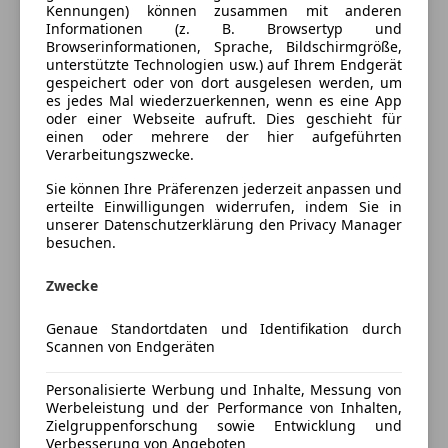
Innenausstattung
Kennungen) können zusammen mit anderen
Elektrische Fensterheber
Informationen (z. B. Browsertyp und
Elektrische Seitenspiegel
Innenausstattung
Stoff
Browserinformationen, Sprache, Bildschirmgröße,
unterstützte Technologien usw.) auf Ihrem Endgerät
Klimaanlage
gespeichert oder von dort ausgelesen werden, um
Lederlenkrad
es jedes Mal wiederzuerkennen, wenn es eine App
Fahrzeugbeschreibung
Lordosenstütze
oder einer Webseite aufruft. Dies geschieht für
einen oder mehrere der hier aufgeführten
Multifunktionslenkrad
Österreichisches Fahrzeug,
Verarbeitungszwecke.
Regensensor
1.-Besitz,
Schiebetür links
Sie können Ihre Präferenzen jederzeit anpassen und
erteilte Einwilligungen widerrufen, indem Sie in
Schiebetür rechts
unserer Datenschutzerklärung den Privacy Manager
L2H2 Hochdach
Start/Stop-Automatik
besuchen.
teilb. Rücksitzbank
MwSt. ausweißbar
Tempomat
Zwecke
Unterhaltung/Media
Tempomat, LED-Tagfahrlicht,
Genaue Standortdaten und Identifikation durch
Klimaanlage, Windschutzscheibe beheizbar,
Scannen von Endgeräten
Bluetooth
Schiebetüren hinten links und rechts,
Bordcomputer
Personalisierte Werbung und Inhalte, Messung von
Bluetooth-Freisprecheinrichtung,
Mehr anzeigen
Freisprecheinrichtung
Werbeleistung und der Performance von Inhalten,
Servolenkung,
Radio
Zielgruppenforschung sowie Entwicklung und
Verbesserung von Angeboten