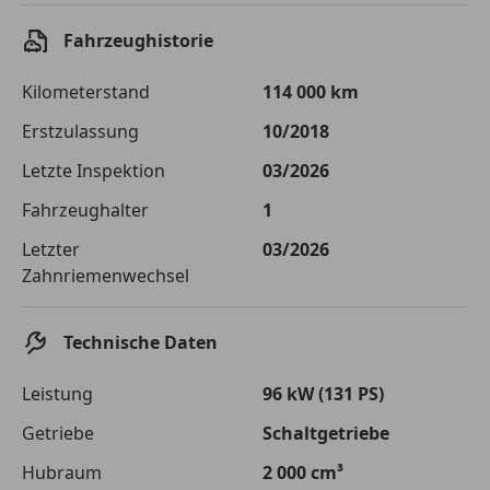
Sollzinssatz
9,99 %
Fahrzeughistorie
Monatliche Rate
€ 205,08
Kilometerstand
114 000 km
Der Kreditrechner enthält repräsentative Werte, zu denen wir
typischerweise Kredite vergeben. Der Sollzinssatz ist
Erstzulassung
10/2018
bonitätsabhängig. Laufzeit mindestens 12, höchstens 120 Monate.
Gültig für Neukunden bei Online-Abschluss. Erfüllung banküblicher
Letzte Inspektion
03/2026
Bonitätskriterien vorausgesetzt.
Fahrzeughalter
1
Jetzt berechnen
Letzter
03/2026
Zahnriemenwechsel
Technische Daten
Leistung
96 kW (131 PS)
Getriebe
Schaltgetriebe
Hubraum
2 000 cm³