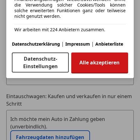
Verkleidung im Lade-/FG-Raum: halbhoch
die Verwendung solcher Cookies/Tools können
Verzurrschienen seitlich im Laderaum
Anbieter kontaktieren
solche erweiterten Funktionen ganz oder teilweise
nicht genutzt werden.
Verzurrösen (8)
Deine Nachricht
Wegfahrsperre
Wir arbeiten mit 224 Anbietern zusammen.
Wärmeschutzverglasung leicht getönt
Irrtümer, Druck, Schreibfehler und
|
|
Datenschutzerklärung
Impressum
Anbieterliste
Zwischenverkauf vorbehalten.
Datenschutz-
Alle akzeptieren
Einstellungen
Eintauschwagen: Kaufen und verkaufen in nur einem
Schritt
Ich möchte mein Auto in Zahlung geben
(unverbindlich).
Fahrzeugdaten hinzufügen