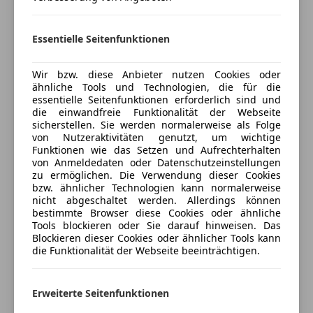
Preisbewertung
Sicherheit
und vieles mehr...
ABS
Essentielle Seitenfunktionen
Mehr anzeigen
Eintausch und Finanzierung (Leasing) möglich.
Beifahrerairbag
ESP
Wir bzw. diese Anbieter nutzen Cookies oder
Überstellungskennzeichen können je nach
Fahrerairbag
Versicherung
ähnliche Tools und Technologien, die für die
Verfügbarkeit zur Verfügung gestellt werden (blaue
essentielle Seitenfunktionen erforderlich sind und
Geschwindigkeits-begrenzungsanlage
Probenummer...).
die einwandfreie Funktionalität der Webseite
Kopfairbag
Kfz-Versicherung
sicherstellen. Sie werden normalerweise als Folge
LED-Tagfahrlicht
von Nutzeraktivitäten genutzt, um wichtige
Irrtümer, Druck, Schreibfehler und Zwischenverkauf
Funktionen wie das Setzen und Aufrechterhalten
Nebelscheinwerfer
Versicherungsschutz an Ihre Bedürfnisse
vorbehalten.
von Anmeldedaten oder Datenschutzeinstellungen
Tagfahrlicht
anpassen
zu ermöglichen. Die Verwendung dieser Cookies
Traktionskontrolle
bzw. ähnlicher Technologien kann normalerweise
Freischaden-Gutschein ab Stufe 0
nicht abgeschaltet werden. Allerdings können
Wegfahrsperre
undefined
bestimmte Browser diese Cookies oder ähnliche
Auto einfach online versichern & Rabatt holen
Zentralverriegelung
Tools blockieren oder Sie darauf hinweisen. Das
Geschwindigkeits-Regelanlage (Tempomat)
Zentralverriegelung mit Funkfernbedienung
Blockieren dieser Cookies oder ähnlicher Tools kann
Getriebe 6-Gang
die Funktionalität der Webseite beeinträchtigen.
Extras
Handschuhfach abschließbar
Jetzt berechnen
Innenraumfilter: Pollenfilter
Sprachsteuerung
Erweiterte Seitenfunktionen
Karosserie/Aufbau: Kasten Hochraum Standard