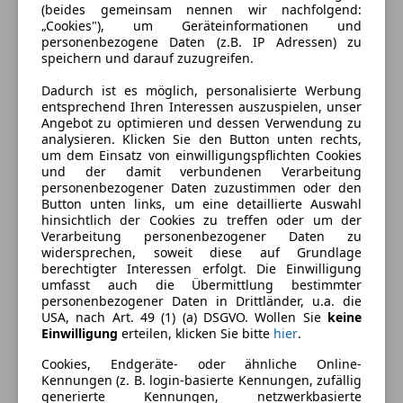
(beides gemeinsam nennen wir nachfolgend:
Energieverbrauch
„Cookies"), um Geräteinformationen und
personenbezogene Daten (z.B. IP Adressen) zu
speichern und darauf zuzugreifen.
Schadstoffklasse
Euro 6
Dadurch ist es möglich, personalisierte Werbung
Kraftstoff
Diesel
entsprechend Ihren Interessen auszuspielen, unser
Angebot zu optimieren und dessen Verwendung zu
Kraftstoffverbrauch
6,60
l/100 km (komb.)
analysieren. Klicken Sie den Button unten rechts,
um dem Einsatz von einwilligungspflichten Cookies
CO₂-Emissionen
173 g/km (komb.)
und der damit verbundenen Verarbeitung
personenbezogener Daten zuzustimmen oder den
Button unten links, um eine detaillierte Auswahl
Ausstattung
hinsichtlich der Cookies zu treffen oder um der
Verarbeitung personenbezogener Daten zu
widersprechen, soweit diese auf Grundlage
Komfort
Mehr anzeigen
berechtigter Interessen erfolgt. Die Einwilligung
umfasst auch die Übermittlung bestimmter
Armlehne
personenbezogener Daten in Drittländer, u.a. die
Beheizbare Frontscheibe
Farbe und Innenausstattung
USA, nach Art. 49 (1) (a) DSGVO. Wollen Sie
keine
Berganfahrassistent
Einwilligung
erteilen, klicken Sie bitte
hier
.
Einparkhilfe
Außenfarbe
Weiß
Cookies, Endgeräte- oder ähnliche Online-
Einparkhilfe Sensoren hinten
Kennungen (z. B. login-basierte Kennungen, zufällig
Farbe der
Schwarz
generierte Kennungen, netzwerkbasierte
Einparkhilfe Sensoren vorne