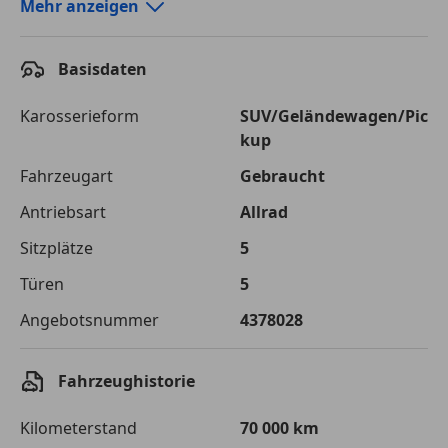
Autokredit-Rechner von durchblicker.at
Mehr anzeigen
Einfach Rate berechnen und günstige Konditionen
finden!
Basisdaten
Autokredit vergleichen
Karosserieform
SUV/Geländewagen/Pic
kup
Laufzeit
120 Monate
Fahrzeugart
Gebraucht
Kreditbetrag
€ 22 800,-
Antriebsart
Allrad
Zu zahlender
€ 32 120,-
Sitzplätze
5
Gesamtbetrag
Türen
5
Einberechnete Gebühren
€ 0,-
Angebotsnummer
4378028
Effektivzinsatz
7,50 %
Sollzinssatz
7,25 %
Fahrzeughistorie
Monatliche Rate
€ 267,67
Kilometerstand
70 000 km