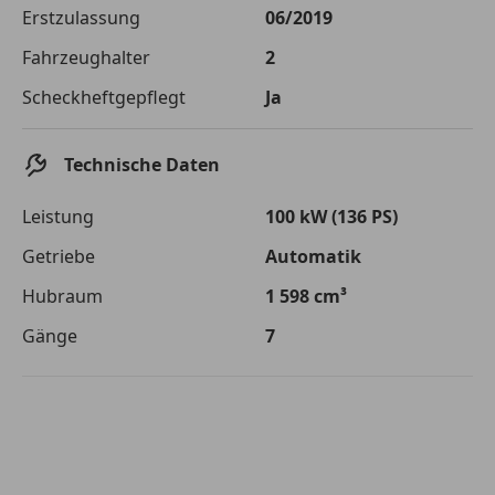
Die tatsächlichen Konditionen sind abhängig von Ihrer Bonität sowie
Erstzulassung
06/2019
von der von Ihnen gewählten Bank. Rückzahlungszeitraum 1-10
Jahre. Zinsspanne Sollzinssatz: 2,90% - 14,90%.
Fahrzeughalter
2
Jetzt berechnen
Scheckheftgepflegt
Ja
Technische Daten
Leistung
100 kW (136 PS)
Getriebe
Automatik
Hubraum
1 598 cm³
Gänge
7