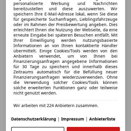
Partikelfilter
Kontakt
personalisierte Werbung und Nachrichten
Verkehrsschilderkennung, Smart Key inkl. Startknopf,
bereitzustellen und diese auszuwerten. Wir
SPAS - Intelligenter Einpark-Assistent, Statisches
speichern Ihre E-Mail-Adresse lokal, wenn Sie diese
Alle Fahrzeuge des Anbieters
Kurvenlicht, Supervision Armaturen mit 4.2 Zoll TFT
für gespeicherte Suchanfragen, Lieblingsfahrzeuge
oder im Rahmen der Preisbewertung angeben. Dies
Display, Tire Mobility Kit, Türgriffe innen in silber
erleichtert Ihnen die Nutzung der Webseite, da eine
matt, Türoffner außen in Chrom, Umklappfunktion
Anbieter kontaktieren
erneute Eingabe bei späteren Besuchen entfällt. Mit
der hinteren Sitzreihe - 1 Handgriff, Uni Lackierung,
Ihrer Einwilligung werden nutzungsbasierte
Informationen an von Ihnen kontaktierte Händler
Unterfahrschutzblende hinten in grau,
Deine Nachricht
übermittelt. Einige Cookies/Tools werden von den
Unterfahrschutzblende vorne in grau, USB und AUX -
Anbietern verwendet, um von Ihnen bei
Anschluss, Widschutzscheibe aus Solarglas mit
Finanzierungsanfragen angegebene Informationen
für 30 Tage zu speichern und innerhalb dieses
Tönungsstreifen,
Zeitraums automatisch für die Befüllung neuer
Finanzierungsanfragen wiederzuverwenden. Ohne
die Verwendung solcher Cookies/Tools können
solche erweiterten Funktionen ganz oder teilweise
nicht genutzt werden.
Swoboda Gebrauchtwagen
Wir arbeiten mit 224 Anbietern zusammen.
an sechs Standorten verfügt die Swoboda-Gruppe
Eintauschwagen: Kaufen und verkaufen in nur einem
ständig über mehr als 700 gebrauchte Fahrzeuge,
|
|
Datenschutzerklärung
Impressum
Anbieterliste
Schritt
sowie Vorführwagen und Kurzzulassungen.