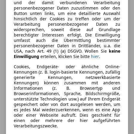
Beheizbares Lenkrad
Farbe und Innenausstattung
und der damit verbundenen Verarbeitung
Einparkhilfe
personenbezogener Daten zuzustimmen oder den
Button unten links, um eine detaillierte Auswahl
Einparkhilfe Rückfahrkamera
Außenfarbe
Braun
hinsichtlich der Cookies zu treffen oder um der
Einparkhilfe Sensoren hinten
Verarbeitung personenbezogener Daten zu
Farbe laut Hersteller
Moon Rock - Braun
Einparkhilfe Sensoren vorne
widersprechen, soweit diese auf Grundlage
berechtigter Interessen erfolgt. Die Einwilligung
Elektrische Fensterheber
Lackierung
Metallic
umfasst auch die Übermittlung bestimmter
Elektrische Heckklappe
personenbezogener Daten in Drittländer, u.a. die
Farbe der
Beige
Elektrische Seitenspiegel
USA, nach Art. 49 (1) (a) DSGVO. Wollen Sie
keine
Innenausstattung
Einwilligung
erteilen, klicken Sie bitte
hier
.
Elektrische Sitze
Klimaanlage
Innenausstattung
Vollleder
Cookies, Endgeräte- oder ähnliche Online-
Kennungen (z. B. login-basierte Kennungen, zufällig
Klimaautomatik
generierte Kennungen, netzwerkbasierte
Lederausstattung
Kennungen) können zusammen mit anderen
Fahrzeugbeschreibung
Lederlenkrad
Informationen (z. B. Browsertyp und
Browserinformationen, Sprache, Bildschirmgröße,
Lichtsensor
Allradsystem, Dab Tuner, Scheinwerferwaschanlage,
unterstützte Technologien usw.) auf Ihrem Endgerät
Lordosenstütze
gespeichert oder von dort ausgelesen werden, um
Lenksäulenverstellung, Reifendruck-Kontrolle,
Multifunktionslenkrad
es jedes Mal wiederzuerkennen, wenn es eine App
Kindersitzbefestigung Isofix, Elektr.
oder einer Webseite aufruft. Dies geschieht für
Navigationssystem
Bremskraftverteilung, Lederausstattung, getönte
einen oder mehrere der hier aufgeführten
Regensensor
Verarbeitungszwecke.
Scheiben, Laderaumabdeckung, KEYLESS-GO, 3 Punkt
Schiebedach