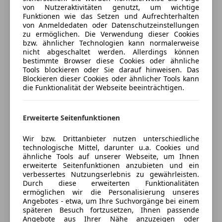
Freischaden-Gutschein ab Stufe 0
Handschuhfach kühlbar, Heckscheiben
von Nutzeraktivitäten genutzt, um wichtige
Fahrerairbag
Wisch-/Waschanlage, Instrumentenbeleuchtung
Funktionen wie das Setzen und Aufrechterhalten
Auto einfach online versichern & Rabatt holen
Isofix
von Anmeldedaten oder Datenschutzeinstellungen
einstellbar, Kartenleselampen vorne mit
LED-Scheinwerfer
zu ermöglichen. Die Verwendung dieser Cookies
Sonnenbrillenfach am Dachhimmel, Kartentasche an
bzw. ähnlicher Technologien kann normalerweise
LED-Tagfahrlicht
der Rückseite von Fahrer- und Beifahrerseite,
nicht abgeschaltet werden. Allerdings können
Jetzt berechnen
Nebelscheinwerfer
bestimmte Browser diese Cookies oder ähnliche
Kindersicherung an den beiden hinteren Türen,
Notbremsassistent
Tools blockieren oder Sie darauf hinweisen. Das
Kofferraumassistent, Kofferraumbeleuchtung,
Blockieren dieser Cookies oder ähnlicher Tools kann
Seitenairbag
Kofferraumnetz, Komfortblinker mit Tippfunktion,
die Funktionalität der Webseite beeinträchtigen.
Servolenkung
Verkäufer
Händler
Lederinnenausstattung (wahlweise Schwarz oder
Spurhalteassistent
Beige), LED-Heckleuchten, LED-Positionslampen,
Tagfahrlicht
Erweiterte Seitenfunktionen
Automobile Swoboda Alpenstraße
Navigationssystem, Privacy Glass - abgedunkette
Totwinkel-Assistent
GmbH & Co KG
Scheiben ab der B- Säule, RCTA -
Wir bzw. Drittanbieter nutzen unterschiedliche
Traktionskontrolle
Querverkehrwarnung, Scheibenwischerblätter über
technologische Mittel, darunter u.a. Cookies und
4
Sterne
Wegfahrsperre
Sternebewertung 4 von 5
ähnliche Tools auf unserer Webseite, um Ihnen
Windschutscheibe beheizbar, Seitenschweller mit
(75% Weiterempfehlungen)
Zentralverriegelung
erweiterte Seitenfunktionen anzubieten und ein
integrierter Leiste in grau, Sensor für
Anbieter auf AutoScout24 seit 2011
verbessertes Nutzungserlebnis zu gewährleisten.
Extras
Scheibenwaschanlage (Füllstand), Sicherheitsgurte
Durch diese erweiterten Funktionalitäten
Alpenstraße 4
,
ermöglichen wir die Personalisierung unseres
vorne höhenverstellbar mit Gurtstraffer und
Alufelgen
5081 Anif, AT
Angebotes - etwa, um Ihre Suchvorgänge bei einem
Kraftbegrenzer, SLIF -
späteren Besuch fortzusetzen, Ihnen passende
Dachreling
Höchstgeschwindigkeitswarnung inklusive
Angebote aus Ihrer Nähe anzuzeigen oder