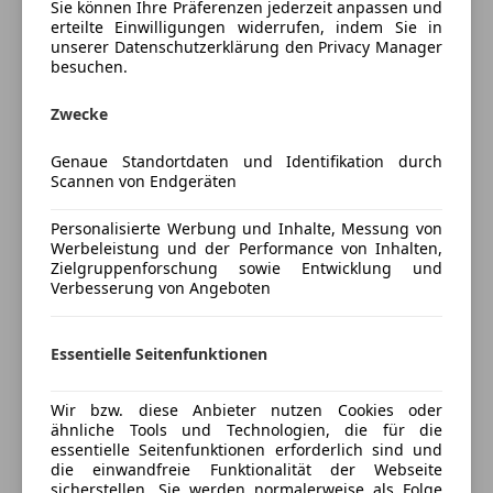
Sicherheitsgurte auf allen Sitzplätzen, Aktive
Sie können Ihre Präferenzen jederzeit anpassen und
Schlüssellose Zentralverriegelung
erteilte Einwilligungen widerrufen, indem Sie in
Motorhaube, Audiosystem - RDS/ MP3/ DAB/ 6
Sitzheizung
unserer Datenschutzerklärung den Privacy Manager
Lautsprecher, Außenspiegelabdeckung mit integrierte
Tempomat
besuchen.
Blinkereinheit, Auto Defog System (Anti-
Unterhaltung/Media
Beschlagsystem), Automatische, Belüftungshebel mit
Zwecke
Chrom-Applikationen, Dachspoiler mit integrierter
Mehr anzeigen
Bluetooth
dritten Bremsleuchte, DBC - Bergabfahrhilfe,
Genaue Standortdaten und Identifikation durch
Bordcomputer
Scannen von Endgeräten
Designkühlergrill Chrom, Drive Mode Select -
CD
Preisbewertung
(Normal/Sport), ECM - Innenspiegel mi
DAB-Radio
Personalisierte Werbung und Inhalte, Messung von
Abblendautomatik und integriertem Kompass,
Freisprecheinrichtung
Werbeleistung und der Performance von Inhalten,
Mehr anzeigen
Einseitige Doppelrohr Auspuffanlage, EPB - Electric
Zielgruppenforschung sowie Entwicklung und
MP3
Verbesserung von Angeboten
Parking Brake - Elektrische Handbremse, ESS -
Radio
Emergency Stop Signal - Bremslicht- und
Versicherung
Sicherheit
Warnblinkaut. bei Vollbremsung, Fahrer- und
Essentielle Seitenfunktionen
Beifahrersitz elektisch belüftbar, Fensterumrandung
ABS
Kfz-Versicherung
in Chrom, Frontscheibenwischer mit Intervall,
Abstandstempomat
Wir bzw. diese Anbieter nutzen Cookies oder
Garantie, geschwindigkeitsabhängige
ähnliche Tools und Technologien, die für die
Alarmanlage
Versicherungsschutz an Ihre Bedürfnisse
Türverriegelung, HAC - Hillstart Assist Control -
essentielle Seitenfunktionen erforderlich sind und
Beifahrerairbag
anpassen
die einwandfreie Funktionalität der Webseite
Berganfahrhilfe, Handschuchfach beleuchtet,
ESP
sicherstellen. Sie werden normalerweise als Folge