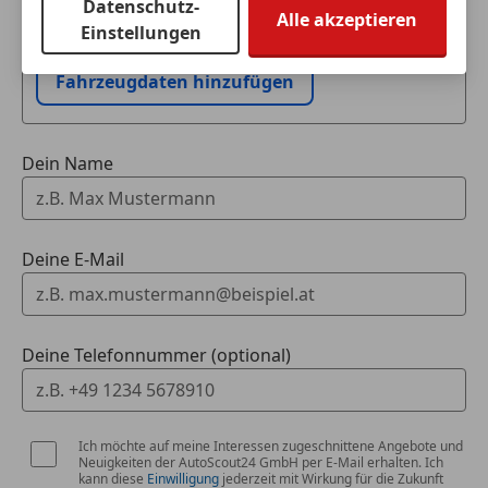
Datenschutz-
Ich möchte mein Auto in Zahlung geben
Alle akzeptieren
Unser Verkaufsteam berät Sie gerne
Einstellungen
(unverbindlich).
Herr Rudolf Schicktanz Tel. 06246 / 72666-225
Fahrzeugdaten hinzufügen
Herr Bikramjit Virk Tel. 06246 / 72666-224
Angebot vorbehaltlich Verfügbarkeit, Druck- und
Dein Name
Beschreibungsfehler.
Deine E-Mail
Deine Telefonnummer (optional)
Ich möchte auf meine Interessen zugeschnittene Angebote und
Neuigkeiten der AutoScout24 GmbH per E-Mail erhalten. Ich
kann diese
Einwilligung
jederzeit mit Wirkung für die Zukunft