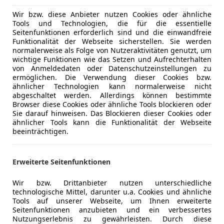
Berganfahr
Farbe laut Hersteller
Amazonas
Wir bzw. diese Anbieter nutzen Cookies oder ähnliche
Einparkhilf
Tools und Technologien, die für die essentielle
Lackierung
Metallic
Einparkhil
Seitenfunktionen erforderlich sind und die einwandfreie
Funktionalität der Webseite sicherstellen. Sie werden
Einparkhil
Farbe der Innenausstattung
Grau
normalerweise als Folge von Nutzeraktivitäten genutzt, um
Einparkhil
wichtige Funktionen wie das Setzen und Aufrechterhalten
Innenausstattung
Teilleder
Elektrisch
von Anmeldedaten oder Datenschutzeinstellungen zu
ermöglichen. Die Verwendung dieser Cookies bzw.
Elektrisch
ähnlicher Technologien kann normalerweise nicht
Elektrische
abgeschaltet werden. Allerdings können bestimmte
Adaptive Geschwindigkeitsregelanlage (ACC) inkl. 
Getönte S
Browser diese Cookies oder ähnliche Tools blockieren oder
Ambiente-Beleuchtung
Sie darauf hinweisen. Das Blockieren dieser Cookies oder
Klimaanla
UConnect Navigationssystem, DAB, Bluetooth (Touch
ähnlicher Tools kann die Funktionalität der Webseite
Lederlenk
beeinträchtigen.
Außenspiegel elektr. anklapp- und beheizbar, beide
Lichtsenso
Auffahrwarnsystem (Forward Collision Warning)
Lordosens
Autonomer Notbrems-Assistent mit Fußgängererk
Erweiterte Seitenfunktionen
Multifunkt
Autonomes Fahren Level 2
Navigatio
Fernlichtassistent
Wir bzw. Drittanbieter nutzen unterschiedliche
Regensens
technologische Mittel, darunter u.a. Cookies und ähnliche
Spurhalteassistent
Schlüssell
Tools auf unserer Webseite, um Ihnen erweiterte
Getriebe 6-Gang - Doppelkupplungsgetriebe (DTC)
Seitenfunktionen anzubieten und ein verbessertes
Sitzheizun
Heckklappe elektrisch (öffnen und schliessen, senso
Mehr anzeigen
Nutzungserlebnis zu gewährleisten. Durch diese