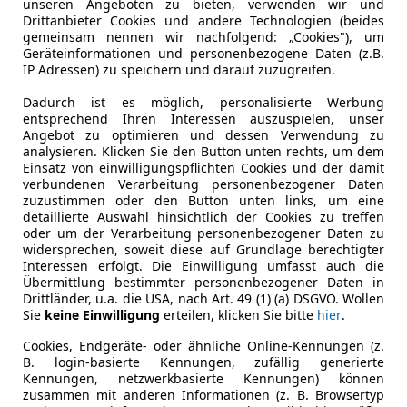
unseren Angeboten zu bieten, verwenden wir und
Drittanbieter Cookies und andere Technologien (beides
Scheckheftgepflegt
Ja
gemeinsam nennen wir nachfolgend: „Cookies"), um
Geräteinformationen und personenbezogene Daten (z.B.
Nichtraucherfahrzeug
Ja
IP Adressen) zu speichern und darauf zuzugreifen.
Dadurch ist es möglich, personalisierte Werbung
Leistung
100 kW (13
entsprechend Ihren Interessen auszuspielen, unser
Angebot zu optimieren und dessen Verwendung zu
Getriebe
Automati
analysieren. Klicken Sie den Button unten rechts, um dem
Einsatz von einwilligungspflichten Cookies und der damit
Hubraum
1 199 cm³
verbundenen Verarbeitung personenbezogener Daten
zuzustimmen oder den Button unten links, um eine
Gänge
6
detaillierte Auswahl hinsichtlich der Cookies zu treffen
oder um der Verarbeitung personenbezogener Daten zu
Zylinder
3
widersprechen, soweit diese auf Grundlage berechtigter
Interessen erfolgt. Die Einwilligung umfasst auch die
Übermittlung bestimmter personenbezogener Daten in
Drittländer, u.a. die USA, nach Art. 49 (1) (a) DSGVO. Wollen
Sie
keine Einwilligung
erteilen, klicken Sie bitte
hier
.
Cookies, Endgeräte- oder ähnliche Online-Kennungen (z.
B. login-basierte Kennungen, zufällig generierte
Kennungen, netzwerkbasierte Kennungen) können
zusammen mit anderen Informationen (z. B. Browsertyp