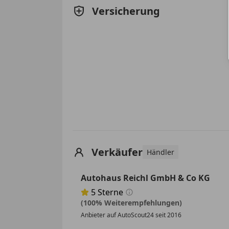
Versicherung
Verkäufer
Händler
Autohaus Reichl GmbH & Co KG
5
Sterne
Sternebewertung 5 von 5
(100% Weiterempfehlungen)
Anbieter auf AutoScout24 seit 2016