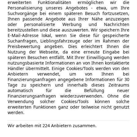
Start/Stop
erweiterten Funktionalitäten ermöglichen wir die
Induktionsladeschale für Smartphone
teilb. Rück
Personalisierung unseres Angebotes - etwa, um Ihre
Info-Center mit 10,25" Display
Suchvorgänge bei einem späteren Besuch fortzusetzen,
Tempomat
Mehr anzeigen
Innenspiegel mit Abblendautomatik
Ihnen passende Angebote aus Ihrer Nähe anzuzeigen
oder personalisierte Werbung und Nachrichten
Keyless-Entry & Go
Unterhaltung/Media
Android A
bereitzustellen und diese auszuwerten. Wir speichern Ihre
Klimaautomatik 2-Zonen
Apple CarP
E-Mail-Adresse lokal, wenn Sie diese für gespeicherte
18" LM-Felgen
Bluetooth
Suchanfragen, Lieblingsfahrzeuge oder im Rahmen der
Preisbewertung angeben. Dies erleichtert Ihnen die
Matrix-LED-Scheinwerfer
Bordcompu
Nutzung der Webseite, da eine erneute Eingabe bei
Motor 1,2 Ltr. - 100 kW (System: 107 kW) Mild-Hybrid
DAB-Radio
späteren Besuchen entfällt. Mit Ihrer Einwilligung werden
Nebelscheinwerfer
Freisprech
nutzungsbasierte Informationen an von Ihnen kontaktierte
Händler übermittelt. Einige Cookies/Tools werden von den
Parkpilot vorn und hinten
Induktions
Anbietern verwendet, um von Ihnen bei
Rückfahrkamera
Radio
Finanzierungsanfragen angegebene Informationen für 30
Smartphone kabellose Schnittstelle (Apple CarPlay 
USB
Tage zu speichern und innerhalb dieses Zeitraums
automatisch für die Befüllung neuer
Traction-Control-System (Selec-Terrain)
Volldigita
Finanzierungsanfragen wiederzuverwenden. Ohne die
Verglasung hinten abgedunkelt
Verwendung solcher Cookies/Tools können solche
Sicherheit
ABS
Winter-Paket mit Sitz- und Lenkradheizung
erweiterten Funktionen ganz oder teilweise nicht genutzt
Abstands
werden.
Abstandsw
Eingabefehler vorbehalten!
Airbag hin
Wir arbeiten mit 224 Anbietern zusammen.
Beifahrera