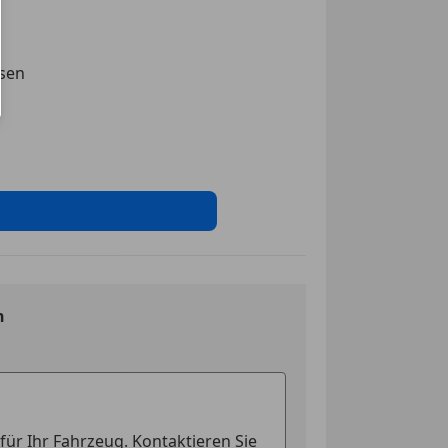
ag
sistent
ssen
g
nwerfer
rlicht
swarnsystem
inwerfer
ssistent
tem
ag
ung
n
ssistent
t
ontrolle
eichenerkennung
cheinwerfer
erre