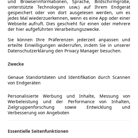
und Browserinformationen, Sprache, Bildschirmgröße,
unterstützte Technologien usw.) auf Ihrem Endgerät
gespeichert oder von dort ausgelesen werden, um es
jedes Mal wiederzuerkennen, wenn es eine App oder einer
Webseite aufruft. Dies geschieht für einen oder mehrere
der hier aufgeführten Verarbeitungszwecke.
Sie können Ihre Präferenzen jederzeit anpassen und
erteilte Einwilligungen widerrufen, indem Sie in unserer
Datenschutzerklärung den Privacy Manager besuchen.
Zwecke
Schadstoffklasse
Euro 6d-T
Genaue Standortdaten und Identifikation durch Scannen
von Endgeräten
Kraftstoff
Benzin
CO₂-Emissionen
128 g/km 
Personalisierte Werbung und Inhalte, Messung von
Werbeleistung und der Performance von Inhalten,
Zielgruppenforschung sowie Entwicklung und
Verbesserung von Angeboten
Komfort
2-Zonen-K
Mehr anzeigen
Armlehne
Beheizbare
Essentielle Seitenfunktionen
ng
Außenfarbe
Braun
Beheizbare