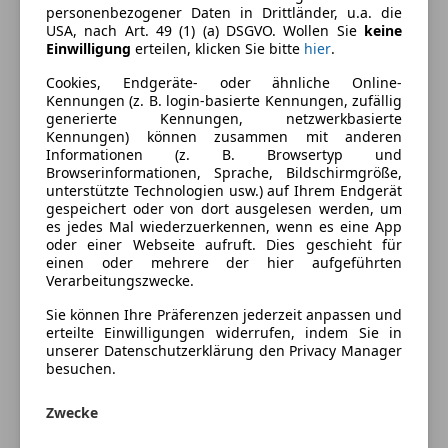
2-Zonen-Klimaautomatik
personenbezogener Daten in Drittländer, u.a. die
USA, nach Art. 49 (1) (a) DSGVO. Wollen Sie
keine
Armlehne
Farbe und Innenausstattung
Einwilligung
erteilen, klicken Sie bitte
hier
.
Beheizbares Lenkrad
Cookies, Endgeräte- oder ähnliche Online-
Berganfahrassistent
Außenfarbe
Weiß
Kennungen (z. B. login-basierte Kennungen, zufällig
Einparkhilfe
generierte Kennungen, netzwerkbasierte
Farbe laut Hersteller
Pearl White Tri-Coat /
Einparkhilfe Rückfahrkamera
Kennungen) können zusammen mit anderen
Weiß
Informationen (z. B. Browsertyp und
Einparkhilfe selbstlenkendes System
Browserinformationen, Sprache, Bildschirmgröße,
Einparkhilfe Sensoren hinten
Lackierung
Metallic
unterstützte Technologien usw.) auf Ihrem Endgerät
Einparkhilfe Sensoren vorne
gespeichert oder von dort ausgelesen werden, um
Innenausstattung
Vollleder
es jedes Mal wiederzuerkennen, wenn es eine App
Elektrische Fensterheber
oder einer Webseite aufruft. Dies geschieht für
Elektrische Heckklappe
einen oder mehrere der hier aufgeführten
Elektrische Seitenspiegel
Verarbeitungszwecke.
Fahrzeugbeschreibung
Getönte Scheiben
Sie können Ihre Präferenzen jederzeit anpassen und
Klimaanlage
Jeep Compass 2,0 MultiJet Limited 4WD
erteilte Einwilligungen widerrufen, indem Sie in
Lederausstattung
unserer Datenschutzerklärung den Privacy Manager
besuchen.
Lederlenkrad
Lichtsensor
Zum Verkauf steht ein sehr gepflegter Jeep Compass
Zwecke
Lordosenstütze
2,0 MultiJet Limited 4WD mit 170-PS-Dieselmotor, 9-
Multifunktionslenkrad