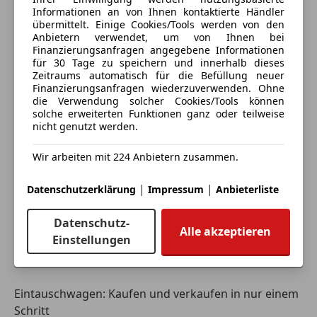
Totwinkel-Assistent
Informationen an von Ihnen kontaktierte Händler
Spricht
:
Deutsch, English
übermittelt. Einige Cookies/Tools werden von den
Traktionskontrolle
Nummer anzeigen
Anbietern verwendet, um von Ihnen bei
Wegfahrsperre
Besichtigung:
Finanzierungsanfragen angegebene Informationen
Xenonscheinwerfer
für 30 Tage zu speichern und innerhalb dieses
Besichtigung und Probefahrt sind nach vorheriger
Zeitraums automatisch für die Befüllung neuer
Zentralverriegelung
Terminvereinbarung gerne möglich.
Finanzierungsanfragen wiederzuverwenden. Ohne
Anbieter kontaktieren
die Verwendung solcher Cookies/Tools können
Extras
solche erweiterten Funktionen ganz oder teilweise
nicht genutzt werden.
Alufelgen
Finanzierung kann gerne angefragt werden.
Deine Nachricht
Dachreling
Wir arbeiten mit 224 Anbietern zusammen.
Innenspiegel automatisch abblendend
Sprachsteuerung
Irrtümer, Eingabefehler und Zwischenverkauf
|
|
Datenschutzerklärung
Impressum
Anbieterliste
Touchscreen
vorbehalten.
Datenschutz-
Alle akzeptieren
Einstellungen
Eintauschwagen: Kaufen und verkaufen in nur einem
Schritt