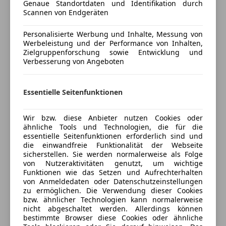
Gang-Automatik, Allradantrieb und sehr guter
Genaue Standortdaten und Identifikation durch
Navigationssystem
Ausstattung.
Scannen von Endgeräten
Regensensor
Personalisierte Werbung und Inhalte, Messung von
Schiebedach
Werbeleistung und der Performance von Inhalten,
Schlüssellose Zentralverriegelung
Highlights:
Zielgruppenforschung sowie Entwicklung und
Sitzheizung
• 2,0 MultiJet Dieselmotor mit 170 PS
Verbesserung von Angeboten
Mehr anzeigen
Start/Stop-Automatik
• 9-Gang-Automatik
Tempomat
• Allradantrieb / 4WD
Essentielle Seitenfunktionen
Preisbewertung
• CommandView Panorama-Glasschiebedach
Unterhaltung/Media
• Bi-Xenon-Scheinwerfer mit LED-Signatur
Wir bzw. diese Anbieter nutzen Cookies oder
Mehr anzeigen
Android Auto
• Uconnect Navigation mit 8,4-Zoll-Touchscreen
ähnliche Tools und Technologien, die für die
Apple CarPlay
• Apple CarPlay & Android Auto
essentielle Seitenfunktionen erforderlich sind und
Bluetooth
die einwandfreie Funktionalität der Webseite
• Rückfahrkamera
Versicherung
sicherstellen. Sie werden normalerweise als Folge
Bordcomputer
• ParkSense Parksensoren vorne und hinten
von Nutzeraktivitäten genutzt, um wichtige
DAB-Radio
• Parkassistent
Funktionen wie das Setzen und Aufrechterhalten
Kfz-Versicherung
Freisprecheinrichtung
von Anmeldedaten oder Datenschutzeinstellungen
• ACC-Abstandstempomat mit Stop & Go
zu ermöglichen. Die Verwendung dieser Cookies
Radio
• Spurhalteassistent
bzw. ähnlicher Technologien kann normalerweise
Versicherungsschutz an Ihre Bedürfnisse
nicht abgeschaltet werden. Allerdings können
Sicherheit
anpassen
bestimmte Browser diese Cookies oder ähnliche