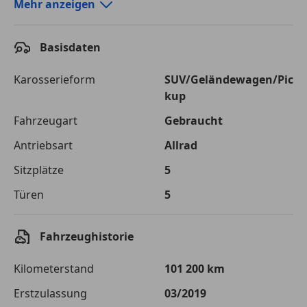
Autokredit-Rechner von durchblicker.at
Mehr anzeigen
Einfach Rate berechnen und günstige Konditionen
finden!
Basisdaten
Autokredit vergleichen
Karosserieform
SUV/Geländewagen/Pic
kup
Laufzeit
120 Monate
Fahrzeugart
Gebraucht
Kreditbetrag
€ 21 000,-
Antriebsart
Allrad
Zu zahlender
€ 29 585,-
Sitzplätze
5
Gesamtbetrag
Türen
5
Einberechnete Gebühren
€ 0,-
Effektivzinsatz
7,50 %
Fahrzeughistorie
Sollzinssatz
7,25 %
Kilometerstand
101 200 km
Monatliche Rate
€ 246,54
Erstzulassung
03/2019