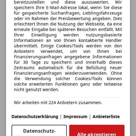
bereitzustellen und diese auszuwerten. Wir
Alle Fahrzeuge des Anbieters
speichern Ihre E-Mail-Adresse lokal, wenn Sie diese
für gespeicherte Suchanfragen, Lieblingsfahrzeuge
oder im Rahmen der Preisbewertung angeben. Dies
Anbieter kontaktieren
erleichtert Ihnen die Nutzung der Webseite, da eine
erneute Eingabe bei späteren Besuchen entfällt. Mit
Ihrer Einwilligung werden nutzungsbasierte
Deine Nachricht
Informationen an von Ihnen kontaktierte Händler
übermittelt. Einige Cookies/Tools werden von den
Anbietern verwendet, um von Ihnen bei
Finanzierungsanfragen angegebene Informationen
für 30 Tage zu speichern und innerhalb dieses
Zeitraums automatisch für die Befüllung neuer
Finanzierungsanfragen wiederzuverwenden. Ohne
die Verwendung solcher Cookies/Tools können
solche erweiterten Funktionen ganz oder teilweise
nicht genutzt werden.
Wir arbeiten mit 224 Anbietern zusammen.
Eintauschwagen: Kaufen und verkaufen in nur einem
Schritt
|
|
Datenschutzerklärung
Impressum
Anbieterliste
Ich möchte mein Auto in Zahlung geben
Datenschutz-
(unverbindlich).
Alle akzeptieren