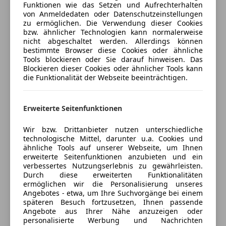
Funktionen wie das Setzen und Aufrechterhalten
von Anmeldedaten oder Datenschutzeinstellungen
zu ermöglichen. Die Verwendung dieser Cookies
Verkäufer
Händler
bzw. ähnlicher Technologien kann normalerweise
nicht abgeschaltet werden. Allerdings können
bestimmte Browser diese Cookies oder ähnliche
Auto Günther GmbH
Tools blockieren oder Sie darauf hinweisen. Das
Blockieren dieser Cookies oder ähnlicher Tools kann
4,5
Sterne
Sternebewertung 4.5 von 5
die Funktionalität der Webseite beeinträchtigen.
(90% Weiterempfehlungen)
Anbieter auf AutoScout24 seit 2008
Erweiterte Seitenfunktionen
Showroom
Geöffnet
Wir bzw. Drittanbieter nutzen unterschiedliche
technologische Mittel, darunter u.a. Cookies und
Schließt um 12:00
ähnliche Tools auf unserer Webseite, um Ihnen
Linzer Straße 179
,
erweiterte Seitenfunktionen anzubieten und ein
4600 Wels, AT
verbessertes Nutzungserlebnis zu gewährleisten.
Durch diese erweiterten Funktionalitäten
ermöglichen wir die Personalisierung unseres
Kontakt
Angebotes - etwa, um Ihre Suchvorgänge bei einem
späteren Besuch fortzusetzen, Ihnen passende
Günther Verkaufs-Hotline
Angebote aus Ihrer Nähe anzuzeigen oder
personalisierte Werbung und Nachrichten