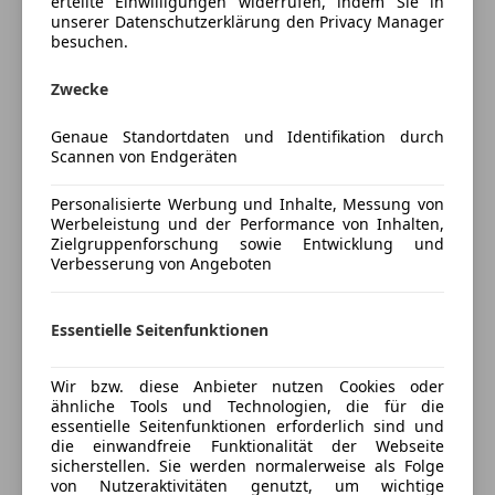
erteilte Einwilligungen widerrufen, indem Sie in
unserer Datenschutzerklärung den Privacy Manager
DAB-Radio
besuchen.
Freisprecheinrichtung
Preisbewertung
Radio
Zwecke
USB
Mehr anzeigen
Genaue Standortdaten und Identifikation durch
Sicherheit
Scannen von Endgeräten
Versicherung
ABS
Personalisierte Werbung und Inhalte, Messung von
LED-Tagfahrlicht
Werbeleistung und der Performance von Inhalten,
Kfz-Versicherung
Notbremsassistent
Zielgruppenforschung sowie Entwicklung und
Spurhalteassistent
Verbesserung von Angeboten
Versicherungsschutz an Ihre Bedürfnisse
Verkehrszeichenerkennung
anpassen
Zentralverriegelung
Essentielle Seitenfunktionen
Freischaden-Gutschein ab Stufe 0
Extras
Auto einfach online versichern & Rabatt holen
Wir bzw. diese Anbieter nutzen Cookies oder
Alufelgen
ähnliche Tools und Technologien, die für die
Dachreling
essentielle Seitenfunktionen erforderlich sind und
die einwandfreie Funktionalität der Webseite
Touchscreen
Jetzt berechnen
sicherstellen. Sie werden normalerweise als Folge
von Nutzeraktivitäten genutzt, um wichtige