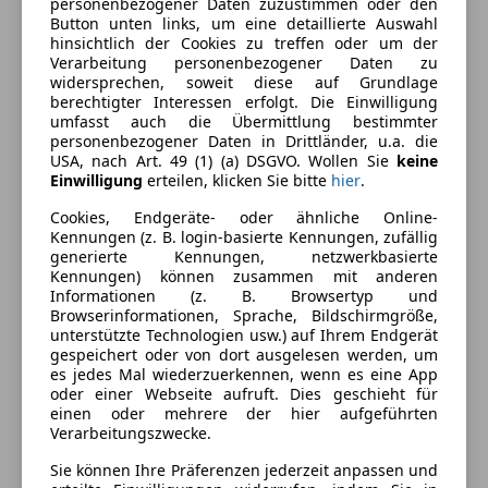
personenbezogener Daten zuzustimmen oder den
Einparkhilfe
Außenfarbe
Weiß
Button unten links, um eine detaillierte Auswahl
Einparkhilfe Rückfahrkamera
hinsichtlich der Cookies zu treffen oder um der
Farbe laut Hersteller
CASA WHITE S
Verarbeitung personenbezogener Daten zu
Elektrische Fensterheber
widersprechen, soweit diese auf Grundlage
Elektrische Seitenspiegel
Farbe der
Sonstige
berechtigter Interessen erfolgt. Die Einwilligung
Getönte Scheiben
umfasst auch die Übermittlung bestimmter
Innenausstattung
personenbezogener Daten in Drittländer, u.a. die
Klimaanlage
USA, nach Art. 49 (1) (a) DSGVO. Wollen Sie
keine
Klimaautomatik
Einwilligung
erteilen, klicken Sie bitte
hier
.
Fahrzeugbeschreibung
Lichtsensor
Cookies, Endgeräte- oder ähnliche Online-
Multifunktionslenkrad
Kennungen (z. B. login-basierte Kennungen, zufällig
7 JAHRE Herstellergarantie (ab Verkaufsmeldung)!
Navigationssystem
generierte Kennungen, netzwerkbasierte
Seit 1938 Ihr Mobilitäts-Partner. www.auto-
Regensensor
Kennungen) können zusammen mit anderen
guenther.at. Finanzierung und Versicherung zu Top-
Informationen (z. B. Browsertyp und
Sitzheizung
Browserinformationen, Sprache, Bildschirmgröße,
Konditionen. Irrtümer/Eingabefehler vorbehalten.
Tempomat
unterstützte Technologien usw.) auf Ihrem Endgerät
gespeichert oder von dort ausgelesen werden, um
Unterhaltung/Media
Alle Hersteller-Aktionen berücksichtigt
es jedes Mal wiederzuerkennen, wenn es eine App
oder einer Webseite aufruft. Dies geschieht für
Android Auto
einen oder mehrere der hier aufgeführten
Apple CarPlay
Verarbeitungszwecke.
Bluetooth
Sie können Ihre Präferenzen jederzeit anpassen und
Kontakthotline +43 732 65 50 25 7189
Bordcomputer