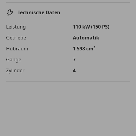
Die tatsächlichen Konditionen sind abhängig von Ihrer Bonität sowie
von der von Ihnen gewählten Bank. Rückzahlungszeitraum 1-10
Technische Daten
Jahre. Zinsspanne Sollzinssatz: 2,90% - 14,90%.
Jetzt berechnen
Leistung
110 kW (150 PS)
Getriebe
Automatik
Hubraum
1 598 cm³
Gänge
7
Zylinder
4