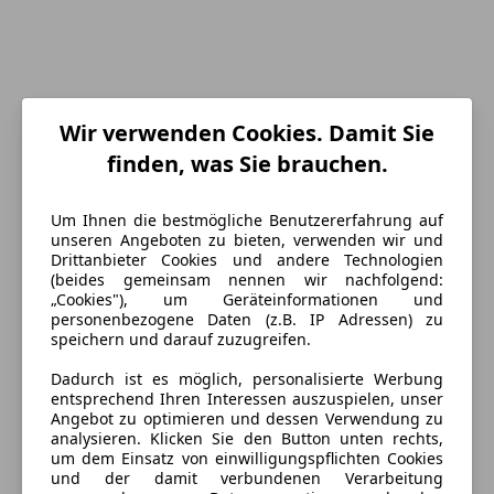
Wir verwenden Cookies. Damit Sie
finden, was Sie brauchen.
Energieverbrauch
Um Ihnen die bestmögliche Benutzererfahrung auf
Kraftstoff
Benzin
unseren Angeboten zu bieten, verwenden wir und
Drittanbieter Cookies und andere Technologien
CO₂-Emissionen
168 g/km (komb.)
(beides gemeinsam nennen wir nachfolgend:
„Cookies"), um Geräteinformationen und
personenbezogene Daten (z.B. IP Adressen) zu
Ausstattung
speichern und darauf zuzugreifen.
Dadurch ist es möglich, personalisierte Werbung
Komfort
Mehr anzeigen
entsprechend Ihren Interessen auszuspielen, unser
Angebot zu optimieren und dessen Verwendung zu
Armlehne
analysieren. Klicken Sie den Button unten rechts,
Beheizbares Lenkrad
um dem Einsatz von einwilligungspflichten Cookies
Farbe und Innenausstattung
und der damit verbundenen Verarbeitung
Berganfahrassistent