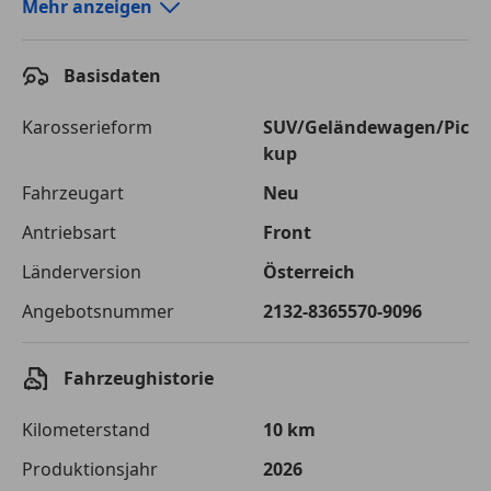
Autokredit-Rechner von durchblicker.at
Mehr anzeigen
Einfach Rate berechnen und günstige Konditionen
finden!
Basisdaten
Autokredit vergleichen
Karosserieform
SUV/Geländewagen/Pic
kup
Laufzeit
120 Monate
Fahrzeugart
Neu
Kreditbetrag
€ 31 200,-
Antriebsart
Front
Zu zahlender
€ 43 955,-
Länderversion
Österreich
Gesamtbetrag
Angebotsnummer
2132-8365570-9096
Einberechnete Gebühren
€ 0,-
Effektivzinsatz
7,50 %
Fahrzeughistorie
Sollzinssatz
7,25 %
Kilometerstand
10 km
Monatliche Rate
€ 366,29
Produktionsjahr
2026