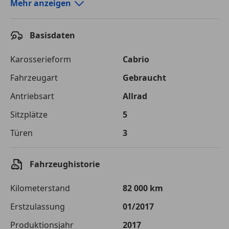
Autokredit-Rechner von durchblicker.at
Mehr anzeigen
Einfach Rate berechnen und günstige Konditionen
finden!
Basisdaten
Autokredit vergleichen
Karosserieform
Cabrio
Laufzeit
120 Monate
Fahrzeugart
Gebraucht
Antriebsart
Allrad
Kreditbetrag
€ 34 000,-
Sitzplätze
5
Zu zahlender
€ 47 899,-
Gesamtbetrag
Türen
3
Einberechnete Gebühren
€ 0,-
Fahrzeughistorie
Effektivzinsatz
7,50 %
Kilometerstand
82 000 km
Sollzinssatz
7,25 %
Erstzulassung
01/2017
Monatliche Rate
€ 399,16
Produktionsjahr
2017