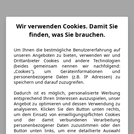
Wir verwenden Cookies. Damit Sie
finden, was Sie brauchen.
Um Ihnen die bestmögliche Benutzererfahrung auf
unseren Angeboten zu bieten, verwenden wir und
Drittanbieter Cookies und andere Technologien
Energieverbrauch
(beides gemeinsam nennen wir nachfolgend:
„Cookies"), um Geräteinformationen und
personenbezogene Daten (z.B. IP Adressen) zu
Kraftstoff
Benzin
speichern und darauf zuzugreifen.
Dadurch ist es möglich, personalisierte Werbung
Ausstattung
entsprechend Ihren Interessen auszuspielen, unser
Angebot zu optimieren und dessen Verwendung zu
analysieren. Klicken Sie den Button unten rechts,
Komfort
Mehr anzeigen
um dem Einsatz von einwilligungspflichten Cookies
und der damit verbundenen Verarbeitung
2-Zonen-Klimaautomatik
personenbezogener Daten zuzustimmen oder den
Armlehne
Farbe und Innenausstattung
Button unten links, um eine detaillierte Auswahl