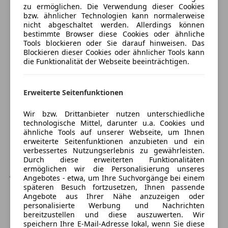
Außenspiegel mit Memoryfunktion
zu ermöglichen. Die Verwendung dieser Cookies
Isofix
bzw. ähnlicher Technologien kann normalerweise
Außenspiegel mit Umfeldleuchte
LED-Scheinwerfer
nicht abgeschaltet werden. Allerdings können
Bluetooth-Schnittstelle
Müdigkeitswarnsystem
bestimmte Browser diese Cookies oder ähnliche
Verkäufer
Händler
Dynamische Stabilitätskontrolle (DSC)
Tools blockieren oder Sie darauf hinweisen. Das
Nebelscheinwerfer
Blockieren dieser Cookies oder ähnlicher Tools kann
Einzelsitze hinten
Notbremsassistent
die Funktionalität der Webseite beeinträchtigen.
KS Auto Graf GMBH
Elektr. Bremskraftverteilung
Notrufsystem
Fahrassistenz-System: Aktives Überrollschutzsystem
4,5
Sterne
Reifendruckkontrollsystem
Sternebewertung 4.5 von 5
(Active Roll Mitigation, ARM)
(90% Weiterempfehlungen)
Erweiterte Seitenfunktionen
Seitenairbag
Fahrassistenz-System: Antriebsmomentkontrolle
Anbieter auf AutoScout24 seit 2008
Servolenkung
Wir bzw. Drittanbieter nutzen unterschiedliche
(Torque Vectoring)
Spurhalteassistent
Hafenstraße 63
,
technologische Mittel, darunter u.a. Cookies und
Fahrassistenz-System: Bergabfahrkontrolle (HDC)
Tagfahrlicht
3500 Krems an der Donau, AT
ähnliche Tools auf unserer Webseite, um Ihnen
Fahrassistenz-System: Berganfahr-Assistent
erweiterte Seitenfunktionen anzubieten und ein
Traktionskontrolle
verbessertes Nutzungserlebnis zu gewährleisten.
Fahrassistenz-System: Notbrems-Assistent
Verkehrszeichenerkennung
Kontakt
Durch diese erweiterten Funktionalitäten
Fahrassistenz-System: Spurwechselassistent
Xenonscheinwerfer
ermöglichen wir die Personalisierung unseres
Johann Graf
Geschwindigkeits-Regelanlage (Tempomat)
Angebotes - etwa, um Ihre Suchvorgänge bei einem
Zentralverriegelung
späteren Besuch fortzusetzen, Ihnen passende
Getriebe Automatik - (9-Stufen)
Angebote aus Ihrer Nähe anzuzeigen oder
Extras
Alle Fahrzeuge des Anbieters
Heckscheibe heizbar
personalisierte Werbung und Nachrichten
Innenausstattung: Dekoreinlagen Satin Brushed
bereitzustellen und diese auszuwerten. Wir
Alufelgen
speichern Ihre E-Mail-Adresse lokal, wenn Sie diese
Aluminium