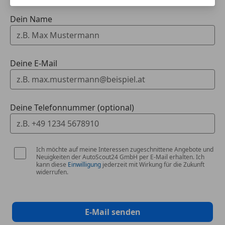
Sitz vorn links elektr. verstellbar (8-fach, mit Memory)
Sitzbezug / Polsterung: Leder
Dein Name
Start/Stop-Anlage
Steckdose (12V-Anschluß) im Koffer-/Laderaum
Terrain-Response-System
Traktionskontrolle
Deine E-Mail
USB-Anschluss in Mittelkonsole
Verdeckbezug Stoff
Wankneigungskontrolle (Roll Stability Control, RSC)
Deine Telefonnummer (optional)
Wegfahrsperre
Zentralverriegelung mit Funkfernbedienung
Ich möchte auf meine Interessen zugeschnittene Angebote und
Serienausstattungen:
Neuigkeiten der AutoScout24 GmbH per E-Mail erhalten. Ich
kann diese
Einwilligung
jederzeit mit Wirkung für die Zukunft
*Airbags
widerrufen.
*All Terrain Progress Control (ATPC)
E-Mail senden
*Bergabfahrhilfe (HDC)