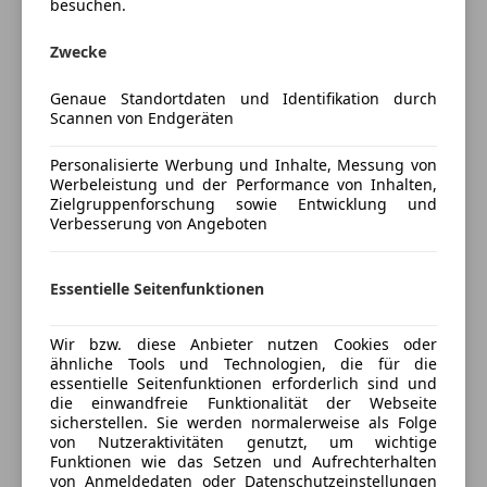
mittels FIN-Abfrage übernommen. Da es gelegentlich
besuchen.
Mehr anzeigen
Regensensor
zu Abweichungen kommen kann, übernehmen
Schlüssellose Zentralverriegelung
Zwecke
Eurotax und auch wir keine Haftung für die
Sitzbelüftung
Preisbewertung
Richtigkeit und Vollständigkeit. Bitte die Ausstattung
Start/Stop-Automatik
Genaue Standortdaten und Identifikation durch
bei der Besichtigung bzw. Probefahrt selbst prüfen.
Tempomat
Scannen von Endgeräten
Mehr anzeigen
Unterhaltung/Media
Zum Fahrzeug:
Personalisierte Werbung und Inhalte, Messung von
-Originallack unter Folie in Weiß
Werbeleistung und der Performance von Inhalten,
Bluetooth
Versicherung
Zielgruppenforschung sowie Entwicklung und
-2x Schlüssel
Bordcomputer
Verbesserung von Angeboten
-Servicegepflegt
DAB-Radio
Kfz-Versicherung
Freisprecheinrichtung
Airbag Fahrer-/Beifahrerseite
Essentielle Seitenfunktionen
Radio
Versicherungsschutz an Ihre Bedürfnisse
Alarmanlage
Soundsystem
anpassen
Anti-Blockier-System (ABS)
Wir bzw. diese Anbieter nutzen Cookies oder
Sicherheit
Freischaden-Gutschein ab Stufe 0
ähnliche Tools und Technologien, die für die
Antriebsart: Allradantrieb
essentielle Seitenfunktionen erforderlich sind und
Audiosystem: CD-/DVD-Player
Auto einfach online versichern & Rabatt holen
ABS
die einwandfreie Funktionalität der Webseite
Audiosystem: Meridian Sound-System (Farbdisplay,
sicherstellen. Sie werden normalerweise als Folge
Beifahrerairbag
von Nutzeraktivitäten genutzt, um wichtige
380 Watt, 11 Lautsprecher, Subwoofer)
ESP
Funktionen wie das Setzen und Aufrechterhalten
Außenspiegel elektr. anklappbar
Jetzt berechnen
Fahrerairbag
von Anmeldedaten oder Datenschutzeinstellungen