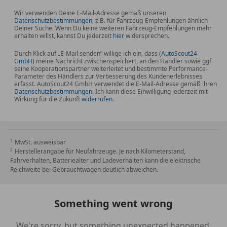
Wir verwenden Deine E-Mail-Adresse gemäß unseren
*Motorschleppmoment-Regelung
Datenschutzbestimmungen
, z.B. für Fahrzeug-Empfehlungen ähnlich
Deiner Suche. Wenn Du keine weiteren Fahrzeug-Empfehlungen mehr
erhalten willst, kannst Du jederzeit
hier
widersprechen.
*Reifenreparatursystem
Durch Klick auf „E-Mail senden“ willige ich ein, dass (
AutoScout24
GmbH
) meine Nachricht zwischenspeichert, an den Händler sowie ggf.
*Start-Stopp-Taste
seine Kooperationspartner weiterleitet und bestimmte Performance-
Parameter des Händlers zur Verbesserung des Kundenerlebnisses
erfasst. AutoScout24 GmbH verwendet die E-Mail-Adresse gemäß ihren
*Torque Vectoring by Braking
Datenschutzbestimmungen
. Ich kann diese Einwilligung jederzeit mit
Wirkung für die Zukunft
widerrufen
.
*Wankneigungskontrolle (RSC)
*Elektronische Bremskraftverteilung
MwSt. ausweisbar
Herstellerangabe für Neufahrzeuge. Je nach Kilometerstand,
Fahrverhalten, Batteriealter und Ladeverhalten kann die elektrische
*Einparkhilfe vorne
Reichweite bei Gebrauchtwagen deutlich abweichen.
*Beleuchtete Schminkspiegel
Something went wrong
*Automatisch abblendbarer Innenspiegel
We're sorry, but something unexpected happened.