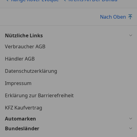
*Notfallbremsassistent
*Parkbremse, elektronisch
Nach Oben
*Scheinwerfer mit Abblendautomatik für
Nützliche Links
entgegenkommenden Verkehr
Verbraucher AGB
*Seitenschweller in Anthracite
Händler AGB
*Teppichmatten mit Einfassung (1. Sitzreihe)
Datenschutzerklärung
*Türgriffe in Fahrzeugfarbe
Impressum
Erklärung zur Barrierefreiheit
*Zentrales Öffnen/Schließen aller Fenster mit
Fernbedienung
KFZ Kaufvertrag
*Spiegelkappen in Narvik Black
Automarken
Bundesländer
*Active Driveline