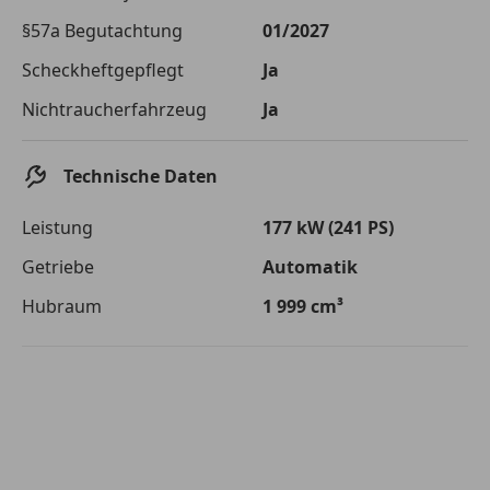
Die tatsächlichen Konditionen sind abhängig von Ihrer Bonität sowie
§57a Begutachtung
01/2027
von der von Ihnen gewählten Bank. Rückzahlungszeitraum 1-10
Jahre. Zinsspanne Sollzinssatz: 2,90% - 14,90%.
Scheckheftgepflegt
Ja
Jetzt berechnen
Nichtraucherfahrzeug
Ja
Technische Daten
Leistung
177 kW (241 PS)
Getriebe
Automatik
Hubraum
1 999 cm³