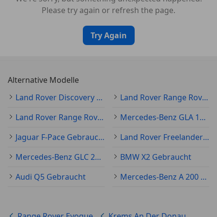
*Elektronische Sevolenkung (EPAS)
Please try again or refresh the page.
*12-Volt-Stromanschluss vorne und im Laderaum
Try Again
*Ambiente-Innenraumbeleuchtung mit 10 Farben
*Anhänger Stabilisierungsassistent
Alternative Modelle
Land Rover Discovery Sport Gebraucht
Land Rover Range Rover Velar Gebraucht
*Automatische Geschwindigkeitsregelung
Land Rover Range Rover Sport Gebraucht
Mercedes-Benz GLA 180 Gebraucht
*Beleuchtung für Fußraum, Handschuhfach und
Türriegelung
Jaguar F-Pace Gebraucht
Land Rover Freelander Gebraucht
Mercedes-Benz GLC 250 Gebraucht
BMW X2 Gebraucht
*Berührungslos reagierende Schalter für die
Kartenleselampen in der Dachkonsole
Audi Q5 Gebraucht
Mercedes-Benz A 200 Gebraucht
*Lüftungsdüsen für hintere Sitzbank in Mittelkonsole
Range Rover Evoque
Krems An Der Donau