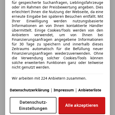
Anhängerkupplung
Anbieter kontaktieren
für gespeicherte Suchanfragen, Lieblingsfahrzeuge
Karosserie: 2-türig
Sportfahrwerk
oder im Rahmen der Preisbewertung angeben. Dies
Klimaautomatik 2-Zonen
erleichtert Ihnen die Nutzung der Webseite, da eine
Sportpaket
Deine Nachricht
erneute Eingabe bei späteren Besuchen entfällt. Mit
Kopf-Airbag-System vorn
Sportsitze
Ihrer Einwilligung werden nutzungsbasierte
Kurvenbremskontrolle (Corner-Brake-Control, CBC)
Sprachsteuerung
Informationen an von Ihnen kontaktierte Händler
Lenksäule (Lenkrad) höhenverstellbar
übermittelt. Einige Cookies/Tools werden von den
Touchscreen
Anbietern verwendet, um von Ihnen bei
LM-Felgen
Finanzierungsanfragen angegebene Informationen
Mittelkonsole mit Ablagefachabdeckung
für 30 Tage zu speichern und innerhalb dieses
Motor 2,0 Ltr. - 110 kW Td4 KAT
Zeitraums automatisch für die Befüllung neuer
Finanzierungsanfragen wiederzuverwenden. Ohne
Multifunktions-Touchscreen
die Verwendung solcher Cookies/Tools können
Parkbremse elektrisch
solche erweiterten Funktionen ganz oder teilweise
Radstand 2660 mm
nicht genutzt werden.
Eintauschwagen: Kaufen und verkaufen in nur einem
Reifen-Reparaturkit
Schritt
Reifendruck-Kontrollsystem
Wir arbeiten mit 224 Anbietern zusammen.
Rußpartikelfilter
|
|
Datenschutzerklärung
Impressum
Anbieterliste
Ich möchte mein Auto in Zahlung geben
Schadstoffarm nach Abgasnorm Euro 6
(unverbindlich).
Scheinwerfer H4
Datenschutz-
Seitenairbag
Alle akzeptieren
Fahrzeugdaten hinzufügen
Einstellungen
Servolenkung elektrisch