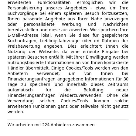
erweiterten Funktionalitäten ermöglichen wir die
Abstands
Personalisierung unseres Angebotes - etwa, um Ihre
Alarmanla
Suchvorgänge bei einem späteren Besuch fortzusetzen,
Beifahrera
Ihnen passende Angebote aus Ihrer Nähe anzuzeigen
oder personalisierte Werbung und Nachrichten
ESP
bereitzustellen und diese auszuwerten. Wir speichern Ihre
Fahrerairb
E-Mail-Adresse lokal, wenn Sie diese für gespeicherte
Isofix
Suchanfragen, Lieblingsfahrzeuge oder im Rahmen der
Preisbewertung angeben. Dies erleichtert Ihnen die
Kopfairba
Nutzung der Webseite, da eine erneute Eingabe bei
LED-Schei
Kfz-Versicherung
späteren Besuchen entfällt. Mit Ihrer Einwilligung werden
Müdigkeit
nutzungsbasierte Informationen an von Ihnen kontaktierte
Händler übermittelt. Einige Cookies/Tools werden von den
Nebelsche
Versicherungsschutz an Ihre Bedürfnisse anpa
Anbietern verwendet, um von Ihnen bei
Notbremsa
Finanzierungsanfragen angegebene Informationen für 30
Freischaden-Gutschein ab Stufe 0
Reifendruc
Tage zu speichern und innerhalb dieses Zeitraums
automatisch für die Befüllung neuer
Auto einfach online versichern & Rabatt holen
Seitenairb
Finanzierungsanfragen wiederzuverwenden. Ohne die
Servolenk
Verwendung solcher Cookies/Tools können solche
Spurhaltea
erweiterten Funktionen ganz oder teilweise nicht genutzt
werden.
Jetzt berechnen
Tagfahrlich
Totwinkel-
Wir arbeiten mit 224 Anbietern zusammen.
Verkehrsz
Zentralver