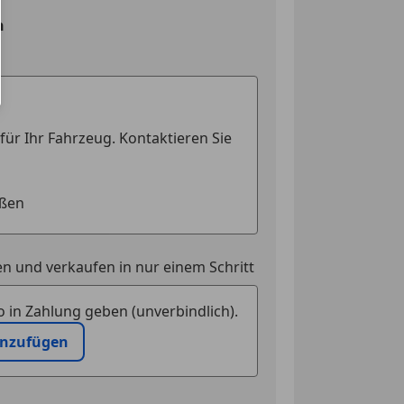
edienung
n
el automatisch abblendend
uerung
en
n und verkaufen in nur einem Schritt
 in Zahlung geben (unverbindlich).
inzufügen