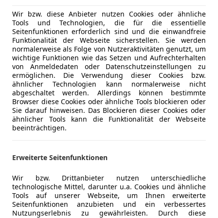
Sie haben aktuell ein Auto und wollen dieses Einta
Navigatio
bisherigen mobilen Begleiter gerne in Zahlung!
Panorama
Wir bzw. diese Anbieter nutzen Cookies oder ähnliche
Tools und Technologien, die für die essentielle
Regensens
Seitenfunktionen erforderlich sind und die einwandfreie
SERVICELEISTUNGEN wie Pickerlüberprüfungen, Jahr
Schlüssell
Funktionalität der Webseite sicherstellen. Sie werden
Reifenwechsel, Schadenbehebung mit Versicherung
Sitzbelüft
normalerweise als Folge von Nutzeraktivitäten genutzt, um
wichtige Funktionen wie das Setzen und Aufrechterhalten
Karosserie) und selbstredend die beste Beratung zu
Sitzheizun
von Anmeldedaten oder Datenschutzeinstellungen zu
Hand.
Standheiz
Mehr anzeigen
ermöglichen. Die Verwendung dieser Cookies bzw.
Tempomat
ähnlicher Technologien kann normalerweise nicht
abgeschaltet werden. Allerdings können bestimmte
Vereinbaren Sie gleich einen Termin telefonisch oder
Unterhaltung/Media
Android A
Browser diese Cookies oder ähnliche Tools blockieren oder
Mehr anzeigen
Unser Team freut sich auf Ihren Besuch im Autohau
Sie darauf hinweisen. Das Blockieren dieser Cookies oder
Bluetooth
Zwischenverkauf, Irrtümer, Preisänderungen, Schrei
ähnlicher Tools kann die Funktionalität der Webseite
Bordcompu
beeinträchtigen.
vorbehalten.
DAB-Radio
Freisprech
8 Jahre Garantie auf die Antriebsbatterie oder 160
Erweiterte Seitenfunktionen
Induktions
Jetzt Preisvorteil sichern
*
Soundsys
Finanzierungsaktion AB 0,99% bei Laufzeit 36 Mon
Wir bzw. Drittanbieter nutzen unterschiedliche
USB
technologische Mittel, darunter u.a. Cookies und ähnliche
Bank
Volldigita
Tools auf unserer Webseite, um Ihnen erweiterte
Seitenfunktionen anzubieten und ein verbessertes
Sicherheit
ABS
Nutzungserlebnis zu gewährleisten. Durch diese