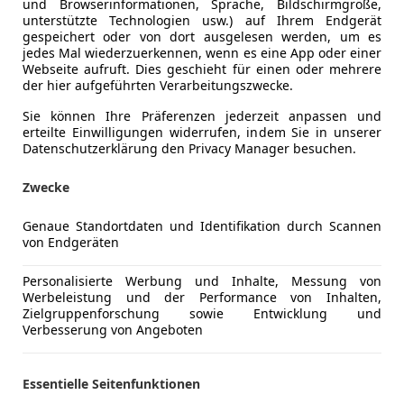
und Browserinformationen, Sprache, Bildschirmgröße,
Kraftstoff
Elektro
unterstützte Technologien usw.) auf Ihrem Endgerät
gespeichert oder von dort ausgelesen werden, um es
CO₂-Emissionen
0 g/km (k
jedes Mal wiederzuerkennen, wenn es eine App oder einer
Webseite aufruft. Dies geschieht für einen oder mehrere
der hier aufgeführten Verarbeitungszwecke.
Komfort
2-Zonen-K
Mehr anzeigen
Sie können Ihre Präferenzen jederzeit anpassen und
360° Kame
erteilte Einwilligungen widerrufen, indem Sie in unserer
Beheizbare
Datenschutzerklärung den Privacy Manager besuchen.
ng
Außenfarbe
Grün
Einparkhilf
Zwecke
Einparkhil
Lackierung
Metallic
Einparkhil
Genaue Standortdaten und Identifikation durch Scannen
Farbe der Innenausstattung
Schwarz
Elektrisch
von Endgeräten
Elektrisch
Innenausstattung
Vollleder
Elektrische
Personalisierte Werbung und Inhalte, Messung von
Werbeleistung und der Performance von Inhalten,
Elektrische
Zielgruppenforschung sowie Entwicklung und
Autohaus BENDEL - Ihr Citroën, Suzuki und Leapmoto
Lederauss
Verbesserung von Angeboten
Unser Team freut sich auf Ihren Anruf. Wir sind gern
Lederlenk
Lichtsenso
Essentielle Seitenfunktionen
Fragen Sie nach unseren Versicherungs- und Finanz
Multifunkt