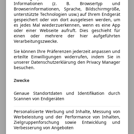
Komfort
Mehr anzeigen
Informationen (z. B. Browsertyp und
Browserinformationen, Sprache, Bildschirmgröße,
Armlehne
unterstützte Technologien usw.) auf Ihrem Endgerät
Beheizbares Lenkrad
gespeichert oder von dort ausgelesen werden, um
Farbe und Innenausstattung
es jedes Mal wiederzuerkennen, wenn es eine App
Einparkhilfe
oder einer Webseite aufruft. Dies geschieht für
Einparkhilfe Rückfahrkamera
Außenfarbe
Weiß
einen oder mehrere der hier aufgeführten
Elektrische Fensterheber
Verarbeitungszwecke.
Lackierung
Andere
Elektrische Seitenspiegel
Sie können Ihre Präferenzen jederzeit anpassen und
Elektrische Sitze
Farbe der
Schwarz
erteilte Einwilligungen widerrufen, indem Sie in
unserer Datenschutzerklärung den Privacy Manager
Elektrische Sitzeinstellung, hinten
Innenausstattung
besuchen.
Getönte Scheiben
Innenausstattung
Vollleder
Klimaautomatik
Zwecke
Lederausstattung
Lichtsensor
Fahrzeugbeschreibung
Genaue Standortdaten und Identifikation durch
Multifunktionslenkrad
Scannen von Endgeräten
Navigationssystem
DEK:[1000070479]
Personalisierte Werbung und Inhalte, Messung von
Regensensor
Vettura visibile in Via Salaria 1259
Werbeleistung und der Performance von Inhalten,
Schlüssellose Zentralverriegelung
Referente Marco Longo/Adrian Geamana
Zielgruppenforschung sowie Entwicklung und
Sitzheizung
Verbesserung von Angeboten
Mail marco.longo@autoroyal.it /