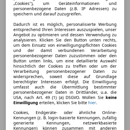
„Cookies"), um Geräteinformationen und
personenbezogene Daten (z.B. IP Adressen) zu
speichern und darauf zuzugreifen.
Dadurch ist es möglich, personalisierte Werbung
entsprechend Ihren Interessen auszuspielen, unser
Angebot zu optimieren und dessen Verwendung zu
analysieren. Klicken Sie den Button unten rechts,
um dem Einsatz von einwilligungspflichten Cookies
und der damit verbundenen Verarbeitung
Energieverbrauch
personenbezogener Daten zuzustimmen oder den
Button unten links, um eine detaillierte Auswahl
hinsichtlich der Cookies zu treffen oder um der
Schadstoffklasse
Euro 6
Verarbeitung personenbezogener Daten zu
widersprechen, soweit diese auf Grundlage
Kraftstoff
Elektro/Benzin
berechtigter Interessen erfolgt. Die Einwilligung
umfasst auch die Übermittlung bestimmter
Anderer Energieträger
Strom
personenbezogener Daten in Drittländer, u.a. die
USA, nach Art. 49 (1) (a) DSGVO. Wollen Sie
keine
CO₂-Emissionen
0 g/km (komb.)
Einwilligung
erteilen, klicken Sie bitte
hier
.
Cookies, Endgeräte- oder ähnliche Online-
Kennungen (z. B. login-basierte Kennungen, zufällig
Ausstattung
generierte Kennungen, netzwerkbasierte
Kennungen) können zusammen mit anderen