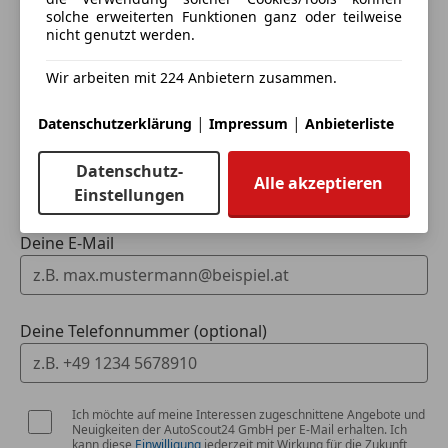
Sprachsteuerung
solche erweiterten Funktionen ganz oder teilweise
Ich möchte mein Auto in Zahlung geben
nicht genutzt werden.
Touchscreen
(unverbindlich).
Wir arbeiten mit 224 Anbietern zusammen.
Fahrzeugdaten hinzufügen
|
|
Datenschutzerklärung
Impressum
Anbieterliste
Dein Name
Datenschutz-
Alle akzeptieren
Einstellungen
Deine E-Mail
Deine Telefonnummer (optional)
Ich möchte auf meine Interessen zugeschnittene Angebote und
Neuigkeiten der AutoScout24 GmbH per E-Mail erhalten. Ich
kann diese
Einwilligung
jederzeit mit Wirkung für die Zukunft