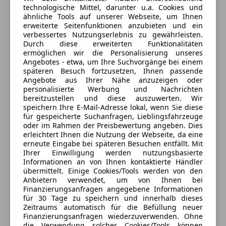
AUTO ROYAL COMPANY
Fahrerairbag
technologische Mittel, darunter u.a. Cookies und
Geschwindigkeits-begrenzungsanlage
ähnliche Tools auf unserer Webseite, um Ihnen
erweiterte Seitenfunktionen anzubieten und ein
Isofix
Alle Fahrzeuge des Anbieters
verbessertes Nutzungserlebnis zu gewährleisten.
LED-Scheinwerfer
Durch diese erweiterten Funktionalitäten
LED-Tagfahrlicht
ermöglichen wir die Personalisierung unseres
Anbieter kontaktieren
Angebotes - etwa, um Ihre Suchvorgänge bei einem
Nebelscheinwerfer
späteren Besuch fortzusetzen, Ihnen passende
Notbremsassistent
Angebote aus Ihrer Nähe anzuzeigen oder
Deine Nachricht
Reifendruckkontrollsystem
personalisierte Werbung und Nachrichten
bereitzustellen und diese auszuwerten. Wir
Seitenairbag
speichern Ihre E-Mail-Adresse lokal, wenn Sie diese
Servolenkung
für gespeicherte Suchanfragen, Lieblingsfahrzeuge
Spurhalteassistent
oder im Rahmen der Preisbewertung angeben. Dies
erleichtert Ihnen die Nutzung der Webseite, da eine
Traktionskontrolle
erneute Eingabe bei späteren Besuchen entfällt. Mit
Verkehrszeichenerkennung
Ihrer Einwilligung werden nutzungsbasierte
Zentralverriegelung
Informationen an von Ihnen kontaktierte Händler
übermittelt. Einige Cookies/Tools werden von den
Extras
Anbietern verwendet, um von Ihnen bei
Finanzierungsanfragen angegebene Informationen
Ambientebeleuchtung
für 30 Tage zu speichern und innerhalb dieses
Eintauschwagen: Kaufen und verkaufen in nur einem
Zeitraums automatisch für die Befüllung neuer
Dachreling
Schritt
Finanzierungsanfragen wiederzuverwenden. Ohne
Spoiler
die Verwendung solcher Cookies/Tools können