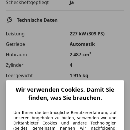
Scheckheftgepflegt
Ja
Technische Daten
Leistung
227 kW (309 PS)
Getriebe
Automatik
Hubraum
2 487 cm³
Zylinder
4
Leergewicht
1 915 kg
Wir verwenden Cookies. Damit Sie
finden, was Sie brauchen.
Um Ihnen die bestmögliche Benutzererfahrung auf
unseren Angeboten zu bieten, verwenden wir und
Drittanbieter Cookies und andere Technologien
(beides gemeinsam nennen wir nachfolgend: