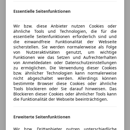
Start/Stop-Automatik
usato.salaria@autoroyal.it
Tempomat
Wapp 3924644680 / 3807837536
Essentielle Seitenfunktionen
Unterhaltung/Media
Wir bzw. diese Anbieter nutzen Cookies oder
Android Auto
Verkäufer
ähnliche Tools und Technologien, die für die
Händler
Apple CarPlay
essentielle Seitenfunktionen erforderlich sind und
die einwandfreie Funktionalität der Webseite
Bluetooth
Auto Royal Company Srl
sicherstellen. Sie werden normalerweise als Folge
Bordcomputer
von Nutzeraktivitäten genutzt, um wichtige
5
Sterne
DAB-Radio
Funktionen wie das Setzen und Aufrechterhalten
Sternebewertung 5 von 5
(88% Weiterempfehlungen)
von Anmeldedaten oder Datenschutzeinstellungen
MP3
zu ermöglichen. Die Verwendung dieser Cookies
Anbieter auf AutoScout24 seit 2009
Musikstreaming integriert
bzw. ähnlicher Technologien kann normalerweise
Radio
nicht abgeschaltet werden. Allerdings können
Showroom
bestimmte Browser diese Cookies oder ähnliche
Soundsystem
Tools blockieren oder Sie darauf hinweisen. Das
Geschlossen
USB
Blockieren dieser Cookies oder ähnlicher Tools kann
Öffnet um 9:00 Sa.
die Funktionalität der Webseite beeinträchtigen.
Sicherheit
Via Flaminia, 888
,
00191 Roma, IT
ABS
Erweiterte Seitenfunktionen
Abstandstempomat
Kontakt
Beifahrerairbag
Wir bzw. Drittanbieter nutzen unterschiedliche