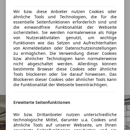
Notbremsassistent
*Tempomat
Auto einfach online versichern & Rabatt holen
Notrufsystem
Wir bzw. diese Anbieter nutzen Cookies oder
Reifendruckkontrollsystem
*Wegfahrsperre
ähnliche Tools und Technologien, die für die
essentielle Seitenfunktionen erforderlich sind und
Servolenkung
Jetzt berechnen
die einwandfreie Funktionalität der Webseite
Spurhalteassistent
*Einparkhilfe hinten
sicherstellen. Sie werden normalerweise als Folge
Tagfahrlicht
von Nutzeraktivitäten genutzt, um wichtige
Funktionen wie das Setzen und Aufrechterhalten
Totwinkel-Assistent
*Verkehrszeichenerkennung (TSR)
von Anmeldedaten oder Datenschutzeinstellungen
Verkäufer
Händler
Traktionskontrolle
zu ermöglichen. Die Verwendung dieser Cookies
Verkehrszeichenerkennung
*Regen- und Lichtsensor
bzw. ähnlicher Technologien kann normalerweise
nicht abgeschaltet werden. Allerdings können
Wegfahrsperre
Rainer Kraftfahrzeughandels GmbH
bestimmte Browser diese Cookies oder ähnliche
Zentralverriegelung
*Beheizbares Lederlenkrad
4,5
Sterne
Tools blockieren oder Sie darauf hinweisen. Das
Sternebewertung 4.5 von 5
(83% Weiterempfehlungen)
Blockieren dieser Cookies oder ähnlicher Tools kann
Extras
die Funktionalität der Webseite beeinträchtigen.
*City-Notbremsassistent (SCBS) mit
Anbieter auf AutoScout24 seit 2008
Alufelgen
Fußgängererkennung
Schaltwippen
Erweiterte Seitenfunktionen
*E-Call-Notrufsystem
Wir bzw. Drittanbieter nutzen unterschiedliche
technologische Mittel, darunter u.a. Cookies und
*Head-up-Display mit Windschutzscheibenprojektion
ähnliche Tools auf unserer Webseite, um Ihnen