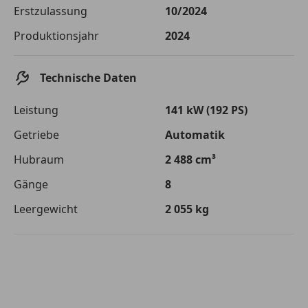
Die tatsächlichen Konditionen sind abhängig von Ihrer Bonität sowie
Erstzulassung
10/2024
von der von Ihnen gewählten Bank. Rückzahlungszeitraum 1-10
Jahre. Zinsspanne Sollzinssatz: 2,90% - 14,90%.
Produktionsjahr
2024
Jetzt berechnen
Technische Daten
Leistung
141 kW (192 PS)
Getriebe
Automatik
Hubraum
2 488 cm³
Gänge
8
Leergewicht
2 055 kg