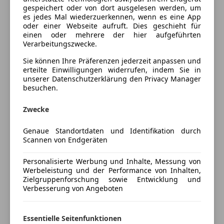
gespeichert oder von dort ausgelesen werden, um
Tempomat
*Lendenwirbelstütze für Fahrersitz
es jedes Mal wiederzuerkennen, wenn es eine App
oder einer Webseite aufruft. Dies geschieht für
Unterhaltung/Media
einen oder mehrere der hier aufgeführten
*Rückfahrkamera
Verarbeitungszwecke.
Android Auto
Mehr anzeigen
Apple CarPlay
*Reifendruck-Kontrollsystem
Sie können Ihre Präferenzen jederzeit anpassen und
erteilte Einwilligungen widerrufen, indem Sie in
Bluetooth
unserer Datenschutzerklärung den Privacy Manager
Preisbewertung
Bordcomputer
*Navigationssystem
besuchen.
Radio
Mehr anzeigen
*Bluetooth
Zwecke
Sicherheit
ABS
Genaue Standortdaten und Identifikation durch
*Servolenkung
Versicherung
Scannen von Endgeräten
Alarmanlage
Beifahrerairbag
*Traktionskontrolle
Personalisierte Werbung und Inhalte, Messung von
Kfz-Versicherung
ESP
Werbeleistung und der Performance von Inhalten,
Fahrerairbag
Zielgruppenforschung sowie Entwicklung und
*Sitzheizung vorne
Versicherungsschutz an Ihre Bedürfnisse
Verbesserung von Angeboten
Fernlichtassistent
anpassen
Kopfairbag
*Zweizonen-Klimaautomatik
Müdigkeitswarnsystem
Freischaden-Gutschein ab Stufe 0
Essentielle Seitenfunktionen