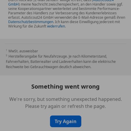
GmbH
) meine Nachricht zwischenspeichert, an den Händler sowie ggf.
seine Kooperationspartner weiterleitet und bestimmte Performance-
*Spurhaltewarnung (LDWS) / Spurhalteassistent (LKA)
Parameter des Händlers zur Verbesserung des Kundenerlebnisses
erfasst. AutoScout24 GmbH verwendet die E-Mail-Adresse gemäß ihren
Datenschutzbestimmungen
. Ich kann diese Einwilligung jederzeit mit
*Spurwechselassistent Plus (BSM) mit
Wirkung für die Zukunft
widerrufen
.
Lenkunterstützung
*Remote Klimatisierung / Standheizung
MwSt. ausweisbar
Herstellerangabe für Neufahrzeuge. Je nach Kilometerstand,
Fahrverhalten, Batteriealter und Ladeverhalten kann die elektrische
Reichweite bei Gebrauchtwagen deutlich abweichen.
Something went wrong
We're sorry, but something unexpected happened.
Please try again or refresh the page.
Try Again