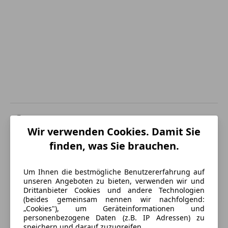
Energieverbrauch
Wir verwenden Cookies. Damit Sie
Anderer Energieträger
Strom
finden, was Sie brauchen.
Elektrische Reichweite
63 km
Um Ihnen die bestmögliche Benutzererfahrung auf
unseren Angeboten zu bieten, verwenden wir und
Drittanbieter Cookies und andere Technologien
Ausstattung
(beides gemeinsam nennen wir nachfolgend:
„Cookies"), um Geräteinformationen und
Komfort
Mehr anzeigen
personenbezogene Daten (z.B. IP Adressen) zu
speichern und darauf zuzugreifen.