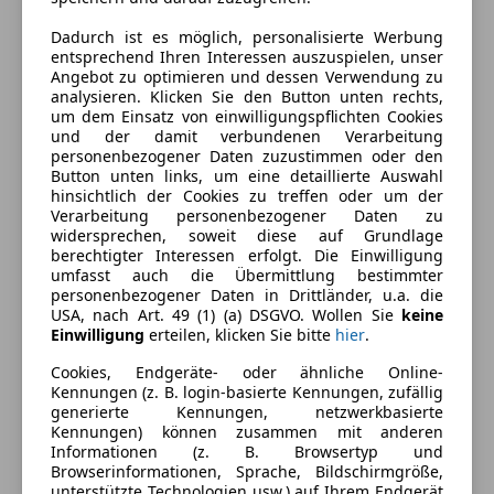
Armlehne
Dadurch ist es möglich, personalisierte Werbung
Beheizbares Lenkrad
Farbe und Innenausstattung
entsprechend Ihren Interessen auszuspielen, unser
Berganfahrassistent
Angebot zu optimieren und dessen Verwendung zu
Einparkhilfe
analysieren. Klicken Sie den Button unten rechts,
Außenfarbe
Schwarz
um dem Einsatz von einwilligungspflichten Cookies
Einparkhilfe Rückfahrkamera
und der damit verbundenen Verarbeitung
Farbe laut Hersteller
Jet Black
Einparkhilfe Sensoren hinten
personenbezogener Daten zuzustimmen oder den
Elektrische Fensterheber
Button unten links, um eine detaillierte Auswahl
Lackierung
Andere
hinsichtlich der Cookies zu treffen oder um der
Elektrische Heckklappe
Verarbeitung personenbezogener Daten zu
Innenausstattung
Vollleder
Elektrische Seitenspiegel
widersprechen, soweit diese auf Grundlage
Elektrische Sitze
berechtigter Interessen erfolgt. Die Einwilligung
umfasst auch die Übermittlung bestimmter
Klimaautomatik
Fahrzeugbeschreibung
personenbezogener Daten in Drittländer, u.a. die
Lederausstattung
USA, nach Art. 49 (1) (a) DSGVO. Wollen Sie
keine
Lederlenkrad
Einwilligung
erteilen, klicken Sie bitte
hier
.
Barbonus bereits berücksichtigt Retailbonus bereits
Lichtsensor
berücksichtigt (Anmeldung bis 31.3.2026 auf Kunde
Cookies, Endgeräte- oder ähnliche Online-
Lordosenstütze
notwendig) ISN 97141
Kennungen (z. B. login-basierte Kennungen, zufällig
Navigationssystem
generierte Kennungen, netzwerkbasierte
Kennungen) können zusammen mit anderen
Regensensor
Serienausstattungen:
Informationen (z. B. Browsertyp und
Sitzheizung
*Bordcomputer
Browserinformationen, Sprache, Bildschirmgröße,
Standheizung
unterstützte Technologien usw.) auf Ihrem Endgerät