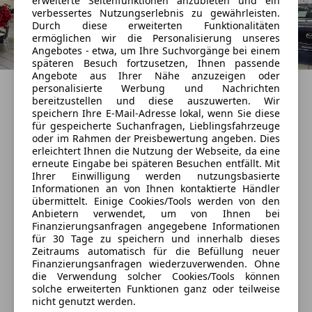
erweiterte Seitenfunktionen anzubieten und ein
*Motor Start/Stop-Knopf
verbessertes Nutzungserlebnis zu gewährleisten.
Durch diese erweiterten Funktionalitäten
ermöglichen wir die Personalisierung unseres
*Spurwechsel-Assistent (BSM) mit Ausparkhilfe
Angebotes - etwa, um Ihre Suchvorgänge bei einem
(RCTA)
späteren Besuch fortzusetzen, Ihnen passende
Angebote aus Ihrer Nähe anzuzeigen oder
Showroom
personalisierte Werbung und Nachrichten
*Schaltwippen
bereitzustellen und diese auszuwerten. Wir
Geöffnet
speichern Ihre E-Mail-Adresse lokal, wenn Sie diese
Schließt um 18:00
für gespeicherte Suchanfragen, Lieblingsfahrzeuge
*Berganfahr-Assistent (Hill Hold Assist - HHA)
Wiedner Gürtel 3a
,
oder im Rahmen der Preisbewertung angeben. Dies
erleichtert Ihnen die Nutzung der Webseite, da eine
1040 Wien, AT
*LED - Tagfahrlicht
erneute Eingabe bei späteren Besuchen entfällt. Mit
Ihrer Einwilligung werden nutzungsbasierte
Kontakt
Informationen an von Ihnen kontaktierte Händler
*Zentralverriegelung inkl. Funkfernbedienung
übermittelt. Einige Cookies/Tools werden von den
Anbietern verwendet, um von Ihnen bei
Finanzierungsanfragen angegebene Informationen
*Dynamische Stabilitätskontrolle (DSC)
für 30 Tage zu speichern und innerhalb dieses
Anbieter kontaktieren
Zeitraums automatisch für die Befüllung neuer
*Antiblockiersystem (ABS) mit elektronischer
Finanzierungsanfragen wiederzuverwenden. Ohne
Deine Nachricht
die Verwendung solcher Cookies/Tools können
Bremskraftverteilung (EBD) und Bremsassistent (EBA)
solche erweiterten Funktionen ganz oder teilweise
nicht genutzt werden.