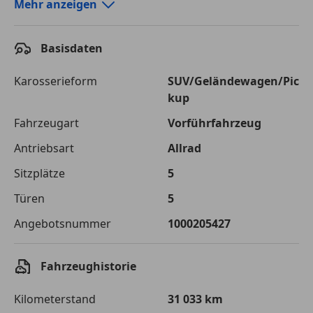
Autokredit-Rechner von durchblicker.at
Mehr anzeigen
Einfach Rate berechnen und günstige Konditionen
finden!
Basisdaten
Autokredit vergleichen
Karosserieform
SUV/Geländewagen/Pic
kup
Laufzeit
120 Monate
Fahrzeugart
Vorführfahrzeug
Kreditbetrag
€ 44 000,-
Antriebsart
Allrad
Zu zahlender
€ 61 987,-
Sitzplätze
5
Gesamtbetrag
Türen
5
Einberechnete Gebühren
€ 0,-
Angebotsnummer
1000205427
Effektivzinsatz
7,50 %
Sollzinssatz
7,25 %
Fahrzeughistorie
Monatliche Rate
€ 516,56
Kilometerstand
31 033 km