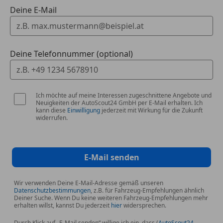
Deine E-Mail
*Aufmerksamkeitsassistent (DM)
*Automatischer Fernlichtassistent (HBC)
Deine Telefonnummer (optional)
*Elektrisch einstellbarer Beifahrersitz (10-fach)
*Elektrisch einstellbarer Fahrersitz (10-fach)
Ich möchte auf meine Interessen zugeschnittene Angebote und
Neuigkeiten der AutoScout24 GmbH per E-Mail erhalten. Ich
kann diese
Einwilligung
jederzeit mit Wirkung für die Zukunft
*Klimatisierte Vordersitze
widerrufen.
*LED - Scheinwerfer mit Waschanlage
E-Mail senden
*Lendenwirbelstütze für Beifahrersitz
Wir verwenden Deine E-Mail-Adresse gemäß unseren
*Mittelarmlehne (vorne/hinten)
Datenschutzbestimmungen
, z.B. für Fahrzeug-Empfehlungen ähnlich
Deiner Suche. Wenn Du keine weiteren Fahrzeug-Empfehlungen mehr
erhalten willst, kannst Du jederzeit
hier
widersprechen.
*Notbremsassistent (SBS) mit Fußgänger- und
Radfahrererkennung und Kreuzungsfunktion
Durch Klick auf „E-Mail senden“ willige ich ein, dass (
AutoScout24