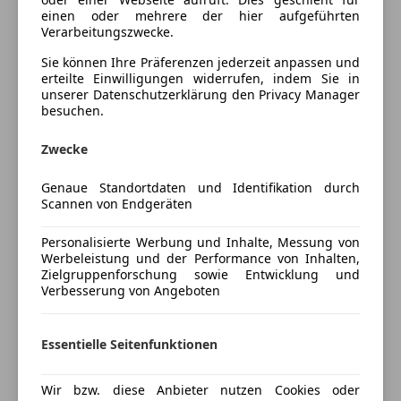
Fahrzeugbeschreibung
Getönte Scheiben
einen oder mehrere der hier aufgeführten
Verarbeitungszwecke.
Head-up display
Alle Aktionen berücksichtigt, kein Eintausch oder
Klimaanlage
Sie können Ihre Präferenzen jederzeit anpassen und
Finanzierung notwendig, aber natürlich möglich!
Lederausstattung
erteilte Einwilligungen widerrufen, indem Sie in
INFOS UND PROBEFAHRTEN AUCH GERNE
unserer Datenschutzerklärung den Privacy Manager
Lederlenkrad
besuchen.
AUSSERHALB UNSERER ÖFFNUNGSZEITEN
Lichtsensor
Optisch und technisch in einwandfreien Zustand.
Lordosenstütze
Zwecke
Besichtigung nach telefonischer Vereinbarung.
Multifunktionslenkrad
Tel.06644007839
Navigationssystem
Genaue Standortdaten und Identifikation durch
Eingabefehler und Irrtum vorbehalten!
Scannen von Endgeräten
Panoramadach
Kontakt:
Regensensor
JN Auto GmbH
Personalisierte Werbung und Inhalte, Messung von
Schiebedach
Werbeleistung und der Performance von Inhalten,
Kaiserstrasse 1
Mehr anzeigen
Schlüssellose Zentralverriegelung
Zielgruppenforschung sowie Entwicklung und
3313 Wallsee
Verbesserung von Angeboten
Sitzbelüftung
Niederösterreich
Sitzheizung
Preisbewertung
Sitzheizung hinten
Essentielle Seitenfunktionen
Start/Stop-Automatik
Mehr anzeigen
Listenpreis 72.570.-
teilb. Rücksitzbank
Wir bzw. diese Anbieter nutzen Cookies oder
Tempomat