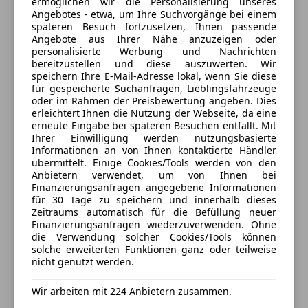
5
Sterne
ermöglichen wir die Personalisierung unseres
Alarmanlage
Sternebewertung 5 von 5
Blinkleuchten LED
Angebotes - etwa, um Ihre Suchvorgänge bei einem
(100% Weiterempfehlungen)
Beifahrerairbag
späteren Besuch fortzusetzen, Ihnen passende
Comfort-Paket
ESP
Angebote aus Ihrer Nähe anzuzeigen oder
Kaiserstraße 1
,
Dachhimmel grau
personalisierte Werbung und Nachrichten
Fahrerairbag
3313 Wallsee, AT
Dachspoiler
bereitzustellen und diese auszuwerten. Wir
Geschwindigkeits-begrenzungsanlage
speichern Ihre E-Mail-Adresse lokal, wenn Sie diese
Driver Assist-Paket
Isofix
Kontakt
für gespeicherte Suchanfragen, Lieblingsfahrzeuge
Dynamische Stabilitätskontrolle (DSC)
oder im Rahmen der Preisbewertung angeben. Dies
Kopfairbag
Easy-Entry / Easy-Exit Funktion
erleichtert Ihnen die Nutzung der Webseite, da eine
LED-Scheinwerfer
Alle Fahrzeuge des Anbieters
erneute Eingabe bei späteren Besuchen entfällt. Mit
Einparkhilfe hinten
LED-Tagfahrlicht
Ihrer Einwilligung werden nutzungsbasierte
Einparkhilfe vorn
Informationen an von Ihnen kontaktierte Händler
Nebelscheinwerfer
Einschaltautomatik für Fahrlicht
übermittelt. Einige Cookies/Tools werden von den
Anbieter kontaktieren
Notbremsassistent
Anbietern verwendet, um von Ihnen bei
Elektron. Traktionskontrolle
Notrufsystem
Finanzierungsanfragen angegebene Informationen
Erweiterte Smartphone-Integration (Apple CarPlay
Deine Nachricht
für 30 Tage zu speichern und innerhalb dieses
Reifendruckkontrollsystem
und Android Auto)
Zeitraums automatisch für die Befüllung neuer
Seitenairbag
Finanzierungsanfragen wiederzuverwenden. Ohne
Fahrassistenz-System: Ausstiegswarnung
Servolenkung
die Verwendung solcher Cookies/Tools können
Fahrassistenz-System: Bergabfahr-Assistent
solche erweiterten Funktionen ganz oder teilweise
Spurhalteassistent
Fahrassistenz-System: Berganfahrhilfe (HLA)
nicht genutzt werden.
Tagfahrlicht
Fahrassistenz-System: City-Notbremsfunktion
Totwinkel-Assistent
Wir arbeiten mit 224 Anbietern zusammen.
(SCBS)
Traktionskontrolle