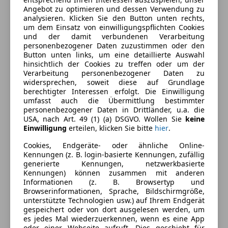
Kraftstoff
Diesel
Angebot zu optimieren und dessen Verwendung zu
analysieren. Klicken Sie den Button unten rechts,
um dem Einsatz von einwilligungspflichten Cookies
Ausstattung
und der damit verbundenen Verarbeitung
personenbezogener Daten zuzustimmen oder den
Button unten links, um eine detaillierte Auswahl
Komfort
Mehr anzeigen
hinsichtlich der Cookies zu treffen oder um der
Verarbeitung personenbezogener Daten zu
3-Zonen-Klimaautomatik
widersprechen, soweit diese auf Grundlage
360° Kamera
Farbe und Innenausstattung
berechtigter Interessen erfolgt. Die Einwilligung
Armlehne
umfasst auch die Übermittlung bestimmter
personenbezogener Daten in Drittländer, u.a. die
Beheizbares Lenkrad
Außenfarbe
Schwarz
USA, nach Art. 49 (1) (a) DSGVO. Wollen Sie
keine
Berganfahrassistent
Einwilligung
erteilen, klicken Sie bitte
hier
.
Farbe laut Hersteller
Jet Black
Einparkhilfe
Cookies, Endgeräte- oder ähnliche Online-
Einparkhilfe Rückfahrkamera
Lackierung
Metallic
Kennungen (z. B. login-basierte Kennungen, zufällig
Einparkhilfe Sensoren hinten
generierte Kennungen, netzwerkbasierte
Farbe der
Sonstige
Kennungen) können zusammen mit anderen
Einparkhilfe Sensoren vorne
Innenausstattung
Informationen (z. B. Browsertyp und
Elektrische Fensterheber
Browserinformationen, Sprache, Bildschirmgröße,
Elektrische Heckklappe
Innenausstattung
Vollleder
unterstützte Technologien usw.) auf Ihrem Endgerät
gespeichert oder von dort ausgelesen werden, um
Elektrische Seitenspiegel
es jedes Mal wiederzuerkennen, wenn es eine App
Elektrische Sitze
oder einer Webseite aufruft. Dies geschieht für