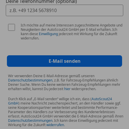
Deine Telefonnummer (optional)
Gepäcksicherungsnetz
Touchscreen
Geschwindigkeits-Begrenzeranlage (Automatic
Winterpaket
Speed Limiter, ASL)
Geschwindigkeits-Regelanlage (Tempomat)
Ich möchte auf meine Interessen zugeschnittene Angebote und
Neuigkeiten der AutoScout24 GmbH per E-Mail erhalten. Ich
Getriebe Automatik - (8-Stufen)
kann diese
Einwilligung
jederzeit mit Wirkung für die Zukunft
Head-up-Display Advanced
widerrufen.
Heckleuchten LED
Internetbasierende Dienste
Isofix-Aufnahmen für Kindersitz
E-Mail senden
Karosserie: 5-türig
Knieairbag Fahrerseite
Wir verwenden Deine E-Mail-Adresse gemäß unseren
Kopf-Schulter-Airbag vorn und hinten
Datenschutzbestimmungen
, z.B. für Fahrzeug-Empfehlungen ähnlich
Deiner Suche. Wenn Du keine weiteren Fahrzeug-Empfehlungen mehr
Kühlergrill im Wabendesign
erhalten willst, kannst Du jederzeit
hier
widersprechen.
Kühlergrill Piano Black
Durch Klick auf „E-Mail senden“ willige ich ein, dass (
AutoScout24
LED-Lichtsignatur
GmbH
) meine Nachricht zwischenspeichert, an den Händler sowie ggf.
Lenkrad (Leder)
seine Kooperationspartner weiterleitet und bestimmte Performance-
Parameter des Händlers zur Verbesserung des Kundenerlebnisses
Lenkrad heizbar
erfasst. AutoScout24 GmbH verwendet die E-Mail-Adresse gemäß ihren
Datenschutzbestimmungen
. Ich kann diese Einwilligung jederzeit mit
Lenkrad mit Multifunktion
Wirkung für die Zukunft
widerrufen
.
Lenkrad mit Schaltwippen/-tasten