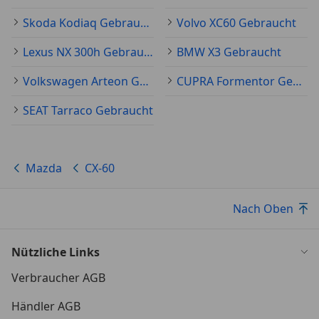
Schalt-/Wählhebelgriff Leder
Scheibenwischer mit Regensensor
Skoda Kodiaq Gebraucht
Volvo XC60 Gebraucht
Scheibenwischerenteiser vorn
Lexus NX 300h Gebraucht
BMW X3 Gebraucht
Scheinwerfer LED
Scheinwerfer-Reinigungsanlage (SRA)
Volkswagen Arteon Gebraucht
CUPRA Formentor Gebraucht
Seitenairbag hinten
Seitenairbag vorn
SEAT Tarraco Gebraucht
Seitenairbag vorn mitte (Center-Airbag)
Sitzbelegungserkennung für Airbag Beifahrerseite
Sitzheizung vorn
Mazda
CX-60
Smart Key
Start/Stop-Anlage (i-Stop)
Nach Oben
Stoßfänger Wagenfarbe
Tagfahrlicht LED
Touchscreen-Farbdisplay (12,3 Zoll)
Nützliche Links
USB-Anschluss hinten
Verbraucher AGB
Zentralverriegelung
Zusatzheizer (PTC)
Händler AGB