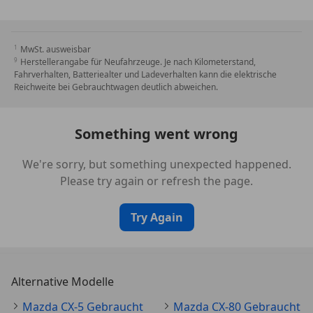
Lichtassistent (Coming Home, Leaving Home)
LM-Felgen
Luftdüsen hinten
MwSt. ausweisbar
Herstellerangabe für Neufahrzeuge. Je nach Kilometerstand,
Mild-Hybrid 187 kW (Motor 3,3 Ltr. - 187 kW Diesel)
Fahrverhalten, Batteriealter und Ladeverhalten kann die elektrische
Mittelarmlehne hinten mit Getränkehalter
Reichweite bei Gebrauchtwagen deutlich abweichen.
Multi-Commander
Navigationssystem: SD-Karten-Navigation
Something went wrong
Nebelscheinwerfer
Notrufsystem
We're sorry, but something unexpected happened.
Parkbremse elektrisch mit Auto-Hold-Funktion
Please try again or refresh the page.
Personalisierungssystem (Personal Profile)
Radioempfang digital (DAB+)
Radstand 2870 mm
Try Again
Reifen-Reparaturkit
Rußpartikelfilter
Rückfahrkamera
Alternative Modelle
Rücksitzlehne geteilt/klappbar
Schadstoffarm nach Abgasnorm Euro 6e
Mazda CX-5 Gebraucht
Mazda CX-80 Gebraucht