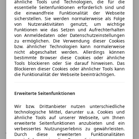
ähnliche Tools und Technologien, die für die
undefined
essentielle Seitenfunktionen erforderlich sind und
Versicherung
Unterhaltung/Media
Ausstattungs-Paket: Convenience + Sound
die einwandfreie Funktionalität der Webseite
sicherstellen. Sie werden normalerweise als Folge
Metallic-Lackierung
Android Auto
Kfz-Versicherung
von Nutzeraktivitäten genutzt, um wichtige
Panorama-Schiebedach elektrisch
Apple CarPlay
Funktionen wie das Setzen und Aufrechterhalten
AHV
von Anmeldedaten oder Datenschutzeinstellungen
Bluetooth
Versicherungsschutz an Ihre Bedürfnisse
zu ermöglichen. Die Verwendung dieser Cookies
undefined
Bordcomputer
anpassen
bzw. ähnlicher Technologien kann normalerweise
Active Info-Display (Instrumentenanzeige digital)
DAB-Radio
nicht abgeschaltet werden. Allerdings können
Freischaden-Gutschein ab Stufe 0
Airbag Fahrer-/Beifahrerseite
bestimmte Browser diese Cookies oder ähnliche
Freisprecheinrichtung
Tools blockieren oder Sie darauf hinweisen. Das
Alarmanlage
Auto einfach online versichern & Rabatt holen
Induktionsladen für Smartphones
Blockieren dieser Cookies oder ähnlicher Tools kann
Ambiente-Beleuchtung Dachhimmel
Radio
die Funktionalität der Webseite beeinträchtigen.
Ambiente-Beleuchtung Türverkleidung
Soundsystem
Antriebsart: Allradantrieb
Jetzt berechnen
USB
Erweiterte Seitenfunktionen
Audiosystem: Radio mit USB-Schnittstelle
Volldigitales Kombiinstrument
Auspuffblende verchromt, schwarz
Wir bzw. Drittanbieter nutzen unterschiedliche
Sicherheit
Ausstattungs-Paket: I-Activesense
technologische Mittel, darunter u.a. Cookies und
Verkäufer
Händler
Außenspiegel elektr. anklappbar
ähnliche Tools auf unserer Webseite, um Ihnen
ABS
Außenspiegel elektr. verstell- und heizbar, beide
erweiterte Seitenfunktionen anzubieten und ein
Abstandstempomat
verbessertes Nutzungserlebnis zu gewährleisten.
JN Auto GmbH
Außenspiegel mit Memoryfunktion
Airbag hinten
Durch diese erweiterten Funktionalitäten
Außenspiegel schwarz hochglänzend