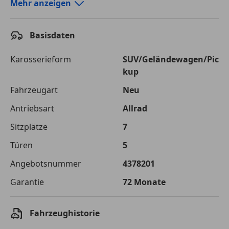
Autokredit-Rechner von durchblicker.at
Mehr anzeigen
Einfach Rate berechnen und günstige Konditionen
finden!
Basisdaten
Autokredit vergleichen
Karosserieform
SUV/Geländewagen/Pic
kup
Laufzeit
120 Monate
Fahrzeugart
Neu
Kreditbetrag
€ 66 600,-
Antriebsart
Allrad
Zu zahlender
€ 93 827,-
Sitzplätze
7
Gesamtbetrag
Türen
5
Einberechnete Gebühren
€ 0,-
Angebotsnummer
4378201
Effektivzinsatz
7,50 %
Garantie
72 Monate
Sollzinssatz
7,25 %
Monatliche Rate
€ 781,89
Fahrzeughistorie