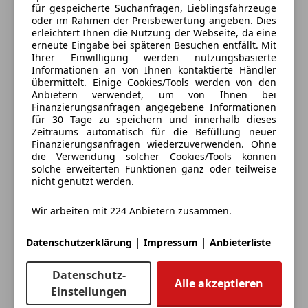
für gespeicherte Suchanfragen, Lieblingsfahrzeuge
Schaltwippen
Kontakt
oder im Rahmen der Preisbewertung angeben. Dies
Sprachsteuerung
erleichtert Ihnen die Nutzung der Webseite, da eine
Automobile Swoboda
erneute Eingabe bei späteren Besuchen entfällt. Mit
Ihrer Einwilligung werden nutzungsbasierte
Informationen an von Ihnen kontaktierte Händler
Alle Fahrzeuge des Anbieters
übermittelt. Einige Cookies/Tools werden von den
Anbietern verwendet, um von Ihnen bei
Finanzierungsanfragen angegebene Informationen
Anbieter kontaktieren
für 30 Tage zu speichern und innerhalb dieses
Zeitraums automatisch für die Befüllung neuer
Finanzierungsanfragen wiederzuverwenden. Ohne
Deine Nachricht
die Verwendung solcher Cookies/Tools können
solche erweiterten Funktionen ganz oder teilweise
nicht genutzt werden.
Wir arbeiten mit 224 Anbietern zusammen.
|
|
Datenschutzerklärung
Impressum
Anbieterliste
Datenschutz-
Alle akzeptieren
Einstellungen