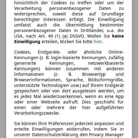
hinsichtlich der Cookies zu treffen oder um der
Berganfahrassistent
Außenfarbe
Grau
Verarbeitung personenbezogener Daten zu
Einparkhilfe
widersprechen, soweit diese auf Grundlage
Farbe laut Hersteller
Machine Grau
Einparkhilfe Rückfahrkamera
berechtigter Interessen erfolgt. Die Einwilligung
umfasst auch die Übermittlung bestimmter
Einparkhilfe Sensoren hinten
Lackierung
Metallic
personenbezogener Daten in Drittländer, u.a. die
Einparkhilfe Sensoren vorne
USA, nach Art. 49 (1) (a) DSGVO. Wollen Sie
keine
Farbe der
Schwarz
Elektrische Fensterheber
Einwilligung
erteilen, klicken Sie bitte
hier
.
Innenausstattung
Elektrische Heckklappe
Cookies, Endgeräte- oder ähnliche Online-
Elektrische Seitenspiegel
Innenausstattung
Vollleder
Kennungen (z. B. login-basierte Kennungen, zufällig
generierte Kennungen, netzwerkbasierte
Elektrische Sitze
Kennungen) können zusammen mit anderen
Head-up display
Informationen (z. B. Browsertyp und
Fahrzeugbeschreibung
Klimaanlage
Browserinformationen, Sprache, Bildschirmgröße,
unterstützte Technologien usw.) auf Ihrem Endgerät
Klimaautomatik
Automatic, Allradsystem, Dab Tuner, Panorama
gespeichert oder von dort ausgelesen werden, um
Lederausstattung
es jedes Mal wiederzuerkennen, wenn es eine App
Glasdach, Reifendruck-Kontrolle,
Lederlenkrad
oder einer Webseite aufruft. Dies geschieht für
Kindersitzbefestigung Isofix, Antischlupfregelung,
einen oder mehrere der hier aufgeführten
Lichtsensor
Lederausstattung, KEYLESS-GO, Adaptive Brake mit
Verarbeitungszwecke.
Lordosenstütze
Berganfahrtshilfe
Multifunktionslenkrad
Sie können Ihre Präferenzen jederzeit anpassen und
erteilte Einwilligungen widerrufen, indem Sie in
Navigationssystem
unserer Datenschutzerklärung den Privacy Manager
Regensensor