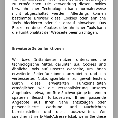
Auto einfach online versichern & Rabatt holen
Fahrerairbag
zu ermöglichen. Die Verwendung dieser Cookies
team swoboda – best service for you
Isofix
bzw. ähnlicher Technologien kann normalerweise
nicht abgeschaltet werden. Allerdings können
LED-Scheinwerfer
Angebot vorbehaltlich Verfügbarkeit, Druck- und
bestimmte Browser diese Cookies oder ähnliche
Jetzt berechnen
LED-Tagfahrlicht
Tools blockieren oder Sie darauf hinweisen. Das
Beschreibungsfehler.
Müdigkeitswarnsystem
Blockieren dieser Cookies oder ähnlicher Tools kann
die Funktionalität der Webseite beeinträchtigen.
Notbremsassistent
Seitenairbag
Verkäufer
Händler
Servolenkung
Erweiterte Seitenfunktionen
Spurhalteassistent
Automobile Swoboda GmbH
Tagfahrlicht
Wir bzw. Drittanbieter nutzen unterschiedliche
4,5
Sterne
technologische Mittel, darunter u.a. Cookies und
Totwinkel-Assistent
Sternebewertung 4.5 von 5
(85% Weiterempfehlungen)
ähnliche Tools auf unserer Webseite, um Ihnen
Traktionskontrolle
erweiterte Seitenfunktionen anzubieten und ein
Anbieter auf AutoScout24 seit 2011
Wegfahrsperre
verbessertes Nutzungserlebnis zu gewährleisten.
Durch diese erweiterten Funktionalitäten
Zentralverriegelung
Verkauf
ermöglichen wir die Personalisierung unseres
Angebotes - etwa, um Ihre Suchvorgänge bei einem
Extras
Geschlossen
späteren Besuch fortzusetzen, Ihnen passende
Öffnet um 8:00 Mo.
Angebote aus Ihrer Nähe anzuzeigen oder
Alufelgen
personalisierte Werbung und Nachrichten
Schloss Oberweis 3
,
Anhängerkupplung
bereitzustellen und diese auszuwerten. Wir
4664 Oberweis, AT
Partikelfilter
speichern Ihre E-Mail-Adresse lokal, wenn Sie diese