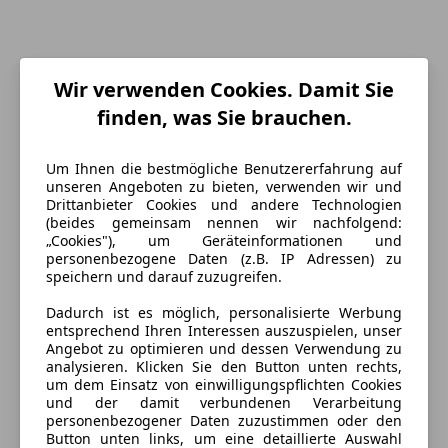
Wir verwenden Cookies. Damit Sie
finden, was Sie brauchen.
Energieverbrauch
Um Ihnen die bestmögliche Benutzererfahrung auf
unseren Angeboten zu bieten, verwenden wir und
Drittanbieter Cookies und andere Technologien
Kraftstoff
Diesel
(beides gemeinsam nennen wir nachfolgend:
„Cookies"), um Geräteinformationen und
Kraftstoffverbrauch
0,00
l/100 km (komb.)
personenbezogene Daten (z.B. IP Adressen) zu
speichern und darauf zuzugreifen.
Ausstattung
Dadurch ist es möglich, personalisierte Werbung
entsprechend Ihren Interessen auszuspielen, unser
Angebot zu optimieren und dessen Verwendung zu
Komfort
Mehr anzeigen
analysieren. Klicken Sie den Button unten rechts,
um dem Einsatz von einwilligungspflichten Cookies
Armlehne
und der damit verbundenen Verarbeitung
Beheizbare Frontscheibe
Farbe und Innenausstattung
personenbezogener Daten zuzustimmen oder den
Beheizbares Lenkrad
Button unten links, um eine detaillierte Auswahl