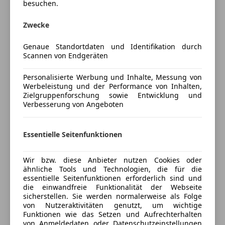
besuchen.
Schiebedach
Im Kaufpreis sind bereits alle gültigen Hersteller- und
Schlüssellose Zentralverriegelung
Zwecke
Händleraktionen berücksichtigt
Sitzheizung
Mehr anzeigen
Genaue Standortdaten und Identifikation durch
Start/Stop-Automatik
Scannen von Endgeräten
Tempomat
Zu den Details der Aktionen berät Sie unser
Preisbewertung
Unterhaltung/Media
Personalisierte Werbung und Inhalte, Messung von
Verkaufsteam.
Werbeleistung und der Performance von Inhalten,
Bluetooth
Zielgruppenforschung sowie Entwicklung und
Mehr anzeigen
Unsere Mazda Verkaufsberater in Laakirchen -
Verbesserung von Angeboten
Bordcomputer
DAB-Radio
Kevin Lohninger - +43 (0) 7612/63311-445
Freisprecheinrichtung
Versicherung
Essentielle Seitenfunktionen
Sicherheit
Nikolas Trawöger - +43 (0) 7612/63311-441
Kfz-Versicherung
Wir bzw. diese Anbieter nutzen Cookies oder
ABS
ähnliche Tools und Technologien, die für die
essentielle Seitenfunktionen erforderlich sind und
Abstandstempomat
Versicherungsschutz an Ihre Bedürfnisse
Wir beraten Sie über individuelle Kredit- oder
die einwandfreie Funktionalität der Webseite
Alarmanlage
anpassen
sicherstellen. Sie werden normalerweise als Folge
Leasingfinanzierungen sowie eine günstige
Beifahrerairbag
von Nutzeraktivitäten genutzt, um wichtige
Freischaden-Gutschein ab Stufe 0
Fahrzeugversicherung.
Funktionen wie das Setzen und Aufrechterhalten
ESP
von Anmeldedaten oder Datenschutzeinstellungen