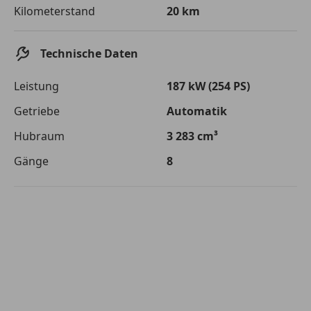
Die tatsächlichen Konditionen sind abhängig von Ihrer Bonität sowie
Kilometerstand
20 km
von der von Ihnen gewählten Bank. Rückzahlungszeitraum 1-10
Jahre. Zinsspanne Sollzinssatz: 2,90% - 14,90%.
Technische Daten
Jetzt berechnen
Leistung
187 kW (254 PS)
Getriebe
Automatik
Hubraum
3 283 cm³
Gänge
8