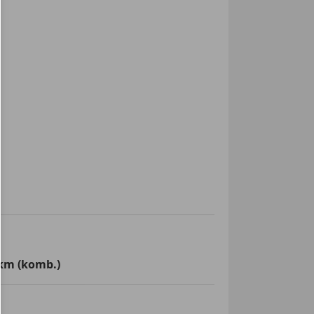
km (komb.)
e Fensterheber