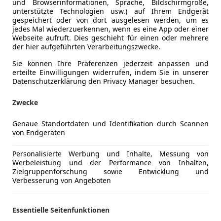
und Browserinformationen, Sprache, Bildschirmgröße,
Elektrische
unterstützte Technologien usw.) auf Ihrem Endgerät
Klimaanla
gespeichert oder von dort ausgelesen werden, um es
Mazda MX-5 Cabrio – Top gepflegt, Sommerfahrzeu
jedes Mal wiederzuerkennen, wenn es eine App oder einer
Lederlenk
Webseite aufruft. Dies geschieht für einen oder mehrere
Sitzheizun
der hier aufgeführten Verarbeitungszwecke.
Zum Verkauf steht mein geliebter Mazda MX-5 Cabrio
Windschott
Sie können Ihre Präferenzen jederzeit anpassen und
Sommermonaten bewegt und im Winter immer einge
erteilte Einwilligungen widerrufen, indem Sie in unserer
Unterhaltung/Media
Radio
wurde ausschließlich per Handwäsche gereinigt und
Datenschutzerklärung den Privacy Manager besuchen.
Soundsys
dementsprechend in sehr gepflegtem Zustand.
Sicherheit
ABS
Zwecke
Ausstattung & Besonderheiten:
Beifahrera
• 17 Zoll Alufelgen (typisiert)
Genaue Standortdaten und Identifikation durch Scannen
Fahrerairb
von Endgeräten
• Sportauspuffanlage für sportlichen Sound
Nebelsche
• Chrom-Gepäckträger für zusätzlichen Stauraum un
Mehr anzeigen
Servolenk
Personalisierte Werbung und Inhalte, Messung von
• Sommerfahrzeug, kein Winterbetrieb
Zentralver
Werbeleistung und der Performance von Inhalten,
• Liebevoll gepflegt, Nichtraucherfahrzeug
Zielgruppenforschung sowie Entwicklung und
Zentralver
Verbesserung von Angeboten
Mehr anzeigen
Funkfernb
Grund für den Verkauf:
Extras
Alufelgen (
Aufgrund von Familienzuwachs trenne ich mich sc
Essentielle Seitenfunktionen
Sommerrei
Roadster.