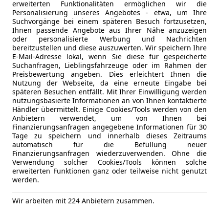
Auto einfach online versichern & Rabatt holen
erweiterten Funktionalitäten ermöglichen wir die
Personalisierung unseres Angebotes - etwa, um Ihre
Suchvorgänge bei einem späteren Besuch fortzusetzen,
Ihnen passende Angebote aus Ihrer Nähe anzuzeigen
Jetzt berechnen
oder personalisierte Werbung und Nachrichten
bereitzustellen und diese auszuwerten. Wir speichern Ihre
E-Mail-Adresse lokal, wenn Sie diese für gespeicherte
Suchanfragen, Lieblingsfahrzeuge oder im Rahmen der
Preisbewertung angeben. Dies erleichtert Ihnen die
Nutzung der Webseite, da eine erneute Eingabe bei
Anbieter kontaktiere
späteren Besuchen entfällt. Mit Ihrer Einwilligung werden
nutzungsbasierte Informationen an von Ihnen kontaktierte
Deine Nachricht
Händler übermittelt. Einige Cookies/Tools werden von den
Anbietern verwendet, um von Ihnen bei
Finanzierungsanfragen angegebene Informationen für 30
Tage zu speichern und innerhalb dieses Zeitraums
automatisch für die Befüllung neuer
Finanzierungsanfragen wiederzuverwenden. Ohne die
Verwendung solcher Cookies/Tools können solche
erweiterten Funktionen ganz oder teilweise nicht genutzt
werden.
Wir arbeiten mit 224 Anbietern zusammen.
3 ähnliche Fah