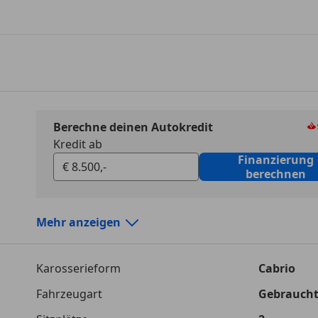
Berechne deinen Autokredit
Kredit ab
Finanzierung
berechnen
Mehr anzeigen
Autokredit vergleichen
Karosserieform
Cabrio
Laufzeit
120 Monat
Fahrzeugart
Gebrauch
Kreditbetrag
€ 8 500,-