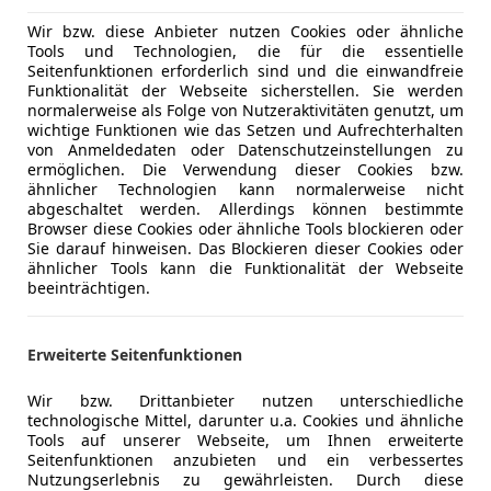
Sportsitze
Wir bzw. diese Anbieter nutzen Cookies oder ähnliche
Ein ideales Cabrio für Liebhaber und Fahrspaß pur!
Tools und Technologien, die für die essentielle
Seitenfunktionen erforderlich sind und die einwandfreie
Funktionalität der Webseite sicherstellen. Sie werden
Fahrzeug wird noch verwendet, KM-Stand kann sich
normalerweise als Folge von Nutzeraktivitäten genutzt, um
wichtige Funktionen wie das Setzen und Aufrechterhalten
von Anmeldedaten oder Datenschutzeinstellungen zu
NUR seriöse Angebote!
ermöglichen. Die Verwendung dieser Cookies bzw.
ähnlicher Technologien kann normalerweise nicht
abgeschaltet werden. Allerdings können bestimmte
Browser diese Cookies oder ähnliche Tools blockieren oder
Sie darauf hinweisen. Das Blockieren dieser Cookies oder
ähnlicher Tools kann die Funktionalität der Webseite
beeinträchtigen.
Erweiterte Seitenfunktionen
Kfz-Versicherung
Wir bzw. Drittanbieter nutzen unterschiedliche
Versicherungsschutz an Ihre Bedürfnisse anpa
technologische Mittel, darunter u.a. Cookies und ähnliche
Tools auf unserer Webseite, um Ihnen erweiterte
Freischaden-Gutschein ab Stufe 0
Seitenfunktionen anzubieten und ein verbessertes
Nutzungserlebnis zu gewährleisten. Durch diese