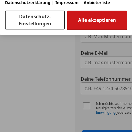
|
|
Datenschutzerklärung
Impressum
Anbieterliste
Ich erlaube den 
zu kontaktieren.
Datenschutz-
Alle akzeptieren
Einstellungen
Dein Name
Deine E-Mail
Deine Telefonnummer (
Ich möchte auf meine
Neuigkeiten der Auto
Einwilligung
jederzeit 