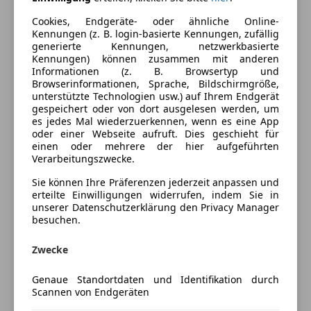
Cookies, Endgeräte- oder ähnliche Online-
Kraftstoff
Benzin
Kennungen (z. B. login-basierte Kennungen, zufällig
generierte Kennungen, netzwerkbasierte
Kennungen) können zusammen mit anderen
Ausstattung
Informationen (z. B. Browsertyp und
Browserinformationen, Sprache, Bildschirmgröße,
unterstützte Technologien usw.) auf Ihrem Endgerät
Komfort
Mehr anzeigen
gespeichert oder von dort ausgelesen werden, um
es jedes Mal wiederzuerkennen, wenn es eine App
Elektrische Fensterheber
oder einer Webseite aufruft. Dies geschieht für
Getönte Scheiben
Fahrzeugbeschreibung
einen oder mehrere der hier aufgeführten
Verarbeitungszwecke.
Sicherheit
Der MX5 wurde technisch komplett aufbereitet.
Sie können Ihre Präferenzen jederzeit anpassen und
Servolenkung
Zahnriemen, Wasserpumpe, Dichtungen,
erteilte Einwilligungen widerrufen, indem Sie in
unserer Datenschutzerklärung den Privacy Manager
Simmerringe, Spannrolle, Auspuff, Kühler,
Extras
besuchen.
Wasserschläuche, Thermostat, Bremsen, Federn,
Alufelgen
Stoßdämpfer, Reifen, Felgen…alles NEU.
Zwecke
Die Holme wurden verstärkt, um die Stabilität des FZ
zu optimieren(fraim rails). Optisch ist etwas
Genaue Standortdaten und Identifikation durch
Scannen von Endgeräten
Optimierungspotential vorhanden, einige Dellen und