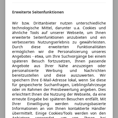
Verkäufer
Privat
Erweiterte Seitenfunktionen
3834 Wolfsegg, AT
Wir bzw. Drittanbieter nutzen unterschiedliche
technologische Mittel, darunter u.a. Cookies und
ähnliche Tools auf unserer Webseite, um Ihnen
Anbieter kontaktieren
erweiterte Seitenfunktionen anzubieten und ein
verbessertes Nutzungserlebnis zu gewährleisten.
Durch diese erweiterten Funktionalitäten
Deine Nachricht
ermöglichen wir die Personalisierung unseres
Angebotes - etwa, um Ihre Suchvorgänge bei einem
späteren Besuch fortzusetzen, Ihnen passende
Angebote aus Ihrer Nähe anzuzeigen oder
personalisierte Werbung und Nachrichten
bereitzustellen und diese auszuwerten. Wir
speichern Ihre E-Mail-Adresse lokal, wenn Sie diese
für gespeicherte Suchanfragen, Lieblingsfahrzeuge
oder im Rahmen der Preisbewertung angeben. Dies
erleichtert Ihnen die Nutzung der Webseite, da eine
erneute Eingabe bei späteren Besuchen entfällt. Mit
Ihrer Einwilligung werden nutzungsbasierte
3 ähnliche Fahrzeuge gefunden
Informationen an von Ihnen kontaktierte Händler
Ich erlaube den Händlern dieser
übermittelt. Einige Cookies/Tools werden von den
Anbietern verwendet, um von Ihnen bei