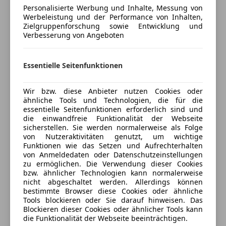
Kratzer sind vorhanden. Der Wagen wurde komplett
Personalisierte Werbung und Inhalte, Messung von
entrostet.
Werbeleistung und der Performance von Inhalten,
Pickerl wird neu gemacht und ist dann gültig bis
Mehr anzeigen
Zielgruppenforschung sowie Entwicklung und
Verbesserung von Angeboten
5.2027.
Privatverkauf…
Versicherung
Essentielle Seitenfunktionen
Kfz-Versicherung
Wir bzw. diese Anbieter nutzen Cookies oder
ähnliche Tools und Technologien, die für die
Versicherungsschutz an Ihre Bedürfnisse
essentielle Seitenfunktionen erforderlich sind und
die einwandfreie Funktionalität der Webseite
anpassen
sicherstellen. Sie werden normalerweise als Folge
Freischaden-Gutschein ab Stufe 0
von Nutzeraktivitäten genutzt, um wichtige
Funktionen wie das Setzen und Aufrechterhalten
Auto einfach online versichern & Rabatt holen
von Anmeldedaten oder Datenschutzeinstellungen
zu ermöglichen. Die Verwendung dieser Cookies
bzw. ähnlicher Technologien kann normalerweise
nicht abgeschaltet werden. Allerdings können
Jetzt berechnen
bestimmte Browser diese Cookies oder ähnliche
Tools blockieren oder Sie darauf hinweisen. Das
Blockieren dieser Cookies oder ähnlicher Tools kann
die Funktionalität der Webseite beeinträchtigen.