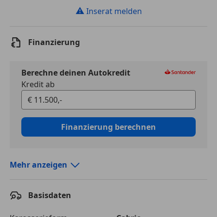
⚠
Inserat melden
Finanzierung
Berechne deinen Autokredit
Kredit ab
Finanzierung berechnen
Mehr anzeigen
Autokredit vergleichen
Basisdaten
Laufzeit
120 Monate
Kreditbetrag
€ 11 500,-