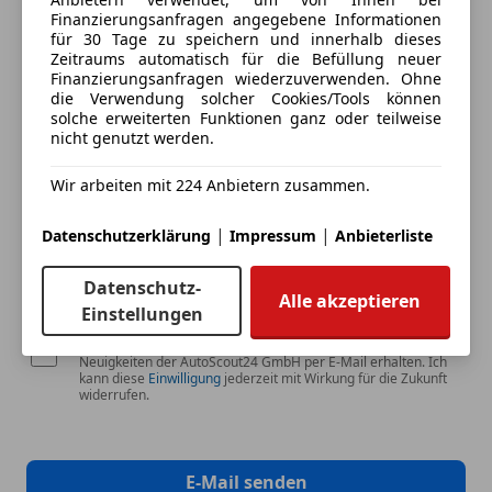
Fahrzeuge mich zu kontaktieren.
Finanzierungsanfragen angegebene Informationen
für 30 Tage zu speichern und innerhalb dieses
Dein Name
Zeitraums automatisch für die Befüllung neuer
Finanzierungsanfragen wiederzuverwenden. Ohne
die Verwendung solcher Cookies/Tools können
solche erweiterten Funktionen ganz oder teilweise
nicht genutzt werden.
Deine E-Mail
Wir arbeiten mit 224 Anbietern zusammen.
|
|
Datenschutzerklärung
Impressum
Anbieterliste
Deine Telefonnummer (optional)
Datenschutz-
Alle akzeptieren
Einstellungen
Ich möchte auf meine Interessen zugeschnittene Angebote und
Neuigkeiten der AutoScout24 GmbH per E-Mail erhalten. Ich
kann diese
Einwilligung
jederzeit mit Wirkung für die Zukunft
widerrufen.
E-Mail senden