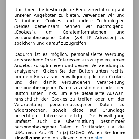
Gänge
5
Um Ihnen die bestmögliche Benutzererfahrung auf
unseren Angeboten zu bieten, verwenden wir und
Zylinder
4
Drittanbieter Cookies und andere Technologien
(beides gemeinsam nennen wir nachfolgend:
„Cookies"), um Geräteinformationen und
personenbezogene Daten (z.B. IP Adressen) zu
speichern und darauf zuzugreifen.
Dadurch ist es möglich, personalisierte Werbung
entsprechend Ihren Interessen auszuspielen, unser
Angebot zu optimieren und dessen Verwendung zu
analysieren. Klicken Sie den Button unten rechts,
um dem Einsatz von einwilligungspflichten Cookies
und der damit verbundenen Verarbeitung
personenbezogener Daten zuzustimmen oder den
Button unten links, um eine detaillierte Auswahl
hinsichtlich der Cookies zu treffen oder um der
Verarbeitung personenbezogener Daten zu
widersprechen, soweit diese auf Grundlage
berechtigter Interessen erfolgt. Die Einwilligung
umfasst auch die Übermittlung bestimmter
personenbezogener Daten in Drittländer, u.a. die
USA, nach Art. 49 (1) (a) DSGVO. Wollen Sie
keine
Energieverbrauch
Einwilligung
erteilen, klicken Sie bitte
hier
.