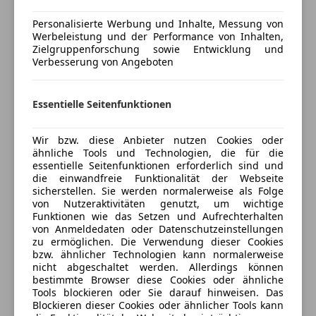
Hinterradantrieb und dem legendären Roadster-
Personalisierte Werbung und Inhalte, Messung von
Feeling. Perfekt für sonnige Ausfahrten oder als
Werbeleistung und der Performance von Inhalten,
Einstieg in die Oldtimer-Szene.
Zielgruppenforschung sowie Entwicklung und
Mehr anzeigen
Verbesserung von Angeboten
Details:
• Baujahr: 1991
Essentielle Seitenfunktionen
Versicherung
• Modell: MX-5 NA
• Antrieb: Hinterrad
Kfz-Versicherung
Wir bzw. diese Anbieter nutzen Cookies oder
• Getriebe: manuell
ähnliche Tools und Technologien, die für die
• Farbe: Rot
essentielle Seitenfunktionen erforderlich sind und
Versicherungsschutz an Ihre Bedürfnisse
• Kilometerstand: 158,000
die einwandfreie Funktionalität der Webseite
sicherstellen. Sie werden normalerweise als Folge
anpassen
von Nutzeraktivitäten genutzt, um wichtige
Ausstattung & Highlights:
Freischaden-Gutschein ab Stufe 0
Funktionen wie das Setzen und Aufrechterhalten
• Kultige Klappscheinwerfer 😍
von Anmeldedaten oder Datenschutzeinstellungen
Auto einfach online versichern & Rabatt holen
zu ermöglichen. Die Verwendung dieser Cookies
• Klassisches Roadster-Design
bzw. ähnlicher Technologien kann normalerweise
• Direktes Fahrgefühl – unverfälscht & ehrlich
nicht abgeschaltet werden. Allerdings können
• Leicht und agil – Fahrspaß pur
bestimmte Browser diese Cookies oder ähnliche
Jetzt berechnen
Tools blockieren oder Sie darauf hinweisen. Das
• Perfekt für Sommer und Wochenendtrips
Blockieren dieser Cookies oder ähnlicher Tools kann