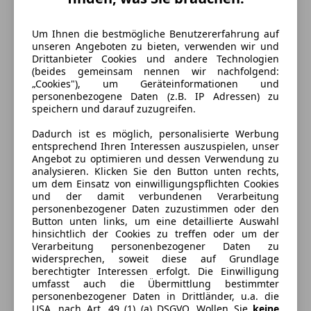
Gänge
5
Um Ihnen die bestmögliche Benutzererfahrung auf
Zylinder
4
unseren Angeboten zu bieten, verwenden wir und
Drittanbieter Cookies und andere Technologien
(beides gemeinsam nennen wir nachfolgend:
„Cookies"), um Geräteinformationen und
personenbezogene Daten (z.B. IP Adressen) zu
speichern und darauf zuzugreifen.
Dadurch ist es möglich, personalisierte Werbung
entsprechend Ihren Interessen auszuspielen, unser
Angebot zu optimieren und dessen Verwendung zu
analysieren. Klicken Sie den Button unten rechts,
um dem Einsatz von einwilligungspflichten Cookies
und der damit verbundenen Verarbeitung
personenbezogener Daten zuzustimmen oder den
Button unten links, um eine detaillierte Auswahl
hinsichtlich der Cookies zu treffen oder um der
Verarbeitung personenbezogener Daten zu
widersprechen, soweit diese auf Grundlage
berechtigter Interessen erfolgt. Die Einwilligung
umfasst auch die Übermittlung bestimmter
personenbezogener Daten in Drittländer, u.a. die
Energieverbrauch
USA, nach Art. 49 (1) (a) DSGVO. Wollen Sie
keine