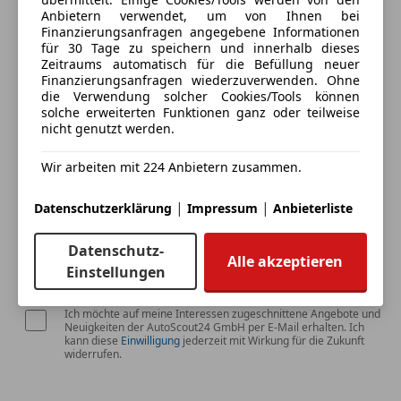
Ich erlaube den Händlern dieser
Anbietern verwendet, um von Ihnen bei
Fahrzeuge mich zu kontaktieren.
Finanzierungsanfragen angegebene Informationen
für 30 Tage zu speichern und innerhalb dieses
Zeitraums automatisch für die Befüllung neuer
Dein Name
Finanzierungsanfragen wiederzuverwenden. Ohne
die Verwendung solcher Cookies/Tools können
solche erweiterten Funktionen ganz oder teilweise
nicht genutzt werden.
Deine E-Mail
Wir arbeiten mit 224 Anbietern zusammen.
|
|
Datenschutzerklärung
Impressum
Anbieterliste
Deine Telefonnummer (optional)
Datenschutz-
Alle akzeptieren
Einstellungen
Ich möchte auf meine Interessen zugeschnittene Angebote und
Neuigkeiten der AutoScout24 GmbH per E-Mail erhalten. Ich
kann diese
Einwilligung
jederzeit mit Wirkung für die Zukunft
widerrufen.