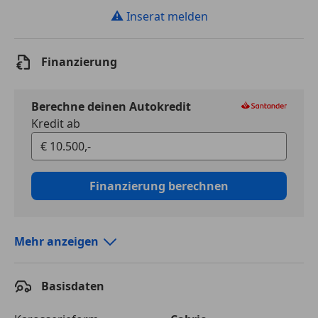
⚠
Inserat melden
Finanzierung
Berechne deinen Autokredit
Kredit ab
Finanzierung berechnen
Mehr anzeigen
Autokredit vergleichen
Basisdaten
Laufzeit
120 Monate
Kreditbetrag
€ 10 500,-