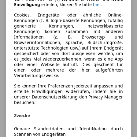
Einwilligung
erteilen, klicken Sie bitte
hier
.
Kraftstoff
Benzin
Cookies, Endgeräte- oder ähnliche Online-
Kennungen (z. B. login-basierte Kennungen, zufällig
Kraftstoffverbrauch
0,00
l/100 km (komb.)
generierte Kennungen, netzwerkbasierte
Kennungen) können zusammen mit anderen
Informationen (z. B. Browsertyp und
Ausstattung
Browserinformationen, Sprache, Bildschirmgröße,
unterstützte Technologien usw.) auf Ihrem Endgerät
gespeichert oder von dort ausgelesen werden, um
Komfort
Mehr anzeigen
es jedes Mal wiederzuerkennen, wenn es eine App
oder einer Webseite aufruft. Dies geschieht für
Klimaanlage
einen oder mehrere der hier aufgeführten
Fahrzeugbeschreibung
Verarbeitungszwecke.
Extras
Sie können Ihre Präferenzen jederzeit anpassen und
Sportsitze
Mazda MX-5 NA – Klassiker mit Fahrspaß-Garantie ☀️
erteilte Einwilligungen widerrufen, indem Sie in
unserer Datenschutzerklärung den Privacy Manager
besuchen.
Zum Verkauf steht mein gepflegter Mazda MX-5 NA
aus dem Jahr 1991 – ein echter Klassiker und purer
Zwecke
Fahrspaß!
Genaue Standortdaten und Identifikation durch
Der MX-5 überzeugt mit seinem leichten Gewicht,
Scannen von Endgeräten