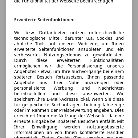
die Funktionalität der Webseite beeinträchtigen.
Zustand:
Der Wagen ist gut erhalten
Verkäufer
Privat
Erweiterte Seitenfunktionen
Wurde stets gut behandelt und macht technisch wie
6410 Telfs, AT
optisch eine tolle Figur.
Wir bzw. Drittanbieter nutzen unterschiedliche
technologische Mittel, darunter u.a. Cookies und
Sonstiges:
ähnliche Tools auf unserer Webseite, um Ihnen
erweiterte Seitenfunktionen anzubieten und ein
Ein echter Liebhaberwagen mit
Anbieter kontaktieren
verbessertes Nutzungserlebnis zu gewährleisten.
Wertsteigerungspotenzial.
Durch diese erweiterten Funktionalitäten
Ideal für Sammler oder alle, die puren Fahrspaß
ermöglichen wir die Personalisierung unseres
Deine Nachricht
Angebotes - etwa, um Ihre Suchvorgänge bei einem
suchen.
späteren Besuch fortzusetzen, Ihnen passende
Angebote aus Ihrer Nähe anzuzeigen oder
💰 Preis: 11,500 VB
personalisierte Werbung und Nachrichten
bereitzustellen und diese auszuwerten. Wir
📍 Standort: Telfs 6410
speichern Ihre E-Mail-Adresse lokal, wenn Sie diese
für gespeicherte Suchanfragen, Lieblingsfahrzeuge
Bei Interesse gerne melden!
oder im Rahmen der Preisbewertung angeben. Dies
erleichtert Ihnen die Nutzung der Webseite, da eine
erneute Eingabe bei späteren Besuchen entfällt. Mit
Ihrer Einwilligung werden nutzungsbasierte
Informationen an von Ihnen kontaktierte Händler
3 ähnliche Fahrzeuge gefunden
übermittelt. Einige Cookies/Tools werden von den