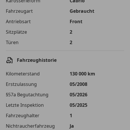
Karosserieform
Cabrio
Fahrzeugart
Gebraucht
Zu zahlender
€ 16 682,-
Gesamtbetrag
Antriebsart
Front
Einberechnete Gebühren
€ 0,-
Sitzplätze
2
Effektivzinsatz
Türen
10,52 %
2
Sollzinssatz
9,99 %
Fahrzeughistorie
Monatliche Rate
€ 139,02
Kilometerstand
130 000 km
Der Kreditrechner enthält repräsentative Werte, zu denen wir
typischerweise Kredite vergeben. Der Sollzinssatz ist
Erstzulassung
05/2008
bonitätsabhängig. Laufzeit mindestens 12, höchstens 120 Monate.
Gültig für Neukunden bei Online-Abschluss. Erfüllung banküblicher
§57a Begutachtung
05/2026
Bonitätskriterien vorausgesetzt.
Letzte Inspektion
05/2025
Jetzt berechnen
Fahrzeughalter
1
Nichtraucherfahrzeug
Ja