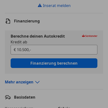
⚠
Inserat melden
Finanzierung
Berechne deinen Autokredit
Kredit ab
Finanzierung berechnen
Mehr anzeigen
Autokredit vergleichen
Basisdaten
Laufzeit
120 Monate
Kreditbetrag
€ 10 500,-