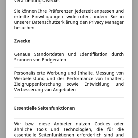
Verarbeitungszwecke.
Komfort
Mehr anzeigen
Sie können Ihre Präferenzen jederzeit anpassen und
Armlehne
erteilte Einwilligungen widerrufen, indem Sie in
Elektrische Fensterheber
unserer Datenschutzerklärung den Privacy Manager
Farbe und Innenausstattung
besuchen.
Elektrische Seitenspiegel
Getönte Scheiben
Außenfarbe
Rot
Zwecke
Klimaautomatik
Lackierung
Andere
Lederlenkrad
Genaue Standortdaten und Identifikation durch
Multifunktionslenkrad
Farbe der
Schwarz
Scannen von Endgeräten
Windschott (für Cabrio)
Innenausstattung
Personalisierte Werbung und Inhalte, Messung von
Unterhaltung/Media
Innenausstattung
Stoff
Werbeleistung und der Performance von Inhalten,
Zielgruppenforschung sowie Entwicklung und
Radio
Verbesserung von Angeboten
Fahrzeugbeschreibung
Sicherheit
Essentielle Seitenfunktionen
ABS
Liebhaberauto: Garagengepflegt, mit Pickerl, Top
Beifahrerairbag
Zustand, mit Hagelschutzhaube.
Wir bzw. diese Anbieter nutzen Cookies oder
ESP
ähnliche Tools und Technologien, die für die
Fahrerairbag
essentielle Seitenfunktionen erforderlich sind und
Preisbewertung