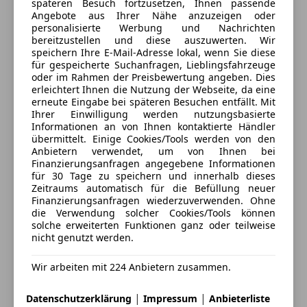
Verkäufer
Privat
späteren Besuch fortzusetzen, Ihnen passende
Angebote aus Ihrer Nähe anzuzeigen oder
personalisierte Werbung und Nachrichten
1220 Wien, AT
bereitzustellen und diese auszuwerten. Wir
speichern Ihre E-Mail-Adresse lokal, wenn Sie diese
für gespeicherte Suchanfragen, Lieblingsfahrzeuge
oder im Rahmen der Preisbewertung angeben. Dies
Anbieter kontaktieren
erleichtert Ihnen die Nutzung der Webseite, da eine
erneute Eingabe bei späteren Besuchen entfällt. Mit
Ihrer Einwilligung werden nutzungsbasierte
Deine Nachricht
Informationen an von Ihnen kontaktierte Händler
übermittelt. Einige Cookies/Tools werden von den
Anbietern verwendet, um von Ihnen bei
Finanzierungsanfragen angegebene Informationen
für 30 Tage zu speichern und innerhalb dieses
Zeitraums automatisch für die Befüllung neuer
Finanzierungsanfragen wiederzuverwenden. Ohne
die Verwendung solcher Cookies/Tools können
solche erweiterten Funktionen ganz oder teilweise
nicht genutzt werden.
Wir arbeiten mit 224 Anbietern zusammen.
3 ähnliche Fahrzeuge gefunden
Ich erlaube den Händlern dieser
|
|
Datenschutzerklärung
Impressum
Anbieterliste
Fahrzeuge mich zu kontaktieren.