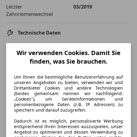
Letzter
03/2019
Zahnriemenwechsel
Technische Daten
Leistung
93 kW (126 PS)
Wir verwenden Cookies. Damit Sie
Getriebe
Schaltgetriebe
finden, was Sie brauchen.
Hubraum
1 798 cm³
Um Ihnen die bestmögliche Benutzererfahrung auf
Gänge
5
unseren Angeboten zu bieten, verwenden wir und
Drittanbieter Cookies und andere Technologien
Zylinder
4
(beides gemeinsam nennen wir nachfolgend:
„Cookies"), um Geräteinformationen und
personenbezogene Daten (z.B. IP Adressen) zu
speichern und darauf zuzugreifen.
Dadurch ist es möglich, personalisierte Werbung
entsprechend Ihren Interessen auszuspielen, unser
Angebot zu optimieren und dessen Verwendung zu