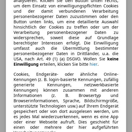
analysieren. Klicken Sie den Button unten rechts,
um dem Einsatz von einwilligungspflichten Cookies
und der damit verbundenen Verarbeitung
personenbezogener Daten zuzustimmen oder den
Button unten links, um eine detaillierte Auswahl
hinsichtlich der Cookies zu treffen oder um der
Verarbeitung personenbezogener Daten zu
widersprechen, soweit diese auf Grundlage
berechtigter Interessen erfolgt. Die Einwilligung
umfasst auch die Übermittlung bestimmter
personenbezogener Daten in Drittländer, u.a. die
USA, nach Art. 49 (1) (a) DSGVO. Wollen Sie
keine
Einwilligung
erteilen, klicken Sie bitte
hier
.
Energieverbrauch
Cookies, Endgeräte- oder ähnliche Online-
Kennungen (z. B. login-basierte Kennungen, zufällig
Schadstoffklasse
Euro 4
generierte Kennungen, netzwerkbasierte
Kennungen) können zusammen mit anderen
Kraftstoff
Benzin
Informationen (z. B. Browsertyp und
Browserinformationen, Sprache, Bildschirmgröße,
Kraftstoffverbrauch
7,30
l/100 km (komb.)
unterstützte Technologien usw.) auf Ihrem Endgerät
gespeichert oder von dort ausgelesen werden, um
es jedes Mal wiederzuerkennen, wenn es eine App
Ausstattung
oder einer Webseite aufruft. Dies geschieht für
einen oder mehrere der hier aufgeführten