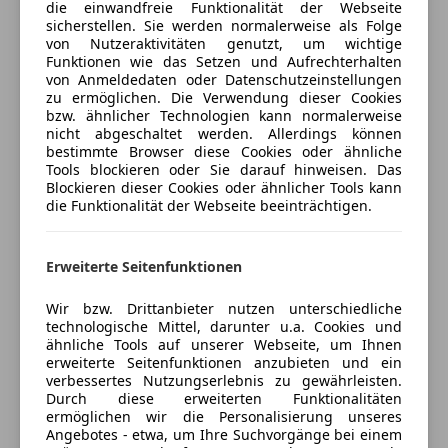
Isofix
die einwandfreie Funktionalität der Webseite
sicherstellen. Sie werden normalerweise als Folge
Seitenairbag
von Nutzeraktivitäten genutzt, um wichtige
Mehr anzeigen
Servolenkung
Funktionen wie das Setzen und Aufrechterhalten
Tagfahrlicht
von Anmeldedaten oder Datenschutzeinstellungen
zu ermöglichen. Die Verwendung dieser Cookies
Traktionskontrolle
Versicherung
bzw. ähnlicher Technologien kann normalerweise
Wegfahrsperre
nicht abgeschaltet werden. Allerdings können
Zentralverriegelung
bestimmte Browser diese Cookies oder ähnliche
Kfz-Versicherung
Tools blockieren oder Sie darauf hinweisen. Das
Extras
Blockieren dieser Cookies oder ähnlicher Tools kann
Versicherungsschutz an Ihre Bedürfnisse
die Funktionalität der Webseite beeinträchtigen.
Allwetterreifen
anpassen
Freischaden-Gutschein ab Stufe 0
Erweiterte Seitenfunktionen
Auto einfach online versichern & Rabatt holen
Wir bzw. Drittanbieter nutzen unterschiedliche
technologische Mittel, darunter u.a. Cookies und
ähnliche Tools auf unserer Webseite, um Ihnen
erweiterte Seitenfunktionen anzubieten und ein
Jetzt berechnen
verbessertes Nutzungserlebnis zu gewährleisten.
Durch diese erweiterten Funktionalitäten
ermöglichen wir die Personalisierung unseres
Angebotes - etwa, um Ihre Suchvorgänge bei einem