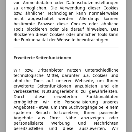
von Anmeldedaten oder Datenschutzeinstellungen
Versicherungsschutz an Ihre Bedürfnisse
zu ermöglichen. Die Verwendung dieser Cookies
anpassen
bzw. ähnlicher Technologien kann normalerweise
nicht abgeschaltet werden. Allerdings können
Freischaden-Gutschein ab Stufe 0
bestimmte Browser diese Cookies oder ähnliche
Tools blockieren oder Sie darauf hinweisen. Das
Auto einfach online versichern & Rabatt holen
Blockieren dieser Cookies oder ähnlicher Tools kann
die Funktionalität der Webseite beeinträchtigen.
Jetzt berechnen
Erweiterte Seitenfunktionen
Wir bzw. Drittanbieter nutzen unterschiedliche
technologische Mittel, darunter u.a. Cookies und
Verkäufer
Privat
ähnliche Tools auf unserer Webseite, um Ihnen
erweiterte Seitenfunktionen anzubieten und ein
1230 Wien 23., AT
verbessertes Nutzungserlebnis zu gewährleisten.
Durch diese erweiterten Funktionalitäten
ermöglichen wir die Personalisierung unseres
Kontakt
Angebotes - etwa, um Ihre Suchvorgänge bei einem
späteren Besuch fortzusetzen, Ihnen passende
Angebote aus Ihrer Nähe anzuzeigen oder
personalisierte Werbung und Nachrichten
bereitzustellen und diese auszuwerten. Wir
Anbieter kontaktieren