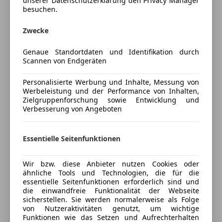
Das Fahrzeug befindet sich innen und außen in einem
unserer Datenschutzerklärung den Privacy Manager
Beifahrerairbag
besuchen.
sehr gepflegten, nahezu neuwertigen Zustand.
ESP
Das Fahrzeug ist derzeit finanziert, der ausstehende
Fahrerairbag
Zwecke
Ablösebetrag beträgt per 31.01.2026 ca. 17.500 EUR.
Seitenairbag
Im Preis inkludiert sind ein Satz Winterreifen mit
Tagfahrlicht
Genaue Standortdaten und Identifikation durch
Felgen sowie ein Satz Sommerreifen mit Felgen.
Scannen von Endgeräten
Traktionskontrolle
Aufgrund der Finanzierung ist bei einem Kauf
Wegfahrsperre
Personalisierte Werbung und Inhalte, Messung von
vorgesehen, dass der Ablösebetrag direkt an die
Zentralverriegelung mit Funkfernbedienung
Werbeleistung und der Performance von Inhalten,
finanzierende Gesellschaft überwiesen wird, der
Mehr anzeigen
Zielgruppenforschung sowie Entwicklung und
Extras
Restbetrag wird an mich ausbezahlt.
Verbesserung von Angeboten
Kontaktaufnahme gerne telefonisch. Ich spreche
Alufelgen
Preisbewertung
Englisch und Ungarisch.
Essentielle Seitenfunktionen
Mehr anzeigen
Wir bzw. diese Anbieter nutzen Cookies oder
ähnliche Tools und Technologien, die für die
essentielle Seitenfunktionen erforderlich sind und
Versicherung
die einwandfreie Funktionalität der Webseite
sicherstellen. Sie werden normalerweise als Folge
Kfz-Versicherung
von Nutzeraktivitäten genutzt, um wichtige
Funktionen wie das Setzen und Aufrechterhalten