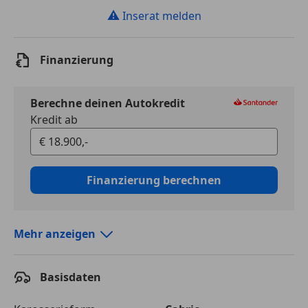
⚠
Inserat melden
Finanzierung
Berechne deinen Autokredit
Kredit ab
Finanzierung berechnen
Mehr anzeigen
Autokredit vergleichen
Basisdaten
Laufzeit
120 Monate
Kreditbetrag
€ 18 900,-