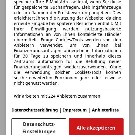
speichern Ihre E-Mail-Adresse lokal, wenn Sie diese
für gespeicherte Suchanfragen, Lieblingsfahrzeuge
Deine Nachricht
oder im Rahmen der Preisbewertung angeben. Dies
erleichtert Ihnen die Nutzung der Webseite, da eine
erneute Eingabe bei späteren Besuchen entfällt. Mit
Ihrer Einwilligung werden nutzungsbasierte
Informationen an von Ihnen kontaktierte Händler
übermittelt. Einige Cookies/Tools werden von den
Anbietern verwendet, um von Ihnen bei
Finanzierungsanfragen angegebene Informationen
für 30 Tage zu speichern und innerhalb dieses
Zeitraums automatisch für die Befüllung neuer
Finanzierungsanfragen wiederzuverwenden. Ohne
die Verwendung solcher Cookies/Tools können
solche erweiterten Funktionen ganz oder teilweise
3 ähnliche Fahrzeuge gefunden
nicht genutzt werden.
Ich erlaube den Händlern dieser
Fahrzeuge mich zu kontaktieren.
Wir arbeiten mit 224 Anbietern zusammen.
Dein Name
|
|
Datenschutzerklärung
Impressum
Anbieterliste
Datenschutz-
Alle akzeptieren
Einstellungen
Deine E-Mail