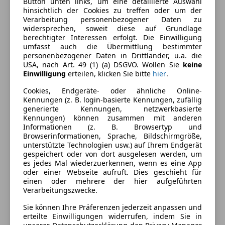
Schadstoffklasse
Euro 6
Button unten links, um eine detaillierte Auswahl
hinsichtlich der Cookies zu treffen oder um der
Kraftstoff
Benzin
Verarbeitung personenbezogener Daten zu
widersprechen, soweit diese auf Grundlage
Kraftstoffverbrauch
6,00
l/100 km (komb.)
berechtigter Interessen erfolgt. Die Einwilligung
umfasst auch die Übermittlung bestimmter
personenbezogener Daten in Drittländer, u.a. die
USA, nach Art. 49 (1) (a) DSGVO. Wollen Sie
keine
Ausstattung
Einwilligung
erteilen, klicken Sie bitte
hier
.
Komfort
Cookies, Endgeräte- oder ähnliche Online-
Mehr anzeigen
Kennungen (z. B. login-basierte Kennungen, zufällig
Elektrische Fensterheber
generierte Kennungen, netzwerkbasierte
Kennungen) können zusammen mit anderen
Klimaanlage
Farbe und Innenausstattung
Informationen (z. B. Browsertyp und
Windschott (für Cabrio)
Browserinformationen, Sprache, Bildschirmgröße,
unterstützte Technologien usw.) auf Ihrem Endgerät
Lackierung
Andere
Unterhaltung/Media
gespeichert oder von dort ausgelesen werden, um
es jedes Mal wiederzuerkennen, wenn es eine App
Radio
oder einer Webseite aufruft. Dies geschieht für
Fahrzeugbeschreibung
USB
einen oder mehrere der hier aufgeführten
Verarbeitungszwecke.
Sicherheit
Ich verkaufe meinen Mazda MX-5 Baujahr 2018 mit
Sie können Ihre Präferenzen jederzeit anpassen und
47.000 km.
erteilte Einwilligungen widerrufen, indem Sie in
ABS