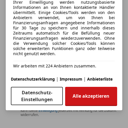
3 ähnliche Fahrzeuge gefunden
Ihrer Einwilligung werden nutzungsbasierte
Ich erlaube den Händlern dieser
Informationen an von Ihnen kontaktierte Händler
Fahrzeuge mich zu kontaktieren.
übermittelt. Einige Cookies/Tools werden von den
Anbietern verwendet, um von Ihnen bei
Finanzierungsanfragen angegebene Informationen
Dein Name
für 30 Tage zu speichern und innerhalb dieses
Zeitraums automatisch für die Befüllung neuer
Finanzierungsanfragen wiederzuverwenden. Ohne
die Verwendung solcher Cookies/Tools können
solche erweiterten Funktionen ganz oder teilweise
Deine E-Mail
nicht genutzt werden.
Wir arbeiten mit 224 Anbietern zusammen.
Deine Telefonnummer (optional)
|
|
Datenschutzerklärung
Impressum
Anbieterliste
Datenschutz-
Alle akzeptieren
Einstellungen
Ich möchte auf meine Interessen zugeschnittene Angebote und
Neuigkeiten der AutoScout24 GmbH per E-Mail erhalten. Ich
kann diese
Einwilligung
jederzeit mit Wirkung für die Zukunft
widerrufen.