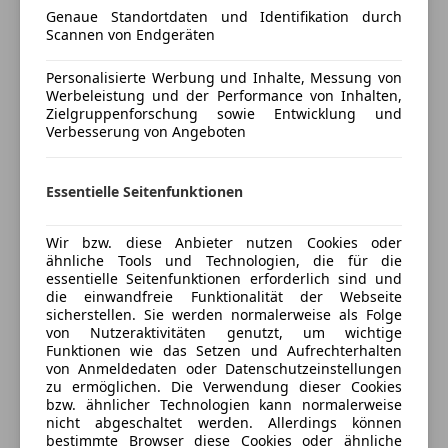
Better Starter motor
Genaue Standortdaten und Identifikation durch
ABS
New ignition system
Scannen von Endgeräten
Airbag hinten
Oil change from 3000 to 3000 km
Alarmanlage
ATJ Best exhaust system registered with the car
Personalisierte Werbung und Inhalte, Messung von
Beifahrerairbag
For more details contact me
Werbeleistung und der Performance von Inhalten,
Zielgruppenforschung sowie Entwicklung und
ESP
Verbesserung von Angeboten
Fahrerairbag
Versicherung
Isofix
Kopfairbag
Essentielle Seitenfunktionen
Kfz-Versicherung
Nebelscheinwerfer
Seitenairbag
Wir bzw. diese Anbieter nutzen Cookies oder
Versicherungsschutz an Ihre Bedürfnisse
Servolenkung
ähnliche Tools und Technologien, die für die
anpassen
essentielle Seitenfunktionen erforderlich sind und
Traktionskontrolle
die einwandfreie Funktionalität der Webseite
Wegfahrsperre
Freischaden-Gutschein ab Stufe 0
sicherstellen. Sie werden normalerweise als Folge
Xenonscheinwerfer
von Nutzeraktivitäten genutzt, um wichtige
Auto einfach online versichern & Rabatt holen
Funktionen wie das Setzen und Aufrechterhalten
Zentralverriegelung mit Funkfernbedienung
von Anmeldedaten oder Datenschutzeinstellungen
zu ermöglichen. Die Verwendung dieser Cookies
Extras
bzw. ähnlicher Technologien kann normalerweise
Jetzt berechnen
nicht abgeschaltet werden. Allerdings können
Alufelgen
bestimmte Browser diese Cookies oder ähnliche