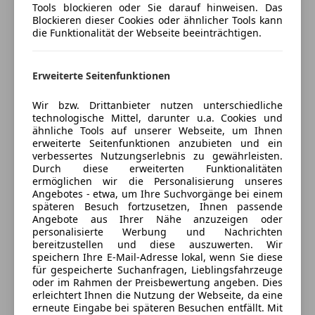
Scheinwerferreinigung
Tools blockieren oder Sie darauf hinweisen. Das
Skisack
Blockieren dieser Cookies oder ähnlicher Tools kann
die Funktionalität der Webseite beeinträchtigen.
Verkäufer
Sportfahrwerk
Privat
Sportsitze
500157 Brasov, AT
Erweiterte Seitenfunktionen
Wir bzw. Drittanbieter nutzen unterschiedliche
technologische Mittel, darunter u.a. Cookies und
Anbieter kontaktieren
ähnliche Tools auf unserer Webseite, um Ihnen
erweiterte Seitenfunktionen anzubieten und ein
verbessertes Nutzungserlebnis zu gewährleisten.
Deine Nachricht
Durch diese erweiterten Funktionalitäten
ermöglichen wir die Personalisierung unseres
Angebotes - etwa, um Ihre Suchvorgänge bei einem
späteren Besuch fortzusetzen, Ihnen passende
Angebote aus Ihrer Nähe anzuzeigen oder
personalisierte Werbung und Nachrichten
bereitzustellen und diese auszuwerten. Wir
speichern Ihre E-Mail-Adresse lokal, wenn Sie diese
für gespeicherte Suchanfragen, Lieblingsfahrzeuge
oder im Rahmen der Preisbewertung angeben. Dies
erleichtert Ihnen die Nutzung der Webseite, da eine
erneute Eingabe bei späteren Besuchen entfällt. Mit