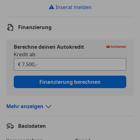
⚠
Inserat melden
Finanzierung
Berechne deinen Autokredit
Kredit ab
Finanzierung berechnen
Mehr anzeigen
Autokredit vergleichen
Basisdaten
Laufzeit
120 Monate
Kreditbetrag
€ 7 500,-