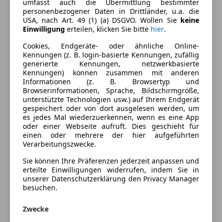
umfasst auch die Übermittlung bestimmter
personenbezogener Daten in Drittländer, u.a. die
Energieverbrauch
USA, nach Art. 49 (1) (a) DSGVO. Wollen Sie
keine
Einwilligung
erteilen, klicken Sie bitte
hier
.
Kraftstoff
Benzin
Cookies, Endgeräte- oder ähnliche Online-
Kraftstoffverbrauch
11,40
l/100 km (komb.)
Kennungen (z. B. login-basierte Kennungen, zufällig
generierte Kennungen, netzwerkbasierte
Kennungen) können zusammen mit anderen
Informationen (z. B. Browsertyp und
Ausstattung
Browserinformationen, Sprache, Bildschirmgröße,
unterstützte Technologien usw.) auf Ihrem Endgerät
Komfort
Mehr anzeigen
gespeichert oder von dort ausgelesen werden, um
es jedes Mal wiederzuerkennen, wenn es eine App
Armlehne
oder einer Webseite aufruft. Dies geschieht für
einen oder mehrere der hier aufgeführten
Elektrische Fensterheber
Fahrzeugbeschreibung
Verarbeitungszwecke.
Elektrische Seitenspiegel
Getönte Scheiben
Sie können Ihre Präferenzen jederzeit anpassen und
Engine in very good condition, starts hot and cold
erteilte Einwilligungen widerrufen, indem Sie in
Klimaautomatik
with no problems.
unserer Datenschutzerklärung den Privacy Manager
Lederlenkrad
Multiple upgrades done such as:
besuchen.
Multifunktionslenkrad
Bigger Radiatior - 40% more coolant
Zwecke
Shon adapter for the OMP
Sicherheit