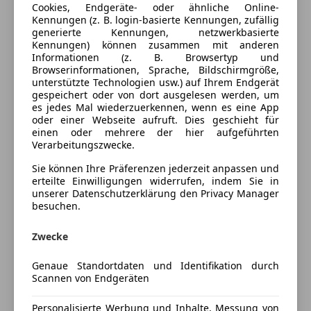
Cookies, Endgeräte- oder ähnliche Online-
Kennungen (z. B. login-basierte Kennungen, zufällig
Ausstattung
generierte Kennungen, netzwerkbasierte
Kennungen) können zusammen mit anderen
Informationen (z. B. Browsertyp und
Komfort
Mehr anzeigen
Browserinformationen, Sprache, Bildschirmgröße,
unterstützte Technologien usw.) auf Ihrem Endgerät
Armlehne
gespeichert oder von dort ausgelesen werden, um
Beheizbares Lenkrad
Farbe und Innenausstattung
es jedes Mal wiederzuerkennen, wenn es eine App
Einparkhilfe
oder einer Webseite aufruft. Dies geschieht für
einen oder mehrere der hier aufgeführten
Einparkhilfe Sensoren hinten
Außenfarbe
Schwarz
Verarbeitungszwecke.
Elektrische Fensterheber
Farbe laut Hersteller
Kosmosschwarz
Elektrische Heckklappe
Sie können Ihre Präferenzen jederzeit anpassen und
metallic
erteilte Einwilligungen widerrufen, indem Sie in
Elektrische Seitenspiegel
unserer Datenschutzerklärung den Privacy Manager
Getönte Scheiben
Lackierung
Metallic
besuchen.
Klimaanlage
Farbe der
Schwarz
Klimaautomatik
Zwecke
Innenausstattung
Lederlenkrad
Genaue Standortdaten und Identifikation durch
Lichtsensor
Innenausstattung
Teilleder
Scannen von Endgeräten
Lordosenstütze
Multifunktionslenkrad
Personalisierte Werbung und Inhalte, Messung von