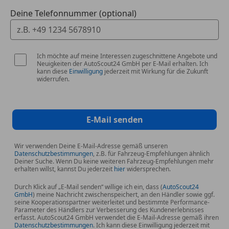
Anhängerstabilisierung
Deine Telefonnummer (optional)
840 Wärmedämmend dunkel getöntes Glas
587 Umfeldbeleuchtung mit Projektion des
Markenlogos
Ich möchte auf meine Interessen zugeschnittene Angebote und
Neuigkeiten der AutoScout24 GmbH per E-Mail erhalten. Ich
E-MOBILITY
kann diese
Einwilligung
jederzeit mit Wirkung für die Zukunft
583 Wärmepumpe
widerrufen.
SONSTIGE AUSSTATTUNGEN
998 Steuercode Umstellung WLTP mit RDE
E-Mail senden
63B Fahrzeugsteckdose
807 Technische Änderungen
Wir verwenden Deine E-Mail-Adresse gemäß unseren
B51 TIREFIT
Datenschutzbestimmungen
, z.B. für Fahrzeug-Empfehlungen ähnlich
Deiner Suche. Wenn Du keine weiteren Fahrzeug-Empfehlungen mehr
968 COC-Papier EU6 - ohne
erhalten willst, kannst Du jederzeit
hier
widersprechen.
Zulassungsbescheinigung Teil II
Durch Klick auf „E-Mail senden“ willige ich ein, dass (
AutoScout24
GmbH
) meine Nachricht zwischenspeichert, an den Händler sowie ggf.
Weitere Merkmale
seine Kooperationspartner weiterleitet und bestimmte Performance-
Parameter des Händlers zur Verbesserung des Kundenerlebnisses
9B2 Ladekabel bis 11 kW für Wallbox und
erfasst. AutoScout24 GmbH verwendet die E-Mail-Adresse gemäß ihren
Datenschutzbestimmungen
. Ich kann diese Einwilligung jederzeit mit
öffentliche Ladestation - 5m - glatt