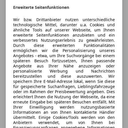
Versicherungsschutz an Ihre Bedürfnisse
72B USB-Paket Plus
Erweiterte Seitenfunktionen
Sicherheit
anpassen
P49 Spiegel-Paket
P55 Night-Paket
Freischaden-Gutschein ab Stufe 0
ABS
Wir bzw. Drittanbieter nutzen unterschiedliche
technologische Mittel, darunter u.a. Cookies und
ESP
Auto einfach online versichern & Rabatt holen
ähnliche Tools auf unserer Webseite, um Ihnen
ASSISTENZSYSTEME
Fahrerairbag
erweiterte Seitenfunktionen anzubieten und ein
351 Mercedes-Benz Notrufsystem
Fernlichtassistent
verbessertes Nutzungserlebnis zu gewährleisten.
628 Adaptiver Fernlicht-Assistent Plus
Durch diese erweiterten Funktionalitäten
Isofix
Jetzt berechnen
ermöglichen wir die Personalisierung unseres
Kopfairbag
Angebotes - etwa, um Ihre Suchvorgänge bei einem
AUDIO & KOMMUNIKATION
Kurvenlicht
späteren Besuch fortzusetzen, Ihnen passende
889 KEYLESS-GO
Angebote aus Ihrer Nähe anzuzeigen oder
LED-Scheinwerfer
personalisierte Werbung und Nachrichten
Verkäufer
537 Digitales Radio
Händler
LED-Tagfahrlicht
bereitzustellen und diese auszuwerten. Wir
Müdigkeitswarnsystem
speichern Ihre E-Mail-Adresse lokal, wenn Sie diese
INTERIEUR
für gespeicherte Suchanfragen, Lieblingsfahrzeuge
Günter Braher GmbH
Notbremsassistent
oder im Rahmen der Preisbewertung angeben. Dies
873 Sitzheizung für Fahrer und Beifahrer
Notrufsystem
5
Sterne
erleichtert Ihnen die Nutzung der Webseite, da eine
Sternebewertung 5 von 5
Y05 MANUFAKTUR Sicherheitsgurte rot
Reifendruckkontrollsystem
(100% Weiterempfehlungen)
erneute Eingabe bei späteren Besuchen entfällt. Mit
400 Armlehne im Fond
Ihrer Einwilligung werden nutzungsbasierte
Seitenairbag
Anbieter auf AutoScout24 seit 2007
Informationen an von Ihnen kontaktierte Händler
51U Innenhimmel Stoff schwarz
Servolenkung
übermittelt. Einige Cookies/Tools werden von den
Empfang Zentrale
L Linkslenkung
Spurhalteassistent
Anbietern verwendet, um von Ihnen bei
891 Ambientebeleuchtung
Finanzierungsanfragen angegebene Informationen