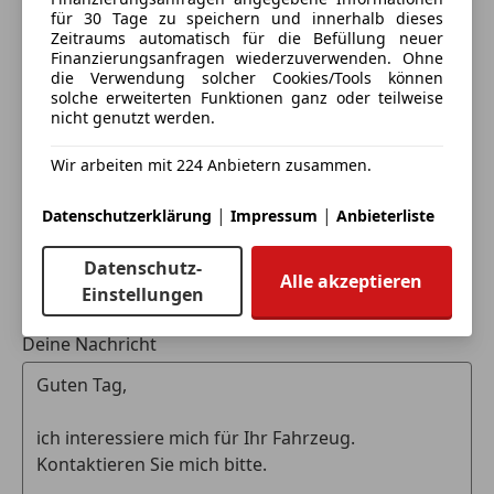
Tagfahrlicht
Geschlossen
für 30 Tage zu speichern und innerhalb dieses
U22 4-Wege-Lordosenstütze
Traktionskontrolle
Öffnet um 8:00 Fr.
Zeitraums automatisch für die Befüllung neuer
897 Kabelloses Ladesystem für mobile Endgeräte
Voll-LED Scheinwerfer
Daimlerstr. 1
,
Finanzierungsanfragen wiederzuverwenden. Ohne
vorn
die Verwendung solcher Cookies/Tools können
4310 Mauthausen, AT
Wegfahrsperre
solche erweiterten Funktionen ganz oder teilweise
U26 AMG Fussmatten
Zentralverriegelung
nicht genutzt werden.
416 Panoramadach
Kontakt
Extras
U35 Steckdose im Kofferraum
Wir arbeiten mit 224 Anbietern zusammen.
Christian Kirchhofer
443 Lenkradheizung
Alufelgen
325 Mittenairbag
Ambientebeleuchtung
|
|
Datenschutzerklärung
Impressum
Anbieterliste
Alle Fahrzeuge des Anbieters
567 Fondsitze längs verstellbar
Anhängerkupplung
8U8 i-Size Kindersitzbefestigung
Innenspiegel automatisch abblendend
Datenschutz-
Alle akzeptieren
294 Kneebag
Pannenkit
Einstellungen
Anbieter kontaktieren
458 Fahrerdisplay
Sommerreifen
581 Klimatisierungsautomatik THERMOTRONIC
Deine Nachricht
Sportpaket
7U4 Sportsitze
Sportsitze
868 Zentraldisplay
Touchscreen
L5C Multifunktions-Sportlenkrad in Leder Nappa
Wärmepumpe
Winterpaket
LICHT & SICHT