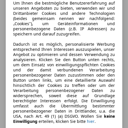
Um Ihnen die bestmögliche Benutzererfahrung auf
unseren Angeboten zu bieten, verwenden wir und
Drittanbieter Cookies und andere Technologien
(beides gemeinsam nennen wir nachfolgend:
„Cookies"), um Geräteinformationen und
personenbezogene Daten (z.B. IP Adressen) zu
speichern und darauf zuzugreifen.
Dadurch ist es möglich, personalisierte Werbung
entsprechend Ihren Interessen auszuspielen, unser
Angebot zu optimieren und dessen Verwendung zu
analysieren. Klicken Sie den Button unten rechts,
um dem Einsatz von einwilligungspflichten Cookies
und der damit verbundenen Verarbeitung
personenbezogener Daten zuzustimmen oder den
Button unten links, um eine detaillierte Auswahl
hinsichtlich der Cookies zu treffen oder um der
Energieverbrauch
Verarbeitung personenbezogener Daten zu
widersprechen, soweit diese auf Grundlage
Anderer Energieträger
Strom
berechtigter Interessen erfolgt. Die Einwilligung
umfasst auch die Übermittlung bestimmter
CO₂-Emissionen
0 g/km (komb.)
personenbezogener Daten in Drittländer, u.a. die
USA, nach Art. 49 (1) (a) DSGVO. Wollen Sie
keine
Elektrische Reichweite
571 km
Einwilligung
erteilen, klicken Sie bitte
hier
.