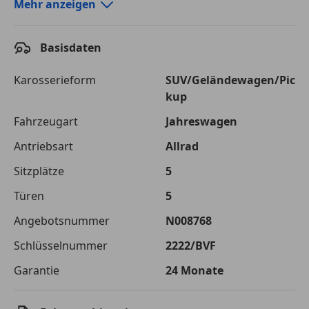
Autokredit-Rechner von durchblicker.at
Mehr anzeigen
Einfach Rate berechnen und günstige Konditionen
finden!
Basisdaten
Autokredit vergleichen
Karosserieform
SUV/Geländewagen/Pic
kup
Laufzeit
120 Monate
Fahrzeugart
Jahreswagen
Kreditbetrag
€ 66 000,-
Antriebsart
Allrad
Zu zahlender
€ 92 982,-
Sitzplätze
5
Gesamtbetrag
Türen
5
Einberechnete Gebühren
€ 0,-
Angebotsnummer
N008768
Effektivzinsatz
7,50 %
Schlüsselnummer
2222/BVF
Sollzinssatz
7,25 %
Garantie
24 Monate
Monatliche Rate
€ 774,85