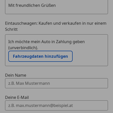
642 MULTIBEAM LED
B63 Sportlicher Motorsound
RÄDER
Eintauschwagen: Kaufen und verkaufen in nur einem
475 Reifendruckkontrolle
Schritt
R01 Sommerreifen
Ich möchte mein Auto in Zahlung geben
TECHNIK & SICHERHEIT
(unverbindlich).
871 HANDS-FREE ACCESS
U10 Automatische Beifahrerairbag-Abschaltung
Fahrzeugdaten hinzufügen
B53 Akustischer Umfeldschutz
U60 Fussgängerschutz
Dein Name
EXTERIEUR
U95 AMG Abrisskante
890 EASY-PACK Heckklappe
Deine E-Mail
260 Wegfall Typkennzeichen auf
Gepäckraumklappe
550 Anhängevorrichtung mit ESP