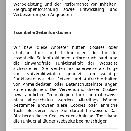
Fahrzeugbeschreibung
Panoramadach
Werbeleistung und der Performance von Inhalten,
Zielgruppenforschung sowie Entwicklung und
Regensensor
Ihre Ansprechpartner für dieses KFZ:
Verbesserung von Angeboten
Schiebedach
Schlüssellose Zentralverriegelung
Günter Braher, Tel: 06643403414
Sitzheizung
Essentielle Seitenfunktionen
Start/Stop-Automatik
Christian Kirchhofer, Tel: 07238/4293-23
teilb. Rücksitzbank
Wir bzw. diese Anbieter nutzen Cookies oder
ähnliche Tools und Technologien, die für die
Unterhaltung/Media
Marcel Hirnschrott, Tel: +43 7238 / 4293-27
essentielle Seitenfunktionen erforderlich sind und
die einwandfreie Funktionalität der Webseite
Bluetooth
sicherstellen. Sie werden normalerweise als Folge
Bordcomputer
von Nutzeraktivitäten genutzt, um wichtige
Funktionen wie das Setzen und Aufrechterhalten
DAB-Radio
von Anmeldedaten oder Datenschutzeinstellungen
Mehr anzeigen
Freisprecheinrichtung
zu ermöglichen. Die Verwendung dieser Cookies
HIGHLIGHTS & PAKETE
Induktionsladen für Smartphones
bzw. ähnlicher Technologien kann normalerweise
772 AMG Styling
nicht abgeschaltet werden. Allerdings können
MP3
Versicherung
bestimmte Browser diese Cookies oder ähnliche
PAV Winter-Paket
Musikstreaming integriert
Tools blockieren oder Sie darauf hinweisen. Das
275 Memory-Paket
Radio
Blockieren dieser Cookies oder ähnlicher Tools kann
Kfz-Versicherung
950 AMG Line
die Funktionalität der Webseite beeinträchtigen.
Soundsystem
956 AMG Line Plus
USB