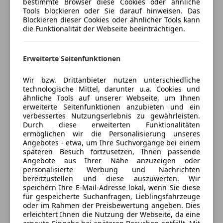
bestimmte Browser diese Cookies oder ähnliche
uns.
Tools blockieren oder Sie darauf hinweisen. Das
Blockieren dieser Cookies oder ähnlicher Tools kann
Kröpfl GmbH
die Funktionalität der Webseite beeinträchtigen.
4
Sterne
Sternebewertung 4 von 5
(82% Weiterempfehlungen)
Anbieter auf AutoScout24 seit 2006
Erweiterte Seitenfunktionen
Werkstatt
Wir bzw. Drittanbieter nutzen unterschiedliche
technologische Mittel, darunter u.a. Cookies und
Geschlossen
ähnliche Tools auf unserer Webseite, um Ihnen
Öffnet um 8:00 Mo.
erweiterte Seitenfunktionen anzubieten und ein
verbessertes Nutzungserlebnis zu gewährleisten.
Raimund-Obendraufstraße 18
,
Durch diese erweiterten Funktionalitäten
8230 Hartberg, AT
ermöglichen wir die Personalisierung unseres
Angebotes - etwa, um Ihre Suchvorgänge bei einem
Kontakt
späteren Besuch fortzusetzen, Ihnen passende
Angebote aus Ihrer Nähe anzuzeigen oder
Kröpfl GmbH
personalisierte Werbung und Nachrichten
bereitzustellen und diese auszuwerten. Wir
speichern Ihre E-Mail-Adresse lokal, wenn Sie diese
Alle Fahrzeuge des Anbieters
für gespeicherte Suchanfragen, Lieblingsfahrzeuge
oder im Rahmen der Preisbewertung angeben. Dies
erleichtert Ihnen die Nutzung der Webseite, da eine