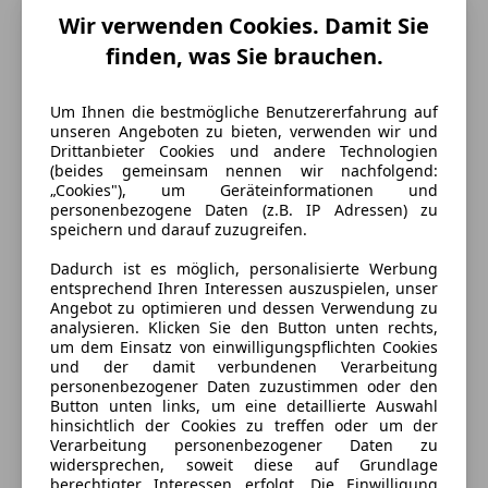
Wir verwenden Cookies. Damit Sie
finden, was Sie brauchen.
Um Ihnen die bestmögliche Benutzererfahrung auf
unseren Angeboten zu bieten, verwenden wir und
Energieverbrauch
Drittanbieter Cookies und andere Technologien
(beides gemeinsam nennen wir nachfolgend:
„Cookies"), um Geräteinformationen und
Kraftstoff
Benzin
personenbezogene Daten (z.B. IP Adressen) zu
speichern und darauf zuzugreifen.
Ausstattung
Dadurch ist es möglich, personalisierte Werbung
entsprechend Ihren Interessen auszuspielen, unser
Angebot zu optimieren und dessen Verwendung zu
Extras
Mehr anzeigen
analysieren. Klicken Sie den Button unten rechts,
um dem Einsatz von einwilligungspflichten Cookies
Stahlfelgen
und der damit verbundenen Verarbeitung
personenbezogener Daten zuzustimmen oder den
Farbe und Innenausstattung
Button unten links, um eine detaillierte Auswahl
hinsichtlich der Cookies zu treffen oder um der
Außenfarbe
Silber
Verarbeitung personenbezogener Daten zu
widersprechen, soweit diese auf Grundlage
Farbe laut Hersteller
Silber
berechtigter Interessen erfolgt. Die Einwilligung