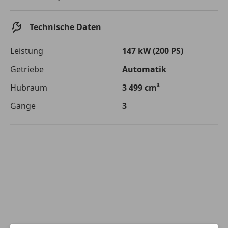
Die tatsächlichen Konditionen sind abhängig von Ihrer Bonität sowie
von der von Ihnen gewählten Bank. Rückzahlungszeitraum 1-10
Jahre. Zinsspanne Sollzinssatz: 2,90% - 14,90%.
Technische Daten
Jetzt berechnen
Leistung
147 kW (200 PS)
Getriebe
Automatik
Hubraum
3 499 cm³
Gänge
3