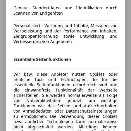
leichte Keilform deutete auf eine verbesserte
Aerodynamik hin. Verantwortlicher Designer dieser
Genaue Standortdaten und Identifikation durch
Mehr anzeigen
Scannen von Endgeräten
Serie war erneut Friedrich Geiger
der bereits für die zeitlosen Schöpfungen des 300
Personalisierte Werbung und Inhalte, Messung von
Versicherung
SL (einschließlich Roadster) und des Mercedes-
Werbeleistung und der Performance von Inhalten,
Benz 500 K verantwortlich zeichnete.[1] Das
Zielgruppenforschung sowie Entwicklung und
Kfz-Versicherung
Verbesserung von Angeboten
Erscheinungsbild des R 107 war stilprägend für das
Mercedes-Benz-Design in den 70er Jahren. Viele
Versicherungsschutz an Ihre Bedürfnisse
Details finden sich auch in der 1972 vorgestellten S-
Essentielle Seitenfunktionen
anpassen
Klasse
dem Mercedes-Benz W 116.
Freischaden-Gutschein ab Stufe 0
Wir bzw. diese Anbieter nutzen Cookies oder
ähnliche Tools und Technologien, die für die
Auto einfach online versichern & Rabatt holen
essentielle Seitenfunktionen erforderlich sind und
die einwandfreie Funktionalität der Webseite
Zwischenverkauf und Irrtümer vorbehalten.
sicherstellen. Sie werden normalerweise als Folge
Die Fahrzeugbeschreibung dient lediglich der
von Nutzeraktivitäten genutzt, um wichtige
Jetzt berechnen
Funktionen wie das Setzen und Aufrechterhalten
allgemeinen Identifizierung des Fahrzeuges und stellt
von Anmeldedaten oder Datenschutzeinstellungen
keine Gewährleistung im kaufrechtlichen Sinne dar.
zu ermöglichen. Die Verwendung dieser Cookies
Den genauen Ausstattungsumfang erhalten Sie von
bzw. ähnlicher Technologien kann normalerweise
nicht abgeschaltet werden. Allerdings können
unserem Verkaufspersonal. Bitte kontaktieren Sie
Verkäufer
Händler