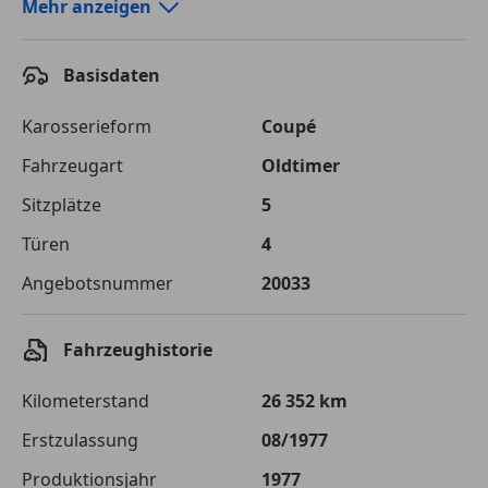
Autokredit-Rechner von durchblicker.at
Mehr anzeigen
Einfach Rate berechnen und günstige Konditionen
finden!
Basisdaten
Autokredit vergleichen
Karosserieform
Coupé
Laufzeit
120 Monate
Fahrzeugart
Oldtimer
Sitzplätze
5
Kreditbetrag
€ 54 500,-
Türen
4
Zu zahlender
€ 76 781,-
Gesamtbetrag
Angebotsnummer
20033
Einberechnete Gebühren
€ 0,-
Fahrzeughistorie
Effektivzinsatz
7,50 %
Kilometerstand
26 352 km
Sollzinssatz
7,25 %
Erstzulassung
08/1977
Monatliche Rate
€ 639,84
Produktionsjahr
1977