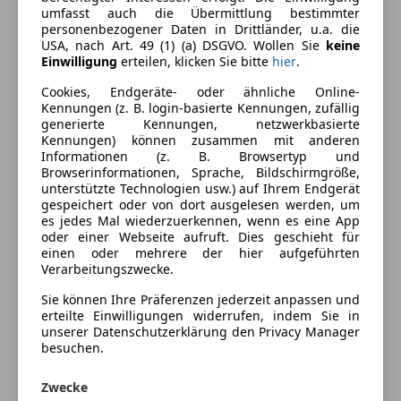
umfasst auch die Übermittlung bestimmter
Lackierung
Metallic
personenbezogener Daten in Drittländer, u.a. die
USA, nach Art. 49 (1) (a) DSGVO. Wollen Sie
keine
Farbe der
Blau
Einwilligung
erteilen, klicken Sie bitte
hier
.
Innenausstattung
Cookies, Endgeräte- oder ähnliche Online-
Kennungen (z. B. login-basierte Kennungen, zufällig
Innenausstattung
Teilleder
generierte Kennungen, netzwerkbasierte
Kennungen) können zusammen mit anderen
Informationen (z. B. Browsertyp und
Fahrzeugbeschreibung
Browserinformationen, Sprache, Bildschirmgröße,
unterstützte Technologien usw.) auf Ihrem Endgerät
gespeichert oder von dort ausgelesen werden, um
es jedes Mal wiederzuerkennen, wenn es eine App
Weitere Merkmale
oder einer Webseite aufruft. Dies geschieht für
011850
einen oder mehrere der hier aufgeführten
Verarbeitungszwecke.
Die SL-Baureihe 107
die 1971 als Nachfolger der sogenannten „Pagode“
Sie können Ihre Präferenzen jederzeit anpassen und
(Mercedes-Benz W 113) auf den Markt kam
erteilte Einwilligungen widerrufen, indem Sie in
unserer Datenschutzerklärung den Privacy Manager
begründete mit den Breitband-H4-Scheinwerfern
besuchen.
und den großen geriffelten Rückleuchten eine
neue Gestaltungslinie bei Mercedes-Benz. Eine
Zwecke