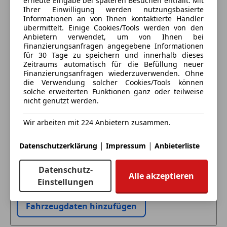
erneute Eingabe bei späteren Besuchen entfällt. Mit
Anbieter kontaktieren
Ihrer Einwilligung werden nutzungsbasierte
Informationen an von Ihnen kontaktierte Händler
Deine Nachricht
übermittelt. Einige Cookies/Tools werden von den
Anbietern verwendet, um von Ihnen bei
Finanzierungsanfragen angegebene Informationen
für 30 Tage zu speichern und innerhalb dieses
Zeitraums automatisch für die Befüllung neuer
Finanzierungsanfragen wiederzuverwenden. Ohne
die Verwendung solcher Cookies/Tools können
solche erweiterten Funktionen ganz oder teilweise
nicht genutzt werden.
Wir arbeiten mit 224 Anbietern zusammen.
Eintauschwagen: Kaufen und verkaufen in nur einem
|
|
Datenschutzerklärung
Impressum
Anbieterliste
Schritt
Datenschutz-
Alle akzeptieren
Ich möchte mein Auto in Zahlung geben
Einstellungen
(unverbindlich).
Fahrzeugdaten hinzufügen