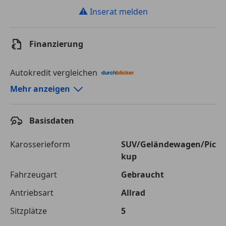
⚠
Inserat melden
Finanzierung
Autokredit vergleichen
Autokredit-Rechner von durchblicker.at
Mehr anzeigen
Einfach Rate berechnen und günstige Konditionen
finden!
Basisdaten
Autokredit vergleichen
Karosserieform
SUV/Geländewagen/Pic
kup
Laufzeit
120 Monate
Fahrzeugart
Gebraucht
Kreditbetrag
€ 74 900,-
Antriebsart
Allrad
Zu zahlender
€ 105 520,-
Sitzplätze
5
Gesamtbetrag