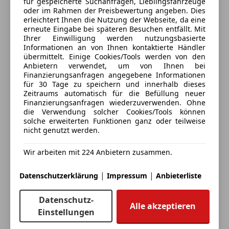
für gespeicherte Suchanfragen, Lieblingsfahrzeuge
Abstandstempomat
Erweitertes automatisches Wiederanfahren im Stau
oder im Rahmen der Preisbewertung angeben. Dies
erleichtert Ihnen die Nutzung der Webseite, da eine
Abstandswarner
EXCLUSIVE Interieur
erneute Eingabe bei späteren Besuchen entfällt. Mit
Airbag hinten
Fahrassistenz-Paket
Ihrer Einwilligung werden nutzungsbasierte
Alarmanlage
Fahrersitz elektrisch einstellbar mit Memory-Funktion
Informationen an von Ihnen kontaktierte Händler
übermittelt. Einige Cookies/Tools werden von den
Beifahrerairbag
Fondgurt-Statusanzeige im Instrumenten-Display
Anbietern verwendet, um von Ihnen bei
Blendfreies Fernlicht
Getriebe Hybrid
Finanzierungsanfragen angegebene Informationen
ESP
GPS-Antenne
für 30 Tage zu speichern und innerhalb dieses
3 ähnliche Fahrzeuge gefunden
Zeitraums automatisch für die Befüllung neuer
Fahrerairbag
GUARD 360° Fahrzeugschutz Plus mit Digitalen Extras
Ich erlaube den Händlern dieser
Finanzierungsanfragen wiederzuverwenden. Ohne
Fernlichtassistent
Hands-Free Access
Fahrzeuge mich zu kontaktieren.
die Verwendung solcher Cookies/Tools können
Geschwindigkeits-begrenzungsanlage
Head-Up Display
solche erweiterten Funktionen ganz oder teilweise
nicht genutzt werden.
Kopfairbag
i-Size Kindersitzbefestigung
Dein Name
LED-Scheinwerfer
Innen- und Außenspiegel fahrerseitig automatisch
Wir arbeiten mit 224 Anbietern zusammen.
LED-Tagfahrlicht
abblendend
Müdigkeitswarnsystem
Innenhimmel Stoff kristallgrau
|
|
Datenschutzerklärung
Impressum
Anbieterliste
Nebelscheinwerfer
Instrumententafel und Bordkanten der Türen in
Deine E-Mail
Notbremsassistent
Ledernachbildung ARTICO
Datenschutz-
Notrufsystem
Alle akzeptieren
Keyless-Go
Einstellungen
Reifendruckkontrollsystem
Keyless-Go Komfort Paket
Deine Telefonnummer (optional)