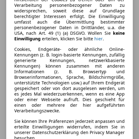
Verarbeitung personenbezogener Daten zu
Ausstattung
widersprechen, soweit diese auf Grundlage
berechtigter Interessen erfolgt. Die Einwilligung
umfasst auch die Übermittlung bestimmter
Komfort
Mehr anzeigen
personenbezogener Daten in Drittländer, u.a. die
USA, nach Art. 49 (1) (a) DSGVO. Wollen Sie
keine
360° Kamera
Einwilligung
erteilen, klicken Sie bitte
hier
.
Armlehne
Farbe und Innenausstattung
Beheizbare Frontscheibe
Cookies, Endgeräte- oder ähnliche Online-
Kennungen (z. B. login-basierte Kennungen, zufällig
Beheizbares Lenkrad
Außenfarbe
Schwarz
generierte Kennungen, netzwerkbasierte
Berganfahrassistent
Kennungen) können zusammen mit anderen
Lackierung
Metallic
Einparkhilfe
Informationen (z. B. Browsertyp und
Browserinformationen, Sprache, Bildschirmgröße,
Einparkhilfe Rückfahrkamera
Farbe der
Sonstige
unterstützte Technologien usw.) auf Ihrem Endgerät
Einparkhilfe Sensoren hinten
Innenausstattung
gespeichert oder von dort ausgelesen werden, um
Einparkhilfe Sensoren vorne
es jedes Mal wiederzuerkennen, wenn es eine App
Innenausstattung
Vollleder
oder einer Webseite aufruft. Dies geschieht für
Elektrische Fensterheber
einen oder mehrere der hier aufgeführten
Elektrische Heckklappe
Verarbeitungszwecke.
Elektrische Seitenspiegel
Fahrzeugbeschreibung
Sie können Ihre Präferenzen jederzeit anpassen und
Elektrische Sitze
erteilte Einwilligungen widerrufen, indem Sie in
Getönte Scheiben
Mercedes-Benz GLE 350 de 4M Coupé AMG
unserer Datenschutzerklärung den Privacy Manager
besuchen.