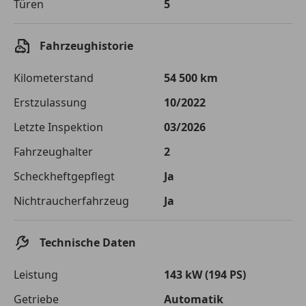
Türen
5
Einberechnete Gebühren
€ 0,-
Effektivzinsatz
7,50 %
Fahrzeughistorie
Sollzinssatz
7,25 %
Kilometerstand
54 500 km
Monatliche Rate
€ 879,33
Erstzulassung
10/2022
Die tatsächlichen Konditionen sind abhängig von Ihrer Bonität sowie
Letzte Inspektion
03/2026
von der von Ihnen gewählten Bank. Rückzahlungszeitraum 1-10
Jahre. Zinsspanne Sollzinssatz: 2,90% - 14,90%.
Fahrzeughalter
2
Jetzt berechnen
Scheckheftgepflegt
Ja
Nichtraucherfahrzeug
Ja
Technische Daten
Leistung
143 kW (194 PS)
Getriebe
Automatik