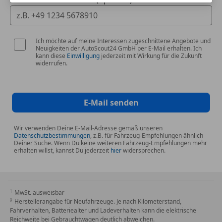
Seitenairbag
Klimatisierungsautomatik THERMATIC
Servolenkung
Spurhalteassistent
Ausstattungen: Kältemittel 1234yf
Tagfahrlicht
Ladedose
Ich möchte auf meine Interessen zugeschnittene Angebote und
Totwinkel-Assistent
Ladegutbefestigung
Neuigkeiten der AutoScout24 GmbH per E-Mail erhalten. Ich
kann diese
Einwilligung
jederzeit mit Wirkung für die Zukunft
Traktionskontrolle
Ladekabel bis 1,8 kW für Haushaltssteckdose, 5m,
widerrufen.
Verkehrszeichenerkennung
glatt
Voll-LED Scheinwerfer
Ladekabel für Wallbox und öffentliche Ladestation,
Wegfahrsperre
5m, glatt
E-Mail senden
Zentralverriegelung mit Funkfernbedienung
Lenkradheizung
Linkslenkung
Extras
Wir verwenden Deine E-Mail-Adresse gemäß unseren
MBUX Interieur-Assistent
Datenschutzbestimmungen
, z.B. für Fahrzeug-Empfehlungen ähnlich
Alufelgen (20")
Deiner Suche. Wenn Du keine weiteren Fahrzeug-Empfehlungen mehr
MBUX Multimediasystem
erhalten willst, kannst Du jederzeit
hier
widersprechen.
Ambientebeleuchtung
Memory-Paket
Elektronische Parkbremse
Mercedes-Benz Notrufsystem
Innenspiegel automatisch abblendend
Minderpreiscode für Entfall Kabelloses Ladesystem
Katalysator
für mobile Endgeräte (Code
MwSt. ausweisbar
Markise
Herstellerangabe für Neufahrzeuge. Je nach Kilometerstand,
Multibeam LED
Fahrverhalten, Batteriealter und Ladeverhalten kann die elektrische
Pannenkit
Multifunktions-Sportlenkrad in Leder Nappa
Reichweite bei Gebrauchtwagen deutlich abweichen.