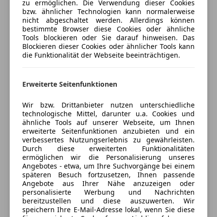
zu ermöglichen. Die Verwendung dieser Cookies
Deaktivierung Schließrückmeldung über Fanfare
Unterhaltung/Media
bzw. ähnlicher Technologien kann normalerweise
Auto einfach online versichern & Rabatt holen
Diesel-Abgasreinigungsanlage BlueTEC inklusive
nicht abgeschaltet werden. Allerdings können
Android Auto
AdBlue® Behälter
bestimmte Browser diese Cookies oder ähnliche
Tools blockieren oder Sie darauf hinweisen. Das
Apple CarPlay
Dieselpartikelfilter
Jetzt berechnen
Blockieren dieser Cookies oder ähnlicher Tools kann
Bluetooth
Digitales Extra: 7 Jahre kostenfreie Karten-Updates
die Funktionalität der Webseite beeinträchtigen.
Bordcomputer
Digitales Extra: Erweiterte Funktionen MBUX
DAB-Radio
Digitales Extra: Festplatten-Navigation
Erweiterte Seitenfunktionen
Freisprecheinrichtung
Digitales Extra: MBUX Live Traffic Information
Verkäufer
Privat
Induktionsladen für Smartphones
Digitales Extra: Remote und Charging Services Plus
Wir bzw. Drittanbieter nutzen unterschiedliche
MP3
1120 Wien, AT
Digitales Extra: Smartphone Integration
technologische Mittel, darunter u.a. Cookies und
Musikstreaming integriert
Digitales Extra: Verkehrszeichen-Assistent
ähnliche Tools auf unserer Webseite, um Ihnen
Kontakt
erweiterte Seitenfunktionen anzubieten und ein
Radio
Digitales Extra: Vorrüstung für Navigationsdienste
verbessertes Nutzungserlebnis zu gewährleisten.
Soundsystem
Digitales Extra: Vorrüstung für Remote- und
Durch diese erweiterten Funktionalitäten
USB
Navigationsdienste
ermöglichen wir die Personalisierung unseres
Angebotes - etwa, um Ihre Suchvorgänge bei einem
Volldigitales Kombiinstrument
Digitales Radio
Anbieter kontaktieren
späteren Besuch fortzusetzen, Ihnen passende
W-Lan / Wifi Hotspot
Doppelte Sonnenblenden
Angebote aus Ihrer Nähe anzuzeigen oder
Easy-Pack Heckklappe
personalisierte Werbung und Nachrichten
Deine Nachricht
Sicherheit
bereitzustellen und diese auszuwerten. Wir
Einbruch- und Diebstahlwarnanlage mit Vorrüstung
speichern Ihre E-Mail-Adresse lokal, wenn Sie diese
ABS
für Kollisionserkennung