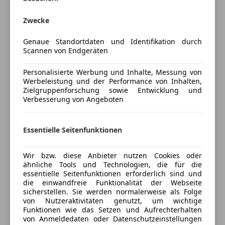
Head-up display
Top Zustand Vollausstattung
Klimaautomatik
Amg Premiumline
Zwecke
Lederausstattung
Leasingfähig
Lederlenkrad
Noch 20 Monate Mercedes Junge Sterne Garantie!
Genaue Standortdaten und Identifikation durch
Lichtsensor
Scannen von Endgeräten
Lordosenstütze
Ausstattungen:
Massagesitze
Personalisierte Werbung und Inhalte, Messung von
Um Ambientebeleuchtung
Werbeleistung und der Performance von Inhalten,
Multifunktionslenkrad
AMG Abrisskante
Zielgruppenforschung sowie Entwicklung und
Navigationssystem
AMG Line Exterieur
Verbesserung von Angeboten
Panoramadach
AMG Styling
Mehr anzeigen
Regensensor
Android Auto
Essentielle Seitenfunktionen
Schiebedach
Apple CarPlay
Versicherung
Schlüssellose Zentralverriegelung
Ausstiegswarnfunktion
Wir bzw. diese Anbieter nutzen Cookies oder
Sitzbelüftung
Automatische Beifahrerairbag-Abschaltung
ähnliche Tools und Technologien, die für die
Kfz-Versicherung
Sitzheizung
Außenspiegel elektrisch anklappbar
essentielle Seitenfunktionen erforderlich sind und
Standheizung
Bremsanlage mit größeren Bremsscheiben an der
die einwandfreie Funktionalität der Webseite
sicherstellen. Sie werden normalerweise als Folge
Start/Stop-Automatik
Versicherungsschutz an Ihre Bedürfnisse
Vorderachse
von Nutzeraktivitäten genutzt, um wichtige
teilb. Rücksitzbank
anpassen
Burmester® Surround-Soundsystem
Funktionen wie das Setzen und Aufrechterhalten
Tempomat
Chrom-Paket Interieur
von Anmeldedaten oder Datenschutzeinstellungen
Freischaden-Gutschein ab Stufe 0