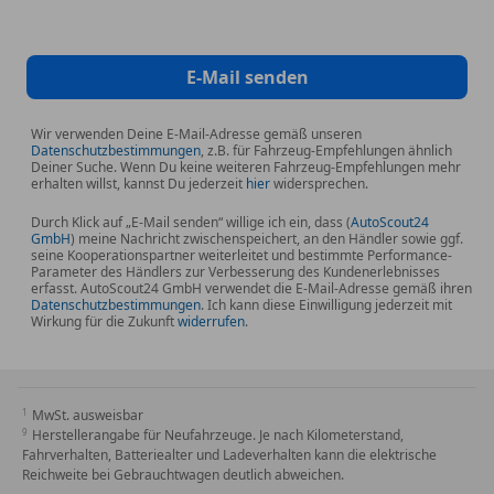
*Fahrassistenz-System: Agility Select / Dynamic Select
(Fahrmodusschalter)
E-Mail senden
*Fahrassistenz-System: aktiver Bremsassistent
Wir verwenden Deine E-Mail-Adresse gemäß unseren
*Fahrassistenz-System: aktiver Spurhalteassistent
Datenschutzbestimmungen
, z.B. für Fahrzeug-Empfehlungen ähnlich
Deiner Suche. Wenn Du keine weiteren Fahrzeug-Empfehlungen mehr
erhalten willst, kannst Du jederzeit
hier
widersprechen.
*Fensterheber elektrisch vorn + hinten
Durch Klick auf „E-Mail senden“ willige ich ein, dass (
AutoScout24
GmbH
) meine Nachricht zwischenspeichert, an den Händler sowie ggf.
*Fußmatten Velours
seine Kooperationspartner weiterleitet und bestimmte Performance-
Parameter des Händlers zur Verbesserung des Kundenerlebnisses
erfasst. AutoScout24 GmbH verwendet die E-Mail-Adresse gemäß ihren
*Gepäck-/Laderaumabdeckung inkl. Sicherheitsnetz
Datenschutzbestimmungen
. Ich kann diese Einwilligung jederzeit mit
Wirkung für die Zukunft
widerrufen
.
*Getriebe Automatik - (9-Stufen)
*Getränkehalter vorn (doppelt)
MwSt. ausweisbar
Herstellerangabe für Neufahrzeuge. Je nach Kilometerstand,
Fahrverhalten, Batteriealter und Ladeverhalten kann die elektrische
*Heckklappe mit automatischem Öffnungs- und
Reichweite bei Gebrauchtwagen deutlich abweichen.
Schließsystem