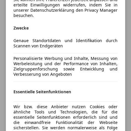
erreichbar.
erteilte Einwilligungen widerrufen, indem Sie in
Start/Stop-Automatik
unserer Datenschutzerklärung den Privacy Manager
Tempomat
besuchen.
Angaben ohne Gewähr, Irrtum und Zwischenverkauf
Unterhaltung/Media
Zwecke
vorbehalten.
Mehr anzeigen
Android Auto
Ausstattungslisten werden teilweise von Eurotax
Genaue Standortdaten und Identifikation durch
Apple CarPlay
mittels FIN-Abfrage übernommen. Da es gelegentlich
Scannen von Endgeräten
Preisbewertung
Bluetooth
zu Abweichungen kommen kann, übernehmen
Bordcomputer
Eurotax und auch wir keine Haftung für die
Personalisierte Werbung und Inhalte, Messung von
Mehr anzeigen
DAB-Radio
Richtigkeit und Vollständigkeit. Bitte die Ausstattung
Werbeleistung und der Performance von Inhalten,
Zielgruppenforschung sowie Entwicklung und
Freisprecheinrichtung
bei der Besichtigung bzw. Probefahrt selbst prüfen.
Verbesserung von Angeboten
Radio
Versicherung
Soundsystem
ZUM FAHRZEUG:
Essentielle Seitenfunktionen
Sicherheit
Kfz-Versicherung
-Erstbesitz
ABS
-Servicegepflegt
Wir bzw. diese Anbieter nutzen Cookies oder
Versicherungsschutz an Ihre Bedürfnisse
Abstandstempomat
ähnliche Tools und Technologien, die für die
-Frisches Pickerl Gutachten bis: 08/2027
anpassen
essentielle Seitenfunktionen erforderlich sind und
Abstandswarner
die einwandfreie Funktionalität der Webseite
ESP
Freischaden-Gutschein ab Stufe 0
sicherstellen. Sie werden normalerweise als Folge