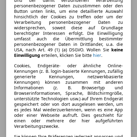
und der damit verbundenen Verarbeitung
Armlehne
Farbe und Innenausstattung
personenbezogener Daten zuzustimmen oder den
Button unten links, um eine detaillierte Auswahl
Berganfahrassistent
hinsichtlich der Cookies zu treffen oder um der
Einparkhilfe
Außenfarbe
Schwarz
Verarbeitung personenbezogener Daten zu
Einparkhilfe Rückfahrkamera
widersprechen, soweit diese auf Grundlage
Farbe laut Hersteller
OBSIDIANSCHWARZ -
berechtigter Interessen erfolgt. Die Einwilligung
Einparkhilfe Sensoren hinten
METALLICLACK
umfasst auch die Übermittlung bestimmter
Einparkhilfe Sensoren vorne
personenbezogener Daten in Drittländer, u.a. die
Elektrische Fensterheber
Lackierung
Metallic
USA, nach Art. 49 (1) (a) DSGVO. Wollen Sie
keine
Einwilligung
erteilen, klicken Sie bitte
hier
.
Elektrische Heckklappe
Innenausstattung
Vollleder
Elektrische Seitenspiegel
Cookies, Endgeräte- oder ähnliche Online-
Getönte Scheiben
Kennungen (z. B. login-basierte Kennungen, zufällig
generierte Kennungen, netzwerkbasierte
Klimaanlage
Fahrzeugbeschreibung
Kennungen) können zusammen mit anderen
Lederausstattung
Informationen (z. B. Browsertyp und
Lederlenkrad
Browserinformationen, Sprache, Bildschirmgröße,
FINANZIERUNG UND EINTAUSCH MÖGLICH.
unterstützte Technologien usw.) auf Ihrem Endgerät
Lichtsensor
gespeichert oder von dort ausgelesen werden, um
Multifunktionslenkrad
es jedes Mal wiederzuerkennen, wenn es eine App
Navigationssystem
oder einer Webseite aufruft. Dies geschieht für
Besichtigungen sind gerne nach Terminvereinbarung
einen oder mehrere der hier aufgeführten
Regensensor
jederzeit möglich.
Verarbeitungszwecke.
Schlüssellose Zentralverriegelung
Wir sind auch an Sonntagen und Feiertagen für Sie
Sitzheizung
Sie können Ihre Präferenzen jederzeit anpassen und