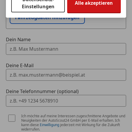
Ich möchte mein Auto in Zahlung geben
mit Stop&Go-Funktion
Alle akzeptieren
Einstellungen
(unverbindlich).
*Vorrüstung car sharing
Fahrzeugdaten hinzufügen
undefined
*Ablage-Paket
Dein Name
*Airbag Beifahrerseite abschaltbar
*Anti-Blockier-System (ABS)
Deine E-Mail
*DAB-Tuner (Radioempfang digital)
Deine Telefonnummer (optional)
*Design- und Ausstattungslinie Avantgarde
*Elektromotor 15 kW (Hybridantrieb)
Ich möchte auf meine Interessen zugeschnittene Angebote und
*Elektron. Stabilitäts-Programm (ESP)
Neuigkeiten der AutoScout24 GmbH per E-Mail erhalten. Ich
kann diese
Einwilligung
jederzeit mit Wirkung für die Zukunft
widerrufen.