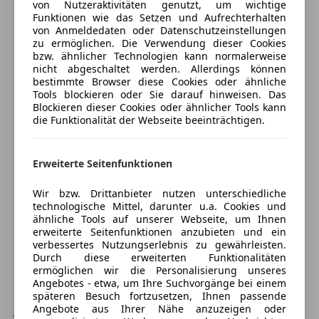
Fahrerairbag
von Nutzeraktivitäten genutzt, um wichtige
Auto einfach online versichern & Rabatt holen
Funktionen wie das Setzen und Aufrechterhalten
Fernlichtassistent
von Anmeldedaten oder Datenschutzeinstellungen
Isofix
zu ermöglichen. Die Verwendung dieser Cookies
Kopfairbag
bzw. ähnlicher Technologien kann normalerweise
Jetzt berechnen
nicht abgeschaltet werden. Allerdings können
LED-Scheinwerfer
bestimmte Browser diese Cookies oder ähnliche
LED-Tagfahrlicht
Tools blockieren oder Sie darauf hinweisen. Das
Müdigkeitswarnsystem
Blockieren dieser Cookies oder ähnlicher Tools kann
die Funktionalität der Webseite beeinträchtigen.
Verkäufer
Händler
Nebelscheinwerfer
Notbremsassistent
*
Notrufsystem
KS Auto Graf GMBH
Anhängerkupplung (Kugelkopf schwenkbar)
Erweiterte Seitenfunktionen
Reifendruckkontrollsystem
4,5
Sterne
Sternebewertung 4.5 von 5
Seitenairbag
Wir bzw. Drittanbieter nutzen unterschiedliche
*Ausstattungs-Paket USB Plus
(90% Weiterempfehlungen)
technologische Mittel, darunter u.a. Cookies und
Servolenkung
Anbieter auf AutoScout24 seit 2008
ähnliche Tools auf unserer Webseite, um Ihnen
Spurhalteassistent
*Avantgarde Interieur
erweiterte Seitenfunktionen anzubieten und ein
Hafenstraße 63
,
Totwinkel-Assistent
verbessertes Nutzungserlebnis zu gewährleisten.
3500 Krems an der Donau, AT
Durch diese erweiterten Funktionalitäten
Verkehrszeichenerkennung
*Fahrassistenz-System: Verkehrs-Informations-
ermöglichen wir die Personalisierung unseres
Zentralverriegelung
System Live Traffic
Angebotes - etwa, um Ihre Suchvorgänge bei einem
Kontakt
späteren Besuch fortzusetzen, Ihnen passende
Extras
Johann Graf
Angebote aus Ihrer Nähe anzuzeigen oder
*Klimaautomatik (Thermatic 2-Zonen)