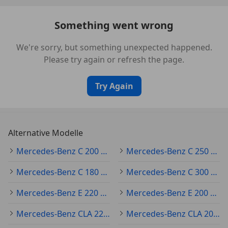
*Infotainment-System: Remote Service (Plus)
Something went wrong
*Innenhimmel Stoff
We're sorry, but something unexpected happened.
Please try again or refresh the page.
*Innenraumlicht-Paket
Try Again
*Karosserie: 5-türig
*Keyless Go Startanlage
Alternative Modelle
*Kommunikationsmodul (LTE) Vorbereitung
Mercedes-Benz C 200 Gebraucht
Mercedes-Benz C 250 Gebraucht
Mercedes me connect
Mercedes-Benz C 180 Gebraucht
Mercedes-Benz C 300 Gebraucht
*Lenkrad (Leder)
Mercedes-Benz E 220 Gebraucht
Mercedes-Benz E 200 Gebraucht
*Lenkrad (Sport) mit Multifunktion
Mercedes-Benz CLA 220 Gebraucht
Mercedes-Benz CLA 200 Gebraucht