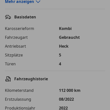
Autokredit-Rechner von durchblicker.at
Mehr anzeigen
Einfach Rate berechnen und günstige Konditionen
finden!
Basisdaten
Autokredit vergleichen
Karosserieform
Kombi
Laufzeit
120 Monate
Fahrzeugart
Gebraucht
Antriebsart
Heck
Kreditbetrag
€ 28 000,-
Sitzplätze
5
Zu zahlender
€ 39 446,-
Gesamtbetrag
Türen
4
Einberechnete Gebühren
€ 0,-
Fahrzeughistorie
Effektivzinsatz
7,50 %
Kilometerstand
112 000 km
Sollzinssatz
7,25 %
Erstzulassung
08/2022
Monatliche Rate
€ 328,72
Produktionsjahr
2022