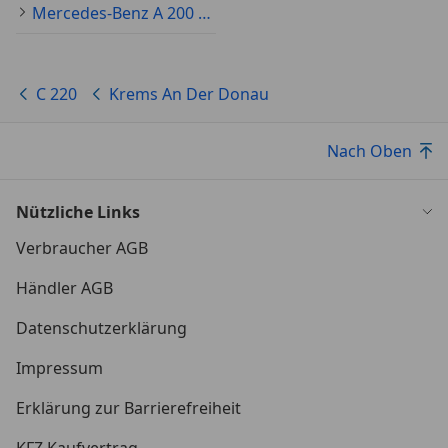
*Media-Display
Mercedes-Benz A 200 Gebraucht
*Mercedes-Benz Notrufsystem
C 220
Krems An Der Donau
*Mild-Hybrid 162 kW (Motor 2,0 Ltr. - 147 kW CDI)
*Mittenairbag vorn
Nach Oben
*Motorhaube mit Powerdome
Nützliche Links
*Reifendruck-Kontrollsystem
Verbraucher AGB
Händler AGB
*Rußpartikelfilter
Datenschutzerklärung
*Rücksitzlehne geteilt / klappbar
Impressum
*Schadstoffarm nach Abgasnorm Euro 6d
Erklärung zur Barrierefreiheit
*Scheibenwischer mit Regensensor