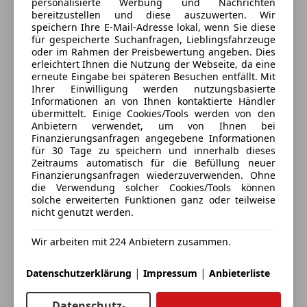
personalisierte Werbung und Nachrichten
Alufelgen
bereitzustellen und diese auszuwerten. Wir
Anhängerkupplung
Alle Fahrzeuge des Anbieters
speichern Ihre E-Mail-Adresse lokal, wenn Sie diese
*Komfortsitze vorn
für gespeicherte Suchanfragen, Lieblingsfahrzeuge
Innenspiegel automatisch abblendend
oder im Rahmen der Preisbewertung angeben. Dies
Sportpaket
*Kraftstofftank: 66 Ltr. (größerer Inhalt, Volumen 1)
erleichtert Ihnen die Nutzung der Webseite, da eine
Anbieter kontaktieren
Sprachsteuerung
erneute Eingabe bei späteren Besuchen entfällt. Mit
Ihrer Einwilligung werden nutzungsbasierte
Touchscreen
*Metallic-Lackierung
Deine Nachricht
Informationen an von Ihnen kontaktierte Händler
übermittelt. Einige Cookies/Tools werden von den
Anbietern verwendet, um von Ihnen bei
*Mittelkonsole Rautenoptik
Finanzierungsanfragen angegebene Informationen
für 30 Tage zu speichern und innerhalb dieses
*Park-Paket
Zeitraums automatisch für die Befüllung neuer
Finanzierungsanfragen wiederzuverwenden. Ohne
die Verwendung solcher Cookies/Tools können
*Reifen-Reparaturset (Tirefit)
solche erweiterten Funktionen ganz oder teilweise
nicht genutzt werden.
*Service-System: Fingerabdruck-Scanner für MBUX
Wir arbeiten mit 224 Anbietern zusammen.
Eintauschwagen: Kaufen und verkaufen in nur einem
*Spiegel-Paket
|
|
Schritt
Datenschutzerklärung
Impressum
Anbieterliste
*Tempomat mit Abstandsregelung / Distronic Plus
Datenschutz-