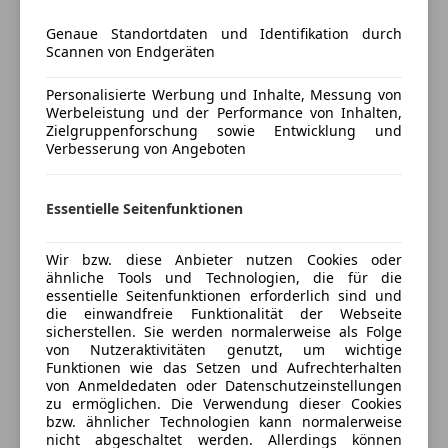
Isofix
Genaue Standortdaten und Identifikation durch
Nebelscheinwerfer
Scannen von Endgeräten
Ölkühler defekt
Wegfahrsperre
AGR Defekt
Zentralverriegelung
Personalisierte Werbung und Inhalte, Messung von
Das Fahrzeug ist ein Vermittlungsauftrag
Werbeleistung und der Performance von Inhalten,
Extras
Termin nach Vereinbarung
Zielgruppenforschung sowie Entwicklung und
Mehr anzeigen
Verbesserung von Angeboten
Kilometerstand kann sich ändern
Alufelgen
(Keine Gewährleistung bei Vermittlungsverkäufe)
Dachreling
Versicherung
Persönlich auf Sie abgestimmte Finanzierungen
Essentielle Seitenfunktionen
möglich!
Kfz-Versicherung
MIT ODER OHNE ANZAHLUNG!
Wir bzw. diese Anbieter nutzen Cookies oder
ähnliche Tools und Technologien, die für die
Versicherungsschutz an Ihre Bedürfnisse
essentielle Seitenfunktionen erforderlich sind und
Drittel-Finanzierung / In drei Etappen zu Ihrem
die einwandfreie Funktionalität der Webseite
anpassen
Traumauto:
sicherstellen. Sie werden normalerweise als Folge
1/3 des Fahrzeugpreises zahlen Sie gleich als
von Nutzeraktivitäten genutzt, um wichtige
Freischaden-Gutschein ab Stufe 0
Funktionen wie das Setzen und Aufrechterhalten
Anzahlung.
Auto einfach online versichern & Rabatt holen
von Anmeldedaten oder Datenschutzeinstellungen
2/3 des Fahrzeugpreises nach 12 Monaten.
zu ermöglichen. Die Verwendung dieser Cookies
3/3 des Fahrzeugpreises nach 24 Monaten.
bzw. ähnlicher Technologien kann normalerweise
nicht abgeschaltet werden. Allerdings können