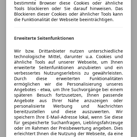
Jetzt berechnen
bestimmte Browser diese Cookies oder ähnliche
Auch bieten wir gegen minimalen Aufpreis
Tools blockieren oder Sie darauf hinweisen. Das
zusätzlich eine Mobile Garantie für 12 Monate an.
Blockieren dieser Cookies oder ähnlicher Tools kann
die Funktionalität der Webseite beeinträchtigen.
Eintausch möglich
Verkäufer
Händler
Die gemachten Angaben sind unverbindliche
Erweiterte Seitenfunktionen
Beschreibungen und stellen keine zugesicherten
Autolounge GmbH
Eigenschaften dar.
Wir bzw. Drittanbieter nutzen unterschiedliche
Anbieter auf AutoScout24 seit 2026
Für Druck-, Tipp- und Datenübermittlungsfehler
technologische Mittel, darunter u.a. Cookies und
ähnliche Tools auf unserer Webseite, um Ihnen
Hofgasse 10
,
übernimmt der Inhaber keine Haftung.
erweiterte Seitenfunktionen anzubieten und ein
4063 Hörsching, AT
Zubehörangaben ohne Gewähr. Eingabefehler,
verbessertes Nutzungserlebnis zu gewährleisten.
Irrtümer und Zwischenverkauf vorbehalten.
Durch diese erweiterten Funktionalitäten
Kontakt
ermöglichen wir die Personalisierung unseres
Angebotes - etwa, um Ihre Suchvorgänge bei einem
Trotz größter Sorgfalt behalten wir uns Tippfehler,
Sinan Sözen
späteren Besuch fortzusetzen, Ihnen passende
Irrtümer, Änderungen und Zwischenverkäufe vor.
Angebote aus Ihrer Nähe anzuzeigen oder
personalisierte Werbung und Nachrichten
Alle Angaben ohne Gewähr.
Alle Fahrzeuge des Anbieters
bereitzustellen und diese auszuwerten. Wir
speichern Ihre E-Mail-Adresse lokal, wenn Sie diese
für gespeicherte Suchanfragen, Lieblingsfahrzeuge
oder im Rahmen der Preisbewertung angeben. Dies
Anbieter kontaktieren
erleichtert Ihnen die Nutzung der Webseite, da eine