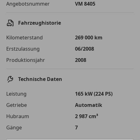
Angebotsnummer
VM 8405
Sollzinssatz
9,99 %
Monatliche Rate
€ 59,57
Fahrzeughistorie
Der Kreditrechner enthält repräsentative Werte, zu denen wir
typischerweise Kredite vergeben. Der Sollzinssatz ist
Kilometerstand
269 000 km
bonitätsabhängig. Laufzeit mindestens 12, höchstens 120 Monate.
Gültig für Neukunden bei Online-Abschluss. Erfüllung banküblicher
Erstzulassung
06/2008
Bonitätskriterien vorausgesetzt.
Produktionsjahr
2008
Jetzt berechnen
Technische Daten
Leistung
165 kW (224 PS)
Getriebe
Automatik
Hubraum
2 987 cm³
Gänge
7