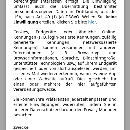
berechtigter Interessen erfolgt. Die Einwilligung
umfasst auch die Übermittlung bestimmter
personenbezogener Daten in Drittländer, u.a. die
Komfort
Mehr anzeigen
USA, nach Art. 49 (1) (a) DSGVO. Wollen Sie
keine
Einwilligung
erteilen, klicken Sie bitte
hier
.
Berganfahrassistent
Elektrische Seitenspiegel
Cookies, Endgeräte- oder ähnliche Online-
Farbe und Innenausstattung
Kennungen (z. B. login-basierte Kennungen, zufällig
Elektrische Sitze
generierte Kennungen, netzwerkbasierte
Klimaautomatik
Außenfarbe
Grau
Kennungen) können zusammen mit anderen
Lederausstattung
Informationen (z. B. Browsertyp und
Lackierung
Andere
Browserinformationen, Sprache, Bildschirmgröße,
Multifunktionslenkrad
unterstützte Technologien usw.) auf Ihrem Endgerät
Sitzheizung
Innenausstattung
Vollleder
gespeichert oder von dort ausgelesen werden, um
Tempomat
es jedes Mal wiederzuerkennen, wenn es eine App
oder einer Webseite aufruft. Dies geschieht für
Unterhaltung/Media
einen oder mehrere der hier aufgeführten
Fahrzeugbeschreibung
Verarbeitungszwecke.
CD
Herzlich Willkommen bei Autolounge GmbH und
Sie können Ihre Präferenzen jederzeit anpassen und
Sicherheit
erteilte Einwilligungen widerrufen, indem Sie in
vielen Dank für Ihr Interesse an unserem Fahrzeug
unserer Datenschutzerklärung den Privacy Manager
ABS
besuchen.
ESP
///// Vermittlungsverkauf /////
Zwecke
Fahrerairbag