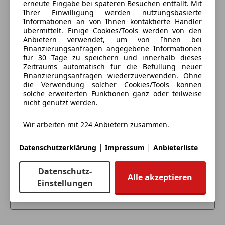
erneute Eingabe bei späteren Besuchen entfällt. Mit
Deine Nachricht
Ihrer Einwilligung werden nutzungsbasierte
Informationen an von Ihnen kontaktierte Händler
übermittelt. Einige Cookies/Tools werden von den
Anbietern verwendet, um von Ihnen bei
Finanzierungsanfragen angegebene Informationen
für 30 Tage zu speichern und innerhalb dieses
Zeitraums automatisch für die Befüllung neuer
Finanzierungsanfragen wiederzuverwenden. Ohne
die Verwendung solcher Cookies/Tools können
solche erweiterten Funktionen ganz oder teilweise
nicht genutzt werden.
Eintauschwagen: Kaufen und verkaufen in nur einem
Wir arbeiten mit 224 Anbietern zusammen.
Schritt
|
|
Datenschutzerklärung
Impressum
Anbieterliste
Ich möchte mein Auto in Zahlung geben
Datenschutz-
(unverbindlich).
Alle akzeptieren
Einstellungen
Fahrzeugdaten hinzufügen