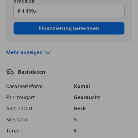
Kredit ab
Finanzierung berechnen
Mehr anzeigen
Autokredit vergleichen
Basisdaten
Laufzeit
120 Monate
Kreditbetrag
€ 4 499,-
Karosserieform
Kombi
Fahrzeugart
Gebraucht
Zu zahlender
€ 7 148,-
Gesamtbetrag
Antriebsart
Heck
Einberechnete Gebühren
€ 0,-
Sitzplätze
5
Effektivzinsatz
Türen
10,52 %
5