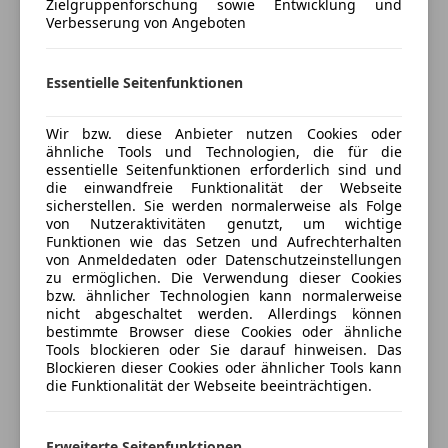
Zielgruppenforschung sowie Entwicklung und
anpassen
Verbesserung von Angeboten
Freischaden-Gutschein ab Stufe 0
Auto einfach online versichern & Rabatt holen
Essentielle Seitenfunktionen
Wir bzw. diese Anbieter nutzen Cookies oder
Jetzt berechnen
ähnliche Tools und Technologien, die für die
essentielle Seitenfunktionen erforderlich sind und
die einwandfreie Funktionalität der Webseite
sicherstellen. Sie werden normalerweise als Folge
von Nutzeraktivitäten genutzt, um wichtige
Verkäufer
Privat
Funktionen wie das Setzen und Aufrechterhalten
von Anmeldedaten oder Datenschutzeinstellungen
zu ermöglichen. Die Verwendung dieser Cookies
2151 Olgersdorf, AT
bzw. ähnlicher Technologien kann normalerweise
nicht abgeschaltet werden. Allerdings können
Kontakt
bestimmte Browser diese Cookies oder ähnliche
Tools blockieren oder Sie darauf hinweisen. Das
Blockieren dieser Cookies oder ähnlicher Tools kann
die Funktionalität der Webseite beeinträchtigen.
Anbieter kontaktieren
Erweiterte Seitenfunktionen