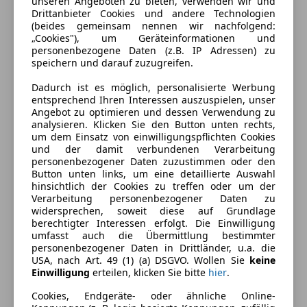
unseren Angeboten zu bieten, verwenden wir und
Drittanbieter Cookies und andere Technologien
(beides gemeinsam nennen wir nachfolgend:
„Cookies"), um Geräteinformationen und
personenbezogene Daten (z.B. IP Adressen) zu
speichern und darauf zuzugreifen.
Dadurch ist es möglich, personalisierte Werbung
entsprechend Ihren Interessen auszuspielen, unser
Angebot zu optimieren und dessen Verwendung zu
analysieren. Klicken Sie den Button unten rechts,
um dem Einsatz von einwilligungspflichten Cookies
und der damit verbundenen Verarbeitung
Energieverbrauch
personenbezogener Daten zuzustimmen oder den
Button unten links, um eine detaillierte Auswahl
Kraftstoff
Benzin
hinsichtlich der Cookies zu treffen oder um der
Verarbeitung personenbezogener Daten zu
widersprechen, soweit diese auf Grundlage
berechtigter Interessen erfolgt. Die Einwilligung
Farbe und Innenausstattung
umfasst auch die Übermittlung bestimmter
personenbezogener Daten in Drittländer, u.a. die
Lackierung
Andere
USA, nach Art. 49 (1) (a) DSGVO. Wollen Sie
keine
Einwilligung
erteilen, klicken Sie bitte
hier
.
Cookies, Endgeräte- oder ähnliche Online-
Fahrzeugbeschreibung