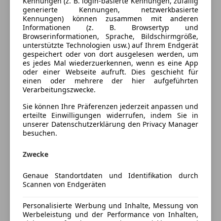
Kennungen (z. B. login-basierte Kennungen, zufällig
generierte Kennungen, netzwerkbasierte
W123 280CE Automatik in einen schönen Zustand zu
Kennungen) können zusammen mit anderen
Informationen (z. B. Browsertyp und
verkaufen.
Browserinformationen, Sprache, Bildschirmgröße,
unterstützte Technologien usw.) auf Ihrem Endgerät
Benzinpumpe NEU
gespeichert oder von dort ausgelesen werden, um
es jedes Mal wiederzuerkennen, wenn es eine App
Öl inkl Ölfilter NEU
oder einer Webseite aufruft. Dies geschieht für
Zündkerzen NEU
einen oder mehrere der hier aufgeführten
Luftfilter NEU
Verarbeitungszwecke.
Sie können Ihre Präferenzen jederzeit anpassen und
Das Fahrzeug fährt sich gut jedoch ist es vorher
erteilte Einwilligungen widerrufen, indem Sie in
einige Jahre gestanden. Deshalb gibt es kein gültiges
unserer Datenschutzerklärung den Privacy Manager
besuchen.
Pickerl. Dürfte aber nicht viel zu machen sein.
Mehr anzeigen
Zwecke
Versicherung
0664/8511030
Genaue Standortdaten und Identifikation durch
Scannen von Endgeräten
Kfz-Versicherung
Personalisierte Werbung und Inhalte, Messung von
Werbeleistung und der Performance von Inhalten,
Versicherungsschutz an Ihre Bedürfnisse