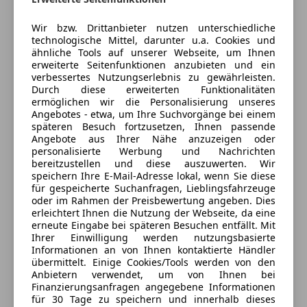
Deine Nachricht
Wir bzw. Drittanbieter nutzen unterschiedliche
technologische Mittel, darunter u.a. Cookies und
ähnliche Tools auf unserer Webseite, um Ihnen
erweiterte Seitenfunktionen anzubieten und ein
verbessertes Nutzungserlebnis zu gewährleisten.
Durch diese erweiterten Funktionalitäten
ermöglichen wir die Personalisierung unseres
Angebotes - etwa, um Ihre Suchvorgänge bei einem
späteren Besuch fortzusetzen, Ihnen passende
Angebote aus Ihrer Nähe anzuzeigen oder
personalisierte Werbung und Nachrichten
3 ähnliche Fahrzeuge gefunden
bereitzustellen und diese auszuwerten. Wir
Ich erlaube den Händlern dieser
speichern Ihre E-Mail-Adresse lokal, wenn Sie diese
Fahrzeuge mich zu kontaktieren.
für gespeicherte Suchanfragen, Lieblingsfahrzeuge
oder im Rahmen der Preisbewertung angeben. Dies
erleichtert Ihnen die Nutzung der Webseite, da eine
Dein Name
erneute Eingabe bei späteren Besuchen entfällt. Mit
Ihrer Einwilligung werden nutzungsbasierte
Informationen an von Ihnen kontaktierte Händler
übermittelt. Einige Cookies/Tools werden von den
Anbietern verwendet, um von Ihnen bei
Deine E-Mail
Finanzierungsanfragen angegebene Informationen
für 30 Tage zu speichern und innerhalb dieses