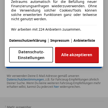
Zeitraums automatisch für die Befüllung neuer
Finanzierungsanfragen wiederzuverwenden. Ohne
die Verwendung solcher Cookies/Tools können
Deine Telefonnummer (optional)
solche erweiterten Funktionen ganz oder teilweise
nicht genutzt werden.
Wir arbeiten mit 224 Anbietern zusammen.
Ich möchte auf meine Interessen zugeschnittene Angebote und
Neuigkeiten der AutoScout24 GmbH per E-Mail erhalten. Ich
|
|
Datenschutzerklärung
Impressum
Anbieterliste
kann diese
Einwilligung
jederzeit mit Wirkung für die Zukunft
widerrufen.
Datenschutz-
Alle akzeptieren
Einstellungen
E-Mail senden
Wir verwenden Deine E-Mail-Adresse gemäß unseren
Datenschutzbestimmungen
, z.B. für Fahrzeug-Empfehlungen ähnlich
Deiner Suche. Wenn Du keine weiteren Fahrzeug-Empfehlungen mehr
erhalten willst, kannst Du jederzeit
hier
widersprechen.
MwSt. ausweisbar