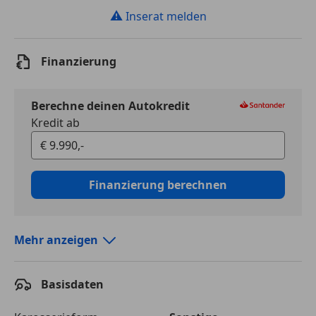
⚠
Inserat melden
Finanzierung
Berechne deinen Autokredit
Kredit ab
Finanzierung berechnen
Mehr anzeigen
Autokredit vergleichen
Basisdaten
Laufzeit
120 Monate
Kreditbetrag
€ 9 990,-