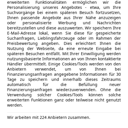
erweiterten Funktionalitäten ermöglichen wir die
Farbe der Innenausstattung
Schwarz
Einparkhil
Personalisierung unseres Angebotes - etwa, um Ihre
Elektrisch
Suchvorgänge bei einem späteren Besuch fortzusetzen,
Innenausstattung
Stoff
Ihnen passende Angebote aus Ihrer Nähe anzuzeigen
Elektrisch
oder personalisierte Werbung und Nachrichten
Elektrische
bereitzustellen und diese auszuwerten. Wir speichern Ihre
Ihre Ansprechpartner für dieses KFZ:
Elektrische
E-Mail-Adresse lokal, wenn Sie diese für gespeicherte
Suchanfragen, Lieblingsfahrzeuge oder im Rahmen der
Getönte S
Preisbewertung angeben. Dies erleichtert Ihnen die
Hr. Lesnjakovic Mercedes PKW, Tel: +43 699 128 63 
Klimaanla
Nutzung der Webseite, da eine erneute Eingabe bei
Klimaauto
späteren Besuchen entfällt. Mit Ihrer Einwilligung werden
Hr. Seurer BYD, Tel: +43 664 880 09 973
nutzungsbasierte Informationen an von Ihnen kontaktierte
Lederlenk
Händler übermittelt. Einige Cookies/Tools werden von den
Lichtsenso
Anbietern verwendet, um von Ihnen bei
Hr. Enz BYD, Tel: 02167/2863-102
Multifunkt
Finanzierungsanfragen angegebene Informationen für 30
Tage zu speichern und innerhalb dieses Zeitraums
Navigatio
automatisch für die Befüllung neuer
Regensens
Finanzierungsanfragen wiederzuverwenden. Ohne die
Schlüssell
1. Hand, unfallfrei, scheckheftgepflegt, Nichtrau
Verwendung solcher Cookies/Tools können solche
erweiterten Funktionen ganz oder teilweise nicht genutzt
Sitzheizun
Mehr anzeigen
werden.
Start/Stop
Guten Tag, es freut uns, dass Ihnen unser-Angebot ge
teilb. Rück
Das Fahrzeug ist von uns geprüft, befindet sich in 
Wir arbeiten mit 224 Anbietern zusammen.
Mehr anzeigen
Tempomat
einwandfreiem Zustand und ist mind. 6 Monate Servi