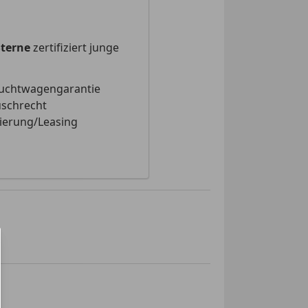
Sterne
zertifiziert junge
uchtwagengarantie
schrecht
ierung/Leasing
inden!