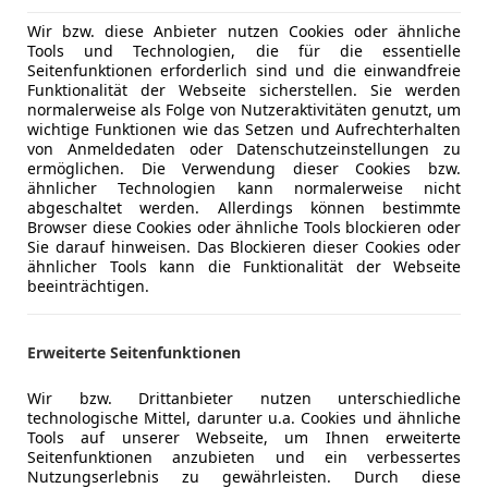
Wir bzw. diese Anbieter nutzen Cookies oder ähnliche
Tools und Technologien, die für die essentielle
Seitenfunktionen erforderlich sind und die einwandfreie
Funktionalität der Webseite sicherstellen. Sie werden
normalerweise als Folge von Nutzeraktivitäten genutzt, um
wichtige Funktionen wie das Setzen und Aufrechterhalten
von Anmeldedaten oder Datenschutzeinstellungen zu
ermöglichen. Die Verwendung dieser Cookies bzw.
ähnlicher Technologien kann normalerweise nicht
abgeschaltet werden. Allerdings können bestimmte
Browser diese Cookies oder ähnliche Tools blockieren oder
Schadstoffklasse
Euro 6d
Sie darauf hinweisen. Das Blockieren dieser Cookies oder
ähnlicher Tools kann die Funktionalität der Webseite
Kraftstoff
Benzin
beeinträchtigen.
Komfort
Armlehne
Mehr anzeigen
Erweiterte Seitenfunktionen
Berganfahr
Wir bzw. Drittanbieter nutzen unterschiedliche
Einparkhilf
ng
technologische Mittel, darunter u.a. Cookies und ähnliche
Außenfarbe
Blau
Einparkhil
Tools auf unserer Webseite, um Ihnen erweiterte
Einparkhil
Seitenfunktionen anzubieten und ein verbessertes
Lackierung
Metallic
Nutzungserlebnis zu gewährleisten. Durch diese
Einparkhil