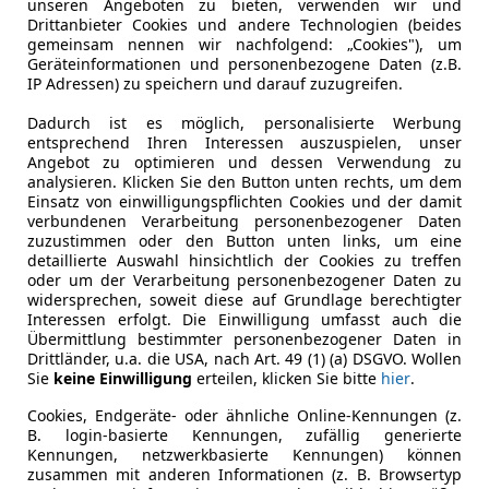
Fahrzeugart
Vorführfa
unseren Angeboten zu bieten, verwenden wir und
Laufzeit
120 Monat
Drittanbieter Cookies und andere Technologien (beides
Antriebsart
Allrad
gemeinsam nennen wir nachfolgend: „Cookies"), um
Geräteinformationen und personenbezogene Daten (z.B.
Kreditbetrag
€ 72 900,-
Sitzplätze
5
IP Adressen) zu speichern und darauf zuzugreifen.
Zu zahlender Gesamtbetrag
€ 102 702,-
Türen
4
Dadurch ist es möglich, personalisierte Werbung
entsprechend Ihren Interessen auszuspielen, unser
Einberechnete Gebühren
€ 0,-
Länderversion
Österreich
Angebot zu optimieren und dessen Verwendung zu
analysieren. Klicken Sie den Button unten rechts, um dem
Angebotsnummer
710022650
Einsatz von einwilligungspflichten Cookies und der damit
Effektivzinsatz
7,50 %
verbundenen Verarbeitung personenbezogener Daten
Garantie
24 Monate
zuzustimmen oder den Button unten links, um eine
Sollzinssatz
7,25 %
detaillierte Auswahl hinsichtlich der Cookies zu treffen
oder um der Verarbeitung personenbezogener Daten zu
Monatliche Rate
€ 855,8
widersprechen, soweit diese auf Grundlage berechtigter
Kilometerstand
23 205 km
Interessen erfolgt. Die Einwilligung umfasst auch die
Übermittlung bestimmter personenbezogener Daten in
Die tatsächlichen Konditionen sind abhängig von Ihrer Bonität so
Erstzulassung
10/2023
Drittländer, u.a. die USA, nach Art. 49 (1) (a) DSGVO. Wollen
Bank. Rückzahlungszeitraum 1-10 Jahre. Zinsspanne Sollzinssatz: 2
Sie
keine Einwilligung
erteilen, klicken Sie bitte
hier
.
Produktionsjahr
2023
Jetzt berechnen
Cookies, Endgeräte- oder ähnliche Online-Kennungen (z.
§57a Begutachtung
Neu
B. login-basierte Kennungen, zufällig generierte
Kennungen, netzwerkbasierte Kennungen) können
Fahrzeughalter
1
zusammen mit anderen Informationen (z. B. Browsertyp