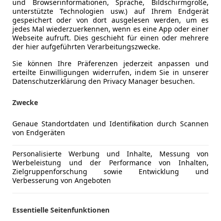
und Browserinformationen, Sprache, Bildschirmgröße,
Scheckheftgepflegt
Ja
unterstützte Technologien usw.) auf Ihrem Endgerät
gespeichert oder von dort ausgelesen werden, um es
Nichtraucherfahrzeug
Ja
jedes Mal wiederzuerkennen, wenn es eine App oder einer
Webseite aufruft. Dies geschieht für einen oder mehrere
der hier aufgeführten Verarbeitungszwecke.
Leistung
310 kW (42
Sie können Ihre Präferenzen jederzeit anpassen und
erteilte Einwilligungen widerrufen, indem Sie in unserer
Getriebe
Automati
Datenschutzerklärung den Privacy Manager besuchen.
Hubraum
1 991 cm³
Zwecke
Gänge
8
Genaue Standortdaten und Identifikation durch Scannen
Zylinder
4
von Endgeräten
Personalisierte Werbung und Inhalte, Messung von
Werbeleistung und der Performance von Inhalten,
Zielgruppenforschung sowie Entwicklung und
Verbesserung von Angeboten
Essentielle Seitenfunktionen