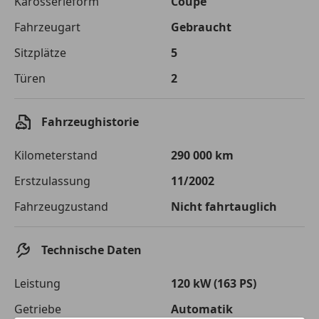
Karosserieform
Coupé
Fahrzeugart
Gebraucht
Zu zahlender
€ 2 860,-
Gesamtbetrag
Sitzplätze
5
Einberechnete Gebühren
€ 0,-
Türen
2
Effektivzinsatz
10,52 %
Fahrzeughistorie
Sollzinssatz
9,99 %
Kilometerstand
290 000 km
Monatliche Rate
€ 23,83
Erstzulassung
11/2002
Der Kreditrechner enthält repräsentative Werte, zu denen wir
typischerweise Kredite vergeben. Der Sollzinssatz ist
Fahrzeugzustand
Nicht fahrtauglich
bonitätsabhängig. Laufzeit mindestens 12, höchstens 120 Monate.
Gültig für Neukunden bei Online-Abschluss. Erfüllung banküblicher
Bonitätskriterien vorausgesetzt.
Technische Daten
Jetzt berechnen
Leistung
120 kW (163 PS)
Getriebe
Automatik