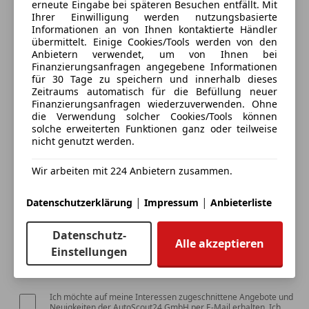
erneute Eingabe bei späteren Besuchen entfällt. Mit
Ihrer Einwilligung werden nutzungsbasierte
Informationen an von Ihnen kontaktierte Händler
übermittelt. Einige Cookies/Tools werden von den
3 ähnliche Fahrzeuge gefunden
Anbietern verwendet, um von Ihnen bei
Ich erlaube den Händlern dieser
Finanzierungsanfragen angegebene Informationen
für 30 Tage zu speichern und innerhalb dieses
Fahrzeuge mich zu kontaktieren.
Zeitraums automatisch für die Befüllung neuer
Finanzierungsanfragen wiederzuverwenden. Ohne
die Verwendung solcher Cookies/Tools können
Dein Name
solche erweiterten Funktionen ganz oder teilweise
nicht genutzt werden.
Wir arbeiten mit 224 Anbietern zusammen.
Deine E-Mail
|
|
Datenschutzerklärung
Impressum
Anbieterliste
Datenschutz-
Deine Telefonnummer (optional)
Alle akzeptieren
Einstellungen
Ich möchte auf meine Interessen zugeschnittene Angebote und
Neuigkeiten der AutoScout24 GmbH per E-Mail erhalten. Ich