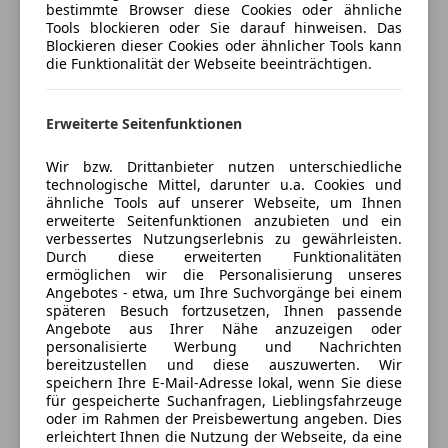
Zentralverriegelung mit Funkfernbedienung
bestimmte Browser diese Cookies oder ähnliche
Tools blockieren oder Sie darauf hinweisen. Das
Extras
Blockieren dieser Cookies oder ähnlicher Tools kann
die Funktionalität der Webseite beeinträchtigen.
Alufelgen
Verkäufer
Privat
Touchscreen
1090 Wien, AT
Erweiterte Seitenfunktionen
Wir bzw. Drittanbieter nutzen unterschiedliche
Kontakt
technologische Mittel, darunter u.a. Cookies und
ähnliche Tools auf unserer Webseite, um Ihnen
erweiterte Seitenfunktionen anzubieten und ein
verbessertes Nutzungserlebnis zu gewährleisten.
Anbieter kontaktieren
Durch diese erweiterten Funktionalitäten
ermöglichen wir die Personalisierung unseres
Angebotes - etwa, um Ihre Suchvorgänge bei einem
Deine Nachricht
späteren Besuch fortzusetzen, Ihnen passende
Angebote aus Ihrer Nähe anzuzeigen oder
personalisierte Werbung und Nachrichten
bereitzustellen und diese auszuwerten. Wir
speichern Ihre E-Mail-Adresse lokal, wenn Sie diese
für gespeicherte Suchanfragen, Lieblingsfahrzeuge
oder im Rahmen der Preisbewertung angeben. Dies
erleichtert Ihnen die Nutzung der Webseite, da eine