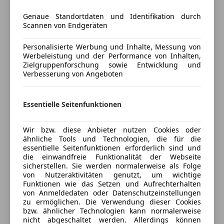
Ganzjahresreifen
Unterhaltung/Media
Pickerl leider nicht gültig und das Auto ist abgmeldet
Genaue Standortdaten und Identifikation durch
Android Auto
von der Versicherung.
Scannen von Endgeräten
Bluetooth
Bordcomputer
Personalisierte Werbung und Inhalte, Messung von
Ölkühler wurde gewechselt, Zundspulen, Zündkerzen
Werbeleistung und der Performance von Inhalten,
Freisprecheinrichtung
sind nicht allzu alt, Luftmassenmesser, Lambdasonde
Mehr anzeigen
Zielgruppenforschung sowie Entwicklung und
Radio
wurde gewechselt.
Verbesserung von Angeboten
USB
Versicherung
Probleme sind SRS, Kühlmittelverlust aber nicht in
Sicherheit
Essentielle Seitenfunktionen
den Motor und die Abgaswerte sind nicht genau
Kfz-Versicherung
ABS
deshalb Check Engine, Lenkrad bisschen schief
Beifahrerairbag
Wir bzw. diese Anbieter nutzen Cookies oder
ähnliche Tools und Technologien, die für die
ESP
Versicherungsschutz an Ihre Bedürfnisse
Ein Jahr ohne Probleme durchgefahren.
essentielle Seitenfunktionen erforderlich sind und
Fahrerairbag
anpassen
Gerne einen Sammler oder eine Sammlerin denn das
die einwandfreie Funktionalität der Webseite
Nebelscheinwerfer
sicherstellen. Sie werden normalerweise als Folge
auto braucht momentan ganz viel liebe und es wird
Freischaden-Gutschein ab Stufe 0
von Nutzeraktivitäten genutzt, um wichtige
Seitenairbag
wieder glänzen.
Funktionen wie das Setzen und Aufrechterhalten
Auto einfach online versichern & Rabatt holen
Servolenkung
von Anmeldedaten oder Datenschutzeinstellungen
Wegfahrsperre
zu ermöglichen. Die Verwendung dieser Cookies
bzw. ähnlicher Technologien kann normalerweise
Zentralverriegelung
nicht abgeschaltet werden. Allerdings können
Jetzt berechnen