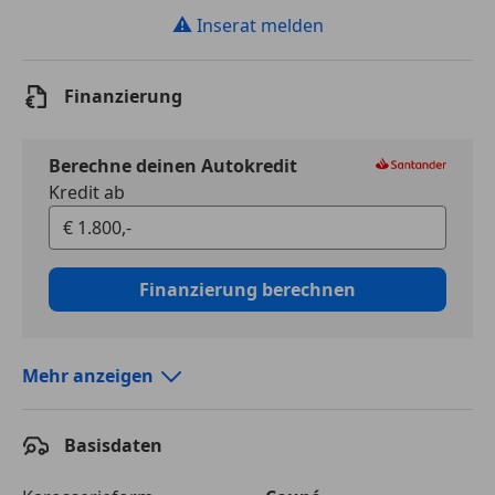
⚠
Inserat melden
Finanzierung
Berechne deinen Autokredit
Kredit ab
Finanzierung berechnen
Mehr anzeigen
Autokredit vergleichen
Basisdaten
Laufzeit
120 Monate
Kreditbetrag
€ 1 800,-