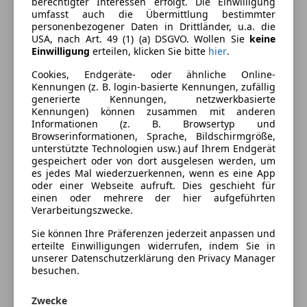
berechtigter Interessen erfolgt. Die Einwilligung
umfasst auch die Übermittlung bestimmter
Energieverbrauch
personenbezogener Daten in Drittländer, u.a. die
USA, nach Art. 49 (1) (a) DSGVO. Wollen Sie
keine
Kraftstoff
Benzin
Einwilligung
erteilen, klicken Sie bitte
hier
.
Kraftstoffverbrauch
9,30
l/100 km (komb.)
Cookies, Endgeräte- oder ähnliche Online-
Kennungen (z. B. login-basierte Kennungen, zufällig
generierte Kennungen, netzwerkbasierte
Kennungen) können zusammen mit anderen
Ausstattung
Informationen (z. B. Browsertyp und
Browserinformationen, Sprache, Bildschirmgröße,
Komfort
Mehr anzeigen
unterstützte Technologien usw.) auf Ihrem Endgerät
gespeichert oder von dort ausgelesen werden, um
Einparkhilfe
es jedes Mal wiederzuerkennen, wenn es eine App
oder einer Webseite aufruft. Dies geschieht für
Einparkhilfe Sensoren hinten
Fahrzeugbeschreibung
einen oder mehrere der hier aufgeführten
Elektrische Fensterheber
Verarbeitungszwecke.
Elektrische Seitenspiegel
Verkaufe meinen Mercedes CLK 200 Kompressor, alle
Sie können Ihre Präferenzen jederzeit anpassen und
Getönte Scheiben
Eckdaten sind oben gegeben.
erteilte Einwilligungen widerrufen, indem Sie in
Klimaanlage
Preis Vhb
unserer Datenschutzerklärung den Privacy Manager
Lederlenkrad
besuchen.
Keine B Säule
Multifunktionslenkrad
Leistung: 163 PS
Zwecke