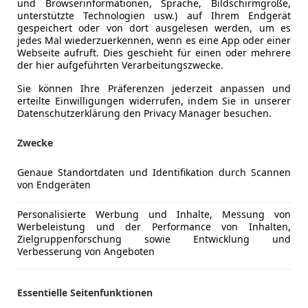
und Browserinformationen, Sprache, Bildschirmgröße,
Elektrisch
unterstützte Technologien usw.) auf Ihrem Endgerät
Elektrische
gespeichert oder von dort ausgelesen werden, um es
ng
Lackierung
Andere
jedes Mal wiederzuerkennen, wenn es eine App oder einer
Getönte S
Webseite aufruft. Dies geschieht für einen oder mehrere
Klimaauto
der hier aufgeführten Verarbeitungszwecke.
Lederlenk
Gasanlage Prins eingetragen (ab 100.000 km ca, funkt
Sie können Ihre Präferenzen jederzeit anpassen und
Multifunkt
erteilte Einwilligungen widerrufen, indem Sie in unserer
Tank Reserveradmulde), Verdeck funktioniert einwa
Regensens
Datenschutzerklärung den Privacy Manager besuchen.
Windschutzscheibe (gehört erneuert), zZt kein Pickerl
Tempomat
(Kurbelwellensensor zu tauschen). Motor + Getriebe
Zwecke
Getriebeöl wechsel vor 50 t km, hatte nie ein bessere
Unterhaltung/Media
Bordcompu
Dellen, ein Querkratzer auf Motorhaube.
Genaue Standortdaten und Identifikation durch Scannen
Sicherheit
ABS
von Endgeräten
Beifahrera
Tausch mit T5 2.5 tdi 4motion Pritsche möglich.
ESP
Personalisierte Werbung und Inhalte, Messung von
Fahrerairb
Werbeleistung und der Performance von Inhalten,
Zielgruppenforschung sowie Entwicklung und
Kopfairba
Verbesserung von Angeboten
Nebelsche
Seitenairb
Servolenk
Essentielle Seitenfunktionen