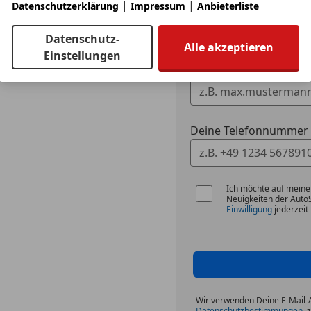
|
|
Datenschutzerklärung
Impressum
Anbieterliste
Dein Name
Datenschutz-
Alle akzeptieren
Einstellungen
Deine E-Mail
Deine Telefonnummer (
Ich möchte auf meine
Neuigkeiten der Auto
Einwilligung
jederzeit 
Wir verwenden Deine E-Mail
Datenschutzbestimmungen
, 