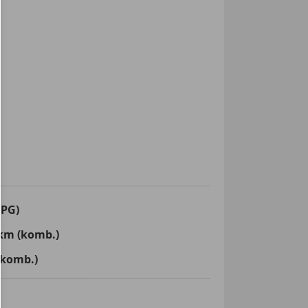
LPG)
km (komb.)
(komb.)