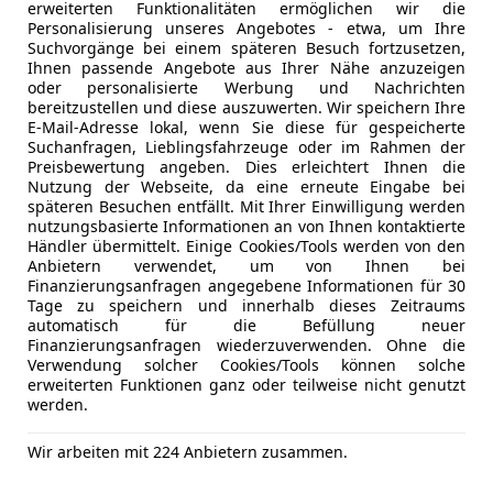
erweiterten Funktionalitäten ermöglichen wir die
Personalisierung unseres Angebotes - etwa, um Ihre
Suchvorgänge bei einem späteren Besuch fortzusetzen,
Ihnen passende Angebote aus Ihrer Nähe anzuzeigen
oder personalisierte Werbung und Nachrichten
bereitzustellen und diese auszuwerten. Wir speichern Ihre
Anbieter kontaktiere
E-Mail-Adresse lokal, wenn Sie diese für gespeicherte
Suchanfragen, Lieblingsfahrzeuge oder im Rahmen der
Deine Nachricht
Preisbewertung angeben. Dies erleichtert Ihnen die
Nutzung der Webseite, da eine erneute Eingabe bei
späteren Besuchen entfällt. Mit Ihrer Einwilligung werden
nutzungsbasierte Informationen an von Ihnen kontaktierte
Händler übermittelt. Einige Cookies/Tools werden von den
Anbietern verwendet, um von Ihnen bei
Finanzierungsanfragen angegebene Informationen für 30
Tage zu speichern und innerhalb dieses Zeitraums
automatisch für die Befüllung neuer
Finanzierungsanfragen wiederzuverwenden. Ohne die
Verwendung solcher Cookies/Tools können solche
erweiterten Funktionen ganz oder teilweise nicht genutzt
3 ähnliche Fah
werden.
Ich erlaube den 
zu kontaktieren.
Wir arbeiten mit 224 Anbietern zusammen.