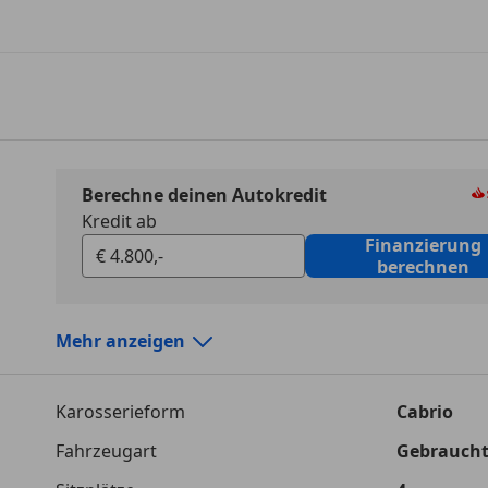
Berechne deinen Autokredit
Kredit ab
Finanzierung
berechnen
Mehr anzeigen
Autokredit vergleichen
Karosserieform
Cabrio
Laufzeit
120 Monat
Fahrzeugart
Gebrauch
Kreditbetrag
€ 4 800,-