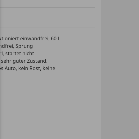
e Fensterheber
 Seitenspiegel
cheiben
matik
rad
ioniert einwandfrei, 60 l
ionslenkrad
ndfrei, Sprung
or
, startet nicht
 sehr guter Zustand,
s Auto, kein Rost, keine
ter
irbag
ag
g
inwerfer
ag
ung