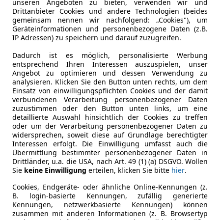
unseren Angeboten zu bieten, verwenden wir und
Drittanbieter Cookies und andere Technologien (beides
gemeinsam nennen wir nachfolgend: „Cookies"), um
Geräteinformationen und personenbezogene Daten (z.B.
IP Adressen) zu speichern und darauf zuzugreifen.
Dadurch ist es möglich, personalisierte Werbung
entsprechend Ihren Interessen auszuspielen, unser
Angebot zu optimieren und dessen Verwendung zu
analysieren. Klicken Sie den Button unten rechts, um dem
Einsatz von einwilligungspflichten Cookies und der damit
verbundenen Verarbeitung personenbezogener Daten
zuzustimmen oder den Button unten links, um eine
detaillierte Auswahl hinsichtlich der Cookies zu treffen
oder um der Verarbeitung personenbezogener Daten zu
widersprechen, soweit diese auf Grundlage berechtigter
Interessen erfolgt. Die Einwilligung umfasst auch die
Kraftstoff
Autogas (
Übermittlung bestimmter personenbezogener Daten in
Drittländer, u.a. die USA, nach Art. 49 (1) (a) DSGVO. Wollen
Kraftstoffverbrauch
8,90
l/100 
Sie
keine Einwilligung
erteilen, klicken Sie bitte
hier
.
CO₂-Emissionen
214 g/km 
Cookies, Endgeräte- oder ähnliche Online-Kennungen (z.
B. login-basierte Kennungen, zufällig generierte
Kennungen, netzwerkbasierte Kennungen) können
zusammen mit anderen Informationen (z. B. Browsertyp
Komfort
Armlehne
Mehr anzeigen