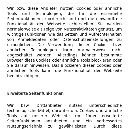
Wegfahrsp
Zentralver
Wir bzw. diese Anbieter nutzen Cookies oder ähnliche
Zentralver
Tools und Technologien, die für die essentielle
Seitenfunktionen erforderlich sind und die einwandfreie
Funkfernb
Funktionalität der Webseite sicherstellen. Sie werden
normalerweise als Folge von Nutzeraktivitäten genutzt, um
wichtige Funktionen wie das Setzen und Aufrechterhalten
von Anmeldedaten oder Datenschutzeinstellungen zu
ermöglichen. Die Verwendung dieser Cookies bzw.
ähnlicher Technologien kann normalerweise nicht
abgeschaltet werden. Allerdings können bestimmte
Browser diese Cookies oder ähnliche Tools blockieren oder
Sie darauf hinweisen. Das Blockieren dieser Cookies oder
ähnlicher Tools kann die Funktionalität der Webseite
Kfz-Versicherung
beeinträchtigen.
Versicherungsschutz an Ihre Bedürfnisse anpa
Erweiterte Seitenfunktionen
Freischaden-Gutschein ab Stufe 0
Wir bzw. Drittanbieter nutzen unterschiedliche
Auto einfach online versichern & Rabatt holen
technologische Mittel, darunter u.a. Cookies und ähnliche
Tools auf unserer Webseite, um Ihnen erweiterte
Seitenfunktionen anzubieten und ein verbessertes
Nutzungserlebnis zu gewährleisten. Durch diese
Jetzt berechnen