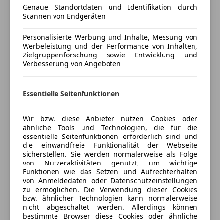
Radio
Fahrzeug fährt, lenkt und bremst einwandfrei.
Genaue Standortdaten und Identifikation durch
Scannen von Endgeräten
Technisch wie optisch gepflegt.
Sicherheit
Personalisierte Werbung und Inhalte, Messung von
ABS
Folgende Teile wurden erneuert:
Mehr anzeigen
Werbeleistung und der Performance von Inhalten,
Beifahrerairbag
• Hinterachslager 6x
Zielgruppenforschung sowie Entwicklung und
ESP
Verbesserung von Angeboten
• Alle Bremsleitungen
Versicherung
Fahrerairbag
• Querlenker
Nebelscheinwerfer
• Getriebelager
Essentielle Seitenfunktionen
Kfz-Versicherung
Seitenairbag
• Stabistangen
Servolenkung
• Lambdasonde
Wir bzw. diese Anbieter nutzen Cookies oder
Wegfahrsperre
Versicherungsschutz an Ihre Bedürfnisse
• Mitteltopf & Endtopf (Auspuff)
ähnliche Tools und Technologien, die für die
Zentralverriegelung
anpassen
• Spur neu eingestellt
essentielle Seitenfunktionen erforderlich sind und
Zentralverriegelung mit Funkfernbedienung
die einwandfreie Funktionalität der Webseite
• Service mit originalem Mercedes-Öl und Filter
Freischaden-Gutschein ab Stufe 0
sicherstellen. Sie werden normalerweise als Folge
Extras
von Nutzeraktivitäten genutzt, um wichtige
Auto einfach online versichern & Rabatt holen
Motor und Getriebe laufen sauber, kein
Funktionen wie das Setzen und Aufrechterhalten
Alufelgen
von Anmeldedaten oder Datenschutzeinstellungen
Wartungsstau.
zu ermöglichen. Die Verwendung dieser Cookies
Ideal als zuverlässiges Alltags- oder
bzw. ähnlicher Technologien kann normalerweise
Jetzt berechnen
Langstreckenfahrzeug.
nicht abgeschaltet werden. Allerdings können
bestimmte Browser diese Cookies oder ähnliche