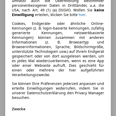
umfasst auch die Übermittlung bestimmter
personenbezogener Daten in Drittländer, u.a. die
Kraftstoff
Benzin
USA, nach Art. 49 (1) (a) DSGVO. Wollen Sie
keine
Einwilligung
erteilen, klicken Sie bitte
hier
.
Kraftstoffverbrauch
9,40
l/100 km (komb.)
Cookies, Endgeräte- oder ähnliche Online-
Kennungen (z. B. login-basierte Kennungen, zufällig
generierte Kennungen, netzwerkbasierte
Ausstattung
Kennungen) können zusammen mit anderen
Informationen (z. B. Browsertyp und
Komfort
Mehr anzeigen
Browserinformationen, Sprache, Bildschirmgröße,
unterstützte Technologien usw.) auf Ihrem Endgerät
Elektrische Fensterheber
gespeichert oder von dort ausgelesen werden, um
es jedes Mal wiederzuerkennen, wenn es eine App
Elektrische Seitenspiegel
Fahrzeugbeschreibung
oder einer Webseite aufruft. Dies geschieht für
Elektrische Sitze
einen oder mehrere der hier aufgeführten
Getönte Scheiben
Verarbeitungszwecke.
Mercedes-Benz CLK 200 Kompressor (W209)
Klimaanlage
Sie können Ihre Präferenzen jederzeit anpassen und
Lederlenkrad
erteilte Einwilligungen widerrufen, indem Sie in
Multifunktionslenkrad
unserer Datenschutzerklärung den Privacy Manager
06763888134
besuchen.
Tempomat
Verkaufe meinen Mercedes CLK 200 Kompressor in
Unterhaltung/Media
Zwecke
sehr gutem, tipptopp Zustand.