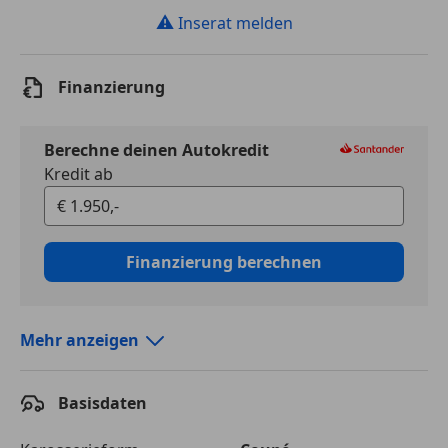
⚠
Inserat melden
Finanzierung
Berechne deinen Autokredit
Kredit ab
Finanzierung berechnen
Mehr anzeigen
Autokredit vergleichen
Basisdaten
Laufzeit
120 Monate
Kreditbetrag
€ 1 950,-