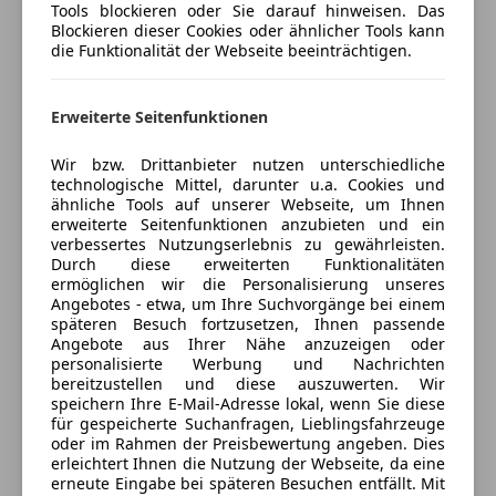
Tools blockieren oder Sie darauf hinweisen. Das
Privatverkauf, keine Garantie oder Gewährleistung.
Blockieren dieser Cookies oder ähnlicher Tools kann
Verkäufer
die Funktionalität der Webseite beeinträchtigen.
Privat
1160 wien, AT
Erweiterte Seitenfunktionen
Kontakt
Wir bzw. Drittanbieter nutzen unterschiedliche
technologische Mittel, darunter u.a. Cookies und
ähnliche Tools auf unserer Webseite, um Ihnen
erweiterte Seitenfunktionen anzubieten und ein
Anbieter kontaktieren
verbessertes Nutzungserlebnis zu gewährleisten.
Durch diese erweiterten Funktionalitäten
ermöglichen wir die Personalisierung unseres
Deine Nachricht
Angebotes - etwa, um Ihre Suchvorgänge bei einem
späteren Besuch fortzusetzen, Ihnen passende
Angebote aus Ihrer Nähe anzuzeigen oder
personalisierte Werbung und Nachrichten
bereitzustellen und diese auszuwerten. Wir
speichern Ihre E-Mail-Adresse lokal, wenn Sie diese
für gespeicherte Suchanfragen, Lieblingsfahrzeuge
oder im Rahmen der Preisbewertung angeben. Dies
erleichtert Ihnen die Nutzung der Webseite, da eine
erneute Eingabe bei späteren Besuchen entfällt. Mit