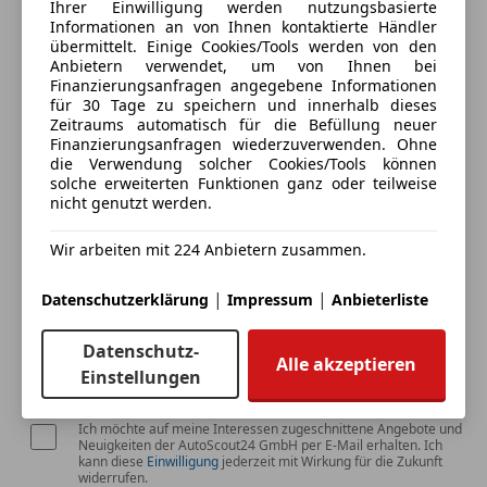
Ihrer Einwilligung werden nutzungsbasierte
Informationen an von Ihnen kontaktierte Händler
3 ähnliche Fahrzeuge gefunden
übermittelt. Einige Cookies/Tools werden von den
Ich erlaube den Händlern dieser
Anbietern verwendet, um von Ihnen bei
Finanzierungsanfragen angegebene Informationen
Fahrzeuge mich zu kontaktieren.
für 30 Tage zu speichern und innerhalb dieses
Zeitraums automatisch für die Befüllung neuer
Finanzierungsanfragen wiederzuverwenden. Ohne
Dein Name
die Verwendung solcher Cookies/Tools können
solche erweiterten Funktionen ganz oder teilweise
nicht genutzt werden.
Deine E-Mail
Wir arbeiten mit 224 Anbietern zusammen.
|
|
Datenschutzerklärung
Impressum
Anbieterliste
Deine Telefonnummer (optional)
Datenschutz-
Alle akzeptieren
Einstellungen
Ich möchte auf meine Interessen zugeschnittene Angebote und
Neuigkeiten der AutoScout24 GmbH per E-Mail erhalten. Ich
kann diese
Einwilligung
jederzeit mit Wirkung für die Zukunft
widerrufen.