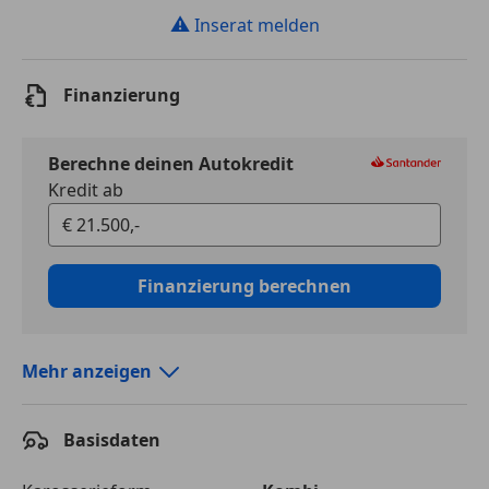
⚠
Inserat melden
Finanzierung
Berechne deinen Autokredit
Kredit ab
Finanzierung berechnen
Mehr anzeigen
Autokredit vergleichen
Basisdaten
Laufzeit
120 Monate
Kreditbetrag
€ 21 500,-