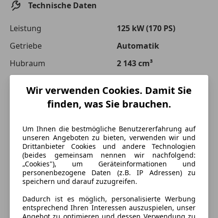
Technische Daten
Leistung
125 kW (170 PS)
Getriebe
Automatik
Hubraum
2 143 cm³
Zylinder
4
Wir verwenden Cookies. Damit Sie
Leergewicht
2 370 kg
finden, was Sie brauchen.
Um Ihnen die bestmögliche Benutzererfahrung auf
unseren Angeboten zu bieten, verwenden wir und
Drittanbieter Cookies und andere Technologien
(beides gemeinsam nennen wir nachfolgend:
„Cookies"), um Geräteinformationen und
personenbezogene Daten (z.B. IP Adressen) zu
speichern und darauf zuzugreifen.
Dadurch ist es möglich, personalisierte Werbung
entsprechend Ihren Interessen auszuspielen, unser
Angebot zu optimieren und dessen Verwendung zu