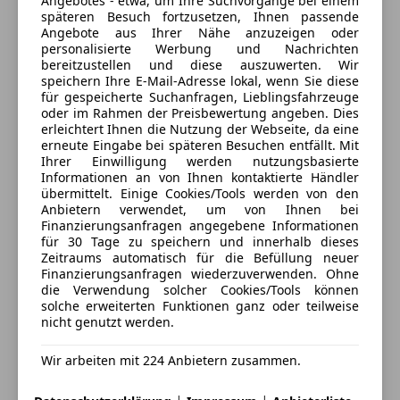
ESP
Angebotes - etwa, um Ihre Suchvorgänge bei einem
späteren Besuch fortzusetzen, Ihnen passende
Fahrerairbag
Kontakt
Angebote aus Ihrer Nähe anzuzeigen oder
Fernlichtassistent
personalisierte Werbung und Nachrichten
Geschwindigkeits-begrenzungsanlage
bereitzustellen und diese auszuwerten. Wir
speichern Ihre E-Mail-Adresse lokal, wenn Sie diese
Isofix
für gespeicherte Suchanfragen, Lieblingsfahrzeuge
Anbieter kontaktieren
Kopfairbag
oder im Rahmen der Preisbewertung angeben. Dies
Kurvenlicht
erleichtert Ihnen die Nutzung der Webseite, da eine
Deine Nachricht
erneute Eingabe bei späteren Besuchen entfällt. Mit
LED-Scheinwerfer
Ihrer Einwilligung werden nutzungsbasierte
LED-Tagfahrlicht
Informationen an von Ihnen kontaktierte Händler
Müdigkeitswarnsystem
übermittelt. Einige Cookies/Tools werden von den
Anbietern verwendet, um von Ihnen bei
Notbremsassistent
Finanzierungsanfragen angegebene Informationen
Notrufsystem
für 30 Tage zu speichern und innerhalb dieses
Reifendruckkontrollsystem
Zeitraums automatisch für die Befüllung neuer
Finanzierungsanfragen wiederzuverwenden. Ohne
Seitenairbag
die Verwendung solcher Cookies/Tools können
Servolenkung
solche erweiterten Funktionen ganz oder teilweise
Tagfahrlicht
nicht genutzt werden.
Traktionskontrolle
3 ähnliche Fahrzeuge gefunden
Wir arbeiten mit 224 Anbietern zusammen.
Voll-LED Scheinwerfer
Ich erlaube den Händlern dieser
Fahrzeuge mich zu kontaktieren.
Wegfahrsperre