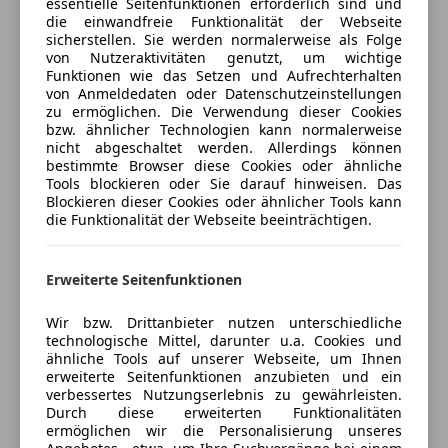
essentielle Seitenfunktionen erforderlich sind und
hinten
die einwandfreie Funktionalität der Webseite
Unterhaltung/Media
• Winterreifen neu R18 (Bridgestone) 255 vorne &
sicherstellen. Sie werden normalerweise als Folge
Versicherung
hinten
von Nutzeraktivitäten genutzt, um wichtige
Bluetooth
Funktionen wie das Setzen und Aufrechterhalten
• Bremsbeläge und Bremsscheiben neu (Original)
Bordcomputer
von Anmeldedaten oder Datenschutzeinstellungen
Kfz-Versicherung
• Pickerl gültig bis 10/2026 + 4 Monate
CD
zu ermöglichen. Die Verwendung dieser Cookies
bzw. ähnlicher Technologien kann normalerweise
DAB-Radio
nicht abgeschaltet werden. Allerdings können
Versicherungsschutz an Ihre Bedürfnisse
Für weitere Fragen stehe ich gerne zur Verfügung.
Freisprecheinrichtung
bestimmte Browser diese Cookies oder ähnliche
anpassen
MP3
Tools blockieren oder Sie darauf hinweisen. Das
Kilometer können abweichen, da das Fahrzeug noch
Blockieren dieser Cookies oder ähnlicher Tools kann
Freischaden-Gutschein ab Stufe 0
Radio
die Funktionalität der Webseite beeinträchtigen.
gefahren wird. Privatverkauf keine Garantie.
Soundsystem
Auto einfach online versichern & Rabatt holen
USB
W-Lan / Wifi Hotspot
Erweiterte Seitenfunktionen
Jetzt berechnen
Sicherheit
Wir bzw. Drittanbieter nutzen unterschiedliche
technologische Mittel, darunter u.a. Cookies und
ABS
ähnliche Tools auf unserer Webseite, um Ihnen
Abstandswarner
erweiterte Seitenfunktionen anzubieten und ein
Verkäufer
Privat
verbessertes Nutzungserlebnis zu gewährleisten.
Airbag hinten
Durch diese erweiterten Funktionalitäten
Beifahrerairbag
ermöglichen wir die Personalisierung unseres
1100 Wien, AT