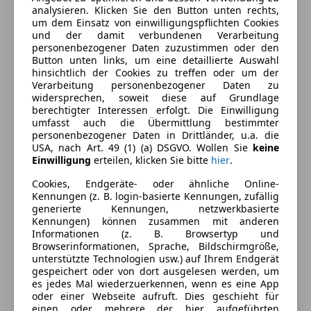
analysieren. Klicken Sie den Button unten rechts,
um dem Einsatz von einwilligungspflichten Cookies
und der damit verbundenen Verarbeitung
personenbezogener Daten zuzustimmen oder den
Button unten links, um eine detaillierte Auswahl
hinsichtlich der Cookies zu treffen oder um der
Verarbeitung personenbezogener Daten zu
Energieverbrauch
widersprechen, soweit diese auf Grundlage
berechtigter Interessen erfolgt. Die Einwilligung
umfasst auch die Übermittlung bestimmter
Kraftstoff
Diesel
personenbezogener Daten in Drittländer, u.a. die
USA, nach Art. 49 (1) (a) DSGVO. Wollen Sie
keine
Kraftstoffverbrauch
4,70
l/100 km (komb.)
Einwilligung
erteilen, klicken Sie bitte
hier
.
Cookies, Endgeräte- oder ähnliche Online-
Ausstattung
Kennungen (z. B. login-basierte Kennungen, zufällig
generierte Kennungen, netzwerkbasierte
Kennungen) können zusammen mit anderen
Komfort
Mehr anzeigen
Informationen (z. B. Browsertyp und
Browserinformationen, Sprache, Bildschirmgröße,
3-Zonen-Klimaautomatik
unterstützte Technologien usw.) auf Ihrem Endgerät
Einparkhilfe
Farbe und Innenausstattung
gespeichert oder von dort ausgelesen werden, um
Einparkhilfe Rückfahrkamera
es jedes Mal wiederzuerkennen, wenn es eine App
oder einer Webseite aufruft. Dies geschieht für
Einparkhilfe selbstlenkendes System
Außenfarbe
Grau
einen oder mehrere der hier aufgeführten