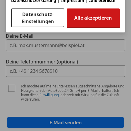
|
|
Datenschutzerklärung
Impressum
Anbieterliste
Zentralverriegelung
Zentralverriegelung mit Funkfernbedienung
Dein Name
Datenschutz-
Alle akzeptieren
Extras
Einstellungen
Ambientebeleuchtung
Deine E-Mail
Gepäckraumabtrennung
Innenspiegel automatisch abblendend
Schaltwippen
Sommerreifen
Deine Telefonnummer (optional)
Sportpaket
Sprachsteuerung
Winterreifen
Ich möchte auf meine Interessen zugeschnittene Angebote und
Neuigkeiten der AutoScout24 GmbH per E-Mail erhalten. Ich
kann diese
Einwilligung
jederzeit mit Wirkung für die Zukunft
widerrufen.
E-Mail senden