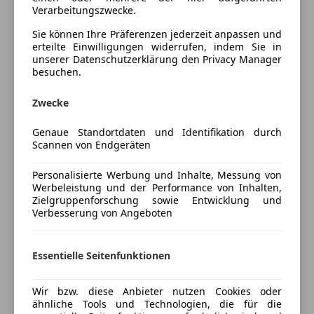
Einparkhilfe Sensoren hinten
Verarbeitungszwecke.
Lackierung
Metallic
Einparkhilfe Sensoren vorne
Sie können Ihre Präferenzen jederzeit anpassen und
Elektrische Fensterheber
Farbe der
Schwarz
erteilte Einwilligungen widerrufen, indem Sie in
Elektrische Heckklappe
Innenausstattung
unserer Datenschutzerklärung den Privacy Manager
Elektrische Seitenspiegel
besuchen.
Elektrische Sitze
Fahrzeugbeschreibung
Zwecke
Getönte Scheiben
Klimaanlage
Genaue Standortdaten und Identifikation durch
FINANZIERUNG MÖGLICH.
Lederlenkrad
Scannen von Endgeräten
Lichtsensor
Das Fahrzeug ist in einem einwandfreien Zustand.
Lordosenstütze
Personalisierte Werbung und Inhalte, Messung von
Wurde immer Scheckheftgepflegt in der Mercedes
Werbeleistung und der Performance von Inhalten,
Luftfederung
Zielgruppenforschung sowie Entwicklung und
Werkstatt und ist Garagengepflegt.
Multifunktionslenkrad
Verbesserung von Angeboten
Navigationssystem
• AMG Line
Regensensor
• Dachhimmel Schwarz
Essentielle Seitenfunktionen
Sitzheizung
• Multibeam LED Scheinwerfer
Start/Stop-Automatik
• Pickerl und Service am 10/2025 durchgeführt
teilb. Rücksitzbank
Wir bzw. diese Anbieter nutzen Cookies oder
• Sommerreifen neu R18 (Yokohama) 255 vorne 285
ähnliche Tools und Technologien, die für die
Mehr anzeigen
Tempomat