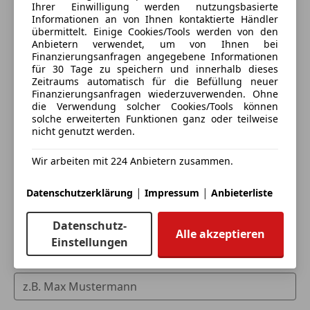
Ihrer Einwilligung werden nutzungsbasierte
Informationen an von Ihnen kontaktierte Händler
übermittelt. Einige Cookies/Tools werden von den
Anbietern verwendet, um von Ihnen bei
Finanzierungsanfragen angegebene Informationen
für 30 Tage zu speichern und innerhalb dieses
Zeitraums automatisch für die Befüllung neuer
Finanzierungsanfragen wiederzuverwenden. Ohne
die Verwendung solcher Cookies/Tools können
solche erweiterten Funktionen ganz oder teilweise
Eintauschwagen: Kaufen und verkaufen in nur einem
nicht genutzt werden.
Schritt
Wir arbeiten mit 224 Anbietern zusammen.
Ich möchte mein Auto in Zahlung geben
(unverbindlich).
|
|
Datenschutzerklärung
Impressum
Anbieterliste
Fahrzeugdaten hinzufügen
Datenschutz-
Alle akzeptieren
Einstellungen
Dein Name