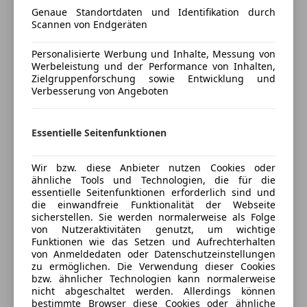
Fahrzeug ist Vollfahrbereit.
Genaue Standortdaten und Identifikation durch
Scannen von Endgeräten
Mehr anzeigen
Irrtümer, Zwischenverkauf und Rechtschreibfehler
vorbehalten
Personalisierte Werbung und Inhalte, Messung von
Besichtigungen ausschließlich
Werbeleistung und der Performance von Inhalten,
Versicherung
Zielgruppenforschung sowie Entwicklung und
nach TERMINVEREINBARUNG.
Verbesserung von Angeboten
Kfz-Versicherung
Essentielle Seitenfunktionen
Versicherungsschutz an Ihre Bedürfnisse
anpassen
Wir bzw. diese Anbieter nutzen Cookies oder
ähnliche Tools und Technologien, die für die
Freischaden-Gutschein ab Stufe 0
essentielle Seitenfunktionen erforderlich sind und
Auto einfach online versichern & Rabatt holen
die einwandfreie Funktionalität der Webseite
sicherstellen. Sie werden normalerweise als Folge
von Nutzeraktivitäten genutzt, um wichtige
Funktionen wie das Setzen und Aufrechterhalten
Jetzt berechnen
von Anmeldedaten oder Datenschutzeinstellungen
zu ermöglichen. Die Verwendung dieser Cookies
bzw. ähnlicher Technologien kann normalerweise
nicht abgeschaltet werden. Allerdings können
bestimmte Browser diese Cookies oder ähnliche