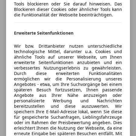
Verkäufer
Händler
Tools blockieren oder Sie darauf hinweisen. Das
Blockieren dieser Cookies oder ähnlicher Tools kann
die Funktionalität der Webseite beeinträchtigen.
Kale Autohandel KG
5
Sterne
Sternebewertung 5 von 5
(94% Weiterempfehlungen)
Erweiterte Seitenfunktionen
Anbieter auf AutoScout24 seit 2024
Wir bzw. Drittanbieter nutzen unterschiedliche
Sankt Egydener Straße 11
,
technologische Mittel, darunter u.a. Cookies und
ähnliche Tools auf unserer Webseite, um Ihnen
2700 Wiener Neustadt, AT
erweiterte Seitenfunktionen anzubieten und ein
verbessertes Nutzungserlebnis zu gewährleisten.
Kontakt
Durch diese erweiterten Funktionalitäten
ermöglichen wir die Personalisierung unseres
Angebotes - etwa, um Ihre Suchvorgänge bei einem
Alle Fahrzeuge des Anbieters
späteren Besuch fortzusetzen, Ihnen passende
Angebote aus Ihrer Nähe anzuzeigen oder
personalisierte Werbung und Nachrichten
bereitzustellen und diese auszuwerten. Wir
Anbieter kontaktieren
speichern Ihre E-Mail-Adresse lokal, wenn Sie diese
für gespeicherte Suchanfragen, Lieblingsfahrzeuge
Deine Nachricht
oder im Rahmen der Preisbewertung angeben. Dies
erleichtert Ihnen die Nutzung der Webseite, da eine
erneute Eingabe bei späteren Besuchen entfällt. Mit