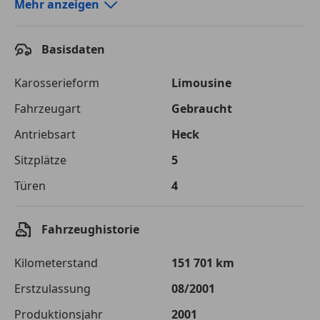
Autokredit-Rechner von durchblicker.at
Mehr anzeigen
Einfach Rate berechnen und günstige Konditionen
finden!
Basisdaten
Autokredit vergleichen
Karosserieform
Limousine
Laufzeit
120 Monate
Fahrzeugart
Gebraucht
Antriebsart
Heck
Kreditbetrag
€ 2 500,-
Sitzplätze
5
Zu zahlender
€ 3 522,-
Gesamtbetrag
Türen
4
Einberechnete Gebühren
€ 0,-
Fahrzeughistorie
Effektivzinsatz
7,50 %
Kilometerstand
151 701 km
Sollzinssatz
7,25 %
Erstzulassung
08/2001
Monatliche Rate
€ 29,35
Produktionsjahr
2001