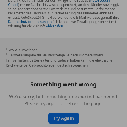
Durch Klick auf „E-Mail senden“ willige ich ein, dass (
AutoScout24
GmbH
) meine Nachricht zwischenspeichert, an den Händler sowie ggf.
seine Kooperationspartner weiterleitet und bestimmte Performance-
Parameter des Händlers zur Verbesserung des Kundenerlebnisses
erfasst. AutoScout24 GmbH verwendet die E-Mail-Adresse gemäß ihren
Datenschutzbestimmungen
. Ich kann diese Einwilligung jederzeit mit
Wirkung für die Zukunft
widerrufen
.
MwSt. ausweisbar
Herstellerangabe für Neufahrzeuge. Je nach Kilometerstand,
Fahrverhalten, Batteriealter und Ladeverhalten kann die elektrische
Reichweite bei Gebrauchtwagen deutlich abweichen.
Something went wrong
We're sorry, but something unexpected happened.
Please try again or refresh the page.
Try Again