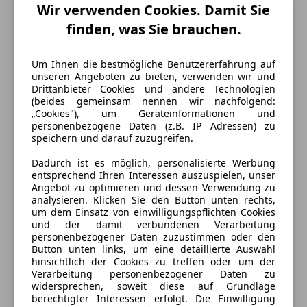
Wir verwenden Cookies. Damit Sie
finden, was Sie brauchen.
Um Ihnen die bestmögliche Benutzererfahrung auf
unseren Angeboten zu bieten, verwenden wir und
Drittanbieter Cookies und andere Technologien
(beides gemeinsam nennen wir nachfolgend:
„Cookies"), um Geräteinformationen und
Energieverbrauch
personenbezogene Daten (z.B. IP Adressen) zu
speichern und darauf zuzugreifen.
Kraftstoff
Diesel
Dadurch ist es möglich, personalisierte Werbung
entsprechend Ihren Interessen auszuspielen, unser
Angebot zu optimieren und dessen Verwendung zu
Ausstattung
analysieren. Klicken Sie den Button unten rechts,
um dem Einsatz von einwilligungspflichten Cookies
und der damit verbundenen Verarbeitung
Komfort
Mehr anzeigen
personenbezogener Daten zuzustimmen oder den
Button unten links, um eine detaillierte Auswahl
Armlehne
hinsichtlich der Cookies zu treffen oder um der
Elektrische Fensterheber
Farbe und Innenausstattung
Verarbeitung personenbezogener Daten zu
Elektrische Seitenspiegel
widersprechen, soweit diese auf Grundlage
berechtigter Interessen erfolgt. Die Einwilligung
Elektrische Sitze
Außenfarbe
Silber