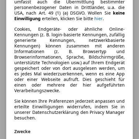
umfasst auch die Übermittlung bestimmter
Getönte Scheiben
personenbezogener Daten in Drittländer, u.a. die
Lackierung
Andere
Klimaanlage
USA, nach Art. 49 (1) (a) DSGVO. Wollen Sie
keine
Einwilligung
erteilen, klicken Sie bitte
hier
.
Multifunktionslenkrad
Tempomat
Fahrzeugbeschreibung
Cookies, Endgeräte- oder ähnliche Online-
Kennungen (z. B. login-basierte Kennungen, zufällig
Sicherheit
generierte Kennungen, netzwerkbasierte
Verkauf an Gewerbepersonen oder Export !
Kennungen) können zusammen mit anderen
ABS
Informationen (z. B. Browsertyp und
ESP
Browserinformationen, Sprache, Bildschirmgröße,
Mercedes E200 CDI 2.2 Diesel 116PS Schaltgetriebe
unterstützte Technologien usw.) auf Ihrem Endgerät
Fahrerairbag
gespeichert oder von dort ausgelesen werden, um
Kopfairbag
Pickerl Abgelaufen
es jedes Mal wiederzuerkennen, wenn es eine App
Nebelscheinwerfer
oder einer Webseite aufruft. Dies geschieht für
einen oder mehrere der hier aufgeführten
Seitenairbag
Kilometerstand: 151.701 (Original Garantiert)
Verarbeitungszwecke.
Servolenkung
Wegfahrsperre
Sie können Ihre Präferenzen jederzeit anpassen und
Klima, Tempomat, Elektrische Fensterheber
erteilte Einwilligungen widerrufen, indem Sie in
Zentralverriegelung
unserer Datenschutzerklärung den Privacy Manager
besuchen.
Mehr anzeigen
Fahrzeug hat einige Roststellen.
Zwecke
Preisbewertung