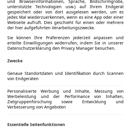
und Browserinformationen, Sprache, Bildschirmgröße,
unterstützte Technologien usw.) auf Ihrem Endgerät
gespeichert oder von dort ausgelesen werden, um es
jedes Mal wiederzuerkennen, wenn es eine App oder einer
Webseite aufruft. Dies geschieht für einen oder mehrere
der hier aufgeführten Verarbeitungszwecke.
Sie können Ihre Präferenzen jederzeit anpassen und
erteilte Einwilligungen widerrufen, indem Sie in unserer
Schadstoffklasse
Euro 6d-T
Datenschutzerklärung den Privacy Manager besuchen.
Kraftstoff
Benzin
Zwecke
Kraftstoffverbrauch
8,80
l/100 
Genaue Standortdaten und Identifikation durch Scannen
von Endgeräten
CO₂-Emissionen
200 g/km 
Personalisierte Werbung und Inhalte, Messung von
Werbeleistung und der Performance von Inhalten,
Komfort
360° Kame
Mehr anzeigen
Zielgruppenforschung sowie Entwicklung und
Berganfahr
Verbesserung von Angeboten
Einparkhilf
ng
Außenfarbe
Grau
Einparkhil
Essentielle Seitenfunktionen
Einparkhil
Farbe laut Hersteller
IRIDIUM-S