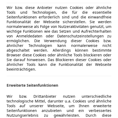
Einparkhil
Lackierung
Metallic
Einparkhil
Wir bzw. diese Anbieter nutzen Cookies oder ähnliche
Tools und Technologien, die für die essentielle
Elektrisch
Farbe der Innenausstattung
Schwarz
Seitenfunktionen erforderlich sind und die einwandfreie
Elektrisch
Funktionalität der Webseite sicherstellen. Sie werden
Innenausstattung
Vollleder
Elektrische
normalerweise als Folge von Nutzeraktivitäten genutzt, um
wichtige Funktionen wie das Setzen und Aufrechterhalten
Elektrische
von Anmeldedaten oder Datenschutzeinstellungen zu
Head-up di
ermöglichen. Die Verwendung dieser Cookies bzw.
Der Mercedes-AMG E53 überzeugt nicht nur mit L
Klimaauto
ähnlicher Technologien kann normalerweise nicht
Sound: Durch die verbaute Downpipe entfaltet d
abgeschaltet werden. Allerdings können bestimmte
Lederauss
satteren, sportlicheren Klang. Der originale OPF i
Browser diese Cookies oder ähnliche Tools blockieren oder
Lederlenk
Sie darauf hinweisen. Das Blockieren dieser Cookies oder
vorhanden.
Lichtsenso
ähnlicher Tools kann die Funktionalität der Webseite
Ablage-Paket
beeinträchtigen.
Lordosens
Adaptive Scheibenwischeranlage (Magic Vision Con
Luftfeder
Air-Balance-Paket
Multifunkt
Erweiterte Seitenfunktionen
Akustik-Verdeck farbig
Navigatio
AMG Driver's Package
Regensens
Wir bzw. Drittanbieter nutzen unterschiedliche
AMG Track Package
technologische Mittel, darunter u.a. Cookies und ähnliche
Schiebeda
Armaturentafel Oberteil Leder Nappa
Mehr anzeigen
Tools auf unserer Webseite, um Ihnen erweiterte
Schlüssell
Seitenfunktionen anzubieten und ein verbessertes
Audio-Navigationssystem: COMAND Online
Sitzbelüft
Nutzungserlebnis zu gewährleisten. Durch diese
Cabrio-Komfort-Paket