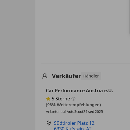
Verkäufer
Händler
Car Performance Austria e.U.
5
Sterne
Sternebewertung 5 von 5
(98% Weiterempfehlungen)
Anbieter auf AutoScout24 seit 2025
Südtiroler Platz 12
,
6330 Kufstein, AT