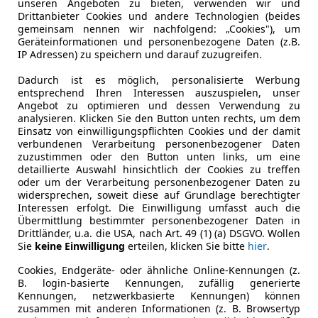
unseren Angeboten zu bieten, verwenden wir und
Drittanbieter Cookies und andere Technologien (beides
gemeinsam nennen wir nachfolgend: „Cookies"), um
Leistung
320 kW (43
Geräteinformationen und personenbezogene Daten (z.B.
IP Adressen) zu speichern und darauf zuzugreifen.
Getriebe
Automati
Dadurch ist es möglich, personalisierte Werbung
Gänge
9
entsprechend Ihren Interessen auszuspielen, unser
Angebot zu optimieren und dessen Verwendung zu
Zylinder
6
analysieren. Klicken Sie den Button unten rechts, um dem
Einsatz von einwilligungspflichten Cookies und der damit
Leergewicht
2 055 kg
verbundenen Verarbeitung personenbezogener Daten
zuzustimmen oder den Button unten links, um eine
detaillierte Auswahl hinsichtlich der Cookies zu treffen
oder um der Verarbeitung personenbezogener Daten zu
widersprechen, soweit diese auf Grundlage berechtigter
Interessen erfolgt. Die Einwilligung umfasst auch die
Übermittlung bestimmter personenbezogener Daten in
Drittländer, u.a. die USA, nach Art. 49 (1) (a) DSGVO. Wollen
Sie
keine Einwilligung
erteilen, klicken Sie bitte
hier
.
Cookies, Endgeräte- oder ähnliche Online-Kennungen (z.
B. login-basierte Kennungen, zufällig generierte
Kennungen, netzwerkbasierte Kennungen) können
zusammen mit anderen Informationen (z. B. Browsertyp