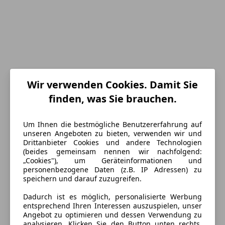
Wir verwenden Cookies. Damit Sie
finden, was Sie brauchen.
Energieverbrauch
Kraftstoff
Elektro
Um Ihnen die bestmögliche Benutzererfahrung auf
unseren Angeboten zu bieten, verwenden wir und
Batteriezertifikat
Ja
Drittanbieter Cookies und andere Technologien
(beides gemeinsam nennen wir nachfolgend:
CO₂-Emissionen
0 g/km (komb.)
„Cookies"), um Geräteinformationen und
personenbezogene Daten (z.B. IP Adressen) zu
speichern und darauf zuzugreifen.
Ausstattung
Dadurch ist es möglich, personalisierte Werbung
entsprechend Ihren Interessen auszuspielen, unser
Komfort
Mehr anzeigen
Angebot zu optimieren und dessen Verwendung zu
analysieren. Klicken Sie den Button unten rechts,