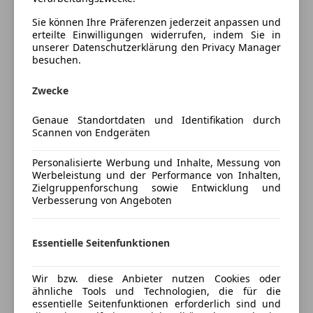
Zusatzausstattung
DAB-Radio
Ladekantenschutz in Chromoptik
Sie können Ihre Präferenzen jederzeit anpassen und
Freisprecheinrichtung
Ladekabel bis 1,8 kW für Haushaltssteckdose, 5m,
erteilte Einwilligungen widerrufen, indem Sie in
unserer Datenschutzerklärung den Privacy Manager
Musikstreaming integriert
glatt
besuchen.
Radio
Ladekabel für Wallbox und öffentliche
Volldigitales Kombiinstrument
Ladestationen, 5m, glatt
Mehr anzeigen
Zwecke
W-Lan / Wifi Hotspot
TIREFIT
Akustischer Umfeldschutz
Genaue Standortdaten und Identifikation durch
Sicherheit
Preisbewertung
Scannen von Endgeräten
DYNAMIC SELECT
Fahrerairbag
Zierelemente Spiraloptik
Personalisierte Werbung und Inhalte, Messung von
Mehr anzeigen
Fernlichtassistent
Linkslenkung
Werbeleistung und der Performance von Inhalten,
Geschwindigkeits-begrenzungsanlage
Multifunktions-Sportlenkrad in Leder
Zielgruppenforschung sowie Entwicklung und
LED-Scheinwerfer
Verbesserung von Angeboten
Digitales Extra: MBUX Navigation Plus
Versicherung
LED-Tagfahrlicht
Advanced-Paket
Notbremsassistent
Standard Ausstattung
Kfz-Versicherung
Essentielle Seitenfunktionen
Notrufsystem
Advanced Paket
Reifendruckkontrollsystem
Park-Paket mit Rückfahrkamera, ohne
Versicherungsschutz an Ihre Bedürfnisse
Wir bzw. diese Anbieter nutzen Cookies oder
Spurhalteassistent
Längsparkfunktion
ähnliche Tools und Technologien, die für die
anpassen
Tagfahrlicht
Spiegel-Paket
essentielle Seitenfunktionen erforderlich sind und