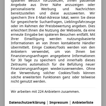
späteren Besuch fortzusetzen, Ihnen passende
1220 Wien, AT
Rückfahrkamera
Angebote aus Ihrer Nähe anzuzeigen oder
personalisierte Werbung und Nachrichten
Totwinkel-Assistent
bereitzustellen und diese auszuwerten. Wir
Kontakt
Aktiver Park-Assistent mit PARKTRONIC
speichern Ihre E-Mail-Adresse lokal, wenn Sie diese
Aktiver Spurhalte-Assistent
für gespeicherte Suchanfragen, Lieblingsfahrzeuge
Kundencenter Merbag
oder im Rahmen der Preisbewertung angeben. Dies
Innen- & Außenspiegel autom. abblendend
erleichtert Ihnen die Nutzung der Webseite, da eine
Aktiver Brems-Assistent
erneute Eingabe bei späteren Besuchen entfällt. Mit
Alle Fahrzeuge des Anbieters
GPS Antenne
Ihrer Einwilligung werden nutzungsbasierte
Informationen an von Ihnen kontaktierte Händler
Ausstiegswarnfunktion
übermittelt. Einige Cookies/Tools werden von den
Gepäcknetz an Fahrer- und Beifahrerlehne
Anbieter kontaktieren
Anbietern verwendet, um von Ihnen bei
Sitzlehnen im Fond klappbar
Finanzierungsanfragen angegebene Informationen
für 30 Tage zu speichern und innerhalb dieses
Deine Nachricht
Kneebag
Zeitraums automatisch für die Befüllung neuer
Doppelcupholder
Finanzierungsanfragen wiederzuverwenden. Ohne
Sprache Kombiinstrument - deutsch
die Verwendung solcher Cookies/Tools können
solche erweiterten Funktionen ganz oder teilweise
Scheibenwischer mit Regensensor
nicht genutzt werden.
Mercedes-Benz Notrufsystem
Digitales Extra: Erweiterte Funktionen MBUX
Wir arbeiten mit 224 Anbietern zusammen.
Kommunikationsmodul (LTE) für die Nutzung von
Mercedes me connect Diensten
|
|
Datenschutzerklärung
Impressum
Anbieterliste