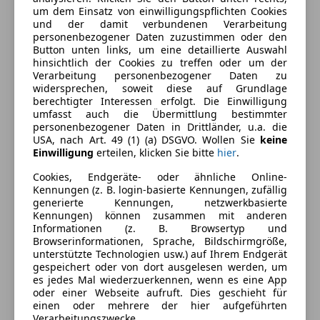
Armlehne
um dem Einsatz von einwilligungspflichten Cookies
und der damit verbundenen Verarbeitung
Einparkhilfe
Farbe und Innenausstattung
personenbezogener Daten zuzustimmen oder den
Einparkhilfe Rückfahrkamera
Button unten links, um eine detaillierte Auswahl
Einparkhilfe selbstlenkendes System
hinsichtlich der Cookies zu treffen oder um der
Außenfarbe
Weiß
Verarbeitung personenbezogener Daten zu
Einparkhilfe Sensoren hinten
widersprechen, soweit diese auf Grundlage
Farbe laut Hersteller
Polarweiß
Einparkhilfe Sensoren vorne
berechtigter Interessen erfolgt. Die Einwilligung
Elektrische Heckklappe
umfasst auch die Übermittlung bestimmter
Lackierung
Andere
personenbezogener Daten in Drittländer, u.a. die
Elektrische Seitenspiegel
USA, nach Art. 49 (1) (a) DSGVO. Wollen Sie
keine
Farbe der
Sonstige
Getönte Scheiben
Einwilligung
erteilen, klicken Sie bitte
hier
.
Innenausstattung
Klimaautomatik
Cookies, Endgeräte- oder ähnliche Online-
Lordosenstütze
Kennungen (z. B. login-basierte Kennungen, zufällig
Multifunktionslenkrad
Fahrzeugbeschreibung
generierte Kennungen, netzwerkbasierte
Navigationssystem
Kennungen) können zusammen mit anderen
Informationen (z. B. Browsertyp und
Regensensor
Eingabefehler und Zwischenverkauf vorbehalten!
Browserinformationen, Sprache, Bildschirmgröße,
Sitzheizung
Fahrzeugbeschreibung und Fahrzeugausstattung
unterstützte Technologien usw.) auf Ihrem Endgerät
teilb. Rücksitzbank
gespeichert oder von dort ausgelesen werden, um
sind unverbindlich und werden nicht automatisch in
es jedes Mal wiederzuerkennen, wenn es eine App
Tempomat
dieser Form zum Vertragsinhalt!
oder einer Webseite aufruft. Dies geschieht für
einen oder mehrere der hier aufgeführten
Unterhaltung/Media
Verarbeitungszwecke.