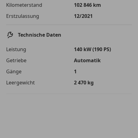
Die tatsächlichen Konditionen sind abhängig von Ihrer Bonität sowie
Kilometerstand
102 846 km
von der von Ihnen gewählten Bank. Rückzahlungszeitraum 1-10
Jahre. Zinsspanne Sollzinssatz: 2,90% - 14,90%.
Erstzulassung
12/2021
Jetzt berechnen
Technische Daten
Leistung
140 kW (190 PS)
Getriebe
Automatik
Gänge
1
Leergewicht
2 470 kg