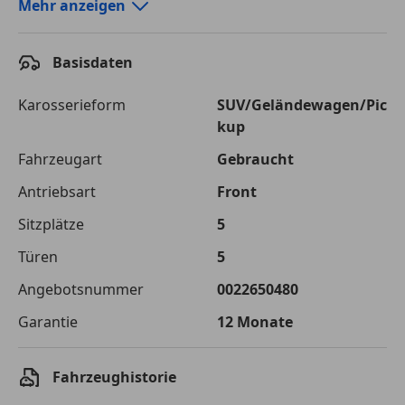
Autokredit-Rechner von durchblicker.at
Mehr anzeigen
Einfach Rate berechnen und günstige Konditionen
finden!
Basisdaten
Autokredit vergleichen
Karosserieform
SUV/Geländewagen/Pic
kup
Laufzeit
120 Monate
Fahrzeugart
Gebraucht
Kreditbetrag
€ 28 000,-
Antriebsart
Front
Zu zahlender
€ 39 446,-
Sitzplätze
5
Gesamtbetrag
Türen
5
Einberechnete Gebühren
€ 0,-
Angebotsnummer
0022650480
Effektivzinsatz
7,50 %
Garantie
12 Monate
Sollzinssatz
7,25 %
Monatliche Rate
€ 328,72
Fahrzeughistorie