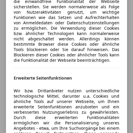
die einwandfreie Funktionalität der Webseite
Totwinkel-Assistent
Freischaden-Gutschein ab Stufe 0
Progressive
sicherstellen. Sie werden normalerweise als Folge
Verkehrszeichenerkennung
Sommerreifen
Auto einfach online versichern & Rabatt holen
von Nutzeraktivitäten genutzt, um wichtige
Voll-LED Scheinwerfer
45,7 cm (18") Leichtmetallräder im 5-Speichen-
Funktionen wie das Setzen und Aufrechterhalten
von Anmeldedaten oder Datenschutzeinstellungen
Design
Extras
zu ermöglichen. Die Verwendung dieser Cookies
Fondgurt-Statusanzeige im Instrumenten-Display
Jetzt berechnen
bzw. ähnlicher Technologien kann normalerweise
Alufelgen
Beifahrersitz mit Gewichtserkennung
nicht abgeschaltet werden. Allerdings können
bestimmte Browser diese Cookies oder ähnliche
Ambientebeleuchtung
Fußmatten Velours
Tools blockieren oder Sie darauf hinweisen. Das
Dachreling
4-Wege-Lordosenstütze
Blockieren dieser Cookies oder ähnlicher Tools kann
Verkäufer
Händler
Scheinwerferreinigung
12V-Steckdose im Gepäckraum
die Funktionalität der Webseite beeinträchtigen.
Sommerreifen
Mehrlenkerachse
Merbag GmbH
Sitzkomfort-Paket
Erweiterte Seitenfunktionen
Fußgängerschutz
4
Sterne
Sternebewertung 4 von 5
Licht- und Sicht-Paket
(76% Weiterempfehlungen)
Wir bzw. Drittanbieter nutzen unterschiedliche
Digitales Extra: Vorrüstung für Navigationsdienste
Anbieter auf AutoScout24 seit 2010
technologische Mittel, darunter u.a. Cookies und
ähnliche Tools auf unserer Webseite, um Ihnen
Bedienungsanleitung und Serviceinformation -
erweiterte Seitenfunktionen anzubieten und ein
Showroom
deutsch
verbessertes Nutzungserlebnis zu gewährleisten.
Digitales Extra: Vorrüstung für Remote- und
Geschlossen
Durch diese erweiterten Funktionalitäten
ermöglichen wir die Personalisierung unseres
Navigationsdienste
Öffnet um 9:00 Sa.
Angebotes - etwa, um Ihre Suchvorgänge bei einem
Vorrüstung für digitale Schlüsselübergabe
Donaustadtstraße 51
,