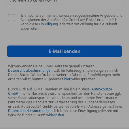
Markenlogos
Digitales Extra: Adaptiver Fernlicht-Assistent
Ich möchte auf meine Interessen zugeschnittene Angebote und
Fahrzeugsteckdose
Neuigkeiten der AutoScout24 GmbH per E-Mail erhalten. Ich
LED High Performance-Scheinwerfer
kann diese
Einwilligung
jederzeit mit Wirkung für die Zukunft
widerrufen.
Komfortsitze
Warnweste für Fahrer
Dachreling in poliertem Aluminium
Ablagefach in Mittelkonsole mit Rollo
E-Mail senden
Vorrüstung für digitales Radio
On-board AC-Lader bis 11 kW
Wir verwenden Deine E-Mail-Adresse gemäß unseren
Datenschutzbestimmungen
, z.B. für Fahrzeug-Empfehlungen ähnlich
On-board DC-Lader
Deiner Suche. Wenn Du keine weiteren Fahrzeug-Empfehlungen mehr
Wärmedämmend dunkel getöntes Glas
erhalten willst, kannst Du jederzeit
hier
widersprechen.
CENTRAL MEDIA DISPLAY
Durch Klick auf „E-Mail senden“ willige ich ein, dass (
AutoScout24
Sitzheizung für Fahrer und Beifahrer
GmbH
) meine Nachricht zwischenspeichert, an den Händler sowie ggf.
seine Kooperationspartner weiterleitet und bestimmte Performance-
Ambientebeleuchtung
Parameter des Händlers zur Verbesserung des Kundenerlebnisses
EASY-PACK Heckklappe
erfasst. AutoScout24 GmbH verwendet die E-Mail-Adresse gemäß ihren
Datenschutzbestimmungen
. Ich kann diese Einwilligung jederzeit mit
Erweiterte Serienausstattung
Wirkung für die Zukunft
widerrufen
.
Laderaum-Paket
COC-Papier EU6 - ohne Zulassungsbescheinigung