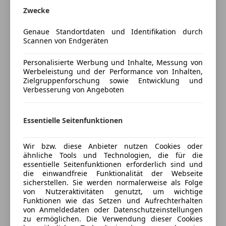
Zwecke
Lordosenstütze
Satz-Druckfehler vorbehalten
Luftfederung
Irrtum vorbehalten
Genaue Standortdaten und Identifikation durch
Massagesitze
Zwischenverkauf vorbehalten
Scannen von Endgeräten
Multifunktionslenkrad
Serien- und Sonderausstattung Irrtümer vorbehalten
Mehr anzeigen
Navigationssystem
Personalisierte Werbung und Inhalte, Messung von
Panoramadach
Werbeleistung und der Performance von Inhalten,
Zielgruppenforschung sowie Entwicklung und
Versicherung
Regensensor
LEASINGFÄHIG!
Verbesserung von Angeboten
Schiebedach
Kfz-Versicherung
Schlüssellose Zentralverriegelung
WERTPAKET GÜLTIG BIS 02.10.2028 ODER
Sitzbelüftung
Essentielle Seitenfunktionen
120.000KM!
Sitzheizung
Versicherungsschutz an Ihre Bedürfnisse
Tempomat
anpassen
Wir bzw. diese Anbieter nutzen Cookies oder
ähnliche Tools und Technologien, die für die
Freischaden-Gutschein ab Stufe 0
Unterhaltung/Media
essentielle Seitenfunktionen erforderlich sind und
EXTRAS:
die einwandfreie Funktionalität der Webseite
Auto einfach online versichern & Rabatt holen
Android Auto
sicherstellen. Sie werden normalerweise als Folge
von Nutzeraktivitäten genutzt, um wichtige
Apple CarPlay
MERCEDES-BENZ CONNECT - DIENSTE FÜR
Funktionen wie das Setzen und Aufrechterhalten
Bluetooth
NAVIGATION sales
von Anmeldedaten oder Datenschutzeinstellungen
Jetzt berechnen
Bordcomputer
zu ermöglichen. Die Verwendung dieser Cookies
02B BEDIENUNGSANLEITUNG UND SERVICEHEFT-