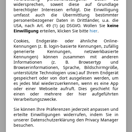
Armlehne
widersprechen, soweit diese auf Grundlage
berechtigter Interessen erfolgt. Die Einwilligung
Beheizbare Frontscheibe
Farbe und Innenausstattung
umfasst auch die Übermittlung bestimmter
Beheizbares Lenkrad
personenbezogener Daten in Drittländer, u.a. die
Berganfahrassistent
USA, nach Art. 49 (1) (a) DSGVO. Wollen Sie
keine
Außenfarbe
Schwarz
Einwilligung
erteilen, klicken Sie bitte
hier
.
Einparkhilfe
Farbe laut Hersteller
Obsidian schwarz
Einparkhilfe Rückfahrkamera
Cookies, Endgeräte- oder ähnliche Online-
Einparkhilfe Sensoren hinten
Kennungen (z. B. login-basierte Kennungen, zufällig
Lackierung
Metallic
generierte Kennungen, netzwerkbasierte
Einparkhilfe Sensoren vorne
Kennungen) können zusammen mit anderen
Innenausstattung
Vollleder
Elektrische Fensterheber
Informationen (z. B. Browsertyp und
Elektrische Heckklappe
Browserinformationen, Sprache, Bildschirmgröße,
unterstützte Technologien usw.) auf Ihrem Endgerät
Elektrische Seitenspiegel
Fahrzeugbeschreibung
gespeichert oder von dort ausgelesen werden, um
Elektrische Sitze
es jedes Mal wiederzuerkennen, wenn es eine App
Getönte Scheiben
oder einer Webseite aufruft. Dies geschieht für
Zum
Verkauf
angeboten wird ein
Mercedes-Benz
einen oder mehrere der hier aufgeführten
Head-up display
EQE 500 4Matic ,
in der Farbe
Obsidian schwarz
,
Verarbeitungszwecke.
Klimaanlage
Interieur
Leder
in
schwarz/anthrazit
mit
17.210
KM
Sie können Ihre Präferenzen jederzeit anpassen und
Klimaautomatik
Laufleistung.
erteilte Einwilligungen widerrufen, indem Sie in
Lederausstattung
unserer Datenschutzerklärung den Privacy Manager
Lederlenkrad
besuchen.
Lichtsensor