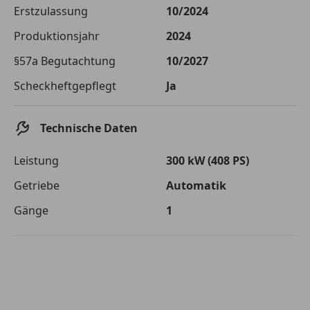
Die tatsächlichen Konditionen sind abhängig von Ihrer Bonität sowie
Erstzulassung
10/2024
von der von Ihnen gewählten Bank. Rückzahlungszeitraum 1-10
Jahre. Zinsspanne Sollzinssatz: 2,90% - 14,90%.
Produktionsjahr
2024
Jetzt berechnen
§57a Begutachtung
10/2027
Scheckheftgepflegt
Ja
Technische Daten
Leistung
300 kW (408 PS)
Getriebe
Automatik
Gänge
1