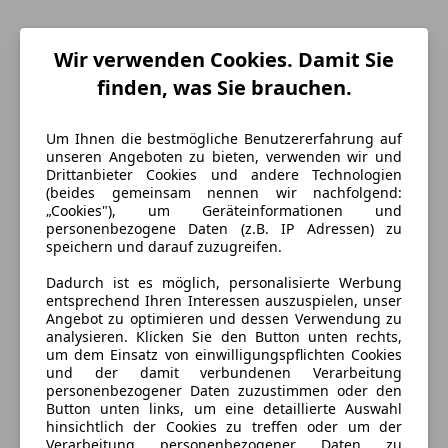
Wir verwenden Cookies. Damit Sie
finden, was Sie brauchen.
Um Ihnen die bestmögliche Benutzererfahrung auf
unseren Angeboten zu bieten, verwenden wir und
Drittanbieter Cookies und andere Technologien
(beides gemeinsam nennen wir nachfolgend:
„Cookies"), um Geräteinformationen und
personenbezogene Daten (z.B. IP Adressen) zu
Energieverbrauch
speichern und darauf zuzugreifen.
Kraftstoff
Elektro
Dadurch ist es möglich, personalisierte Werbung
entsprechend Ihren Interessen auszuspielen, unser
CO₂-Emissionen
0 g/km (komb.)
Angebot zu optimieren und dessen Verwendung zu
analysieren. Klicken Sie den Button unten rechts,
um dem Einsatz von einwilligungspflichten Cookies
und der damit verbundenen Verarbeitung
Ausstattung
personenbezogener Daten zuzustimmen oder den
Button unten links, um eine detaillierte Auswahl
Komfort
Mehr anzeigen
hinsichtlich der Cookies zu treffen oder um der
Verarbeitung personenbezogener Daten zu