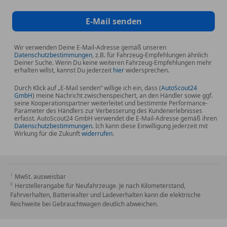
NAVIGATIONSNACHRÜSTUNG sales
365 FESTPLATTEN-NAVIGATION sales
E-Mail senden
367 VORRÜSTUNG FÜR LIVE TRAFFIC INFORMATION
sales
Wir verwenden Deine E-Mail-Adresse gemäß unseren
399 MULTIKONTURSITZ VORN MIT
Datenschutzbestimmungen
, z.B. für Fahrzeug-Empfehlungen ähnlich
Deiner Suche. Wenn Du keine weiteren Fahrzeug-Empfehlungen mehr
MASSAGEFUNKTION sales
erhalten willst, kannst Du jederzeit
hier
widersprechen.
39U DIENSTE FÜR FERNZUGRIFF UND LADEN
Durch Klick auf „E-Mail senden“ willige ich ein, dass (
AutoScout24
PREMIUM sales
GmbH
) meine Nachricht zwischenspeichert, an den Händler sowie ggf.
401 SITZKLIMATISIERUNG VORN sales
seine Kooperationspartner weiterleitet und bestimmte Performance-
Parameter des Händlers zur Verbesserung des Kundenerlebnisses
413 PANORAMA-SCHIEBEDACH sales
erfasst. AutoScout24 GmbH verwendet die E-Mail-Adresse gemäß ihren
Datenschutzbestimmungen
. Ich kann diese Einwilligung jederzeit mit
428
Wirkung für die Zukunft
widerrufen
.
LENKRADSCHALTTASTEN/LENKRADSCHALTPADDEL
- LACKIERT sales
436 KOMFORTKOPFSTÜTZE FAHRER UND
BEIFAHRER sales
MwSt. ausweisbar
Herstellerangabe für Neufahrzeuge. Je nach Kilometerstand,
43U PROJEKTIONSFUNKTION ÜBER SCHEINWERFER
Fahrverhalten, Batteriealter und Ladeverhalten kann die elektrische
- ANIMATION sales
Reichweite bei Gebrauchtwagen deutlich abweichen.
443 LENKRAD HEIZBAR sales
444 HEAD-UP-DISPLAY ADVANCED (HUD) sales