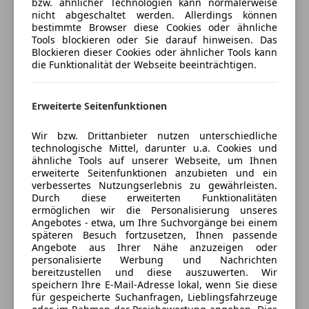
bzw. ähnlicher Technologien kann normalerweise
DAB-Radio
DEUTSCH sales
nicht abgeschaltet werden. Allerdings können
Freisprecheinrichtung
04U 180 GRAD-FRONTSICHT FÜR GELÄNDEFAHRT
bestimmte Browser diese Cookies oder ähnliche
Induktionsladen für Smartphones
Tools blockieren oder Sie darauf hinweisen. Das
Verkäufer
sales
Händler
Blockieren dieser Cookies oder ähnlicher Tools kann
Radio
13U MERCEDES-BENZ CONNECT - EV-FUNKTIONEN
die Funktionalität der Webseite beeinträchtigen.
Soundsystem
sales
Meyer-Hafner GmbH
14U SMARTPHONE INTEGRATIONSPAKET sales
Sicherheit
4,5
Sterne
Sternebewertung 4.5 von 5
Erweiterte Seitenfunktionen
16U SMARTPHONE INTEGRATION APPLE CARPLAY
(80% Weiterempfehlungen)
ABS
sales
Anbieter auf AutoScout24 seit 2015
Wir bzw. Drittanbieter nutzen unterschiedliche
Abstandstempomat
17U SMARTPHONE INTEGRATION ANDROID AUTO
technologische Mittel, darunter u.a. Cookies und
Abstandswarner
Showroom
sales
ähnliche Tools auf unserer Webseite, um Ihnen
Alarmanlage
erweiterte Seitenfunktionen anzubieten und ein
1U3 FAHRZEUGBEWACHSUNG sales
Schließt bald
verbessertes Nutzungserlebnis zu gewährleisten.
Beifahrerairbag
200A LEDER sales
Schließt um 17:00
Durch diese erweiterten Funktionalitäten
ESP
201A LEDER - SCHWARZ / ANTHRAZIT sales
ermöglichen wir die Personalisierung unseres
St. Veiter Straße 186
,
Fahrerairbag
Angebotes - etwa, um Ihre Suchvorgänge bei einem
20U SCHLÜSSELLOSE VERMIETUNG sales
9020 Klagenfurt, AT
späteren Besuch fortzusetzen, Ihnen passende
Fernlichtassistent
215 ADAPTIVES-DÄMPFUNGS-SYSTEM PLUS (ADS+)
Angebote aus Ihrer Nähe anzuzeigen oder
Isofix
sales
Kontakt
personalisierte Werbung und Nachrichten
Kopfairbag
bereitzustellen und diese auszuwerten. Wir
216 HINTERACHSLENKUNG MIT GROSSEM WINKEL
MEYER-HAFNER MEYER-HAFNER
speichern Ihre E-Mail-Adresse lokal, wenn Sie diese
LED-Scheinwerfer
sales
für gespeicherte Suchanfragen, Lieblingsfahrzeuge
LED-Tagfahrlicht
233 ABSTANDSREGELTEMPOMAT PLUS (DISTRONIC