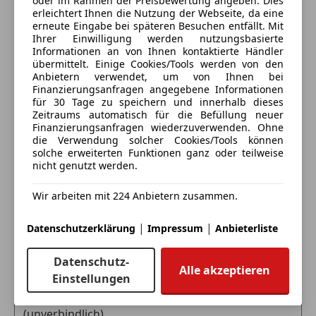
oder im Rahmen der Preisbewertung angeben. Dies
Alle Fahrzeuge des Anbieters
Müdigkeitswarnsystem
erleichtert Ihnen die Nutzung der Webseite, da eine
PLUS) sales
erneute Eingabe bei späteren Besuchen entfällt. Mit
Nebelscheinwerfer
235 AKTIVER PARK-ASSISTENT sales
Ihrer Einwilligung werden nutzungsbasierte
Notbremsassistent
241 FAHRERSITZ LINKS ELEKTRISCH VERSTELLBAR
Informationen an von Ihnen kontaktierte Händler
Anbieter kontaktieren
Notrufsystem
übermittelt. Einige Cookies/Tools werden von den
MIT MEMORY sales
Anbietern verwendet, um von Ihnen bei
Reifendruckkontrollsystem
242 FAHRERSITZ RECHTS ELEKTRISCH VERSTELLBAR
Deine Nachricht
Finanzierungsanfragen angegebene Informationen
Seitenairbag
MIT MEMORY sales
für 30 Tage zu speichern und innerhalb dieses
Servolenkung
Zeitraums automatisch für die Befüllung neuer
243 AKTIVER SPURHALTE-ASSISTENT (KAMERA)
Finanzierungsanfragen wiederzuverwenden. Ohne
Spurhalteassistent
sales
die Verwendung solcher Cookies/Tools können
Tagfahrlicht
252 INNENSPIEGEL ABBLENDBAR sales
solche erweiterten Funktionen ganz oder teilweise
Totwinkel-Assistent
nicht genutzt werden.
255B MB-MOBILO MIT DSB UND GGD sales
Traktionskontrolle
262 HINTERE SENSOREN FÜR SPURHALTEASSISTENT
Verkehrszeichenerkennung
Wir arbeiten mit 224 Anbietern zusammen.
sales
Wegfahrsperre
266 DISTRONIC PLUS QUERUNTERSTÜTZUNG
|
|
Datenschutzerklärung
Impressum
Anbieterliste
Zentralverriegelung
(DTR+Q) sales
Eintauschwagen: Kaufen und verkaufen in nur einem
272 VORDERE SENSOREN ZUR
Extras
Datenschutz-
Schritt
KREUZUNGSÜBERWACHUNG sales
Alle akzeptieren
Einstellungen
Alufelgen
275 MEMORY-PAKET (FAHRERSITZ, LENKSÄULE U.
Ich möchte mein Auto in Zahlung geben
Anhängerkupplung
SPIEGEL) sales
(unverbindlich).
Innenspiegel automatisch abblendend