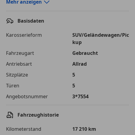
Autokredit-Rechner von durchblicker.at
Mehr anzeigen
Einfach Rate berechnen und günstige Konditionen
finden!
Basisdaten
Autokredit vergleichen
Karosserieform
SUV/Geländewagen/Pic
kup
Laufzeit
120 Monate
Fahrzeugart
Gebraucht
Kreditbetrag
€ 65 000,-
Antriebsart
Allrad
Zu zahlender
€ 91 573,-
Sitzplätze
5
Gesamtbetrag
Türen
5
Einberechnete Gebühren
€ 0,-
Angebotsnummer
3*7554
Effektivzinsatz
7,50 %
Sollzinssatz
7,25 %
Fahrzeughistorie
Monatliche Rate
€ 763,11
Kilometerstand
17 210 km