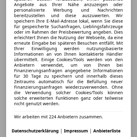
Angebote aus Ihrer Nähe anzuzeigen oder
Geöffnet
personalisierte Werbung und Nachrichten
Schließt um 18:00
bereitzustellen und diese auszuwerten. Wir
Achstraße 53c
,
speichern Ihre E-Mail-Adresse lokal, wenn Sie diese
für gespeicherte Suchanfragen, Lieblingsfahrzeuge
6844 Altach, AT
oder im Rahmen der Preisbewertung angeben. Dies
erleichtert Ihnen die Nutzung der Webseite, da eine
Kontakt
Weiteres :
erneute Eingabe bei späteren Besuchen entfällt. Mit
Ihrer Einwilligung werden nutzungsbasierte
Markus Fetz
Informationen an von Ihnen kontaktierte Händler
Finanzierung sowie Versicherung zu Top
übermittelt. Einige Cookies/Tools werden von den
Konditionen möglich
Anbietern verwendet, um von Ihnen bei
Alle Fahrzeuge des Anbieters
Finanzierungsanfragen angegebene Informationen
Alle Wunschfahrzeuge auch frei Konfigurierbar
für 30 Tage zu speichern und innerhalb dieses
Weitere Informationen auf unserer Homepage
Zeitraums automatisch für die Befüllung neuer
www.riders-peak.com
Anbieter kontaktieren
Finanzierungsanfragen wiederzuverwenden. Ohne
die Verwendung solcher Cookies/Tools können
Instagram
: riders_peak
solche erweiterten Funktionen ganz oder teilweise
Deine Nachricht
nicht genutzt werden.
Sonderausstattung / Extra's
Wir arbeiten mit 224 Anbietern zusammen.
Innenausstattung: Zierteile Carbon (AMG)
|
|
Datenschutzerklärung
Impressum
Anbieterliste