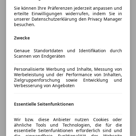
Daher bitten wir um eine Kontaktaufnahme per E-
Mail oder WhatsApp und melden uns sehr gerne
Sie können Ihre Präferenzen jederzeit anpassen und
erteilte Einwilligungen widerrufen, indem Sie in
zurück!
unserer Datenschutzerklärung den Privacy Manager
besuchen.
E-Mail: office@riders-peak.com
Zwecke
WhatsApp: +43 699 16411912
Genaue Standortdaten und Identifikation durch
Scannen von Endgeräten
Weiteres:
Mehr anzeigen
Personalisierte Werbung und Inhalte, Messung von
Finanzierung sowie Versicherung zu Top Konditionen
Werbeleistung und der Performance von Inhalten,
Preisbewertung
Zielgruppenforschung sowie Entwicklung und
möglich
Verbesserung von Angeboten
Alle Wunschfahrzeuge auch frei konfigurierbar
Mehr anzeigen
Weitere Informationen auf unserer Homepage
www.riders-peak.com
Essentielle Seitenfunktionen
Instagram: riders_peak
Versicherung
Keine Haftung für Druck- und Schreibfehler
Wir bzw. diese Anbieter nutzen Cookies oder
Irrtum und Zwischenverkauf vorbehalten
ähnliche Tools und Technologien, die für die
Kfz-Versicherung
essentielle Seitenfunktionen erforderlich sind und
Beispielbilder zeigen evtl. aufpreispflichtige Extras
die einwandfreie Funktionalität der Webseite