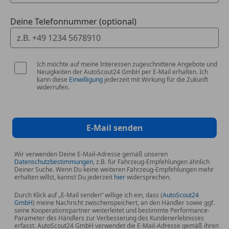
Bremssättel Rot lackiert
LM-Felgen
Deine Telefonnummer (optional)
Night-Paket II
Metallic-Lackierung
Komfort-Paket Akustik
Ich möchte auf meine Interessen zugeschnittene Angebote und
Neuigkeiten der AutoScout24 GmbH per E-Mail erhalten. Ich
kann diese
Einwilligung
jederzeit mit Wirkung für die Zukunft
widerrufen.
Zustand, Aussehen: 1, sehr gut, 5-türig, Zustand,
Fahrfähigkeit: fahrtauglich, Garantieleistung:
Fahrzeuggarantie vom Hersteller, Zustand: unfallfrei,
Antriebsart: Vollelektrisch (BEV)
E-Mail senden
sofort lieferbar
Wir verwenden Deine E-Mail-Adresse gemäß unseren
Datenschutzbestimmungen
, z.B. für Fahrzeug-Empfehlungen ähnlich
Deiner Suche. Wenn Du keine weiteren Fahrzeug-Empfehlungen mehr
erhalten willst, kannst Du jederzeit
hier
widersprechen.
Durch Klick auf „E-Mail senden“ willige ich ein, dass (
AutoScout24
GmbH
) meine Nachricht zwischenspeichert, an den Händler sowie ggf.
seine Kooperationspartner weiterleitet und bestimmte Performance-
Parameter des Händlers zur Verbesserung des Kundenerlebnisses
erfasst. AutoScout24 GmbH verwendet die E-Mail-Adresse gemäß ihren