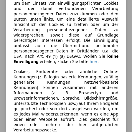
um dem Einsatz von einwilligungspflichten Cookies
Komfort
Mehr anzeigen
und der damit verbundenen Verarbeitung
personenbezogener Daten zuzustimmen oder den
Lederausstattung
Button unten links, um eine detaillierte Auswahl
Farbe und Innenausstattung
hinsichtlich der Cookies zu treffen oder um der
Verarbeitung personenbezogener Daten zu
widersprechen, soweit diese auf Grundlage
Außenfarbe
Schwarz
berechtigter Interessen erfolgt. Die Einwilligung
umfasst auch die Übermittlung bestimmter
Farbe laut Hersteller
Obstianschwarz
personenbezogener Daten in Drittländer, u.a. die
USA, nach Art. 49 (1) (a) DSGVO. Wollen Sie
keine
Lackierung
Metallic
Einwilligung
erteilen, klicken Sie bitte
hier
.
Farbe der
Schwarz
Cookies, Endgeräte- oder ähnliche Online-
Innenausstattung
Kennungen (z. B. login-basierte Kennungen, zufällig
generierte Kennungen, netzwerkbasierte
Innenausstattung
Vollleder
Kennungen) können zusammen mit anderen
Informationen (z. B. Browsertyp und
Browserinformationen, Sprache, Bildschirmgröße,
unterstützte Technologien usw.) auf Ihrem Endgerät
Fahrzeugbeschreibung
gespeichert oder von dort ausgelesen werden, um
es jedes Mal wiederzuerkennen, wenn es eine App
Da unsere Anfragen enorm groß sind, können wir
oder einer Webseite aufruft. Dies geschieht für
einen oder mehrere der hier aufgeführten
nicht immer jedes Gespräch entgegennehmen.
Verarbeitungszwecke.