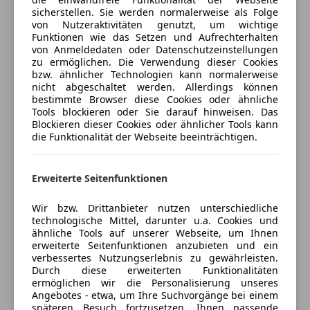
sicherstellen. Sie werden normalerweise als Folge
Versicherungsschutz an Ihre Bedürfnisse
Da unsere Anfragen enorm groß sind, könne wir
von Nutzeraktivitäten genutzt, um wichtige
anpassen
Funktionen wie das Setzen und Aufrechterhalten
nicht immer jedes Gespräch entgegen nehmen.
von Anmeldedaten oder Datenschutzeinstellungen
Freischaden-Gutschein ab Stufe 0
zu ermöglichen. Die Verwendung dieser Cookies
Daher wäre eine Kontaktaufnahme per Whats App
bzw. ähnlicher Technologien kann normalerweise
Auto einfach online versichern & Rabatt holen
nicht abgeschaltet werden. Allerdings können
oder E-Mail sinnvoll, wir melden uns gerne zurück.
bestimmte Browser diese Cookies oder ähnliche
Tools blockieren oder Sie darauf hinweisen. Das
Blockieren dieser Cookies oder ähnlicher Tools kann
Jetzt berechnen
die Funktionalität der Webseite beeinträchtigen.
Anfragen mit Telefonnummer sowie E-Mail Adresse
!
Erweiterte Seitenfunktionen
Verkäufer
Händler
Wir bzw. Drittanbieter nutzen unterschiedliche
technologische Mittel, darunter u.a. Cookies und
RIDERS PEAK Car Import e.U.
ähnliche Tools auf unserer Webseite, um Ihnen
E-Mail :
office@riders-peak.com
5
Sterne
erweiterte Seitenfunktionen anzubieten und ein
Sternebewertung 5 von 5
(99% Weiterempfehlungen)
verbessertes Nutzungserlebnis zu gewährleisten.
Durch diese erweiterten Funktionalitäten
Anbieter auf AutoScout24 seit 2021
ermöglichen wir die Personalisierung unseres
Angebotes - etwa, um Ihre Suchvorgänge bei einem
Hauptsitz
Whats App : +43 699 16411912
späteren Besuch fortzusetzen, Ihnen passende