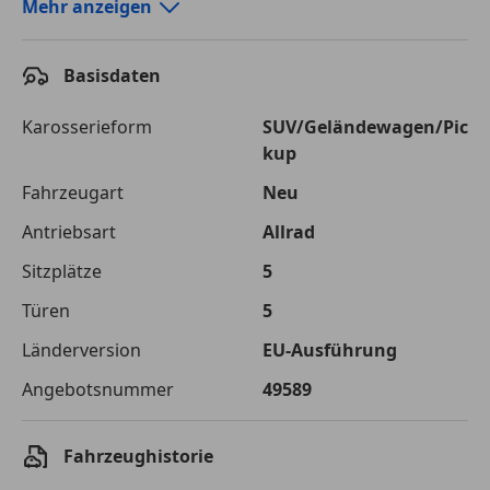
Autokredit-Rechner von durchblicker.at
Mehr anzeigen
Einfach Rate berechnen und günstige Konditionen
finden!
Basisdaten
Autokredit vergleichen
Karosserieform
SUV/Geländewagen/Pic
kup
Laufzeit
120 Monate
Fahrzeugart
Neu
Kreditbetrag
€ 75 000,-
Antriebsart
Allrad
Zu zahlender
€ 105 661,-
Sitzplätze
5
Gesamtbetrag
Türen
5
Einberechnete Gebühren
€ 0,-
Länderversion
EU-Ausführung
Effektivzinsatz
7,50 %
Angebotsnummer
49589
Sollzinssatz
7,25 %
Monatliche Rate
€ 880,51
Fahrzeughistorie