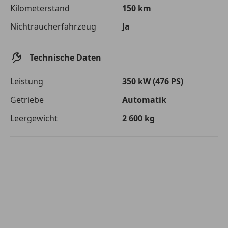
Die tatsächlichen Konditionen sind abhängig von Ihrer Bonität sowie
Kilometerstand
150 km
von der von Ihnen gewählten Bank. Rückzahlungszeitraum 1-10
Jahre. Zinsspanne Sollzinssatz: 2,90% - 14,90%.
Nichtraucherfahrzeug
Ja
Jetzt berechnen
Technische Daten
Leistung
350 kW (476 PS)
Getriebe
Automatik
Leergewicht
2 600 kg