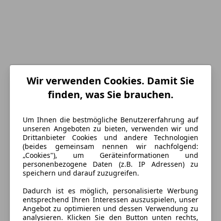
Wir verwenden Cookies. Damit Sie
Energieverbrauch
finden, was Sie brauchen.
Schadstoffklasse
Euro 6d
Um Ihnen die bestmögliche Benutzererfahrung auf
Umweltplakette
4 (Grün)
unseren Angeboten zu bieten, verwenden wir und
Drittanbieter Cookies und andere Technologien
Anderer Energieträger
Strom
(beides gemeinsam nennen wir nachfolgend:
„Cookies"), um Geräteinformationen und
CO₂-Emissionen
0 g/km (komb.)
personenbezogene Daten (z.B. IP Adressen) zu
speichern und darauf zuzugreifen.
Elektrische Reichweite
429 km
Dadurch ist es möglich, personalisierte Werbung
entsprechend Ihren Interessen auszuspielen, unser
Ausstattung
Angebot zu optimieren und dessen Verwendung zu
analysieren. Klicken Sie den Button unten rechts,