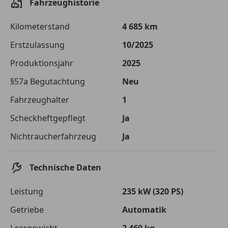
Fahrzeughistorie
Die tatsächlichen Konditionen sind abhängig von Ihrer Bonität sowie
von der von Ihnen gewählten Bank. Rückzahlungszeitraum 1-10
Jahre. Zinsspanne Sollzinssatz: 2,90% - 14,90%.
Kilometerstand
4 685 km
Jetzt berechnen
Erstzulassung
10/2025
Produktionsjahr
2025
§57a Begutachtung
Neu
Fahrzeughalter
1
Scheckheftgepflegt
Ja
Nichtraucherfahrzeug
Ja
Technische Daten
Leistung
235 kW (320 PS)
Getriebe
Automatik
Leergewicht
2 460 kg