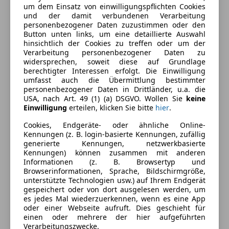
Anderer Energieträger
Strom
um dem Einsatz von einwilligungspflichten Cookies
und der damit verbundenen Verarbeitung
CO₂-Emissionen
0 g/km (komb.)
personenbezogener Daten zuzustimmen oder den
Button unten links, um eine detaillierte Auswahl
Elektrische Reichweite
560 km
hinsichtlich der Cookies zu treffen oder um der
Verarbeitung personenbezogener Daten zu
Batteriezertifikat
Ja
widersprechen, soweit diese auf Grundlage
berechtigter Interessen erfolgt. Die Einwilligung
umfasst auch die Übermittlung bestimmter
personenbezogener Daten in Drittländer, u.a. die
Ausstattung
USA, nach Art. 49 (1) (a) DSGVO. Wollen Sie
keine
Einwilligung
erteilen, klicken Sie bitte
hier
.
Komfort
Mehr anzeigen
Cookies, Endgeräte- oder ähnliche Online-
Kennungen (z. B. login-basierte Kennungen, zufällig
360° Kamera
generierte Kennungen, netzwerkbasierte
Armlehne
Farbe und Innenausstattung
Kennungen) können zusammen mit anderen
Beheizbare Frontscheibe
Informationen (z. B. Browsertyp und
Browserinformationen, Sprache, Bildschirmgröße,
Beheizbares Lenkrad
Außenfarbe
Schwarz
unterstützte Technologien usw.) auf Ihrem Endgerät
Einparkhilfe
gespeichert oder von dort ausgelesen werden, um
Lackierung
Metallic
Einparkhilfe Rückfahrkamera
es jedes Mal wiederzuerkennen, wenn es eine App
oder einer Webseite aufruft. Dies geschieht für
Einparkhilfe selbstlenkendes System
Innenausstattung
Sonstige
einen oder mehrere der hier aufgeführten
Einparkhilfe Sensoren hinten
Verarbeitungszwecke.