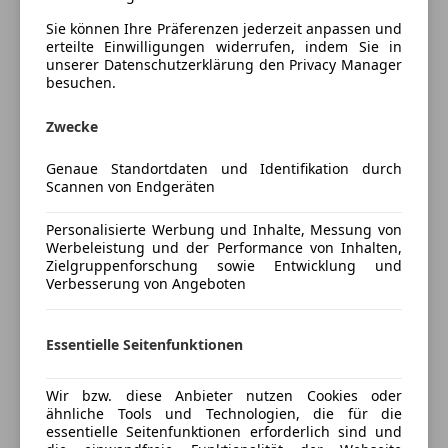
Einparkhilfe Sensoren vorne
Fahrzeugbeschreibung
Sie können Ihre Präferenzen jederzeit anpassen und
Elektrische Fensterheber
erteilte Einwilligungen widerrufen, indem Sie in
Elektrische Heckklappe
unserer Datenschutzerklärung den Privacy Manager
Ihre Ansprechpartner für dieses KFZ:
Elektrische Seitenspiegel
besuchen.
Elektrische Sitze
Rene Reisacher, Tel:
Zwecke
Getönte Scheiben
Head-up display
Genaue Standortdaten und Identifikation durch
Roman Kietreiber, Tel: 0664 8153409
Klimaanlage
Scannen von Endgeräten
Klimaautomatik
Volkan Tembel, Tel:
Lederlenkrad
Personalisierte Werbung und Inhalte, Messung von
Werbeleistung und der Performance von Inhalten,
Lichtsensor
Zielgruppenforschung sowie Entwicklung und
Amel Mehic, Tel: +43(2742)367501
Lordosenstütze
Verbesserung von Angeboten
Luftfederung
Mehr anzeigen
Multifunktionslenkrad
1. Hand, unfallfrei, scheckheftgepflegt,
Essentielle Seitenfunktionen
Navigationssystem
Nichtraucher
Panoramadach
Preisbewertung
Regensensor
Wir bzw. diese Anbieter nutzen Cookies oder
ähnliche Tools und Technologien, die für die
Schiebedach
Mehr anzeigen
essentielle Seitenfunktionen erforderlich sind und
Schlüssellose Zentralverriegelung