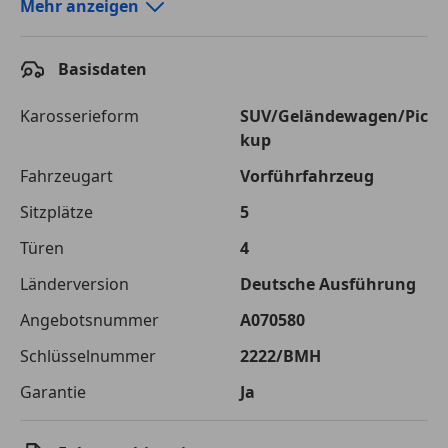
Autokredit-Rechner von durchblicker.at
Mehr anzeigen
Einfach Rate berechnen und günstige Konditionen
finden!
Basisdaten
Autokredit vergleichen
Karosserieform
SUV/Geländewagen/Pic
kup
Laufzeit
120 Monate
Fahrzeugart
Vorführfahrzeug
Kreditbetrag
€ 75 000,-
Sitzplätze
5
Zu zahlender
€ 105 661,-
Türen
4
Gesamtbetrag
Länderversion
Deutsche Ausführung
Einberechnete Gebühren
€ 0,-
Angebotsnummer
A070580
Effektivzinsatz
7,50 %
Schlüsselnummer
2222/BMH
Sollzinssatz
7,25 %
Garantie
Ja
Monatliche Rate
€ 880,51