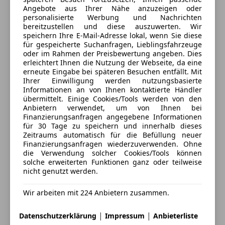
USB
Angebote aus Ihrer Nähe anzuzeigen oder
4
Sterne
MARKENLOGOS
Volldigitales Kombiinstrument
Sternebewertung 4 von 5
personalisierte Werbung und Nachrichten
(76% Weiterempfehlungen)
LEUCHTENBAND VORNE
W-Lan / Wifi Hotspot
bereitzustellen und diese auszuwerten. Wir
Anbieter auf AutoScout24 seit 2018
360 GRAD KAMERA
speichern Ihre E-Mail-Adresse lokal, wenn Sie diese
Sicherheit
für gespeicherte Suchanfragen, Lieblingsfahrzeuge
DISTRONIC
Kremser Landstraße 86
,
oder im Rahmen der Preisbewertung angeben. Dies
PARKTRONIC
ABS
3100 St.Pölten, AT
erleichtert Ihnen die Nutzung der Webseite, da eine
THERMATIC
erneute Eingabe bei späteren Besuchen entfällt. Mit
Abstandstempomat
Ihrer Einwilligung werden nutzungsbasierte
LENKRADHEIZUNG
Abstandswarner
Kontakt
Informationen an von Ihnen kontaktierte Händler
SITZHEIZUNG I. FOND
Alarmanlage
übermittelt. Einige Cookies/Tools werden von den
SITZHEIZUNG FAHRER + BEIFAHRER
Anbietern verwendet, um von Ihnen bei
Beifahrerairbag
Alle Fahrzeuge des Anbieters
Finanzierungsanfragen angegebene Informationen
FRONTSCHEIBE BEHEIZT
ESP
für 30 Tage zu speichern und innerhalb dieses
AIRMATIC
Fahrerairbag
Zeitraums automatisch für die Befüllung neuer
Anbieter kontaktieren
HEAD UP DISPLAY
Finanzierungsanfragen wiederzuverwenden. Ohne
Fernlichtassistent
die Verwendung solcher Cookies/Tools können
HINTERACHSLENKUNG
Geschwindigkeits-begrenzungsanlage
solche erweiterten Funktionen ganz oder teilweise
Deine Nachricht
FINGERABDRUCKSCANNER
Isofix
nicht genutzt werden.
SOUNDPERSONALISIERUNG
Kopfairbag
PANORAMA GLASHUBSCHIEBEDACH
Wir arbeiten mit 224 Anbietern zusammen.
LED-Scheinwerfer
TRITTBRETTER BELEUCHTET ALUMINIUM
LED-Tagfahrlicht
|
|
Datenschutzerklärung
Impressum
Anbieterliste
AUSSENSPIEGEL ELEKTRISCH KLAPPBAR
Müdigkeitswarnsystem