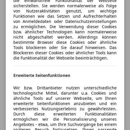
die einwandfreie Funktionalität der Webseite
JUNGE STERNE GARANTIE GEGEN AUFPREIS
Sitzheizung
sicherstellen. Sie werden normalerweise als Folge
von Nutzeraktivitäten genutzt, um wichtige
MÖGLICH
Sitzheizung hinten
Versicherung
Funktionen wie das Setzen und Aufrechterhalten
WERKSGARANTIE AUF DIE BATTERIE
Start/Stop-Automatik
von Anmeldedaten oder Datenschutzeinstellungen
BETRÄGT 10 JAHRE ODER 250.000 KM AB EZ
teilb. Rücksitzbank
Kfz-Versicherung
zu ermöglichen. Die Verwendung dieser Cookies
bzw. ähnlicher Technologien kann normalerweise
JEDE ART DER FINANZIERUNG MÖGLICH
Tempomat
nicht abgeschaltet werden. Allerdings können
JEDER FAHRZEUGEINTAUSCH MÖGLICH
Versicherungsschutz an Ihre Bedürfnisse
bestimmte Browser diese Cookies oder ähnliche
Unterhaltung/Media
HIGHLIGHTS DIESES FAHRZEUGES:
Tools blockieren oder Sie darauf hinweisen. Das
anpassen
Blockieren dieser Cookies oder ähnlicher Tools kann
AMG LINE EDITION PREMIUM EXTERIEUR
Android Auto
Freischaden-Gutschein ab Stufe 0
die Funktionalität der Webseite beeinträchtigen.
AMG LINE EDITION PREMIUM INTERIEUR
Apple CarPlay
EXTERIEUR OBSIDIANSCHWARZ METALLIC
Auto einfach online versichern & Rabatt holen
Bluetooth
INTERIEUR ARTICO / MICROCUT ZWEIFÄRBIG
Bordcomputer
Erweiterte Seitenfunktionen
SCHWARZ
DAB-Radio
Jetzt berechnen
22 ZOLL AMG LEICHTMETALLRÄDER VIELSPEICHE
Wir bzw. Drittanbieter nutzen unterschiedliche
Freisprecheinrichtung
technologische Mittel, darunter u.a. Cookies und
DIGITAL LIGHT M. PROJEKTIONSFUNKTION
Induktionsladen für Smartphones
ähnliche Tools auf unserer Webseite, um Ihnen
AKTIVE AMBIENTEBELEUCHTUNG
MP3
erweiterte Seitenfunktionen anzubieten und ein
ZIERELEMENTE HINTERLEUCHTET
verbessertes Nutzungserlebnis zu gewährleisten.
Musikstreaming integriert
Verkäufer
Händler
Durch diese erweiterten Funktionalitäten
KÜHLERVERKLEIDUNG M. MB PATTERN
Radio
ermöglichen wir die Personalisierung unseres
EINSTIEGSLEISTEN BELEUCHTETER SCHRIFTZUG
Soundsystem
Angebotes - etwa, um Ihre Suchvorgänge bei einem
AV NÖ GmbH St. Pölten
UMFELDBELEUCHTUNG M. PROJ. D.
späteren Besuch fortzusetzen, Ihnen passende