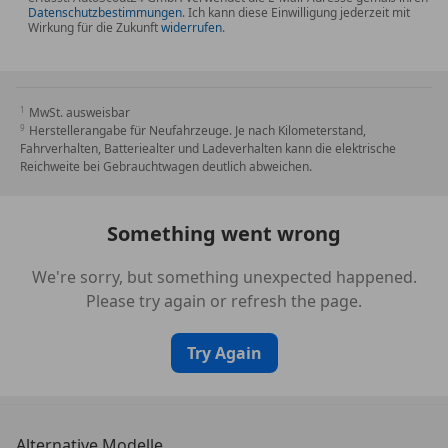
Datenschutzbestimmungen
. Ich kann diese Einwilligung jederzeit mit
*
ERWEITERTES AUTOMATISCHES
Wirkung für die Zukunft
widerrufen
.
WIEDERANFAHREN STAU
*
MBUX MULTIMEDIASYSTEM
*
MBUX NAVIGATION PREMIUM
MwSt. ausweisbar
*
MBUX ERWEITERTE FUNKTIONEN
Herstellerangabe für Neufahrzeuge. Je nach Kilometerstand,
*
MBUX AUGMENTED REALITY F. NAVIGATION
Fahrverhalten, Batteriealter und Ladeverhalten kann die elektrische
*
VORRÜSTUNG F. LIVE TRAFFIC INFORMATION
Reichweite bei Gebrauchtwagen deutlich abweichen.
*
VORRÜSTUNG F. MBUX ENTERTAINMENT PLUS
*
VORRÜSTUNG F. PROJEKTONSFUNKTION LINIEN
Something went wrong
*
VORRÜSTUNG F. REMOTE U.
NAVIGATIONSDIENSTE
We're sorry, but something unexpected happened.
*
VORRÜSTUNG F. DIGITALEN
Please try again or refresh the page.
FAHRZEUGSCHLÜSSEL
*
VORRÜSTUNG F. PROJEKTIONSFUNKTION
Try Again
SYMBOLE
*
VORRÜSTUNG F. PROJEKTIONSFUNKTION
ANIMATIONEN
*
REMOTE SERVICES PREMIUM
Alternative Modelle