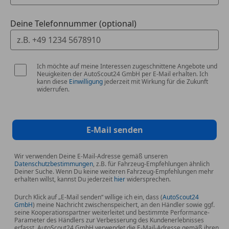
*
PREMIUM M. DIGITALEN EXTRAS PAKET
Pannenkit
*
AKTIVER LENK ASSISTENT
Schaltwippen
Deine Telefonnummer (optional)
*
AKTIVER PARK ASSISTENT
Sportpaket
*
VERKEHRSZEICHEN ASSISTENT
Sportsitze
*
AKTIVER ABSTANDS ASSISTENT
Sprachsteuerung
Ich möchte auf meine Interessen zugeschnittene Angebote und
*
AKTIVER SPURHALTE ASSISTENT
Touchscreen
Neuigkeiten der AutoScout24 GmbH per E-Mail erhalten. Ich
*
AKTIVER SPURWECHSEL ASSISTENT
Wärmepumpe
kann diese
Einwilligung
jederzeit mit Wirkung für die Zukunft
widerrufen.
*
ADAPTIVER FERNLICHT PLUS ASSISTENT
Winterpaket
*
AKTIVER GESCHWINDIGKEITSLIMIT ASSISTENT
*
FLEX BOTTLE HOLDER
E-Mail senden
*
LENKRAD LEDER NAPPA
*
FLEXIBLES LADESYSTEM PRO
*
SONNENBLENDE AUSZIEHBAR
Wir verwenden Deine E-Mail-Adresse gemäß unseren
Datenschutzbestimmungen
, z.B. für Fahrzeug-Empfehlungen ähnlich
*
INNENHIMMEL STOFF SCHWARZ
Deiner Suche. Wenn Du keine weiteren Fahrzeug-Empfehlungen mehr
*
SITZLEHNEN I. FOND KLAPPBAR
erhalten willst, kannst Du jederzeit
hier
widersprechen.
*
FAHRZEUGSTECKDOSENKLAPPE ELEKTRISCH
Durch Klick auf „E-Mail senden“ willige ich ein, dass (
AutoScout24
*
WÄRMEDÄMMENDES DUNKEL GETÖNTES GLAS
GmbH
) meine Nachricht zwischenspeichert, an den Händler sowie ggf.
seine Kooperationspartner weiterleitet und bestimmte Performance-
*
STRECKENBASIERTE
Parameter des Händlers zur Verbesserung des Kundenerlebnisses
GESCHWINDIGKEITSANPASSUNG
erfasst. AutoScout24 GmbH verwendet die E-Mail-Adresse gemäß ihren