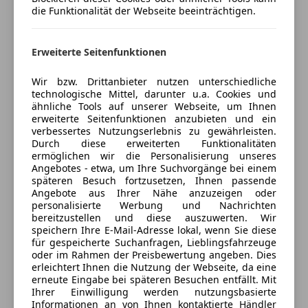
die Funktionalität der Webseite beeinträchtigen.
Tempomat
Mehr anzeigen
Unterhaltung/Media
Erweiterte Seitenfunktionen
HIGHLIGHTS & PAKETE
Android Auto
Versicherung
413 Panorama-Schiebedach
Apple CarPlay
Wir bzw. Drittanbieter nutzen unterschiedliche
772 AMG Styling
technologische Mittel, darunter u.a. Cookies und
Bordcomputer
Kfz-Versicherung
ähnliche Tools auf unserer Webseite, um Ihnen
P55 Night-Paket
DAB-Radio
erweiterte Seitenfunktionen anzubieten und ein
876 Innenraumlicht-Paket
Freisprecheinrichtung
Versicherungsschutz an Ihre Bedürfnisse
verbessertes Nutzungserlebnis zu gewährleisten.
P20 Fahrassistenz-Paket Plus
Durch diese erweiterten Funktionalitäten
Induktionsladen für Smartphones
anpassen
ermöglichen wir die Personalisierung unseres
275 Memory-Paket
MP3
Angebotes - etwa, um Ihre Suchvorgänge bei einem
Freischaden-Gutschein ab Stufe 0
723 EASY-PACK Laderaumabdeckung
Musikstreaming integriert
späteren Besuch fortzusetzen, Ihnen passende
72B USB-Paket Plus
Auto einfach online versichern & Rabatt holen
Angebote aus Ihrer Nähe anzuzeigen oder
Radio
personalisierte Werbung und Nachrichten
P49 Spiegel-Paket
USB
bereitzustellen und diese auszuwerten. Wir
PAF Akustik-Komfort-Paket
W-Lan / Wifi Hotspot
speichern Ihre E-Mail-Adresse lokal, wenn Sie diese
Jetzt berechnen
P17 KEYLESS-GO Komfort-Paket
für gespeicherte Suchanfragen, Lieblingsfahrzeuge
Sicherheit
oder im Rahmen der Preisbewertung angeben. Dies
P47 Park-Paket mit 360°-Kamera
erleichtert Ihnen die Nutzung der Webseite, da eine
ABS
erneute Eingabe bei späteren Besuchen entfällt. Mit
ASSISTENZSYSTEME
Ihrer Einwilligung werden nutzungsbasierte
Abstandstempomat
Verkäufer
Händler
Informationen an von Ihnen kontaktierte Händler
233 Aktiver Abstands-Assistent DISTRONIC