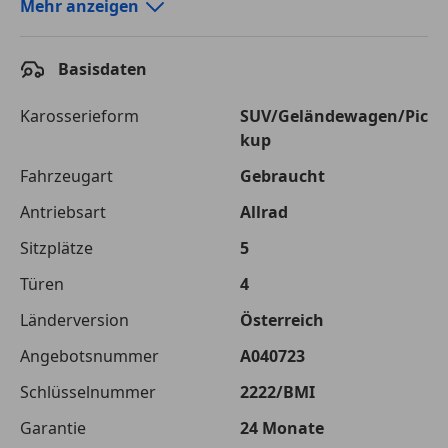
Autokredit-Rechner von durchblicker.at
Mehr anzeigen
Einfach Rate berechnen und günstige Konditionen
finden!
Basisdaten
Autokredit vergleichen
Karosserieform
SUV/Geländewagen/Pic
kup
Laufzeit
120 Monate
Fahrzeugart
Gebraucht
Kreditbetrag
€ 72 900,-
Antriebsart
Allrad
Zu zahlender
€ 102 702,-
Sitzplätze
5
Gesamtbetrag
Türen
4
Einberechnete Gebühren
€ 0,-
Länderversion
Österreich
Effektivzinsatz
7,50 %
Angebotsnummer
A040723
Sollzinssatz
7,25 %
Schlüsselnummer
2222/BMI
Monatliche Rate
€ 855,85
Garantie
24 Monate