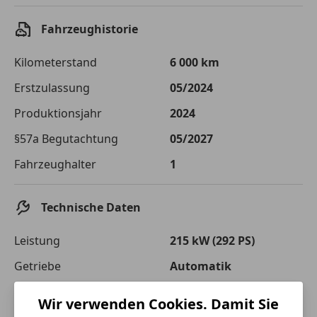
Die tatsächlichen Konditionen sind abhängig von Ihrer Bonität sowie
von der von Ihnen gewählten Bank. Rückzahlungszeitraum 1-10
Fahrzeughistorie
Jahre. Zinsspanne Sollzinssatz: 2,90% - 14,90%.
Jetzt berechnen
Kilometerstand
6 000 km
Erstzulassung
05/2024
Produktionsjahr
2024
§57a Begutachtung
05/2027
Fahrzeughalter
1
Technische Daten
Leistung
215 kW (292 PS)
Getriebe
Automatik
Leergewicht
2 580 kg
Wir verwenden Cookies. Damit Sie