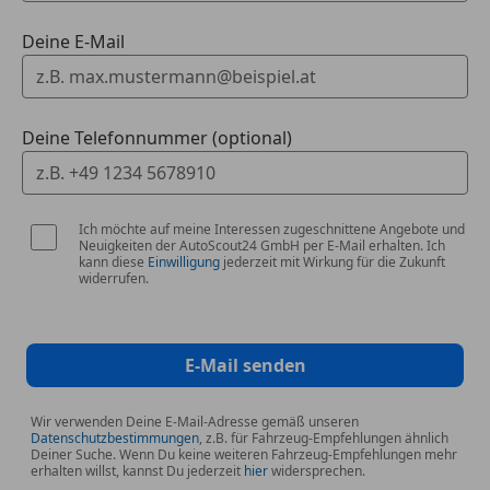
489 AIRMATIC
Deine E-Mail
241 Vordersitz links elektrisch verstellbar mit
Memory-Funktion
242 Vordersitz rechts elektrisch verstellbar mit
Memory-Funktion
Deine Telefonnummer (optional)
252 Innenspiegel automatisch abblendend
287 Sitzlehnen im Fond klappbar
290 Windowbags
293 Sidebags im Fond
Ich möchte auf meine Interessen zugeschnittene Angebote und
Neuigkeiten der AutoScout24 GmbH per E-Mail erhalten. Ich
294 Kneebag
kann diese
Einwilligung
jederzeit mit Wirkung für die Zukunft
309 Flex-Bottleholder
widerrufen.
325 Mittenairbag
431 Galvanisierte Lenkradschaltpaddles
443 Lenkradheizung
E-Mail senden
51U Innenhimmel Stoff schwarz
775 Mittelkonsole Holz Linde linestructure
Wir verwenden Deine E-Mail-Adresse gemäß unseren
anthrazit offenporig
Datenschutzbestimmungen
, z.B. für Fahrzeug-Empfehlungen ähnlich
Deiner Suche. Wenn Du keine weiteren Fahrzeug-Empfehlungen mehr
7U4 Sportsitze
erhalten willst, kannst Du jederzeit
hier
widersprechen.
860 OLED Beifahrer-Display