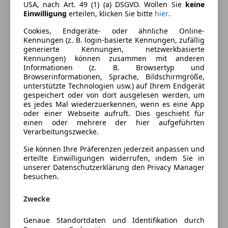
USA, nach Art. 49 (1) (a) DSGVO. Wollen Sie
keine
CO₂-Emissionen
0 g/km (komb.)
Einwilligung
erteilen, klicken Sie bitte
hier
.
Elektrische Reichweite
515 km
Cookies, Endgeräte- oder ähnliche Online-
Kennungen (z. B. login-basierte Kennungen, zufällig
generierte Kennungen, netzwerkbasierte
Ausstattung
Kennungen) können zusammen mit anderen
Informationen (z. B. Browsertyp und
Browserinformationen, Sprache, Bildschirmgröße,
Komfort
Mehr anzeigen
unterstützte Technologien usw.) auf Ihrem Endgerät
gespeichert oder von dort ausgelesen werden, um
360° Kamera
es jedes Mal wiederzuerkennen, wenn es eine App
Armlehne
Farbe und Innenausstattung
oder einer Webseite aufruft. Dies geschieht für
Beheizbares Lenkrad
einen oder mehrere der hier aufgeführten
Verarbeitungszwecke.
Einparkhilfe
Außenfarbe
Schwarz
Einparkhilfe Rückfahrkamera
Sie können Ihre Präferenzen jederzeit anpassen und
Farbe laut Hersteller
Metalliclack
erteilte Einwilligungen widerrufen, indem Sie in
Einparkhilfe selbstlenkendes System
obsidianschwarz
unserer Datenschutzerklärung den Privacy Manager
Einparkhilfe Sensoren hinten
besuchen.
Einparkhilfe Sensoren vorne
Lackierung
Metallic
Elektrische Fensterheber
Zwecke
Farbe der
Schwarz
Elektrische Heckklappe
Innenausstattung
Elektrische Seitenspiegel
Genaue Standortdaten und Identifikation durch