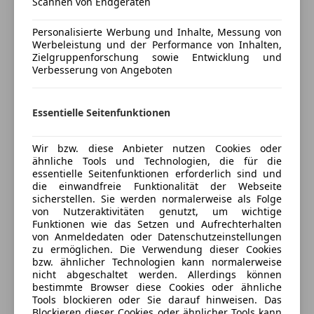
Scannen von Endgeräten
Elektrische Sitze
Innenausstattung
Teilleder
Getönte Scheiben
Personalisierte Werbung und Inhalte, Messung von
Head-up display
Werbeleistung und der Performance von Inhalten,
Fahrzeugbeschreibung
Klimaanlage
Zielgruppenforschung sowie Entwicklung und
Verbesserung von Angeboten
Klimaautomatik
Ihre Ansprechpartner für dieses KFZ:
Lederlenkrad
Lichtsensor
Essentielle Seitenfunktionen
Günter Braher, Tel: 06643403414
Lordosenstütze
Luftfederung
Wir bzw. diese Anbieter nutzen Cookies oder
Christian Kirchhofer, Tel: 07238/4293-23
Multifunktionslenkrad
ähnliche Tools und Technologien, die für die
essentielle Seitenfunktionen erforderlich sind und
Navigationssystem
die einwandfreie Funktionalität der Webseite
Marcel Hirnschrott, Tel: +43 7238 / 4293-27
Panoramadach
sicherstellen. Sie werden normalerweise als Folge
Regensensor
von Nutzeraktivitäten genutzt, um wichtige
Funktionen wie das Setzen und Aufrechterhalten
Schiebedach
von Anmeldedaten oder Datenschutzeinstellungen
Fahrzeug im Vorlauf!
Schlüssellose Zentralverriegelung
zu ermöglichen. Die Verwendung dieser Cookies
Mehrere Farben und unterschiedliche
Mehr anzeigen
Sitzheizung
bzw. ähnlicher Technologien kann normalerweise
Ausstattungen verfügbar
nicht abgeschaltet werden. Allerdings können
Sitzheizung hinten
bestimmte Browser diese Cookies oder ähnliche
bitte bei uns Anfragen!
Start/Stop-Automatik
Tools blockieren oder Sie darauf hinweisen. Das
Preisbewertung
0664-1666579 oder c.kirchhofer@braher.at
teilb. Rücksitzbank
Blockieren dieser Cookies oder ähnlicher Tools kann