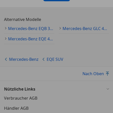
P35 DIGITAL LIGHT
RÄDER
Alternative Modelle
475 Reifendruckkontrolle
R01 Sommerreifen
Mercedes-Benz EQB 300 Gebraucht
Mercedes-Benz GLC 400 Gebraucht
R06 Geräuschoptimierter Reifen mit
Schaumabsorber
Mercedes-Benz EQE 43 Gebraucht
TECHNIK & SICHERHEIT
875 Scheibenwaschanlage beheizt
Mercedes-Benz
EQE SUV
B53 Akustischer Umfeldschutz
U10 Beifahrersitz mit Gewichtserkennung
Nach Oben
871 HANDS-FREE ACCESS
299 PRE-SAFE® System
Nützliche Links
EXTERIEUR
Verbraucher AGB
P31 AMG Line Exterieur
500 Aussenspiegel elektrisch anklappbar
Händler AGB
587 Umfeldbeleuchtung mit Projektion des