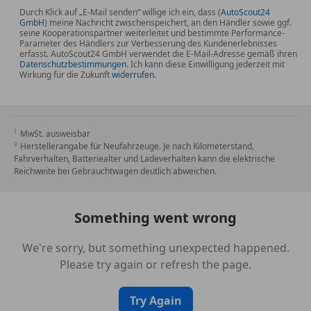
Durch Klick auf „E-Mail senden“ willige ich ein, dass (
AutoScout24
882 Innenraumabsicherung
GmbH
) meine Nachricht zwischenspeichert, an den Händler sowie ggf.
897 Kabelloses Ladesystem für mobile Endgeräte
seine Kooperationspartner weiterleitet und bestimmte Performance-
Parameter des Händlers zur Verbesserung des Kundenerlebnisses
vorn
erfasst. AutoScout24 GmbH verwendet die E-Mail-Adresse gemäß ihren
8U8 i-Size Kindersitzbefestigung
Datenschutzbestimmungen
. Ich kann diese Einwilligung jederzeit mit
Wirkung für die Zukunft
widerrufen
.
H08 Zierelemente Holz Linde linestructure
anthrazit offenporig
L Linkslenkung
L5C Multifunktions-Sportlenkrad in Leder Nappa
MwSt. ausweisbar
Herstellerangabe für Neufahrzeuge. Je nach Kilometerstand,
U22 4-Wege-Lordosenstütze
Fahrverhalten, Batteriealter und Ladeverhalten kann die elektrische
U40 Trennnetz
Reichweite bei Gebrauchtwagen deutlich abweichen.
581 Klimatisierungsautomatik THERMOTRONIC
872 Sitzheizung im Fond
873 Sitzheizung für Fahrer und Beifahrer
Something went wrong
878 Aktive Ambientebeleuchtung
We're sorry, but something unexpected happened.
891 Ambientebeleuchtung
Please try again or refresh the page.
LICHT & SICHT
318 DIGITAL LIGHT
Try Again