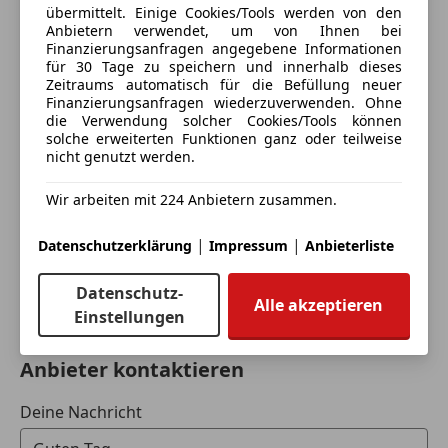
Abstandswarner
übermittelt. Einige Cookies/Tools werden von den
243 Aktiver Spurhalte-Assistent
Alarmanlage
Anbietern verwendet, um von Ihnen bei
Günter Braher GmbH
266 Aktiver Lenk-Assistent
Finanzierungsanfragen angegebene Informationen
ESP
für 30 Tage zu speichern und innerhalb dieses
5
Sterne
272 Ausweichunterstützung
Fahrerairbag
Sternebewertung 5 von 5
Zeitraums automatisch für die Befüllung neuer
(100% Weiterempfehlungen)
351 Mercedes-Benz Notrufsystem
Fernlichtassistent
Finanzierungsanfragen wiederzuverwenden. Ohne
Anbieter auf AutoScout24 seit 2007
513 Verkehrszeichen-Assistent
die Verwendung solcher Cookies/Tools können
Geschwindigkeits-begrenzungsanlage
solche erweiterten Funktionen ganz oder teilweise
546 Aktiver Geschwindigkeitslimit-Assistent
Isofix
Daimlerstr. 1
,
nicht genutzt werden.
628 Adaptiver Fernlicht-Assistent Plus
Kopfairbag
4310 Mauthausen, AT
K32 Aktiver Spurwechsel-Assistent
LED-Scheinwerfer
Wir arbeiten mit 224 Anbietern zusammen.
K33 Erweitertes automatisches Wiederanfahren im
LED-Tagfahrlicht
Kontakt
Stau
Müdigkeitswarnsystem
|
|
Datenschutzerklärung
Impressum
Anbieterliste
Christian Kirchhofer
K34 Streckenbasierte Geschwindigkeitsanpassung
Notbremsassistent
235 Aktiver Park-Assistent mit PARKTRONIC
Notrufsystem
Datenschutz-
Alle Fahrzeuge des Anbieters
Alle akzeptieren
501 360°-Kamera
Reifendruckkontrollsystem
Einstellungen
Seitenairbag
MOTOR GETRIEBE & FAHRWERK
Servolenkung
Anbieter kontaktieren
215 Fahrwerk mit adaptivem Dämpfungssystem
Spurhalteassistent
Tagfahrlicht
Deine Nachricht
AUDIO & KOMMUNIKATION
Totwinkel-Assistent