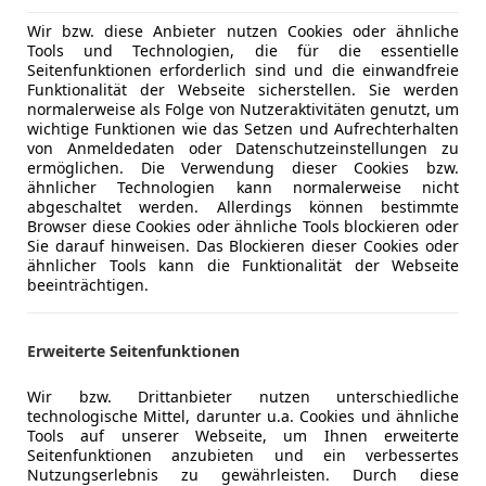
Anderer Energieträger
Strom
Wir bzw. diese Anbieter nutzen Cookies oder ähnliche
CO₂-Emissionen
0 g/km (k
Tools und Technologien, die für die essentielle
Seitenfunktionen erforderlich sind und die einwandfreie
Elektrische Reichweite
777 km
Funktionalität der Webseite sicherstellen. Sie werden
normalerweise als Folge von Nutzeraktivitäten genutzt, um
wichtige Funktionen wie das Setzen und Aufrechterhalten
von Anmeldedaten oder Datenschutzeinstellungen zu
Komfort
360° Kame
Mehr anzeigen
ermöglichen. Die Verwendung dieser Cookies bzw.
Armlehne
ähnlicher Technologien kann normalerweise nicht
Beheizbare
abgeschaltet werden. Allerdings können bestimmte
ng
Außenfarbe
Grau
Browser diese Cookies oder ähnliche Tools blockieren oder
Einparkhilf
Sie darauf hinweisen. Das Blockieren dieser Cookies oder
Einparkhil
Farbe laut Hersteller
Graphitgr
ähnlicher Tools kann die Funktionalität der Webseite
Einparkhil
beeinträchtigen.
Lackierung
Metallic
Einparkhil
Einparkhil
Farbe der Innenausstattung
Schwarz
Erweiterte Seitenfunktionen
Elektrisch
Innenausstattung
Vollleder
Elektrisch
Wir bzw. Drittanbieter nutzen unterschiedliche
Elektrische
technologische Mittel, darunter u.a. Cookies und ähnliche
Tools auf unserer Webseite, um Ihnen erweiterte
Elektrische
Seitenfunktionen anzubieten und ein verbessertes
Getönte S
HIGHLIGHTS & PAKETE
Nutzungserlebnis zu gewährleisten. Durch diese