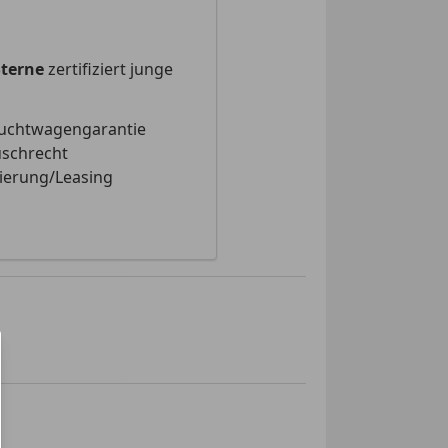
Sterne
zertifiziert junge
uchtwagengarantie
schrecht
ierung/Leasing
inden!