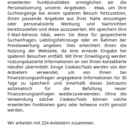
Klimaanla
erweiterten Funktionalitäten ermöglichen wir die
413 Panorama-Schiebedach
Personalisierung unseres Angebotes - etwa, um Ihre
Klimaauto
772 AMG Styling
Suchvorgänge bei einem späteren Besuch fortzusetzen,
Lederauss
876 Innenraumlicht-Paket
Ihnen passende Angebote aus Ihrer Nähe anzuzeigen
Lederlenk
oder personalisierte Werbung und Nachrichten
P20 Fahrassistenz-Paket Plus
bereitzustellen und diese auszuwerten. Wir speichern Ihre
Lichtsenso
275 Memory-Paket
E-Mail-Adresse lokal, wenn Sie diese für gespeicherte
Lordosens
723 EASY-PACK Laderaumabdeckung
Suchanfragen, Lieblingsfahrzeuge oder im Rahmen der
Luftfeder
Preisbewertung angeben. Dies erleichtert Ihnen die
72B USB-Paket Plus
Nutzung der Webseite, da eine erneute Eingabe bei
Massagesi
P14 Electric Art Interieur
späteren Besuchen entfällt. Mit Ihrer Einwilligung werden
Multifunkt
P21 AIR-BALANCE Paket
nutzungsbasierte Informationen an von Ihnen kontaktierte
Mehr anzeigen
Navigatio
Händler übermittelt. Einige Cookies/Tools werden von den
P49 Spiegel-Paket
Anbietern verwendet, um von Ihnen bei
Panorama
PAF Akustik-Komfort-Paket
Finanzierungsanfragen angegebene Informationen für 30
Regensens
Mehr anzeigen
P17 KEYLESS-GO Komfort-Paket
Tage zu speichern und innerhalb dieses Zeitraums
Schiebeda
automatisch für die Befüllung neuer
P47 Park-Paket mit 360°-Kamera
Finanzierungsanfragen wiederzuverwenden. Ohne die
Schlüssell
Verwendung solcher Cookies/Tools können solche
Sitzbelüft
ASSISTENZSYSTEME
erweiterten Funktionen ganz oder teilweise nicht genutzt
Sitzheizun
werden.
233 Aktiver Abstands-Assistent DISTRONIC
Start/Stop
243 Aktiver Spurhalte-Assistent
teilb. Rück
Wir arbeiten mit 224 Anbietern zusammen.
266 Aktiver Lenk-Assistent
Tempomat
272 Ausweichunterstützung