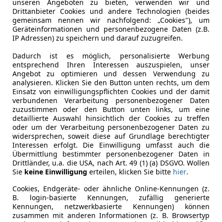
Fahrzeugart
Gebrauch
unseren Angeboten zu bieten, verwenden wir und
Laufzeit
120 Monat
Drittanbieter Cookies und andere Technologien (beides
Sitzplätze
5
gemeinsam nennen wir nachfolgend: „Cookies"), um
Geräteinformationen und personenbezogene Daten (z.B.
Kreditbetrag
€ 75 000,-
Türen
4
IP Adressen) zu speichern und darauf zuzugreifen.
Zu zahlender Gesamtbetrag
€ 105 661,-
Angebotsnummer
51422-83
Dadurch ist es möglich, personalisierte Werbung
entsprechend Ihren Interessen auszuspielen, unser
Einberechnete Gebühren
€ 0,-
Schlüsselnummer
2222/AXZ
Angebot zu optimieren und dessen Verwendung zu
analysieren. Klicken Sie den Button unten rechts, um dem
Garantie
24 Monate
Einsatz von einwilligungspflichten Cookies und der damit
Effektivzinsatz
7,50 %
verbundenen Verarbeitung personenbezogener Daten
zuzustimmen oder den Button unten links, um eine
Sollzinssatz
7,25 %
detaillierte Auswahl hinsichtlich der Cookies zu treffen
Kilometerstand
21 260 km
oder um der Verarbeitung personenbezogener Daten zu
Monatliche Rate
€ 880,5
widersprechen, soweit diese auf Grundlage berechtigter
Erstzulassung
09/2021
Interessen erfolgt. Die Einwilligung umfasst auch die
Übermittlung bestimmter personenbezogener Daten in
Die tatsächlichen Konditionen sind abhängig von Ihrer Bonität so
Produktionsjahr
2021
Drittländer, u.a. die USA, nach Art. 49 (1) (a) DSGVO. Wollen
Bank. Rückzahlungszeitraum 1-10 Jahre. Zinsspanne Sollzinssatz: 2
Sie
keine Einwilligung
erteilen, klicken Sie bitte
hier
.
Fahrzeughalter
1
Jetzt berechnen
Cookies, Endgeräte- oder ähnliche Online-Kennungen (z.
B. login-basierte Kennungen, zufällig generierte
Kennungen, netzwerkbasierte Kennungen) können
Leistung
245 kW (33
zusammen mit anderen Informationen (z. B. Browsertyp