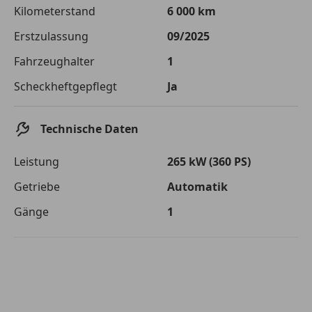
Die tatsächlichen Konditionen sind abhängig von Ihrer Bonität sowie
Kilometerstand
6 000 km
von der von Ihnen gewählten Bank. Rückzahlungszeitraum 1-10
Jahre. Zinsspanne Sollzinssatz: 2,90% - 14,90%.
Erstzulassung
09/2025
Jetzt berechnen
Fahrzeughalter
1
Scheckheftgepflegt
Ja
Technische Daten
Leistung
265 kW (360 PS)
Getriebe
Automatik
Gänge
1