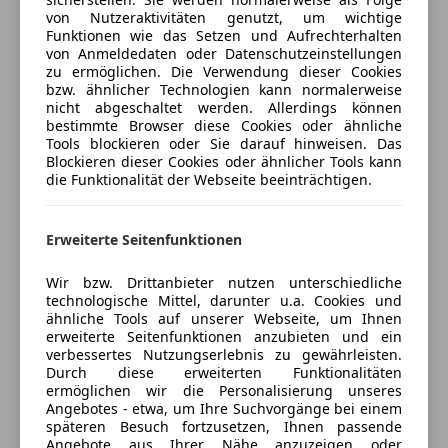
Isofix
anpassen
von Nutzeraktivitäten genutzt, um wichtige
Leder - schwarz / anthrazit
Kurvenlicht
Funktionen wie das Setzen und Aufrechterhalten
Freischaden-Gutschein ab Stufe 0
Schlüssellose Vermietung
LED-Scheinwerfer
von Anmeldedaten oder Datenschutzeinstellungen
Adaptives-Dämpfungs-System Plus (ADS+)
zu ermöglichen. Die Verwendung dieser Cookies
Auto einfach online versichern & Rabatt holen
LED-Tagfahrlicht
bzw. ähnlicher Technologien kann normalerweise
Hinterachslenkung mit großem Winkel
Müdigkeitswarnsystem
nicht abgeschaltet werden. Allerdings können
Abstandsregeltempomat Plus (DISTRONIC PLUS)
Notbremsassistent
bestimmte Browser diese Cookies oder ähnliche
Aktiver Park-Assistent
Tools blockieren oder Sie darauf hinweisen. Das
Jetzt berechnen
Seitenairbag
Blockieren dieser Cookies oder ähnlicher Tools kann
Fahrersitz links elektrisch verstellbar mit Memory
Servolenkung
die Funktionalität der Webseite beeinträchtigen.
Fahrersitz rechts elektrisch verstellbar mit Memory
Spurhalteassistent
Aktiver Spurhalte-Assistent (Kamera)
Tagfahrlicht
Verkäufer
Händler
Innenspiegel abblendbar
Erweiterte Seitenfunktionen
Totwinkel-Assistent
Hintere Sensoren für Spurhalteassistent
Verkehrszeichenerkennung
Wir bzw. Drittanbieter nutzen unterschiedliche
Automobile Swoboda GmbH
DISTRONIC PLUS Querunterstützung (DTR+Q)
Wegfahrsperre
technologische Mittel, darunter u.a. Cookies und
Vordere Sensoren zur Kreuzungsüberwachung
4,5
Sterne
Zentralverriegelung
ähnliche Tools auf unserer Webseite, um Ihnen
Sternebewertung 4.5 von 5
Memory-Paket (Fahrersitz
(85% Weiterempfehlungen)
erweiterte Seitenfunktionen anzubieten und ein
Extras
verbessertes Nutzungserlebnis zu gewährleisten.
Anbieter auf AutoScout24 seit 2011
Durch diese erweiterten Funktionalitäten
Auskünfte zu diesem Wagen - Erhalten Sie von
Alufelgen
ermöglichen wir die Personalisierung unseres
Verkauf
unseren Mercedes-Benz Verkaufsberatern!
Angebotes - etwa, um Ihre Suchvorgänge bei einem
Anhängerkupplung
späteren Besuch fortzusetzen, Ihnen passende
Geöffnet
Schaltwippen
Angebote aus Ihrer Nähe anzuzeigen oder