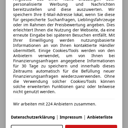
Herr Nikolas Trawöger
Schließt um 18:00
Sportpaket
personalisierte Werbung und Nachrichten
Tel: 07612/63311-441
Schloss Oberweis 3
,
bereitzustellen und diese auszuwerten. Wir
Sportsitze
speichern Ihre E-Mail-Adresse lokal, wenn Sie diese
4664 Oberweis, AT
Mail: nikolas.trawoeger@automobile-swoboda.at
Sprachsteuerung
für gespeicherte Suchanfragen, Lieblingsfahrzeuge
oder im Rahmen der Preisbewertung angeben. Dies
Kontakt
Herr Simon Gruber
erleichtert Ihnen die Nutzung der Webseite, da eine
erneute Eingabe bei späteren Besuchen entfällt. Mit
Tel: 07612/63311-444
Automobile Swoboda
Ihrer Einwilligung werden nutzungsbasierte
Mail: simon.gruber@automobile-swoboda.at
Informationen an von Ihnen kontaktierte Händler
übermittelt. Einige Cookies/Tools werden von den
Alle Fahrzeuge des Anbieters
Anbietern verwendet, um von Ihnen bei
Herr Artur Seibert
Finanzierungsanfragen angegebene Informationen
Tel: 07612/63311-442
für 30 Tage zu speichern und innerhalb dieses
Mail: artur.seibert@automobile-swoboda.at
Anbieter kontaktieren
Zeitraums automatisch für die Befüllung neuer
Finanzierungsanfragen wiederzuverwenden. Ohne
die Verwendung solcher Cookies/Tools können
Deine Nachricht
Angebot vorbehaltlich Verfügbarkeit-Druck-und
solche erweiterten Funktionen ganz oder teilweise
Beschreibungsfehler.
nicht genutzt werden.
Wir arbeiten mit 224 Anbietern zusammen.
Das gilt für neue wie gebrauchte Mercedes-Benz und
smart Fahrzeuge – und vor allem für unsere Jungen
|
|
Datenschutzerklärung
Impressum
Anbieterliste
Sterne.