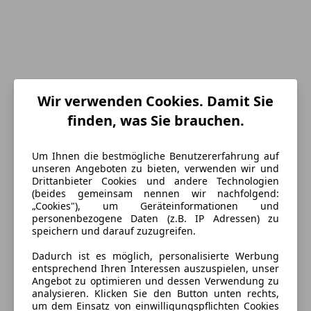
Wir verwenden Cookies. Damit Sie
finden, was Sie brauchen.
Um Ihnen die bestmögliche Benutzererfahrung auf
Energieverbrauch
unseren Angeboten zu bieten, verwenden wir und
Drittanbieter Cookies und andere Technologien
(beides gemeinsam nennen wir nachfolgend:
Kraftstoff
Elektro
„Cookies"), um Geräteinformationen und
personenbezogene Daten (z.B. IP Adressen) zu
CO₂-Emissionen
0 g/km (komb.)
speichern und darauf zuzugreifen.
Dadurch ist es möglich, personalisierte Werbung
Ausstattung
entsprechend Ihren Interessen auszuspielen, unser
Angebot zu optimieren und dessen Verwendung zu
analysieren. Klicken Sie den Button unten rechts,
Komfort
Mehr anzeigen
um dem Einsatz von einwilligungspflichten Cookies