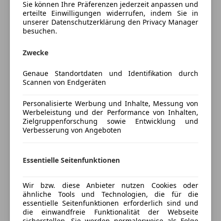
Sie können Ihre Präferenzen jederzeit anpassen und
Sitzkomfort-Paket, Licht- und Sicht-Paket, KEYLESS-
Schiebedach
erteilte Einwilligungen widerrufen, indem Sie in
GO-Paket, ON&OFFROAD-Paket, Junge Sterne
Schlüssellose Zentralverriegelung
unserer Datenschutzerklärung den Privacy Manager
Garantie, AMG Line, Attention Assist, Night Paket,
besuchen.
Sitzheizung
Distronic Plus, Allradsystem, Automatic,
Tempomat
Zwecke
Kindersitzbefestigung Isofix, Kneebag, Komfortsitz,
Unterhaltung/Media
Lederausstattung, Laderaumabdeckung,
Genaue Standortdaten und Identifikation durch
Reifendruck-Kontrolle, TV-Funktion, Windowbag, Für
Mehr anzeigen
Bluetooth
Scannen von Endgeräten
360° Ansicht folgen sie diesem Link:
Bordcomputer
https://spinner.photo-motion.com/5ab42ec1-3d43-
Personalisierte Werbung und Inhalte, Messung von
DAB-Radio
Preisbewertung
Werbeleistung und der Performance von Inhalten,
4c24-a0b3-9b52c668fd15
TV
Zielgruppenforschung sowie Entwicklung und
Verbesserung von Angeboten
Mehr anzeigen
Sicherheit
Mercedes-Benz Connect - Dienste für Navigation
ABS
Essentielle Seitenfunktionen
180 Grad-Frontsicht für Geländefahrt
Abstandstempomat
Versicherung
Mercedes-Benz Connect - EV-Funktionen
Alarmanlage
Smartphone Integrationspaket
Wir bzw. diese Anbieter nutzen Cookies oder
Beifahrerairbag
Kfz-Versicherung
ähnliche Tools und Technologien, die für die
Smartphone Integration Apple CarPlay
ESP
essentielle Seitenfunktionen erforderlich sind und
Smartphone Integration Android Auto
Fahrerairbag
die einwandfreie Funktionalität der Webseite
Versicherungsschutz an Ihre Bedürfnisse
Obsidianschwarz – Metalliclack
sicherstellen. Sie werden normalerweise als Folge