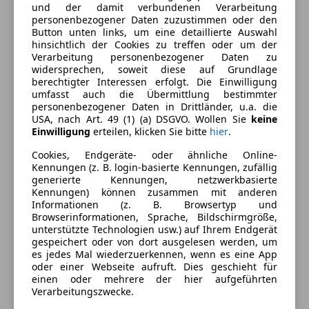
und der damit verbundenen Verarbeitung
Beheizbares Lenkrad
personenbezogener Daten zuzustimmen oder den
Einparkhilfe
Farbe und Innenausstattung
Button unten links, um eine detaillierte Auswahl
Einparkhilfe Rückfahrkamera
hinsichtlich der Cookies zu treffen oder um der
Verarbeitung personenbezogener Daten zu
Einparkhilfe selbstlenkendes System
Außenfarbe
Schwarz
widersprechen, soweit diese auf Grundlage
Einparkhilfe Sensoren hinten
berechtigter Interessen erfolgt. Die Einwilligung
Farbe laut Hersteller
Schwarz
Einparkhilfe Sensoren vorne
umfasst auch die Übermittlung bestimmter
personenbezogener Daten in Drittländer, u.a. die
Elektrische Fensterheber
Lackierung
Metallic
USA, nach Art. 49 (1) (a) DSGVO. Wollen Sie
keine
Elektrische Heckklappe
Einwilligung
erteilen, klicken Sie bitte
hier
.
Farbe der
Schwarz
Elektrische Sitze
Innenausstattung
Cookies, Endgeräte- oder ähnliche Online-
Head-up display
Kennungen (z. B. login-basierte Kennungen, zufällig
Klimaanlage
Innenausstattung
Vollleder
generierte Kennungen, netzwerkbasierte
Klimaautomatik
Kennungen) können zusammen mit anderen
Informationen (z. B. Browsertyp und
Lederausstattung
Browserinformationen, Sprache, Bildschirmgröße,
Fahrzeugbeschreibung
Lederlenkrad
unterstützte Technologien usw.) auf Ihrem Endgerät
Lordosenstütze
gespeichert oder von dort ausgelesen werden, um
Panorama Glasdach, Dab Tuner, KEYLESS-GO, Allrad
es jedes Mal wiederzuerkennen, wenn es eine App
Massagesitze
oder einer Webseite aufruft. Dies geschieht für
4matic, AIRMATIC, Intelligent Light System,
Multifunktionslenkrad
einen oder mehrere der hier aufgeführten
Fahrassistenz-Paket PLUS, Spiegel-Paket,
Navigationssystem
Verarbeitungszwecke.
Memorypaket, Aktiv-Multikontursitz-Paket,
Regensensor