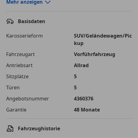
Autokredit-Rechner von durchblicker.at
Mehr anzeigen
Einfach Rate berechnen und günstige Konditionen
finden!
Basisdaten
Autokredit vergleichen
Karosserieform
SUV/Geländewagen/Pic
kup
Laufzeit
120 Monate
Fahrzeugart
Vorführfahrzeug
Kreditbetrag
€ 75 000,-
Antriebsart
Allrad
Zu zahlender
€ 105 661,-
Sitzplätze
5
Gesamtbetrag
Türen
5
Einberechnete Gebühren
€ 0,-
Angebotsnummer
4360376
Effektivzinsatz
7,50 %
Garantie
48 Monate
Sollzinssatz
7,25 %
Monatliche Rate
€ 880,51
Fahrzeughistorie