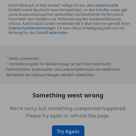
871 HANDS-FREE ACCESS
Durch Klick auf „E-Mail senden“ willige ich ein, dass (
AutoScout24
875 Scheibenwaschanlage beheizt
GmbH
) meine Nachricht zwischenspeichert, an den Händler sowie ggf.
seine Kooperationspartner weiterleitet und bestimmte Performance-
U01 Fondgurt-Statusanzeige im Instrumenten-
Parameter des Händlers zur Verbesserung des Kundenerlebnisses
erfasst. AutoScout24 GmbH verwendet die E-Mail-Adresse gemäß ihren
Display
Datenschutzbestimmungen
. Ich kann diese Einwilligung jederzeit mit
U10 Automatische Beifahrerairbag-Abschaltung
Wirkung für die Zukunft
widerrufen
.
249 Innen- und Aussenspiegel fahrerseitig
automatisch abblendend
36U Remote und erweiterte Charging Services
MwSt. ausweisbar
Premium
Herstellerangabe für Neufahrzeuge. Je nach Kilometerstand,
B53 Akustischer Umfeldschutz
Fahrverhalten, Batteriealter und Ladeverhalten kann die elektrische
551 Einbruch- und Diebstahlwarnanlage mit
Reichweite bei Gebrauchtwagen deutlich abweichen.
Vorrüstung für Kollisionserkennung
U60 Fussgängerschutz
Something went wrong
299 PRE-SAFE System
We're sorry, but something unexpected happened.
EXTERIEUR
Please try again or refresh the page.
890 EASY-PACK Heckklappe
PYF AMG Line Exterieur
Try Again
P31 AMG Line Exterieur