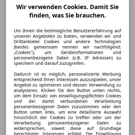
Wir verwenden Cookies. Damit Sie
finden, was Sie brauchen.
Um Ihnen die bestmögliche Benutzererfahrung auf
unseren Angeboten zu bieten, verwenden wir und
Drittanbieter Cookies und andere Technologien
(beides gemeinsam nennen wir nachfolgend:
„Cookies"), um Geräteinformationen und
personenbezogene Daten (z.B. IP Adressen) zu
speichern und darauf zuzugreifen.
Dadurch ist es möglich, personalisierte Werbung
entsprechend Ihren Interessen auszuspielen, unser
Angebot zu optimieren und dessen Verwendung zu
analysieren. Klicken Sie den Button unten rechts,
um dem Einsatz von einwilligungspflichten Cookies
und der damit verbundenen Verarbeitung
personenbezogener Daten zuzustimmen oder den
Energieverbrauch
Button unten links, um eine detaillierte Auswahl
hinsichtlich der Cookies zu treffen oder um der
Anderer Energieträger
Strom
Verarbeitung personenbezogener Daten zu
widersprechen, soweit diese auf Grundlage
CO₂-Emissionen
0 g/km (komb.)
berechtigter Interessen erfolgt. Die Einwilligung