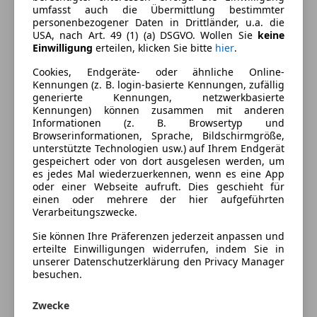
umfasst auch die Übermittlung bestimmter
Elektrische Reichweite
647 km
personenbezogener Daten in Drittländer, u.a. die
USA, nach Art. 49 (1) (a) DSGVO. Wollen Sie
keine
Einwilligung
erteilen, klicken Sie bitte
hier
.
Ausstattung
Cookies, Endgeräte- oder ähnliche Online-
Kennungen (z. B. login-basierte Kennungen, zufällig
Komfort
Mehr anzeigen
generierte Kennungen, netzwerkbasierte
Kennungen) können zusammen mit anderen
360° Kamera
Informationen (z. B. Browsertyp und
Browserinformationen, Sprache, Bildschirmgröße,
Armlehne
Farbe und Innenausstattung
unterstützte Technologien usw.) auf Ihrem Endgerät
Beheizbares Lenkrad
gespeichert oder von dort ausgelesen werden, um
Einparkhilfe
Außenfarbe
Schwarz
es jedes Mal wiederzuerkennen, wenn es eine App
oder einer Webseite aufruft. Dies geschieht für
Einparkhilfe Rückfahrkamera
Lackierung
Metallic
einen oder mehrere der hier aufgeführten
Einparkhilfe selbstlenkendes System
Verarbeitungszwecke.
Einparkhilfe Sensoren hinten
Farbe der
Schwarz
Sie können Ihre Präferenzen jederzeit anpassen und
Einparkhilfe Sensoren vorne
Innenausstattung
erteilte Einwilligungen widerrufen, indem Sie in
Elektrische Fensterheber
unserer Datenschutzerklärung den Privacy Manager
Innenausstattung
Vollleder
Elektrische Heckklappe
besuchen.
Elektrische Seitenspiegel
Zwecke
Elektrische Sitze
Fahrzeugbeschreibung