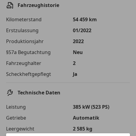
Die tatsächlichen Konditionen sind abhängig von Ihrer Bonität sowie
Fahrzeughistorie
von der von Ihnen gewählten Bank. Rückzahlungszeitraum 1-10
Jahre. Zinsspanne Sollzinssatz: 2,90% - 14,90%.
Kilometerstand
54 459 km
Jetzt berechnen
Erstzulassung
01/2022
Produktionsjahr
2022
§57a Begutachtung
Neu
Fahrzeughalter
2
Scheckheftgepflegt
Ja
Technische Daten
Leistung
385 kW (523 PS)
Getriebe
Automatik
Leergewicht
2 585 kg