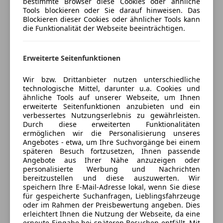
P17 KEYLESS-GO Komfort-Paket
bestimmte Browser diese Cookies oder ähnliche
Unterhaltung/Media
Versicherung
Tools blockieren oder Sie darauf hinweisen. Das
P21 AIR-BALANCE Paket
Blockieren dieser Cookies oder ähnlicher Tools kann
Android Auto
275 Memory-Paket
Kfz-Versicherung
die Funktionalität der Webseite beeinträchtigen.
Apple CarPlay
723 EASY-PACK Laderaumabdeckung
Bordcomputer
72B USB-Paket Plus
Versicherungsschutz an Ihre Bedürfnisse
DAB-Radio
Erweiterte Seitenfunktionen
P49 Spiegel-Paket
anpassen
Freisprecheinrichtung
Wir bzw. Drittanbieter nutzen unterschiedliche
MP3
Freischaden-Gutschein ab Stufe 0
ASSISTENZSYSTEME
technologische Mittel, darunter u.a. Cookies und
Musikstreaming integriert
351 Mercedes-Benz Notrufsystem
ähnliche Tools auf unserer Webseite, um Ihnen
Auto einfach online versichern & Rabatt holen
Radio
erweiterte Seitenfunktionen anzubieten und ein
233 Aktiver Abstands-Assistent DISTRONIC
verbessertes Nutzungserlebnis zu gewährleisten.
Soundsystem
235 Aktiver Park-Assistent mit PARKTRONIC
Durch diese erweiterten Funktionalitäten
USB
243 Aktiver Spurhalte-Assistent
Jetzt berechnen
ermöglichen wir die Personalisierung unseres
W-Lan / Wifi Hotspot
Angebotes - etwa, um Ihre Suchvorgänge bei einem
266 Aktiver Lenk-Assistent
späteren Besuch fortzusetzen, Ihnen passende
272 Ausweichunterstützung
Sicherheit
Angebote aus Ihrer Nähe anzuzeigen oder
501 360°-Kamera
personalisierte Werbung und Nachrichten
Verkäufer
Händler
ABS
bereitzustellen und diese auszuwerten. Wir
628 Adaptiver Fernlicht-Assistent Plus
speichern Ihre E-Mail-Adresse lokal, wenn Sie diese
Abstandstempomat
für gespeicherte Suchanfragen, Lieblingsfahrzeuge
Abstandswarner
Hermann Neubauer GmbH & Co KG
MOTOR GETRIEBE & FAHRWERK
oder im Rahmen der Preisbewertung angeben. Dies
Alarmanlage
erleichtert Ihnen die Nutzung der Webseite, da eine
215 Fahrwerk mit adaptivem Dämpfungssystem
5
Sterne
Sternebewertung 5 von 5
erneute Eingabe bei späteren Besuchen entfällt. Mit