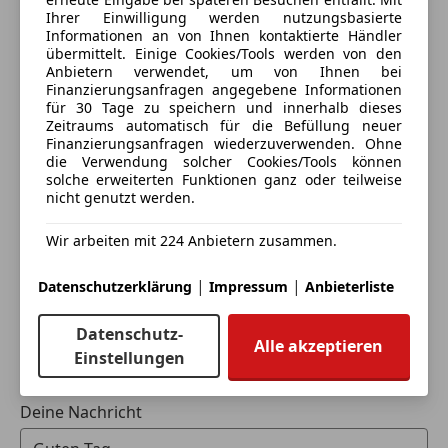
ESP
(97% Weiterempfehlungen)
Ihrer Einwilligung werden nutzungsbasierte
Fahrerairbag
AUDIO & KOMMUNIKATION
Anbieter auf AutoScout24 seit 2014
Informationen an von Ihnen kontaktierte Händler
Fernlichtassistent
übermittelt. Einige Cookies/Tools werden von den
889 KEYLESS-GO mit flächenbündigen Türgriffen
Verkauf
Anbietern verwendet, um von Ihnen bei
Isofix
535 MBUX Multimediasystem
Finanzierungsanfragen angegebene Informationen
Kopfairbag
Geschlossen
810 Burmester 3D-Surround-Soundsystem
für 30 Tage zu speichern und innerhalb dieses
Kurvenlicht
Zeitraums automatisch für die Befüllung neuer
Öffnet um 8:00
899 Multifunktions-Telefonie
Finanzierungsanfragen wiederzuverwenden. Ohne
LED-Scheinwerfer
537 Digitales Radio
Hof 39
,
die Verwendung solcher Cookies/Tools können
LED-Tagfahrlicht
5582 St. Michael im Lungau, AT
77B MBUX Interieur-Assistent
solche erweiterten Funktionen ganz oder teilweise
Müdigkeitswarnsystem
nicht genutzt werden.
PAG MBUX Hyperscreen
Notbremsassistent
Kontakt
445 MBUX Augmented Reality Head-up-Display
Wir arbeiten mit 224 Anbietern zusammen.
Notrufsystem
292 PRE-SAFE Impuls Seite
Hermann Neubauer
Reifendruckkontrollsystem
|
|
Datenschutzerklärung
Impressum
Anbieterliste
Seitenairbag
INTERIEUR
Alle Fahrzeuge des Anbieters
Servolenkung
878 Aktive Ambientebeleuchtung
Datenschutz-
Spurhalteassistent
914 Klimaluftfilter
Alle akzeptieren
Einstellungen
Tagfahrlicht
Anbieter kontaktieren
241 Vordersitz links elektrisch verstellbar mit
Totwinkel-Assistent
Memory-Funktion
Traktionskontrolle
Deine Nachricht
242 Vordersitz rechts elektrisch verstellbar mit
Verkehrszeichenerkennung
Memory-Funktion