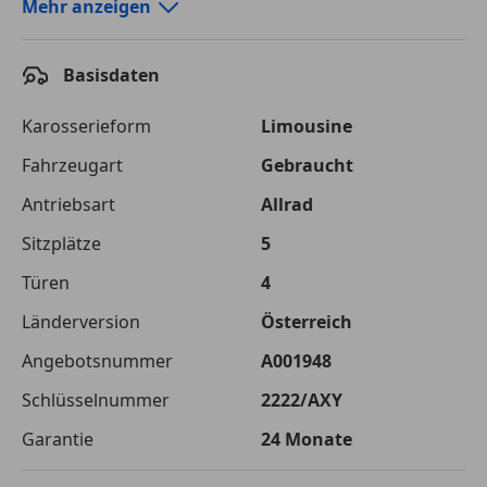
Autokredit-Rechner von durchblicker.at
Mehr anzeigen
Einfach Rate berechnen und günstige Konditionen
finden!
Basisdaten
Autokredit vergleichen
Karosserieform
Limousine
Laufzeit
120 Monate
Fahrzeugart
Gebraucht
Antriebsart
Allrad
Kreditbetrag
€ 69 900,-
Sitzplätze
5
Zu zahlender
€ 98 476,-
Gesamtbetrag
Türen
4
Einberechnete Gebühren
€ 0,-
Länderversion
Österreich
Angebotsnummer
A001948
Effektivzinsatz
7,50 %
Schlüsselnummer
2222/AXY
Sollzinssatz
7,25 %
Garantie
24 Monate
Monatliche Rate
€ 820,63