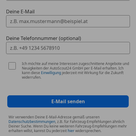
325 Mittenairbag
8U8 i-Size Kindersitzbefestigung
Deine E-Mail
290 Windowbags
294 Kneebag
581 Klimatisierungsautomatik THERMOTRONIC
P53 ENERGIZING AIR CONTROL Plus
Deine Telefonnummer (optional)
7U2 Komfortsitze
902 Sitzheizung Plus für Fahrer und Beifahrer
Ich möchte auf meine Interessen zugeschnittene Angebote und
LICHT & SICHT
Neuigkeiten der AutoScout24 GmbH per E-Mail erhalten. Ich
318 DIGITAL LIGHT
kann diese
Einwilligung
jederzeit mit Wirkung für die Zukunft
widerrufen.
RÄDER
475 Reifendruckkontrolle
E-Mail senden
R01 Sommerreifen
R06 Geräuschoptimierter Reifen mit
Schaumabsorber
Wir verwenden Deine E-Mail-Adresse gemäß unseren
Datenschutzbestimmungen
, z.B. für Fahrzeug-Empfehlungen ähnlich
Deiner Suche. Wenn Du keine weiteren Fahrzeug-Empfehlungen mehr
TECHNIK & SICHERHEIT
erhalten willst, kannst Du jederzeit
hier
widersprechen.