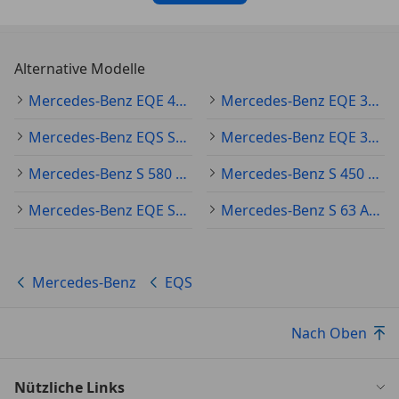
840 Wärmedämmend dunkel getöntes Glas
587 Umfeldbeleuchtung mit Projektion des
Markenlogos
Alternative Modelle
500 Aussenspiegel elektrisch anklappbar
Mercedes-Benz EQE 43 Gebraucht
Mercedes-Benz EQE 350 Gebraucht
SONSTIGE AUSSTATTUNGEN
Mercedes-Benz EQS SUV Gebraucht
Mercedes-Benz EQE 300 Gebraucht
998 Steuercode Umstellung WLTP mit RDE
63B Fahrzeugsteckdose
Mercedes-Benz S 580 Gebraucht
Mercedes-Benz S 450 Gebraucht
802 Technische Änderungen
B51 TIREFIT
Mercedes-Benz EQE SUV Gebraucht
Mercedes-Benz S 63 AMG Gebraucht
79B Vorrüstung für digitales Radio
968 COC-Papier EU6 - ohne
Zulassungsbescheinigung Teil II
Mercedes-Benz
EQS
16P Markteinführungs-Fahrzeug
Nach Oben
Weitere Merkmale
596 GUARD 360° einbruchhemmendes
Verbundsicherheitsglas mit Wärme- und
Nützliche Links