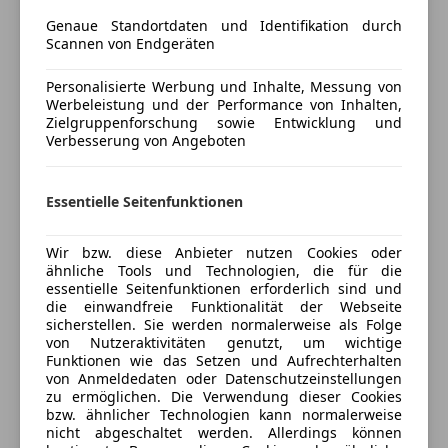
Getönte Scheiben
Genaue Standortdaten und Identifikation durch
Head-up display
Ihre Ansprechpartner für dieses KFZ:
Scannen von Endgeräten
Klimaanlage
Klimaautomatik
Bernd Spiegl, Tel: 0660/3408947
Personalisierte Werbung und Inhalte, Messung von
Lederausstattung
Werbeleistung und der Performance von Inhalten,
Zielgruppenforschung sowie Entwicklung und
Lederlenkrad
Marcel Winkler, Tel: 0660/1411099
Verbesserung von Angeboten
Lichtsensor
Multifunktionslenkrad
Navigationssystem
Essentielle Seitenfunktionen
Panoramadach
Regensensor
Wir bzw. diese Anbieter nutzen Cookies oder
HIGHLIGHTS & PAKETE
ähnliche Tools und Technologien, die für die
Schiebedach
876 Innenraumlicht-Paket
Mehr anzeigen
essentielle Seitenfunktionen erforderlich sind und
Schlüssellose Zentralverriegelung
772 AMG Styling
die einwandfreie Funktionalität der Webseite
Sitzbelüftung
sicherstellen. Sie werden normalerweise als Folge
413 Panorama-Schiebedach
von Nutzeraktivitäten genutzt, um wichtige
Preisbewertung
Sitzheizung
PYB Basis-Paket
Funktionen wie das Setzen und Aufrechterhalten
Start/Stop-Automatik
PYO Premium Plus Paket
von Anmeldedaten oder Datenschutzeinstellungen
Mehr anzeigen
teilb. Rücksitzbank
zu ermöglichen. Die Verwendung dieser Cookies
P14 Electric Art Interieur
bzw. ähnlicher Technologien kann normalerweise
Tempomat
PAF Akustik-Komfort-Paket
nicht abgeschaltet werden. Allerdings können