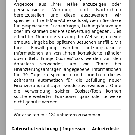
Traktionskontrolle
Angebote aus Ihrer Nähe anzuzeigen oder
Zentralverriegelung mit Funkfernbedienung
personalisierte Werbung und Nachrichten
bereitzustellen und diese auszuwerten. Wir
Extras
speichern Ihre E-Mail-Adresse lokal, wenn Sie diese
Anbieter kontaktieren
für gespeicherte Suchanfragen, Lieblingsfahrzeuge
Alufelgen
oder im Rahmen der Preisbewertung angeben. Dies
Deine Nachricht
erleichtert Ihnen die Nutzung der Webseite, da eine
Anhängerkupplung
erneute Eingabe bei späteren Besuchen entfällt. Mit
Elektronische Parkbremse
Ihrer Einwilligung werden nutzungsbasierte
Innenspiegel automatisch abblendend
Informationen an von Ihnen kontaktierte Händler
übermittelt. Einige Cookies/Tools werden von den
Notrad
Anbietern verwendet, um von Ihnen bei
Sportfahrwerk
Finanzierungsanfragen angegebene Informationen
Sportsitze
für 30 Tage zu speichern und innerhalb dieses
Zeitraums automatisch für die Befüllung neuer
Touchscreen
Finanzierungsanfragen wiederzuverwenden. Ohne
die Verwendung solcher Cookies/Tools können
solche erweiterten Funktionen ganz oder teilweise
nicht genutzt werden.
3 ähnliche Fahrzeuge gefunden
Ich erlaube den Händlern dieser
Wir arbeiten mit 224 Anbietern zusammen.
Fahrzeuge mich zu kontaktieren.
|
|
Datenschutzerklärung
Impressum
Anbieterliste
Dein Name