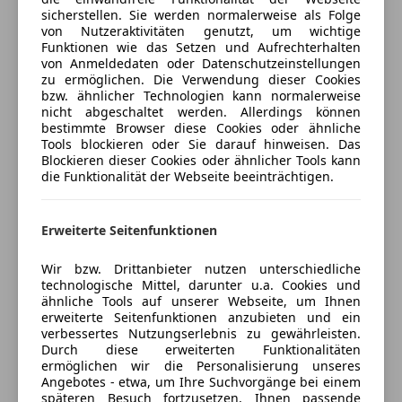
Versicherung
sicherstellen. Sie werden normalerweise als Folge
Sicherheit
von Nutzeraktivitäten genutzt, um wichtige
Kfz-Versicherung
Funktionen wie das Setzen und Aufrechterhalten
ABS
von Anmeldedaten oder Datenschutzeinstellungen
zu ermöglichen. Die Verwendung dieser Cookies
Airbag hinten
Versicherungsschutz an Ihre Bedürfnisse
bzw. ähnlicher Technologien kann normalerweise
Alarmanlage
nicht abgeschaltet werden. Allerdings können
anpassen
Beifahrerairbag
bestimmte Browser diese Cookies oder ähnliche
Freischaden-Gutschein ab Stufe 0
Tools blockieren oder Sie darauf hinweisen. Das
ESP
Blockieren dieser Cookies oder ähnlicher Tools kann
Fahrerairbag
Auto einfach online versichern & Rabatt holen
die Funktionalität der Webseite beeinträchtigen.
Fernlichtassistent
Geschwindigkeits-begrenzungsanlage
Erweiterte Seitenfunktionen
Kurvenlicht
Jetzt berechnen
LED-Scheinwerfer
Wir bzw. Drittanbieter nutzen unterschiedliche
Notrufsystem
technologische Mittel, darunter u.a. Cookies und
Reifendruckkontrollsystem
ähnliche Tools auf unserer Webseite, um Ihnen
Verkäufer
Privat
erweiterte Seitenfunktionen anzubieten und ein
Seitenairbag
verbessertes Nutzungserlebnis zu gewährleisten.
Servolenkung
Durch diese erweiterten Funktionalitäten
1220 Wien 22., Donaustadt, AT
Spurhalteassistent
ermöglichen wir die Personalisierung unseres
Angebotes - etwa, um Ihre Suchvorgänge bei einem
Totwinkel-Assistent
Kontakt
späteren Besuch fortzusetzen, Ihnen passende