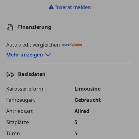
⚠
Inserat melden
Finanzierung
Autokredit vergleichen
Autokredit-Rechner von durchblicker.at
Mehr anzeigen
Einfach Rate berechnen und günstige Konditionen
finden!
Basisdaten
Autokredit vergleichen
Karosserieform
Limousine
Laufzeit
120 Monate
Fahrzeugart
Gebraucht
Antriebsart
Allrad
Kreditbetrag
€ 75 000,-
Sitzplätze
5
Zu zahlender
€ 105 661,-
Gesamtbetrag
Türen
5