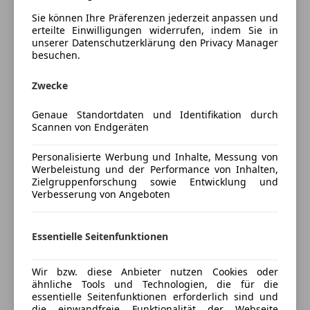
Elektrische Heckklappe
Sie können Ihre Präferenzen jederzeit anpassen und
Innenausstattung
Alcantara
Getönte Scheiben
erteilte Einwilligungen widerrufen, indem Sie in
Head-up display
unserer Datenschutzerklärung den Privacy Manager
besuchen.
Klimaautomatik
Fahrzeugbeschreibung
Lederlenkrad
Zwecke
Lichtsensor
Fahrzeug befindet sich in TOP Zustand
Luftfederung
Externes Gutachten Feb 2026 liegt vor
Genaue Standortdaten und Identifikation durch
Multifunktionslenkrad
8Fach Bereifung mit AMG Felgen
Scannen von Endgeräten
Navigationssystem
Schlüssellose Zentralverriegelung
Personalisierte Werbung und Inhalte, Messung von
Service gefelgt beim Vertragshändler
Werbeleistung und der Performance von Inhalten,
Sitzheizung
Zielgruppenforschung sowie Entwicklung und
Sitzheizung hinten
bei Interesse können sie sich gerne melden
Verbesserung von Angeboten
Unterhaltung/Media
Preisbewertung
Essentielle Seitenfunktionen
DAB-Radio
Induktionsladen für Smartphones
Mehr anzeigen
Wir bzw. diese Anbieter nutzen Cookies oder
Radio
ähnliche Tools und Technologien, die für die
USB
essentielle Seitenfunktionen erforderlich sind und
W-Lan / Wifi Hotspot
die einwandfreie Funktionalität der Webseite