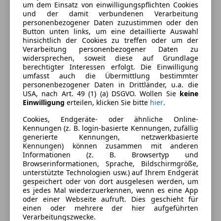
um dem Einsatz von einwilligungspflichten Cookies
CO₂-Emissionen
0 g/km (komb.)
und der damit verbundenen Verarbeitung
personenbezogener Daten zuzustimmen oder den
Elektrische Reichweite
500 km
Button unten links, um eine detaillierte Auswahl
hinsichtlich der Cookies zu treffen oder um der
Batteriebesitz
Inklusive
Verarbeitung personenbezogener Daten zu
widersprechen, soweit diese auf Grundlage
Ladezeit von 10% bis 80%
20 min
berechtigter Interessen erfolgt. Die Einwilligung
umfasst auch die Übermittlung bestimmter
personenbezogener Daten in Drittländer, u.a. die
Ausstattung
USA, nach Art. 49 (1) (a) DSGVO. Wollen Sie
keine
Einwilligung
erteilen, klicken Sie bitte
hier
.
Komfort
Mehr anzeigen
Cookies, Endgeräte- oder ähnliche Online-
Kennungen (z. B. login-basierte Kennungen, zufällig
360° Kamera
generierte Kennungen, netzwerkbasierte
Beheizbare Frontscheibe
Kennungen) können zusammen mit anderen
Farbe und Innenausstattung
Informationen (z. B. Browsertyp und
Berganfahrassistent
Browserinformationen, Sprache, Bildschirmgröße,
Einparkhilfe
Außenfarbe
Grau
unterstützte Technologien usw.) auf Ihrem Endgerät
Einparkhilfe Rückfahrkamera
gespeichert oder von dort ausgelesen werden, um
Lackierung
Metallic
es jedes Mal wiederzuerkennen, wenn es eine App
Einparkhilfe selbstlenkendes System
oder einer Webseite aufruft. Dies geschieht für
Einparkhilfe Sensoren hinten
Farbe der
Beige
einen oder mehrere der hier aufgeführten
Einparkhilfe Sensoren vorne
Innenausstattung
Verarbeitungszwecke.