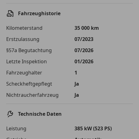
Einberechnete Gebühren
€ 0,-
Fahrzeughistorie
Effektivzinsatz
7,50 %
Kilometerstand
35 000 km
Sollzinssatz
7,25 %
Erstzulassung
07/2023
Monatliche Rate
€ 880,51
§57a Begutachtung
07/2026
Die tatsächlichen Konditionen sind abhängig von Ihrer Bonität sowie
Letzte Inspektion
01/2026
von der von Ihnen gewählten Bank. Rückzahlungszeitraum 1-10
Jahre. Zinsspanne Sollzinssatz: 2,90% - 14,90%.
Fahrzeughalter
1
Jetzt berechnen
Scheckheftgepflegt
Ja
Nichtraucherfahrzeug
Ja
Technische Daten
Leistung
385 kW (523 PS)