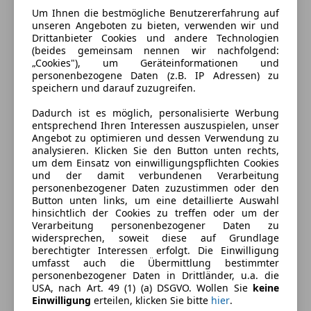
Um Ihnen die bestmögliche Benutzererfahrung auf
unseren Angeboten zu bieten, verwenden wir und
Drittanbieter Cookies und andere Technologien
(beides gemeinsam nennen wir nachfolgend:
„Cookies"), um Geräteinformationen und
personenbezogene Daten (z.B. IP Adressen) zu
speichern und darauf zuzugreifen.
Dadurch ist es möglich, personalisierte Werbung
entsprechend Ihren Interessen auszuspielen, unser
Angebot zu optimieren und dessen Verwendung zu
analysieren. Klicken Sie den Button unten rechts,
um dem Einsatz von einwilligungspflichten Cookies
Energieverbrauch
und der damit verbundenen Verarbeitung
personenbezogener Daten zuzustimmen oder den
Kraftstoff
Elektro
Button unten links, um eine detaillierte Auswahl
hinsichtlich der Cookies zu treffen oder um der
CO₂-Emissionen
0 g/km (komb.)
Verarbeitung personenbezogener Daten zu
widersprechen, soweit diese auf Grundlage
berechtigter Interessen erfolgt. Die Einwilligung
umfasst auch die Übermittlung bestimmter
Ausstattung
personenbezogener Daten in Drittländer, u.a. die
USA, nach Art. 49 (1) (a) DSGVO. Wollen Sie
keine
Komfort
Mehr anzeigen
Einwilligung
erteilen, klicken Sie bitte
hier
.