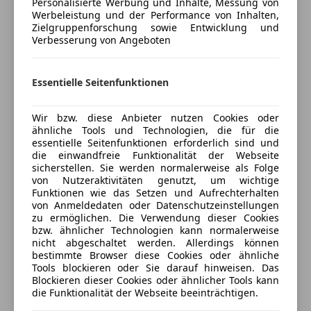
Beifahrerairbag
Personalisierte Werbung und Inhalte, Messung von
Versicherungsschutz an Ihre Bedürfnisse
Werbeleistung und der Performance von Inhalten,
Fahrerairbag
Zielgruppenforschung sowie Entwicklung und
anpassen
Kurvenlicht
Verbesserung von Angeboten
LED-Scheinwerfer
Freischaden-Gutschein ab Stufe 0
LED-Tagfahrlicht
Auto einfach online versichern & Rabatt holen
Essentielle Seitenfunktionen
Nebelscheinwerfer
Notbremsassistent
Seitenairbag
Wir bzw. diese Anbieter nutzen Cookies oder
Jetzt berechnen
ähnliche Tools und Technologien, die für die
Spurhalteassistent
essentielle Seitenfunktionen erforderlich sind und
Totwinkel-Assistent
die einwandfreie Funktionalität der Webseite
Verkehrszeichenerkennung
sicherstellen. Sie werden normalerweise als Folge
von Nutzeraktivitäten genutzt, um wichtige
Verkäufer
Privat
Extras
Funktionen wie das Setzen und Aufrechterhalten
von Anmeldedaten oder Datenschutzeinstellungen
3650 Pöggstall, AT
Alufelgen
zu ermöglichen. Die Verwendung dieser Cookies
bzw. ähnlicher Technologien kann normalerweise
nicht abgeschaltet werden. Allerdings können
Kontakt
bestimmte Browser diese Cookies oder ähnliche
Tools blockieren oder Sie darauf hinweisen. Das
Blockieren dieser Cookies oder ähnlicher Tools kann
die Funktionalität der Webseite beeinträchtigen.
Anbieter kontaktieren