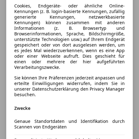
Berganfahrassistent
Cookies, Endgeräte- oder ähnliche Online-
Kennungen (z. B. login-basierte Kennungen, zufällig
Elektrische Seitenspiegel
Farbe und Innenausstattung
generierte Kennungen, netzwerkbasierte
Getönte Scheiben
Kennungen) können zusammen mit anderen
Lederlenkrad
Lackierung
Andere
Informationen (z. B. Browsertyp und
Browserinformationen, Sprache, Bildschirmgröße,
Lichtsensor
unterstützte Technologien usw.) auf Ihrem Endgerät
Multifunktionslenkrad
gespeichert oder von dort ausgelesen werden, um
Fahrzeugbeschreibung
Navigationssystem
es jedes Mal wiederzuerkennen, wenn es eine App
oder einer Webseite aufruft. Dies geschieht für
Regensensor
alle service bei mercedes gemacht
einen oder mehrere der hier aufgeführten
Sitzheizung
Verarbeitungszwecke.
teilb. Rücksitzbank
Sie können Ihre Präferenzen jederzeit anpassen und
Tempomat
Preisbewertung
erteilte Einwilligungen widerrufen, indem Sie in
unserer Datenschutzerklärung den Privacy Manager
Unterhaltung/Media
besuchen.
Mehr anzeigen
USB
Zwecke
W-Lan / Wifi Hotspot
Versicherung
Sicherheit
Genaue Standortdaten und Identifikation durch
Scannen von Endgeräten
Kfz-Versicherung
ABS