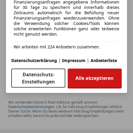
Finanzierungsanfragen angegebene Informationen
für 30 Tage zu speichern und innerhalb dieses
Zeitraums automatisch für die Befüllung neuer
Finanzierungsanfragen wiederzuverwenden. Ohne
die Verwendung solcher Cookies/Tools können
Deine Telefonnummer (optional)
solche erweiterten Funktionen ganz oder teilweise
nicht genutzt werden.
Wir arbeiten mit 224 Anbietern zusammen.
Ich möchte auf meine Interessen zugeschnittene Angebote und
Neuigkeiten der AutoScout24 GmbH per E-Mail erhalten. Ich
kann diese
Einwilligung
jederzeit mit Wirkung für die Zukunft
|
|
Datenschutzerklärung
Impressum
Anbieterliste
widerrufen.
Datenschutz-
Alle akzeptieren
Einstellungen
E-Mail senden
Wir verwenden Deine E-Mail-Adresse gemäß unseren
Datenschutzbestimmungen
, z.B. für Fahrzeug-Empfehlungen ähnlich
Deiner Suche. Wenn Du keine weiteren Fahrzeug-Empfehlungen mehr
erhalten willst, kannst Du jederzeit
hier
widersprechen.