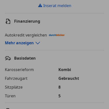
⚠
Inserat melden
Finanzierung
Autokredit vergleichen
Autokredit-Rechner von durchblicker.at
Mehr anzeigen
Einfach Rate berechnen und günstige Konditionen
finden!
Basisdaten
Autokredit vergleichen
Karosserieform
Kombi
Laufzeit
120 Monate
Fahrzeugart
Gebraucht
Sitzplätze
8
Kreditbetrag
€ 38 500,-
Türen
5
Zu zahlender
€ 54 239,-
Gesamtbetrag