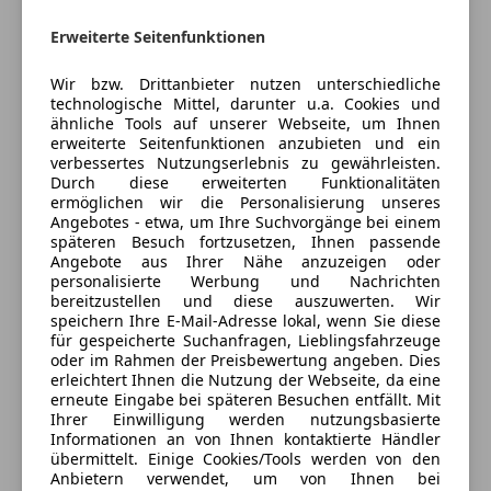
Erweiterte Seitenfunktionen
Deine Nachricht
Wir bzw. Drittanbieter nutzen unterschiedliche
technologische Mittel, darunter u.a. Cookies und
ähnliche Tools auf unserer Webseite, um Ihnen
erweiterte Seitenfunktionen anzubieten und ein
verbessertes Nutzungserlebnis zu gewährleisten.
Durch diese erweiterten Funktionalitäten
ermöglichen wir die Personalisierung unseres
Angebotes - etwa, um Ihre Suchvorgänge bei einem
späteren Besuch fortzusetzen, Ihnen passende
Angebote aus Ihrer Nähe anzuzeigen oder
personalisierte Werbung und Nachrichten
3 ähnliche Fahrzeuge gefunden
bereitzustellen und diese auszuwerten. Wir
Ich erlaube den Händlern dieser
speichern Ihre E-Mail-Adresse lokal, wenn Sie diese
Fahrzeuge mich zu kontaktieren.
für gespeicherte Suchanfragen, Lieblingsfahrzeuge
oder im Rahmen der Preisbewertung angeben. Dies
erleichtert Ihnen die Nutzung der Webseite, da eine
Dein Name
erneute Eingabe bei späteren Besuchen entfällt. Mit
Ihrer Einwilligung werden nutzungsbasierte
Informationen an von Ihnen kontaktierte Händler
übermittelt. Einige Cookies/Tools werden von den
Anbietern verwendet, um von Ihnen bei
Deine E-Mail