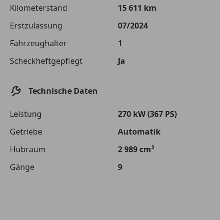
Die tatsächlichen Konditionen sind abhängig von Ihrer Bonität sowie
Kilometerstand
15 611 km
von der von Ihnen gewählten Bank. Rückzahlungszeitraum 1-10
Jahre. Zinsspanne Sollzinssatz: 2,90% - 14,90%.
Erstzulassung
07/2024
Jetzt berechnen
Fahrzeughalter
1
Scheckheftgepflegt
Ja
Technische Daten
Leistung
270 kW (367 PS)
Getriebe
Automatik
Hubraum
2 989 cm³
Gänge
9