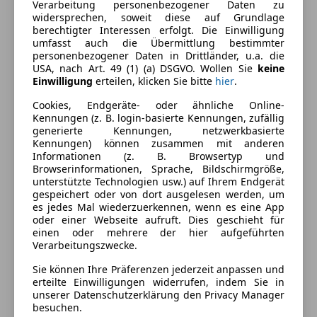
Verarbeitung personenbezogener Daten zu
Beheizbare Frontscheibe
widersprechen, soweit diese auf Grundlage
Beheizbares Lenkrad
Farbe und Innenausstattung
berechtigter Interessen erfolgt. Die Einwilligung
umfasst auch die Übermittlung bestimmter
Einparkhilfe
personenbezogener Daten in Drittländer, u.a. die
Einparkhilfe Rückfahrkamera
Außenfarbe
Weiß
USA, nach Art. 49 (1) (a) DSGVO. Wollen Sie
keine
Einparkhilfe selbstlenkendes System
Einwilligung
erteilen, klicken Sie bitte
hier
.
Farbe laut Hersteller
Weiss
Einparkhilfe Sensoren hinten
Cookies, Endgeräte- oder ähnliche Online-
Einparkhilfe Sensoren vorne
Lackierung
Metallic
Kennungen (z. B. login-basierte Kennungen, zufällig
Elektrische Fensterheber
generierte Kennungen, netzwerkbasierte
Farbe der
Schwarz
Kennungen) können zusammen mit anderen
Elektrische Sitze
Informationen (z. B. Browsertyp und
Innenausstattung
Klimaanlage
Browserinformationen, Sprache, Bildschirmgröße,
Klimaautomatik
unterstützte Technologien usw.) auf Ihrem Endgerät
Innenausstattung
Vollleder
gespeichert oder von dort ausgelesen werden, um
Lederausstattung
es jedes Mal wiederzuerkennen, wenn es eine App
Lederlenkrad
oder einer Webseite aufruft. Dies geschieht für
Fahrzeugbeschreibung
Lordosenstütze
einen oder mehrere der hier aufgeführten
Verarbeitungszwecke.
Multifunktionslenkrad
Automatic, Allradsystem, Dab Tuner, Panorama
Navigationssystem
Sie können Ihre Präferenzen jederzeit anpassen und
Glasdach, Kindersitzbefestigung Isofix,
Regensensor
erteilte Einwilligungen widerrufen, indem Sie in
Lederausstattung, KEYLESS-GO, Allrad 4matic,
unserer Datenschutzerklärung den Privacy Manager
Schiebedach
besuchen.
Polsterung Leder nappa, Intelligent Light System,
Sitzheizung