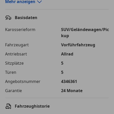
Autokredit-Rechner von durchblicker.at
Mehr anzeigen
Einfach Rate berechnen und günstige Konditionen
finden!
Basisdaten
Autokredit vergleichen
Karosserieform
SUV/Geländewagen/Pic
kup
Laufzeit
120 Monate
Fahrzeugart
Vorführfahrzeug
Kreditbetrag
€ 75 000,-
Antriebsart
Allrad
Zu zahlender
€ 105 661,-
Sitzplätze
5
Gesamtbetrag
Türen
5
Einberechnete Gebühren
€ 0,-
Angebotsnummer
4346361
Effektivzinsatz
7,50 %
Garantie
24 Monate
Sollzinssatz
7,25 %
Monatliche Rate
€ 880,51
Fahrzeughistorie