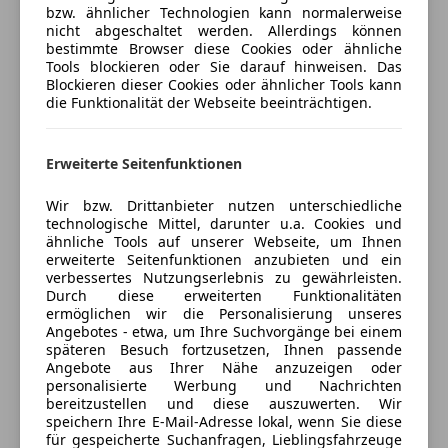
Müdigkeitswarnsystem
bzw. ähnlicher Technologien kann normalerweise
Notbremsassistent
nicht abgeschaltet werden. Allerdings können
Jetzt berechnen
Angebot vorbehaltlich Verfügbarkeit-Druck-und
bestimmte Browser diese Cookies oder ähnliche
Seitenairbag
Tools blockieren oder Sie darauf hinweisen. Das
Beschreibungsfehler.
Spurhalteassistent
Blockieren dieser Cookies oder ähnlicher Tools kann
Tagfahrlicht
die Funktionalität der Webseite beeinträchtigen.
Das gilt für neue wie gebrauchte Mercedes-Benz und
Verkäufer
Händler
Verkehrszeichenerkennung
smart Fahrzeuge – und vor allem für unsere Jungen
Wegfahrsperre
Erweiterte Seitenfunktionen
Sterne.
Automobile Swoboda GmbH
Zentralverriegelung
4,5
Sterne
Wir bzw. Drittanbieter nutzen unterschiedliche
Extras
Sternebewertung 4.5 von 5
Junge Sterne: Nicht älter als fünf Jahre und nicht
(85% Weiterempfehlungen)
technologische Mittel, darunter u.a. Cookies und
mehr als 100.000 km Laufleistung, kombiniert mit
ähnliche Tools auf unserer Webseite, um Ihnen
Alufelgen
Anbieter auf AutoScout24 seit 2011
erweiterte Seitenfunktionen anzubieten und ein
dem guten Gefühl, einen Mercedes oder smart zu
Anhängerkupplung
verbessertes Nutzungserlebnis zu gewährleisten.
fahren.
Verkauf
Schaltwippen
Durch diese erweiterten Funktionalitäten
ermöglichen wir die Personalisierung unseres
Sportpaket
Geöffnet
Angebotes - etwa, um Ihre Suchvorgänge bei einem
Sprachsteuerung
Schließt um 18:00
späteren Besuch fortzusetzen, Ihnen passende
Schloss Oberweis 3
,
Angebote aus Ihrer Nähe anzuzeigen oder
personalisierte Werbung und Nachrichten
4664 Oberweis, AT
bereitzustellen und diese auszuwerten. Wir
speichern Ihre E-Mail-Adresse lokal, wenn Sie diese
Kontakt
für gespeicherte Suchanfragen, Lieblingsfahrzeuge