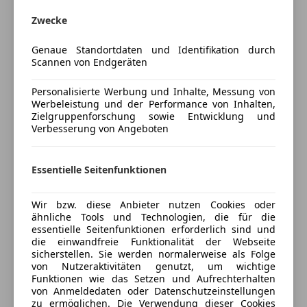
Spiegel-Paket, Memorypaket, Sitzkomfort-Paket,
Start/Stop-Automatik
Zwecke
Licht- und Sicht-Paket, ON&OFFROAD-Paket, Rad- /
Tempomat
Technik-Paket, Junge Sterne Garantie, AMG Line,
Genaue Standortdaten und Identifikation durch
Unterhaltung/Media
Attention Assist, Night Paket, Distronic Plus
Scannen von Endgeräten
Bluetooth
Auskünfte zu diesem Wagen - Erhalten Sie von
Personalisierte Werbung und Inhalte, Messung von
Bordcomputer
Werbeleistung und der Performance von Inhalten,
unseren Mercedes-Benz Verkaufsberatern!
Mehr anzeigen
DAB-Radio
Zielgruppenforschung sowie Entwicklung und
Verbesserung von Angeboten
Sicherheit
Herr Nikolas Trawöger
Versicherung
Tel: 07612/63311-441
ABS
Essentielle Seitenfunktionen
Mail: nikolas.trawoeger@automobile-swoboda.at
Abstandstempomat
Kfz-Versicherung
Alarmanlage
Wir bzw. diese Anbieter nutzen Cookies oder
Herr Simon Gruber
Beifahrerairbag
ähnliche Tools und Technologien, die für die
Versicherungsschutz an Ihre Bedürfnisse
Tel: 07612/63311-444
Fahrerairbag
essentielle Seitenfunktionen erforderlich sind und
anpassen
Mail: simon.gruber@automobile-swoboda.at
die einwandfreie Funktionalität der Webseite
Isofix
sicherstellen. Sie werden normalerweise als Folge
Freischaden-Gutschein ab Stufe 0
Kurvenlicht
von Nutzeraktivitäten genutzt, um wichtige
Herr Artur Seibert
LED-Scheinwerfer
Funktionen wie das Setzen und Aufrechterhalten
Auto einfach online versichern & Rabatt holen
Tel: 07612/63311-442
von Anmeldedaten oder Datenschutzeinstellungen
LED-Tagfahrlicht
zu ermöglichen. Die Verwendung dieser Cookies
Mail: artur.seibert@automobile-swoboda.at