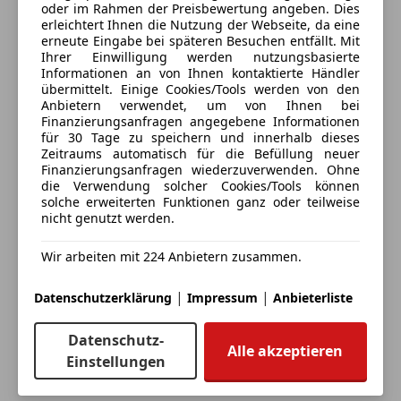
oder im Rahmen der Preisbewertung angeben. Dies
Automobile Swoboda
erleichtert Ihnen die Nutzung der Webseite, da eine
erneute Eingabe bei späteren Besuchen entfällt. Mit
Ihrer Einwilligung werden nutzungsbasierte
Alle Fahrzeuge des Anbieters
Informationen an von Ihnen kontaktierte Händler
übermittelt. Einige Cookies/Tools werden von den
Anbietern verwendet, um von Ihnen bei
Anbieter kontaktieren
Finanzierungsanfragen angegebene Informationen
für 30 Tage zu speichern und innerhalb dieses
Zeitraums automatisch für die Befüllung neuer
Deine Nachricht
Finanzierungsanfragen wiederzuverwenden. Ohne
die Verwendung solcher Cookies/Tools können
solche erweiterten Funktionen ganz oder teilweise
nicht genutzt werden.
Wir arbeiten mit 224 Anbietern zusammen.
|
|
Datenschutzerklärung
Impressum
Anbieterliste
Datenschutz-
Alle akzeptieren
Einstellungen
Eintauschwagen: Kaufen und verkaufen in nur einem
Schritt