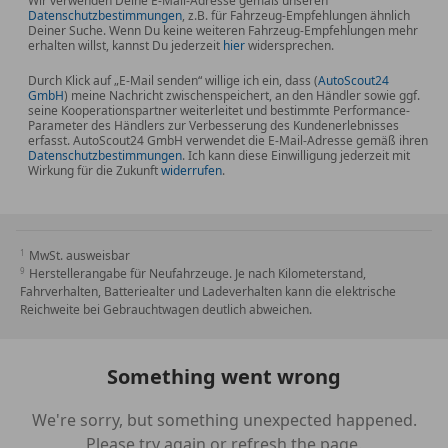
Wir verwenden Deine E-Mail-Adresse gemäß unseren
Datenschutzbestimmungen
, z.B. für Fahrzeug-Empfehlungen ähnlich
Einstiegsleisten beleuchtet
Deiner Suche. Wenn Du keine weiteren Fahrzeug-Empfehlungen mehr
elektronisches Traktionssystem (ETS)
erhalten willst, kannst Du jederzeit
hier
widersprechen.
Exclusive Interieur
Durch Klick auf „E-Mail senden“ willige ich ein, dass (
AutoScout24
Exterieur-Paket Edelstahl
GmbH
) meine Nachricht zwischenspeichert, an den Händler sowie ggf.
seine Kooperationspartner weiterleitet und bestimmte Performance-
Fahrassistenz-System: Agility Select / Dynamic
Parameter des Händlers zur Verbesserung des Kundenerlebnisses
Select (Fahrmodusschalter)
erfasst. AutoScout24 GmbH verwendet die E-Mail-Adresse gemäß ihren
Datenschutzbestimmungen
. Ich kann diese Einwilligung jederzeit mit
Fahrassistenz-System: Aktives
Wirkung für die Zukunft
widerrufen
.
Überrollschutzsystem (Upfront- und
Überrollsensorik)
Fahrassistenz-System: Verkehrs-Informations-
MwSt. ausweisbar
System Live Traffic
Herstellerangabe für Neufahrzeuge. Je nach Kilometerstand,
Fahrwerks-Dämpfungssystem mit Wahlstufen
Fahrverhalten, Batteriealter und Ladeverhalten kann die elektrische
(Comfort + Sport)
Reichweite bei Gebrauchtwagen deutlich abweichen.
Fahrzeug Setup (Onlinedienste / Apps)
Fahrzeug-Monitoring (Fahrzeugortungssystem)
Something went wrong
Feststellbremse elektrisch
Fußmatten AMG
We're sorry, but something unexpected happened.
Fußmatten Velours
Please try again or refresh the page.