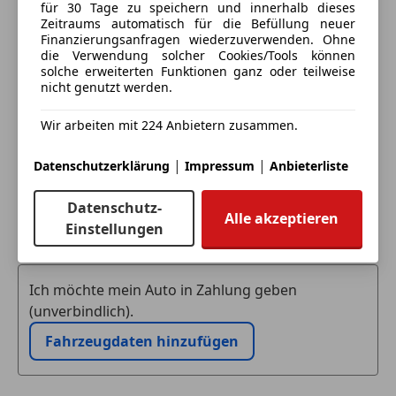
Navigationssystem
für 30 Tage zu speichern und innerhalb dieses
Deine Nachricht
Zeitraums automatisch für die Befüllung neuer
Sicherheit:
Finanzierungsanfragen wiederzuverwenden. Ohne
Antischlupf
die Verwendung solcher Cookies/Tools können
Beifahrerairbag
solche erweiterten Funktionen ganz oder teilweise
nicht genutzt werden.
Berganfahrassistent
Fahrerairbag
Wir arbeiten mit 224 Anbietern zusammen.
Isofix
Kopfairbag
|
|
Datenschutzerklärung
Impressum
Anbieterliste
Lederlenkrad
Müdigkeitswarnsystem
Datenschutz-
Notbremsassistent
Alle akzeptieren
Eintauschwagen: Kaufen und verkaufen in nur einem
Einstellungen
Notrufsystem
Schritt
Reifendruck Control / Warnung (RDC/RDW)
Seitenairbag
Ich möchte mein Auto in Zahlung geben
Totwinkel-Assistent
(unverbindlich).
Verkehrszeichenerkennung
Fahrzeugdaten hinzufügen
Zentralverriegelung
Sonstiges:
Durchladesystem