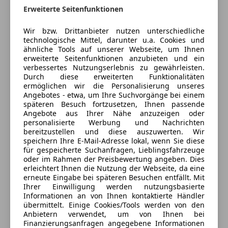
Erweiterte Seitenfunktionen
Klimaanlage
Klimaautomatic
Auto Bacher Schwaz GmbH
Wir bzw. Drittanbieter nutzen unterschiedliche
Lichtpaket
technologische Mittel, darunter u.a. Cookies und
5
Sterne
Sternebewertung 5 von 5
Schiebedach
ähnliche Tools auf unserer Webseite, um Ihnen
(93% Weiterempfehlungen)
erweiterte Seitenfunktionen anzubieten und ein
Sportabgasanlage
Anbieter auf AutoScout24 seit 2014
verbessertes Nutzungserlebnis zu gewährleisten.
Interieur:
Durch diese erweiterten Funktionalitäten
Mittelarmlehne im Fond
Filiale Schwaz
ermöglichen wir die Personalisierung unseres
Angebotes - etwa, um Ihre Suchvorgänge bei einem
Technik und Umwelt:
Schließt bald
späteren Besuch fortzusetzen, Ihnen passende
Differenzialsperre
Schließt um 12:00
Angebote aus Ihrer Nähe anzuzeigen oder
Komfort:
personalisierte Werbung und Nachrichten
Au 26
,
bereitzustellen und diese auszuwerten. Wir
Beheizbare Frontscheibe
6134 Vomp, AT
speichern Ihre E-Mail-Adresse lokal, wenn Sie diese
Keyless Entry
für gespeicherte Suchanfragen, Lieblingsfahrzeuge
Rückfahrkamera
oder im Rahmen der Preisbewertung angeben. Dies
Kontakt
erleichtert Ihnen die Nutzung der Webseite, da eine
Servolenkung
Daniel Eder
erneute Eingabe bei späteren Besuchen entfällt. Mit
Sitzheizung
Ihrer Einwilligung werden nutzungsbasierte
Spurverlassenswarnung
Informationen an von Ihnen kontaktierte Händler
übermittelt. Einige Cookies/Tools werden von den
Multimedia:
Anbietern verwendet, um von Ihnen bei
Anbieter kontaktieren
DAB Tuner
Finanzierungsanfragen angegebene Informationen