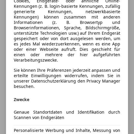
Elektrische Sitze
Cookies, Endgeräte- oder ähnliche Online-
Farbe laut Hersteller
DESIGNO
Kennungen (z. B. login-basierte Kennungen, zufällig
Klimaanlage
generierte Kennungen, netzwerkbasierte
NACHTSCHWARZ
Klimaautomatik
Kennungen) können zusammen mit anderen
MAGNO
Lederausstattung
Informationen (z. B. Browsertyp und
Browserinformationen, Sprache, Bildschirmgröße,
Lichtsensor
Lackierung
Andere
unterstützte Technologien usw.) auf Ihrem Endgerät
Navigationssystem
gespeichert oder von dort ausgelesen werden, um
Innenausstattung
Vollleder
Regensensor
es jedes Mal wiederzuerkennen, wenn es eine App
oder einer Webseite aufruft. Dies geschieht für
Schiebedach
einen oder mehrere der hier aufgeführten
Schlüssellose Zentralverriegelung
Fahrzeugbeschreibung
Verarbeitungszwecke.
Sitzheizung
Sie können Ihre Präferenzen jederzeit anpassen und
Start/Stop-Automatik
Sonderausstattung:
erteilte Einwilligungen widerrufen, indem Sie in
Ambiente-Beleuchtung (erweiterter Umfang)
unserer Datenschutzerklärung den Privacy Manager
Sicherheit
besuchen.
Armaturentafel Oberteil Leder Nappa
ABS
Außenspiegel schwarz lackiert
Zwecke
Beifahrerairbag
Energizing Komfortsteuerung
ESP
Frontscheibe heizbar
Genaue Standortdaten und Identifikation durch
Fahrerairbag
Heckleuchten dunkel Sport-Optik
Scannen von Endgeräten
Isofix
Innenhimmel designo Dinamica
Kopfairbag
Personalisierte Werbung und Inhalte, Messung von
Ionisator zur Luftreinigung