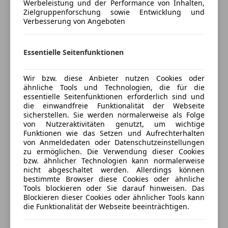
Werbeleistung und der Performance von Inhalten,
LED-Scheinwerfer
Kamerasystem 360 Grad
Zielgruppenforschung sowie Entwicklung und
Notbremsassistent
Kombiinstrument mit Variabler Anzeige
Mehr anzeigen
Verbesserung von Angeboten
Notrufsystem
(Widescreen Cockpit)
Reifendruckkontrollsystem
Lackierung: designo magno
Essentielle Seitenfunktionen
Versicherung
Seitenairbag
Motorraumabdeckung Carbon
Servolenkung
Multibeam LED
Kfz-Versicherung
Spurhalteassistent
Wir bzw. diese Anbieter nutzen Cookies oder
Night-Paket (AMG)
ähnliche Tools und Technologien, die für die
Totwinkel-Assistent
Raucher-Paket
essentielle Seitenfunktionen erforderlich sind und
Traktionskontrolle
Versicherungsschutz an Ihre Bedürfnisse
Scheinwerferglas dunkel getönt
die einwandfreie Funktionalität der Webseite
Zentralverriegelung
sicherstellen. Sie werden normalerweise als Folge
anpassen
Schiebedach elektrisch
von Nutzeraktivitäten genutzt, um wichtige
Surround-System Burmester
Freischaden-Gutschein ab Stufe 0
Extras
Funktionen wie das Setzen und Aufrechterhalten
TV-Tuner, analog und digital
von Anmeldedaten oder Datenschutzeinstellungen
Auto einfach online versichern & Rabatt holen
Alufelgen
zu ermöglichen. Die Verwendung dieser Cookies
Vorrüstung Entertainment-System im Fond
bzw. ähnlicher Technologien kann normalerweise
Anhängerkupplung
Sitzbezug:
nicht abgeschaltet werden. Allerdings können
Leder
bestimmte Browser diese Cookies oder ähnliche
Jetzt berechnen
Tools blockieren oder Sie darauf hinweisen. Das
Exterieur:
Blockieren dieser Cookies oder ähnlicher Tools kann
Anhängerzugvorrichtung
die Funktionalität der Webseite beeinträchtigen.
Frontscheiben-Waschdüsen und Außenspiegel
beheizt
Verkäufer
Händler