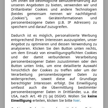
Um Ihnen die bestmögliche Benutzererfahrung auf
unseren Angeboten zu bieten, verwenden wir und
Drittanbieter Cookies und andere Technologien
(beides gemeinsam nennen wir nachfolgend:
„Cookies"), um Geräteinformationen und
personenbezogene Daten (z.B. IP Adressen) zu
speichern und darauf zuzugreifen.
Dadurch ist es möglich, personalisierte Werbung
Energieverbrauch
entsprechend Ihren Interessen auszuspielen, unser
Angebot zu optimieren und dessen Verwendung zu
analysieren. Klicken Sie den Button unten rechts,
Kraftstoff
Benzin
um dem Einsatz von einwilligungspflichten Cookies
und der damit verbundenen Verarbeitung
personenbezogener Daten zuzustimmen oder den
Ausstattung
Button unten links, um eine detaillierte Auswahl
hinsichtlich der Cookies zu treffen oder um der
Verarbeitung personenbezogener Daten zu
Komfort
Mehr anzeigen
widersprechen, soweit diese auf Grundlage
berechtigter Interessen erfolgt. Die Einwilligung
Einparkhilfe
umfasst auch die Übermittlung bestimmter
Einparkhilfe Rückfahrkamera
personenbezogener Daten in Drittländer, u.a. die
Farbe und Innenausstattung
USA, nach Art. 49 (1) (a) DSGVO. Wollen Sie
keine
Elektrische Fensterheber
Einwilligung
erteilen, klicken Sie bitte
hier
.
Elektrische Seitenspiegel
Außenfarbe
Schwarz