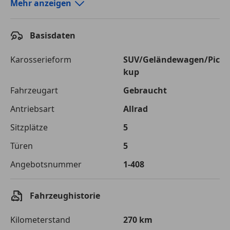
Autokredit-Rechner von durchblicker.at
Mehr anzeigen
Einfach Rate berechnen und günstige Konditionen
finden!
Basisdaten
Autokredit vergleichen
Karosserieform
SUV/Geländewagen/Pic
kup
Laufzeit
120 Monate
Fahrzeugart
Gebraucht
Kreditbetrag
€ 75 000,-
Antriebsart
Allrad
Zu zahlender
€ 105 661,-
Sitzplätze
5
Gesamtbetrag
Türen
5
Einberechnete Gebühren
€ 0,-
Angebotsnummer
1-408
Effektivzinsatz
7,50 %
Sollzinssatz
7,25 %
Fahrzeughistorie
Monatliche Rate
€ 880,51
Kilometerstand
270 km