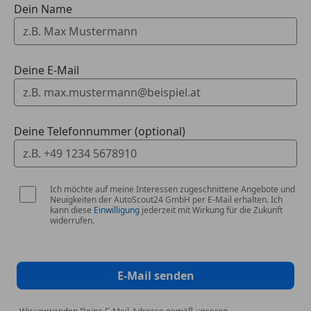
Dein Name
Heckwischer
Rücksitzbank geteilt
Reserverad-Abdeckung
Ablage-Paket
Deine E-Mail
Adaptives Bremslicht
Anbauteile Wagenfarbe
Anhängerkupplung Vorbereitung
Anhänger-Stabilisierungs-Programm
Deine Telefonnummer (optional)
Außenspiegel mit Umfeldleuchte und
Projektionsfunktion
Blinkleuchte in Außenspiegel integriert
Ich möchte auf meine Interessen zugeschnittene Angebote und
Bremsanlage mit großen Bremsscheiben
Neuigkeiten der AutoScout24 GmbH per E-Mail erhalten. Ich
(Hochleistungs-Bremssystem)
kann diese
Einwilligung
jederzeit mit Wirkung für die Zukunft
widerrufen.
Bremssättel Rot lackiert
Bürofunktion im Fahrzeug
Dachreling / Vorrüstung Dachträger
E-Mail senden
Dachverkleidung
Design- und Ausstattungslinie Standard
Einstiegsleisten (AMG) beleuchtet