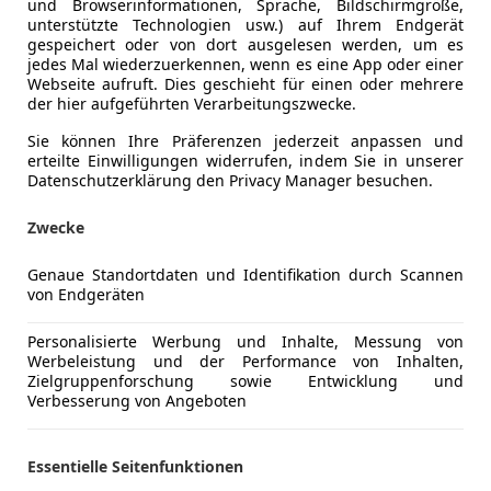
und Browserinformationen, Sprache, Bildschirmgröße,
unterstützte Technologien usw.) auf Ihrem Endgerät
gespeichert oder von dort ausgelesen werden, um es
jedes Mal wiederzuerkennen, wenn es eine App oder einer
Webseite aufruft. Dies geschieht für einen oder mehrere
der hier aufgeführten Verarbeitungszwecke.
Sie können Ihre Präferenzen jederzeit anpassen und
erteilte Einwilligungen widerrufen, indem Sie in unserer
Datenschutzerklärung den Privacy Manager besuchen.
Zwecke
Genaue Standortdaten und Identifikation durch Scannen
von Endgeräten
Schadstoffklasse
Euro 6e
Personalisierte Werbung und Inhalte, Messung von
Werbeleistung und der Performance von Inhalten,
Kraftstoff
Elektro/Di
Zielgruppenforschung sowie Entwicklung und
Verbesserung von Angeboten
Anderer Energieträger
Strom
Ladezeit von 10% bis 80%
30 min
Essentielle Seitenfunktionen