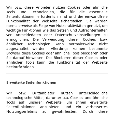
Komfort
2-Zonen-K
Wir bzw. diese Anbieter nutzen Cookies oder ähnliche
Mehr anzeigen
Tools und Technologien, die für die essentielle
Armlehne
Seitenfunktionen erforderlich sind und die einwandfreie
Berganfahr
Funktionalität der Webseite sicherstellen. Sie werden
ng
Außenfarbe
Grau
Einparkhilf
normalerweise als Folge von Nutzeraktivitäten genutzt, um
wichtige Funktionen wie das Setzen und Aufrechterhalten
Einparkhil
Lackierung
Metallic
von Anmeldedaten oder Datenschutzeinstellungen zu
Einparkhil
ermöglichen. Die Verwendung dieser Cookies bzw.
Farbe der Innenausstattung
Schwarz
Einparkhil
ähnlicher Technologien kann normalerweise nicht
abgeschaltet werden. Allerdings können bestimmte
Einparkhil
Innenausstattung
Teilleder
Browser diese Cookies oder ähnliche Tools blockieren oder
Elektrisch
Sie darauf hinweisen. Das Blockieren dieser Cookies oder
Elektrisch
ähnlicher Tools kann die Funktionalität der Webseite
beeinträchtigen.
Sichere Dir diesen
Mercedes-Benz
GLC-Klasse
300 d
Elektrische
Top-Preis und profitiere von den zahlreichen Autohe
Elektrische
Getönte S
Erweiterte Seitenfunktionen
Das Fahrzeug befindet sich an einem unserer zentra
Klimaanla
wird nach Deiner Online-Bestellung zu einem Auslie
Lederlenk
Wir bzw. Drittanbieter nutzen unterschiedliche
technologische Mittel, darunter u.a. Cookies und ähnliche
Nähe oder zu Dir nach Hause geliefert.
Lichtsenso
Tools auf unserer Webseite, um Ihnen erweiterte
Lordosens
Seitenfunktionen anzubieten und ein verbessertes
Infos
: 1. Hand
Multifunkt
Nutzungserlebnis zu gewährleisten. Durch diese