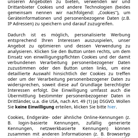
unseren Angeboten zu bieten, verwenden wir und
Drittanbieter Cookies und andere Technologien (beides
§57a Begutachtung
05/2028
gemeinsam nennen wir nachfolgend: „Cookies"), um
Geräteinformationen und personenbezogene Daten (z.B.
Letzte Inspektion
05/2026
IP Adressen) zu speichern und darauf zuzugreifen.
Fahrzeughalter
1
Dadurch ist es möglich, personalisierte Werbung
entsprechend Ihren Interessen auszuspielen, unser
Scheckheftgepflegt
Ja
Angebot zu optimieren und dessen Verwendung zu
analysieren. Klicken Sie den Button unten rechts, um dem
Nichtraucherfahrzeug
Ja
Einsatz von einwilligungspflichten Cookies und der damit
verbundenen Verarbeitung personenbezogener Daten
zuzustimmen oder den Button unten links, um eine
Leistung
245 kW (33
detaillierte Auswahl hinsichtlich der Cookies zu treffen
oder um der Verarbeitung personenbezogener Daten zu
Getriebe
Automati
widersprechen, soweit diese auf Grundlage berechtigter
Interessen erfolgt. Die Einwilligung umfasst auch die
Hubraum
1 993 cm³
Übermittlung bestimmter personenbezogener Daten in
Drittländer, u.a. die USA, nach Art. 49 (1) (a) DSGVO. Wollen
Leergewicht
2 415 kg
Sie
keine Einwilligung
erteilen, klicken Sie bitte
hier
.
Cookies, Endgeräte- oder ähnliche Online-Kennungen (z.
B. login-basierte Kennungen, zufällig generierte
Kennungen, netzwerkbasierte Kennungen) können
zusammen mit anderen Informationen (z. B. Browsertyp