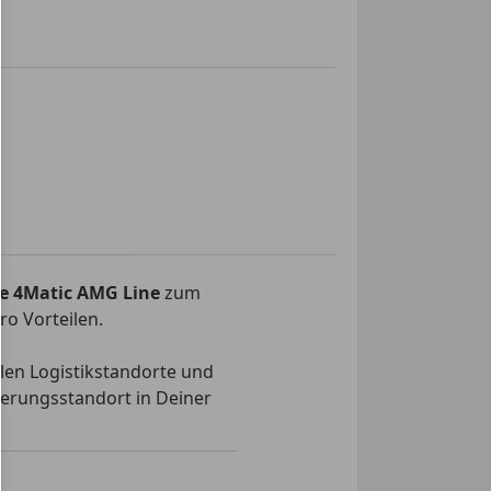
limaautomatik
assistent
e
fe Rückfahrkamera
fe selbstlenkendes System
fe Sensoren hinten
fe Sensoren vorne
e Fensterheber
e Heckklappe
e
4Matic AMG Line
zum
 Seitenspiegel
ro Vorteilen.
 Sitze
cheiben
len Logistikstandorte und
ge
ferungsstandort in Deiner
rad
r
tütze
ionslenkrad