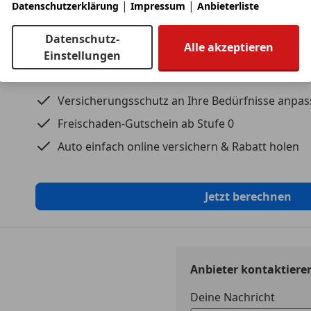
|
|
Datenschutzerklärung
Impressum
Anbieterliste
Spurhalteassistent
Beifahrera
Totwinkelassistent
Bi-Xenon S
Datenschutz-
Alle akzeptieren
Verkehrzeichenerkennung
ESP
Einstellungen
Apple Carplay
Fahrerairb
Kfz-Versicherung
Android Auto
Geschwind
Startknopf
Isofix
Versicherungsschutz an Ihre Bedürfnisse anpa
Kopfairba
Freischaden-Gutschein ab Stufe 0
Komfort
LED-Schei
Auto einfach online versichern & Rabatt holen
2-Zonen Klimaautomatik
LED-Tagfah
Lordosenstütze Sitze vorne elektrisch verstellbar
Müdigkeit
Rücksitze umklappbar
Notbremsa
Jetzt berechnen
Durchlademöglichkeit
Notrufsys
Sitzkinetik vorne
Reifendruc
Lenksäule elektrisch verstellbar
Seitenairb
Schaltwippen
Servolenk
Lederlenkrad mit Multifunktion
Spurhaltea
Anbieter kontaktiere
Elektrische Parkbremse
Tagfahrlich
Deine Nachricht
Zentralverriegelung mit Fernbedienung
Totwinkel-