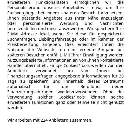
erweiterten Funktionalitäten ermöglichen wir die
Navigatio
Personalisierung unseres Angebotes - etwa, um Ihre
Highlights
Regensens
Suchvorgänge bei einem späteren Besuch fortzusetzen,
Sitzheizun
Mehr anzeigen
Ihnen passende Angebote aus Ihrer Nähe anzuzeigen
oder personalisierte Werbung und Nachrichten
Sport-Paket (AMG-Line)
Standheiz
bereitzustellen und diese auszuwerten. Wir speichern Ihre
Navigationssystem
Start/Stop
E-Mail-Adresse lokal, wenn Sie diese für gespeicherte
Mehr anzeigen
Digitales Kombiinstrument
teilb. Rück
Suchanfragen, Lieblingsfahrzeuge oder im Rahmen der
Preisbewertung angeben. Dies erleichtert Ihnen die
LED-Scheinwerfer
Tempomat
Nutzung der Webseite, da eine erneute Eingabe bei
Adaptive Geschwindigkeitsregelanlage (ACC)
späteren Besuchen entfällt. Mit Ihrer Einwilligung werden
Unterhaltung/Media
Android A
Geschwindigkeits-Begrenzeranlage (Limiter)
nutzungsbasierte Informationen an von Ihnen kontaktierte
Apple CarP
Händler übermittelt. Einige Cookies/Tools werden von den
Rückfahrkamera
Bluetooth
Anbietern verwendet, um von Ihnen bei
Parkassistent
Finanzierungsanfragen angegebene Informationen für 30
Bordcompu
Einparkhilfe vorne und hinten
Tage zu speichern und innerhalb dieses Zeitraums
Freisprech
automatisch für die Befüllung neuer
Elektrisch verstellbare Sitze vorne mit Memoryfu
Induktions
Finanzierungsanfragen wiederzuverwenden. Ohne die
Sitzheizung vorne
Verwendung solcher Cookies/Tools können solche
Radio
Standheizung
erweiterten Funktionen ganz oder teilweise nicht genutzt
USB
werden.
Elektrische Heckklappe
Volldigita
Anhängerkupplung (schwenkbar)
Wir arbeiten mit 224 Anbietern zusammen.
Alufelgen 20 Zoll
Sicherheit
ABS
4Matic (Allradantrieb)
Abstands