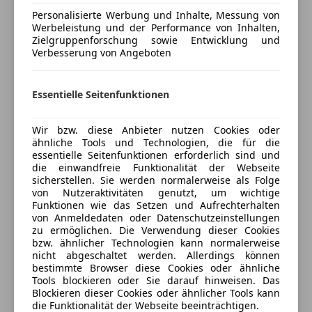
Schlüssellose Zentralverriegelung
464 Volldigitales Instrumenten-Display
Personalisierte Werbung und Inhalte, Messung von
Sitzheizung
723 EASY-PACK Laderaumabdeckung
Werbeleistung und der Performance von Inhalten,
Start/Stop-Automatik
Zielgruppenforschung sowie Entwicklung und
772 AMG Styling
Verbesserung von Angeboten
teilb. Rücksitzbank
876 Innenraumlicht-Paket
Tempomat
900 Chrom-Paket Exterieur
Mehr anzeigen
P47 Park-Paket mit 360°-Kamera
Essentielle Seitenfunktionen
Unterhaltung/Media
P49 Spiegel-Paket
Preisbewertung
Android Auto
P55 Night-Paket
Wir bzw. diese Anbieter nutzen Cookies oder
Apple CarPlay
P65 Sitzkomfort-Paket
ähnliche Tools und Technologien, die für die
Mehr anzeigen
Bluetooth
essentielle Seitenfunktionen erforderlich sind und
PYH AMG Line
die einwandfreie Funktionalität der Webseite
Bordcomputer
PYN Premium Paket
sicherstellen. Sie werden normalerweise als Folge
DAB-Radio
von Nutzeraktivitäten genutzt, um wichtige
Versicherung
Freisprecheinrichtung
Funktionen wie das Setzen und Aufrechterhalten
ASSISTENZSYSTEME
von Anmeldedaten oder Datenschutzeinstellungen
Induktionsladen für Smartphones
235 Aktiver Park-Assistent mit PARKTRONIC
Kfz-Versicherung
zu ermöglichen. Die Verwendung dieser Cookies
Musikstreaming integriert
351 Mercedes-Benz Notrufsystem
bzw. ähnlicher Technologien kann normalerweise
Radio
nicht abgeschaltet werden. Allerdings können
440 TEMPOMAT
Versicherungsschutz an Ihre Bedürfnisse
bestimmte Browser diese Cookies oder ähnliche
Soundsystem
501 360°-Kamera
Tools blockieren oder Sie darauf hinweisen. Das
anpassen
USB
513 Verkehrszeichen-Assistent
Blockieren dieser Cookies oder ähnlicher Tools kann
Volldigitales Kombiinstrument
Freischaden-Gutschein ab Stufe 0
die Funktionalität der Webseite beeinträchtigen.
628 Adaptiver Fernlicht-Assistent Plus