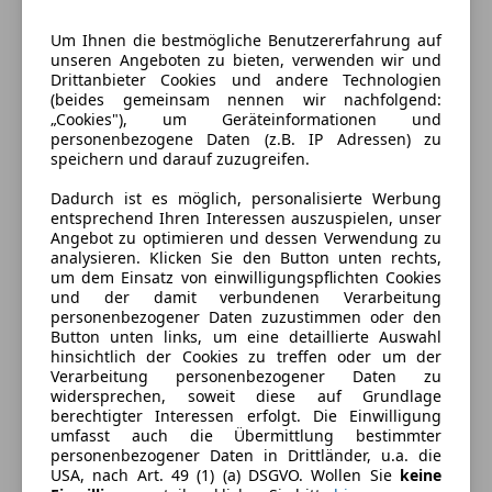
Um Ihnen die bestmögliche Benutzererfahrung auf
Energieverbrauch
unseren Angeboten zu bieten, verwenden wir und
Drittanbieter Cookies und andere Technologien
(beides gemeinsam nennen wir nachfolgend:
Schadstoffklasse
Euro 6d-TEMP
„Cookies"), um Geräteinformationen und
personenbezogene Daten (z.B. IP Adressen) zu
Umweltplakette
4 (Grün)
speichern und darauf zuzugreifen.
Kraftstoff
Elektro/Diesel
Dadurch ist es möglich, personalisierte Werbung
entsprechend Ihren Interessen auszuspielen, unser
Anderer Energieträger
Strom
Angebot zu optimieren und dessen Verwendung zu
analysieren. Klicken Sie den Button unten rechts,
CO₂-Emissionen
51 g/km (gew., komb.)
um dem Einsatz von einwilligungspflichten Cookies
und der damit verbundenen Verarbeitung
Elektrische Reichweite
43 km
personenbezogener Daten zuzustimmen oder den
(EAER)
Button unten links, um eine detaillierte Auswahl
hinsichtlich der Cookies zu treffen oder um der
Verarbeitung personenbezogener Daten zu
widersprechen, soweit diese auf Grundlage
Ausstattung
berechtigter Interessen erfolgt. Die Einwilligung
umfasst auch die Übermittlung bestimmter
Komfort
Mehr anzeigen
personenbezogener Daten in Drittländer, u.a. die
USA, nach Art. 49 (1) (a) DSGVO. Wollen Sie
keine
2-Zonen-Klimaautomatik