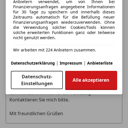
8490 Bad Radkersburg, AT
853 Advanced Soundsystem
Anbietern verwendet, um von Ihnen bei
Servolenkung
Finanzierungsanfragen angegebene Informationen
für 30 Tage zu speichern und innerhalb dieses
Spurhalteassistent
Kontakt
INTERIEUR
Zeitraums automatisch für die Befüllung neuer
Tagfahrlicht
294 Kneebag
Peter Peternel
Finanzierungsanfragen wiederzuverwenden. Ohne
Traktionskontrolle
die Verwendung solcher Cookies/Tools können
309 Doppelcupholder
solche erweiterten Funktionen ganz oder teilweise
Verkehrszeichenerkennung
431 DIRECT SELECT-Schaltwippen
Alle Fahrzeuge des Anbieters
nicht genutzt werden.
Voll-LED Scheinwerfer
51U Innenhimmel Stoff schwarz
Wegfahrsperre
737 Zierelemente Holz Esche schwarz offenporig /
Wir arbeiten mit 224 Anbietern zusammen.
Zentralverriegelung
Anbieter kontaktieren
Aluminium mit Längsschliff hell
739 Zierelemente Aluminium mit Längsschliff hell
|
|
Datenschutzerklärung
Impressum
Anbieterliste
Extras
Deine Nachricht
859 Media-Display
Alufelgen (19")
873 Sitzheizung für Fahrer und Beifahrer
Datenschutz-
Alle akzeptieren
Ambientebeleuchtung
877 Ambientebeleuchtung
Einstellungen
Anhängerkupplung
897 Kabelloses Ladesystem für mobile Endgeräte
Elektronische Parkbremse
vorn
Gepäckraumabtrennung
8U8 i-Size Kindersitzbefestigung
Innenspiegel automatisch abblendend
L Linkslenkung
Pannenkit
L5C Multifunktions-Sportlenkrad in Leder Nappa
Partikelfilter
P29 AMG Line Interieur