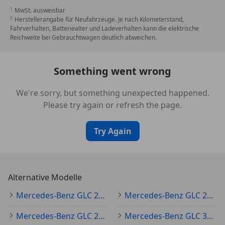
P31 AMG Line Exterieur
MwSt. ausweisbar
Herstellerangabe für Neufahrzeuge. Je nach Kilometerstand,
SONSTIGE AUSSTATTUNGEN
Fahrverhalten, Batteriealter und Ladeverhalten kann die elektrische
20U Vorrüstung für digitale Schlüsselübergabe
Reichweite bei Gebrauchtwagen deutlich abweichen.
580 Klimatisierungsautomatik THERMATIC
63B Fahrzeugsteckdose
Something went wrong
76B Wechselstrom-Ladesystem (AC-Laden) bis zu
7.4kW
We're sorry, but something unexpected happened.
79B Vorrüstung für digitales Radio
Please try again or refresh the page.
927 Abgasreinigung EURO 6 Technik
B51 TIREFIT
Try Again
PYB SE Paket
Weitere Merkmale
01U Digitales Extra: Vorrüstung für
Alternative Modelle
Navigationsdienste
13U Digitales Extra: Vorrüstung für Remote- und
Mercedes-Benz GLC 220 Gebraucht
Mercedes-Benz GLC 200 Gebraucht
Navigationsdienste
Mercedes-Benz GLC 250 Gebraucht
Mercedes-Benz GLC 350 Gebraucht
14U Digitales Extra: Smartphone Integration