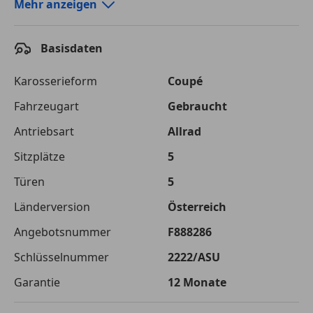
Autokredit-Rechner von durchblicker.at
Mehr anzeigen
Einfach Rate berechnen und günstige Konditionen
finden!
Basisdaten
Autokredit vergleichen
Karosserieform
Coupé
Laufzeit
120 Monate
Fahrzeugart
Gebraucht
Antriebsart
Allrad
Kreditbetrag
€ 36 900,-
Sitzplätze
5
Zu zahlender
€ 51 985,-
Gesamtbetrag
Türen
5
Einberechnete Gebühren
€ 0,-
Länderversion
Österreich
Angebotsnummer
F888286
Effektivzinsatz
7,50 %
Schlüsselnummer
2222/ASU
Sollzinssatz
7,25 %
Garantie
12 Monate
Monatliche Rate
€ 433,21