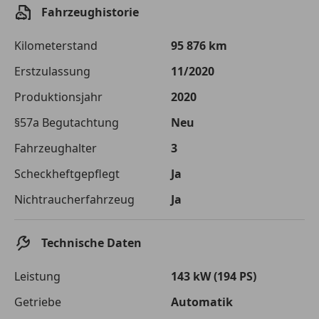
Die tatsächlichen Konditionen sind abhängig von Ihrer Bonität sowie
Fahrzeughistorie
von der von Ihnen gewählten Bank. Rückzahlungszeitraum 1-10
Jahre. Zinsspanne Sollzinssatz: 2,90% - 14,90%.
Kilometerstand
95 876 km
Jetzt berechnen
Erstzulassung
11/2020
Produktionsjahr
2020
§57a Begutachtung
Neu
Fahrzeughalter
3
Scheckheftgepflegt
Ja
Nichtraucherfahrzeug
Ja
Technische Daten
Leistung
143 kW (194 PS)
Getriebe
Automatik