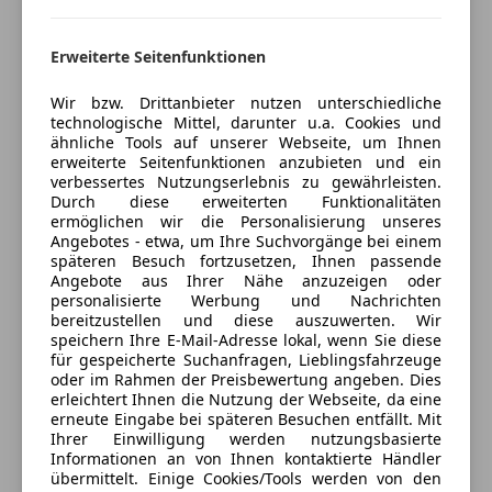
W-Lan / Wifi Hotspot
8B8 Reduzierung aktiver Parkassistent (UN R79)
Auto einfach online versichern & Rabatt holen
Sicherheit
Erweiterte Seitenfunktionen
MOTOR GETRIEBE & FAHRWERK
ABS
421 9G-TRONIC
Jetzt berechnen
Wir bzw. Drittanbieter nutzen unterschiedliche
Abstandswarner
technologische Mittel, darunter u.a. Cookies und
482 Fahrwerk mit höherer Bodenfreiheit
ähnliche Tools auf unserer Webseite, um Ihnen
Beifahrerairbag
U79 Diesel-Abgasreinigungsanlage BlueTEC
erweiterte Seitenfunktionen anzubieten und ein
ESP
inklusive AdBlue Behälter
verbessertes Nutzungserlebnis zu gewährleisten.
Verkäufer
Händler
Fahrerairbag
Durch diese erweiterten Funktionalitäten
ermöglichen wir die Personalisierung unseres
Fernlichtassistent
AUDIO & KOMMUNIKATION
Angebotes - etwa, um Ihre Suchvorgänge bei einem
Geschwindigkeits-begrenzungsanlage
Autohaus Peternel GmbH
16U Apple CarPlay
späteren Besuch fortzusetzen, Ihnen passende
Isofix
Angebote aus Ihrer Nähe anzuzeigen oder
17U Android Auto
5
Sterne
Sternebewertung 5 von 5
personalisierte Werbung und Nachrichten
Kopfairbag
(99% Weiterempfehlungen)
270 GPS Antenne
bereitzustellen und diese auszuwerten. Wir
Kurvenlicht
274 Telefon-Antenne
Anbieter auf AutoScout24 seit 2010
speichern Ihre E-Mail-Adresse lokal, wenn Sie diese
LED-Scheinwerfer
für gespeicherte Suchanfragen, Lieblingsfahrzeuge
362 Kommunikationsmodul (LTE) für die Nutzung
Showroom
oder im Rahmen der Preisbewertung angeben. Dies
LED-Tagfahrlicht
von Mercedes me connect Diensten
erleichtert Ihnen die Nutzung der Webseite, da eine
Notbremsassistent
446 Touchpad
Geschlossen
erneute Eingabe bei späteren Besuchen entfällt. Mit
Notrufsystem
Ihrer Einwilligung werden nutzungsbasierte
537 Digitales Radio
Öffnet um 13:00
Informationen an von Ihnen kontaktierte Händler
Reifendruckkontrollsystem
548 MBUX Multimediasystem
Halbenrainer Straße
,
übermittelt. Einige Cookies/Tools werden von den
Seitenairbag