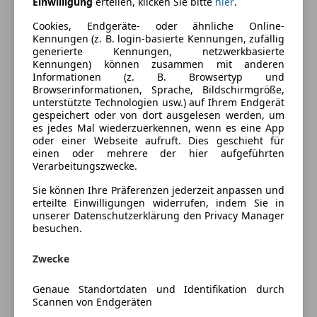
Einwilligung
erteilen, klicken Sie bitte
hier
.
360° Kamera
Farbe und Innenausstattung
Cookies, Endgeräte- oder ähnliche Online-
Armlehne
Kennungen (z. B. login-basierte Kennungen, zufällig
Berganfahrassistent
generierte Kennungen, netzwerkbasierte
Außenfarbe
Silber
Kennungen) können zusammen mit anderen
Einparkhilfe
Informationen (z. B. Browsertyp und
Lackierung
Metallic
Einparkhilfe Rückfahrkamera
Browserinformationen, Sprache, Bildschirmgröße,
Einparkhilfe selbstlenkendes System
unterstützte Technologien usw.) auf Ihrem Endgerät
Farbe der
Schwarz
gespeichert oder von dort ausgelesen werden, um
Einparkhilfe Sensoren hinten
Innenausstattung
es jedes Mal wiederzuerkennen, wenn es eine App
Einparkhilfe Sensoren vorne
oder einer Webseite aufruft. Dies geschieht für
Innenausstattung
Sonstige
Elektrische Fensterheber
einen oder mehrere der hier aufgeführten
Verarbeitungszwecke.
Elektrische Heckklappe
Elektrische Seitenspiegel
Fahrzeugbeschreibung
Sie können Ihre Präferenzen jederzeit anpassen und
Getönte Scheiben
erteilte Einwilligungen widerrufen, indem Sie in
unserer Datenschutzerklärung den Privacy Manager
Klimaanlage
unfallfrei, scheckheftgepflegt, Nichtraucher
besuchen.
Lederlenkrad
Lichtsensor
Zwecke
Lordosenstütze
Multifunktionslenkrad
Genaue Standortdaten und Identifikation durch
HIGHLIGHTS & PAKETE
Scannen von Endgeräten
Regensensor
30P Ablagepaket