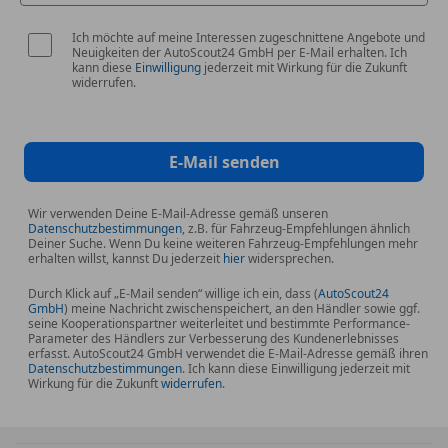
Doppelspeichen-Design
Ich möchte auf meine Interessen zugeschnittene Angebote und
Neuigkeiten der AutoScout24 GmbH per E-Mail erhalten. Ich
TECHNIK & SICHERHEIT
kann diese
Einwilligung
jederzeit mit Wirkung für die Zukunft
widerrufen.
249 Innen- & Aussenspiegel autom. abblendend
258 Aktiver Brems-Assistent
893 KEYLESS-GO Start-Funktion
E-Mail senden
B53 Akustischer Umfeldschutz
U01 Fondgurt-Statusanzeige im Kombiinstrument
U10 Automatische Beifahrerairbag-Abschaltung
Wir verwenden Deine E-Mail-Adresse gemäß unseren
Datenschutzbestimmungen
, z.B. für Fahrzeug-Empfehlungen ähnlich
U60 Fussgängerschutz
Deiner Suche. Wenn Du keine weiteren Fahrzeug-Empfehlungen mehr
erhalten willst, kannst Du jederzeit
hier
widersprechen.
EXTERIEUR
Durch Klick auf „E-Mail senden“ willige ich ein, dass (
AutoScout24
500 Aussenspiegel elektrisch anklappbar
GmbH
) meine Nachricht zwischenspeichert, an den Händler sowie ggf.
seine Kooperationspartner weiterleitet und bestimmte Performance-
550 Anhängevorrichtung mit ESP
Parameter des Händlers zur Verbesserung des Kundenerlebnisses
Anhängerstabilisierung
erfasst. AutoScout24 GmbH verwendet die E-Mail-Adresse gemäß ihren
Datenschutzbestimmungen
. Ich kann diese Einwilligung jederzeit mit
776 Radlaufverbreiterung
Wirkung für die Zukunft
widerrufen
.
840 Wärmedämmend dunkel getöntes Glas
890 EASY-PACK Heckklappe