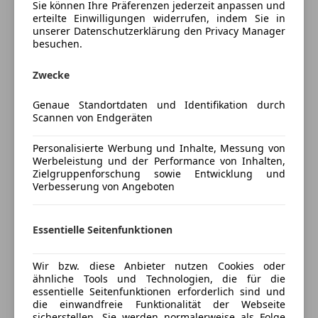
Sie können Ihre Präferenzen jederzeit anpassen und
Regensensor
Originale elektrische AHK
erteilte Einwilligungen widerrufen, indem Sie in
Schiebedach
LED
unserer Datenschutzerklärung den Privacy Manager
Schlüssellose Zentralverriegelung
360° Kamera
besuchen.
Sitzbelüftung
Buremaster Soundsystem
Sitzheizung
Zwecke
Innen Carbon Optik
Start/Stop-Automatik
Tempomat
Genaue Standortdaten und Identifikation durch
Tempomat
elektrische Heckklappe, ...
Mehr anzeigen
Scannen von Endgeräten
Unterhaltung/Media
Personalisierte Werbung und Inhalte, Messung von
Preisbewertung
Bluetooth
Werbeleistung und der Performance von Inhalten,
Finanzierung auch OHNE Anzahlung möglich
Zielgruppenforschung sowie Entwicklung und
Bordcomputer
Verbesserung von Angeboten
Mehr anzeigen
DAB-Radio
GARANTIE für Gebrauchtwagen bis zu 36 MONATE
Freisprecheinrichtung
gegen Aufpreis erhältlich
Soundsystem
Essentielle Seitenfunktionen
Versicherung
Für Besichtigung und Probefahrt Bitte ich um
Sicherheit
Telefonische Terminvereinbarung unter +43 676 35 44
Wir bzw. diese Anbieter nutzen Cookies oder
Kfz-Versicherung
ähnliche Tools und Technologien, die für die
ABS
716
essentielle Seitenfunktionen erforderlich sind und
Abstandstempomat
Hr. Kristo
die einwandfreie Funktionalität der Webseite
Versicherungsschutz an Ihre Bedürfnisse
Beifahrerairbag
sicherstellen. Sie werden normalerweise als Folge