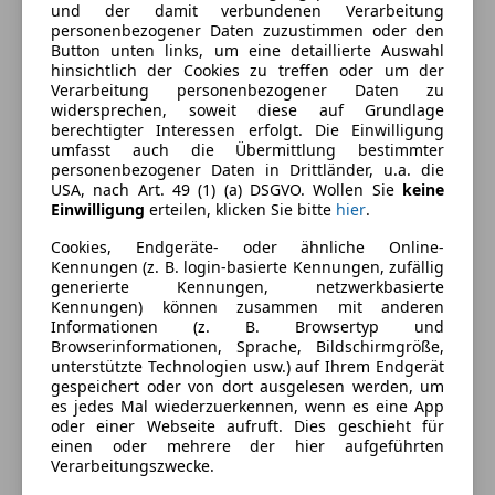
und der damit verbundenen Verarbeitung
Komfort
Mehr anzeigen
personenbezogener Daten zuzustimmen oder den
Button unten links, um eine detaillierte Auswahl
360° Kamera
hinsichtlich der Cookies zu treffen oder um der
Einparkhilfe
Farbe und Innenausstattung
Verarbeitung personenbezogener Daten zu
Einparkhilfe Rückfahrkamera
widersprechen, soweit diese auf Grundlage
berechtigter Interessen erfolgt. Die Einwilligung
Einparkhilfe Sensoren hinten
Außenfarbe
Blau
umfasst auch die Übermittlung bestimmter
Einparkhilfe Sensoren vorne
personenbezogener Daten in Drittländer, u.a. die
Lackierung
Metallic
Elektrische Fensterheber
USA, nach Art. 49 (1) (a) DSGVO. Wollen Sie
keine
Einwilligung
erteilen, klicken Sie bitte
hier
.
Elektrische Heckklappe
Farbe der
Schwarz
Elektrische Seitenspiegel
Innenausstattung
Cookies, Endgeräte- oder ähnliche Online-
Elektrische Sitze
Kennungen (z. B. login-basierte Kennungen, zufällig
Innenausstattung
Vollleder
generierte Kennungen, netzwerkbasierte
Head-up display
Kennungen) können zusammen mit anderen
Klimaanlage
Informationen (z. B. Browsertyp und
Klimaautomatik
Browserinformationen, Sprache, Bildschirmgröße,
Fahrzeugbeschreibung
unterstützte Technologien usw.) auf Ihrem Endgerät
Lederausstattung
gespeichert oder von dort ausgelesen werden, um
Lederlenkrad
Verkaufe TOP Ausgestatteten GLC 43 AMG
es jedes Mal wiederzuerkennen, wenn es eine App
Multifunktionslenkrad
oder einer Webseite aufruft. Dies geschieht für
einen oder mehrere der hier aufgeführten
Navigationssystem
21 Zoll Alufelgen
Verarbeitungszwecke.
Panoramadach
Sitzlüftung/Sitzheizung