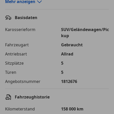
Autokredit-Rechner von durchblicker.at
Mehr anzeigen
Einfach Rate berechnen und günstige Konditionen
finden!
Basisdaten
Autokredit vergleichen
Karosserieform
SUV/Geländewagen/Pic
kup
Laufzeit
120 Monate
Fahrzeugart
Gebraucht
Kreditbetrag
€ 36 000,-
Antriebsart
Allrad
Zu zahlender
€ 50 717,-
Sitzplätze
5
Gesamtbetrag
Türen
5
Einberechnete Gebühren
€ 0,-
Angebotsnummer
1812676
Effektivzinsatz
7,50 %
Sollzinssatz
7,25 %
Fahrzeughistorie
Monatliche Rate
€ 422,64
Kilometerstand
158 000 km