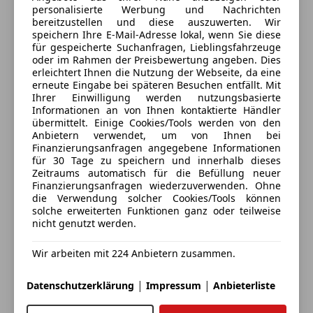
Anhängerkupplung
schwarz, Innenraumlicht-Paket, Kühlergrill Diamant-
personalisierte Werbung und Nachrichten
Kontakt
Dachreling
Optik, Mittelarmlehne hinten mit Fach, Radstand 2873
bereitzustellen und diese auszuwerten. Wir
Marko Kristo
Schaltwippen
speichern Ihre E-Mail-Adresse lokal, wenn Sie diese
mm, Reiserechner, Schadstoffarm nach Abgasnorm
für gespeicherte Suchanfragen, Lieblingsfahrzeuge
Sportfahrwerk
Euro 6, Sicherheitsgurte rot, Steckdose (12V-
oder im Rahmen der Preisbewertung angeben. Dies
Sportpaket
Alle Fahrzeuge des Anbieters
Anschluß), Stoßfänger Wagenfarbe, Styling-Paket
erleichtert Ihnen die Nutzung der Webseite, da eine
Sportsitze
erneute Eingabe bei späteren Besuchen entfällt. Mit
(AMG / Exterieur), Warnanlage / Statusanzeige für
Ihrer Einwilligung werden nutzungsbasierte
Sicherheitsgurte im Fond, Ablage-Paket, Air-Balance-
Informationen an von Ihnen kontaktierte Händler
Anbieter kontaktieren
Paket, Anhänger-Stabilisierungs-Programm,
übermittelt. Einige Cookies/Tools werden von den
Anbietern verwendet, um von Ihnen bei
Fahrassistenz-Paket Plus, PRE-SAFE-System Plus,
Deine Nachricht
Finanzierungsanfragen angegebene Informationen
Fahrassistenz-System: aktiver Park-Assistent,
für 30 Tage zu speichern und innerhalb dieses
Parktronic-System PTS (vorn und hinten),
Zeitraums automatisch für die Befüllung neuer
Finanzierungsanfragen wiederzuverwenden. Ohne
Gepäckraum-Abtrennung (Netz), Heckdeckel öffnen +
die Verwendung solcher Cookies/Tools können
schliessen automatisch (Hands-Free-Access-System),
solche erweiterten Funktionen ganz oder teilweise
Kraftstofftank: vergrößert, Scheibenwaschanlage
nicht genutzt werden.
beheizt, Scheibenwaschdüsen heizbar,
Wir arbeiten mit 224 Anbietern zusammen.
Seitenscheiben hinten und Heckscheibe abgedunkelt,
Lenksäule (Lenkrad) elektr. verstellbar, Steckdose
|
|
Datenschutzerklärung
Impressum
Anbieterliste
230V, Surround-System Burmester, Vorrüstung
Eintauschwagen: Kaufen und verkaufen in nur einem
Mobiltelefon/Handy / Komfort-Telefonie / LTE-fähig