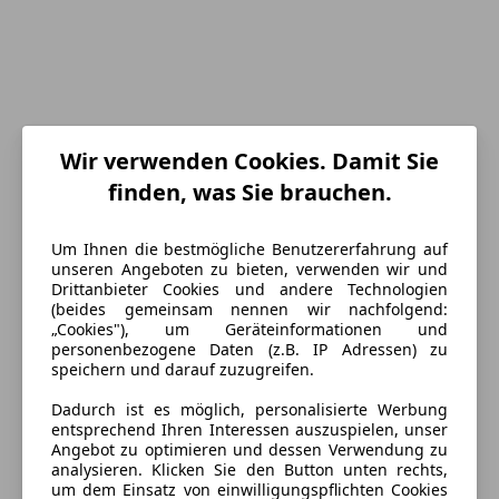
Wir verwenden Cookies. Damit Sie
finden, was Sie brauchen.
Energieverbrauch
Um Ihnen die bestmögliche Benutzererfahrung auf
unseren Angeboten zu bieten, verwenden wir und
Schadstoffklasse
Euro 6
Drittanbieter Cookies und andere Technologien
(beides gemeinsam nennen wir nachfolgend:
Kraftstoff
Benzin
„Cookies"), um Geräteinformationen und
personenbezogene Daten (z.B. IP Adressen) zu
Kraftstoffverbrauch
8,30
l/100 km (komb.)
speichern und darauf zuzugreifen.
CO₂-Emissionen
199 g/km (komb.)
Dadurch ist es möglich, personalisierte Werbung
entsprechend Ihren Interessen auszuspielen, unser
Angebot zu optimieren und dessen Verwendung zu
Ausstattung
analysieren. Klicken Sie den Button unten rechts,
um dem Einsatz von einwilligungspflichten Cookies