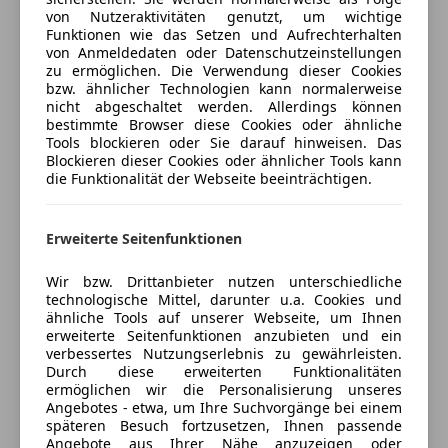
anpassen
von Nutzeraktivitäten genutzt, um wichtige
ESP
Der Verkäufer haftet nicht für
Funktionen wie das Setzen und Aufrechterhalten
Fahrerairbag
Freischaden-Gutschein ab Stufe 0
Tipp.Datenübermittlungsfehler.Irrtümer.Änd
von Anmeldedaten oder Datenschutzeinstellungen
Isofix
erungen/Zwischenverkauf vorbehalten.
zu ermöglichen. Die Verwendung dieser Cookies
Auto einfach online versichern & Rabatt holen
bzw. ähnlicher Technologien kann normalerweise
Kopfairbag
nicht abgeschaltet werden. Allerdings können
LED-Scheinwerfer
Abgasanlage 2-flutig, Adaptives Bremslicht, Aktive
bestimmte Browser diese Cookies oder ähnliche
Müdigkeitswarnsystem
Motorhaube, Armaturentafel in Ledernachbildung
Tools blockieren oder Sie darauf hinweisen. Das
Jetzt berechnen
Blockieren dieser Cookies oder ähnlicher Tools kann
Notbremsassistent
Artico, Armaturentafel Oberteil in Ledernachbildung
die Funktionalität der Webseite beeinträchtigen.
Reifendruckkontrollsystem
Artico, Außenspiegel asphärisch, links, Außenspiegel
Seitenairbag
schwarz lackiert, Brillenfach im Dachhimmel
Verkäufer
Händler
Servolenkung
integriert, Chrom-Paket, Design- und
Erweiterte Seitenfunktionen
Spurhalteassistent
Ausstattungslinie Standard, Edelstahlpedale
Tagfahrlicht
Wir bzw. Drittanbieter nutzen unterschiedliche
GD KFZ Fachwerkstätte GmbH
Sportdesign, Einstiegsleisten (AMG),
technologische Mittel, darunter u.a. Cookies und
Totwinkel-Assistent
Fernentriegelung Heckdeckel, Feststellbremse
4,5
Sterne
ähnliche Tools auf unserer Webseite, um Ihnen
Sternebewertung 4.5 von 5
Verkehrszeichenerkennung
elektrisch, Fußmatten AMG, Gepäcksicherungsnetz,
(100% Weiterempfehlungen)
erweiterte Seitenfunktionen anzubieten und ein
Zentralverriegelung mit Funkfernbedienung
verbessertes Nutzungserlebnis zu gewährleisten.
Getränkehalter vorn, Getränkehalter vorn (doppelt),
Anbieter auf AutoScout24 seit 2013
Durch diese erweiterten Funktionalitäten
Infotainment-System: Mercedes me connect,
Extras
ermöglichen wir die Personalisierung unseres
Primelstrasse 11
,
Infotainment-System: Remote Online,
Angebotes - etwa, um Ihre Suchvorgänge bei einem
4600 Wels, AT
Alufelgen
späteren Besuch fortzusetzen, Ihnen passende
Innenausstattung: Zierteile Aluminium, Innenhimmel
Angebote aus Ihrer Nähe anzuzeigen oder