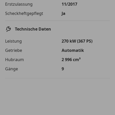
Die tatsächlichen Konditionen sind abhängig von Ihrer Bonität sowie
Erstzulassung
11/2017
von der von Ihnen gewählten Bank. Rückzahlungszeitraum 1-10
Jahre. Zinsspanne Sollzinssatz: 2,90% - 14,90%.
Scheckheftgepflegt
Ja
Jetzt berechnen
Technische Daten
Leistung
270 kW (367 PS)
Getriebe
Automatik
Hubraum
2 996 cm³
Gänge
9