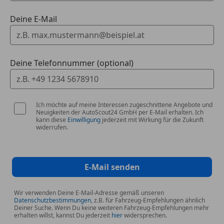
Digitales Radio
Deine E-Mail
Aktiver Geschwindigkeitslimit-Assistent
Anhängevorrichtung mit ESP®
Anhängerstabilisierung
Erhöhte Anhängelast
Deine Telefonnummer (optional)
Klimatisierungsautomatik THERMOTRONIC
Umfeldbeleuchtung mit Projektion des
Markenlogos
Ich möchte auf meine Interessen zugeschnittene Angebote und
Adaptiver Fernlicht-Assistent Plus
Neuigkeiten der AutoScout24 GmbH per E-Mail erhalten. Ich
Ladedose
kann diese
Einwilligung
jederzeit mit Wirkung für die Zukunft
widerrufen.
MULTIBEAM LED
Zusätzliche USB-Schnittstellen
Ladegutbefestigung
AMG Styling
E-Mail senden
Vorrüstung für digitales Radio
Burmester® Surround-Soundsystem
Wir verwenden Deine E-Mail-Adresse gemäß unseren
Datenschutzbestimmungen
, z.B. für Fahrzeug-Empfehlungen ähnlich
On-board AC-Lader bis 11 kW
Deiner Suche. Wenn Du keine weiteren Fahrzeug-Empfehlungen mehr
Gleichstrom-Ladesystem (DC-Laden)
erhalten willst, kannst Du jederzeit
hier
widersprechen.