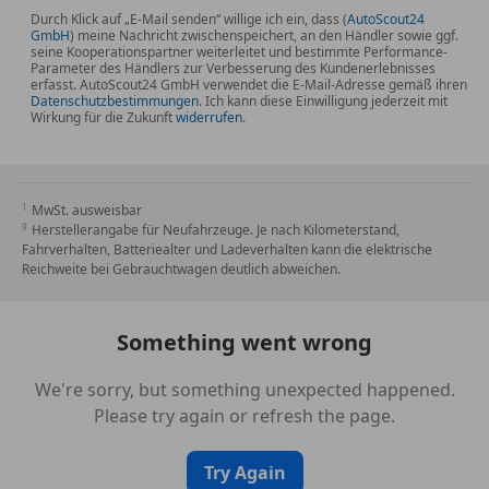
Wärmedämmend dunkel getöntes Glas
Durch Klick auf „E-Mail senden“ willige ich ein, dass (
AutoScout24
Trittbretter beleuchtet in Aluminium-Optik mit
GmbH
) meine Nachricht zwischenspeichert, an den Händler sowie ggf.
seine Kooperationspartner weiterleitet und bestimmte Performance-
Gumminoppen
Parameter des Händlers zur Verbesserung des Kundenerlebnisses
Widescreen Cockpit
erfasst. AutoScout24 GmbH verwendet die E-Mail-Adresse gemäß ihren
Datenschutzbestimmungen
. Ich kann diese Einwilligung jederzeit mit
HANDS-FREE ACCESS
Wirkung für die Zukunft
widerrufen
.
Sitzheizung im Fond
Sitzheizung für Fahrer und Beifahrer
Scheibenwaschanlage beheizt
MwSt. ausweisbar
Ambientebeleuchtung
Herstellerangabe für Neufahrzeuge. Je nach Kilometerstand,
KEYLESS-GO
Fahrverhalten, Batteriealter und Ladeverhalten kann die elektrische
EASY-PACK Heckklappe
Reichweite bei Gebrauchtwagen deutlich abweichen.
Kabelloses Ladesystem für mobile Endgeräte vorn
Ladekabel bis 11 kW für Wallbox und öffentliche
Something went wrong
Ladestation, 5m, glatt
Chrom-Paket Interieur
We're sorry, but something unexpected happened.
Abgasnorm EU6
Please try again or refresh the page.
Weitere Ausstattung
Batteriezertifikat 96 %
Try Again