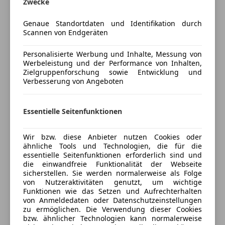
Zwecke
Multifunktionslenkrad
Eingabefehler und Zwischenverkauf vorbehalten!
Navigationssystem
Genaue Standortdaten und Identifikation durch
Fahrzeugbeschreibung und Fahrzeugausstattung
Scannen von Endgeräten
Schlüssellose Zentralverriegelung
sind unverbindlich und werden nicht automatisch in
Sitzheizung
Personalisierte Werbung und Inhalte, Messung von
dieser Form zum Vertragsinhalt!
Start/Stop-Automatik
Werbeleistung und der Performance von Inhalten,
Zielgruppenforschung sowie Entwicklung und
Unterhaltung/Media
Zusatzausstattung
Verbesserung von Angeboten
Ladekabel bis 1,8 kW für Haushaltssteckdose, 5m,
Android Auto
glatt
Apple CarPlay
Essentielle Seitenfunktionen
TIREFIT
DAB-Radio
Akustischer Umfeldschutz
Freisprecheinrichtung
Wir bzw. diese Anbieter nutzen Cookies oder
Zierelemente Holz Eiche anthrazit offenporig
Mehr anzeigen
Induktionsladen für Smartphones
ähnliche Tools und Technologien, die für die
Erweitertes automatisches Wiederanfahren im
Musikstreaming integriert
essentielle Seitenfunktionen erforderlich sind und
Stau
die einwandfreie Funktionalität der Webseite
Radio
Preisbewertung
sicherstellen. Sie werden normalerweise als Folge
Streckenbasierte Geschwindigkeitsanpassung
Soundsystem
von Nutzeraktivitäten genutzt, um wichtige
Multifunktions-Sportlenkrad in Leder Nappa
USB
Funktionen wie das Setzen und Aufrechterhalten
Mehr anzeigen
Winter-Paket
von Anmeldedaten oder Datenschutzeinstellungen
Volldigitales Kombiinstrument
zu ermöglichen. Die Verwendung dieser Cookies
Vorrüstung für Konnektivitäts-Paket Navigation
W-Lan / Wifi Hotspot
bzw. ähnlicher Technologien kann normalerweise
und Komfort