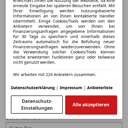
erleichtert Ihnen die Nutzung der Webseite, da eine
Trennnetz zur Gepäckraumabtrennung und
(85% Weiterempfehlungen)
erneute Eingabe bei späteren Besuchen entfällt. Mit
Extras
Insassenschutz
Anbieter auf AutoScout24 seit 2010
Ihrer Einwilligung werden nutzungsbasierte
Vorrüstung für Navigationsdienste
Informationen an von Ihnen kontaktierte Händler
Ambientebeleuchtung
Showroom
übermittelt. Einige Cookies/Tools werden von den
Vorrüstung für Remote- und Navigationsdienste
Anhängerkupplung
Anbietern verwendet, um von Ihnen bei
Smartphone Integration
Geöffnet
Gepäckraumabtrennung
Finanzierungsanfragen angegebene Informationen
Apple CarPlay
Schließt um 12:00
für 30 Tage zu speichern und innerhalb dieses
Innenspiegel automatisch abblendend
Zeitraums automatisch für die Befüllung neuer
Android Auto
Triesterstraße 283
,
Scheinwerferreinigung
Finanzierungsanfragen wiederzuverwenden. Ohne
1230 Wien, AT
Vorrüstung für digitale Schlüsselübergabe
Sportfahrwerk
die Verwendung solcher Cookies/Tools können
Fahrwerk mit adaptivem Dämpfungssystem
solche erweiterten Funktionen ganz oder teilweise
Sportpaket
Kontakt
nicht genutzt werden.
Totwinkel-Assistent
Sportsitze
Aktiver Park-Assistent mit PARKTRONIC
Kundencenter Merbag
Winterpaket
Wir arbeiten mit 224 Anbietern zusammen.
Aktiver Abstands-Assistent DISTRONIC
Vordersitz rechts elektrisch verstellbar mit
Alle Fahrzeuge des Anbieters
|
|
Datenschutzerklärung
Impressum
Anbieterliste
Memory-Funktion
Aktiver Spurhalte-Assistent
Datenschutz-
Innenspiegel automatisch abblendend
Alle akzeptieren
Anbieter kontaktieren
Einstellungen
Aktiver Lenk-Assistent
Deine Nachricht
GPS-Antenne
Ausstiegswarnfunktion