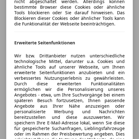
nicht abgeschaltet werden. Allerdings können
Versicherung
Sicherheit
Advanced-Plus-Paket
bestimmte Browser diese Cookies oder ähnliche
Tools blockieren oder Sie darauf hinweisen. Das
AMG Line Advanced Plus
Abstandstempomat
Kfz-Versicherung
Blockieren dieser Cookies oder ähnlicher Tools kann
KEYLESS-GO Komfort-Paket
Abstandswarner
die Funktionalität der Webseite beeinträchtigen.
AMG Line Interieur
Beifahrerairbag
Versicherungsschutz an Ihre Bedürfnisse
AMG Line Exterieur
ESP
anpassen
Erweiterte Seitenfunktionen
Park-Paket mit 360°-Kamera
Fahrerairbag
Freischaden-Gutschein ab Stufe 0
Spiegel-Paket
Fernlichtassistent
Wir bzw. Drittanbieter nutzen unterschiedliche
Night-Paket
Auto einfach online versichern & Rabatt holen
Geschwindigkeits-begrenzungsanlage
technologische Mittel, darunter u.a. Cookies und
Memory-Paket
ähnliche Tools auf unserer Webseite, um Ihnen
LED-Scheinwerfer
erweiterte Seitenfunktionen anzubieten und ein
Fahrassistenz-Paket
LED-Tagfahrlicht
verbessertes Nutzungserlebnis zu gewährleisten.
Fondgurt-Statusanzeige im Instrumenten-Display
Jetzt berechnen
Notbremsassistent
Durch diese erweiterten Funktionalitäten
Automatische Beifahrerairbag-Abschaltung
ermöglichen wir die Personalisierung unseres
Notrufsystem
Angebotes - etwa, um Ihre Suchvorgänge bei einem
MBUX Augmented Reality für Navigation
Reifendruckkontrollsystem
späteren Besuch fortzusetzen, Ihnen passende
4-Wege-Lordosenstütze
Spurhalteassistent
Angebote aus Ihrer Nähe anzuzeigen oder
Verkäufer
Händler
AMG Fußmatten
personalisierte Werbung und Nachrichten
Totwinkel-Assistent
bereitzustellen und diese auszuwerten. Wir
Bremsanlage mit größeren Bremsscheiben an der
Verkehrszeichenerkennung
speichern Ihre E-Mail-Adresse lokal, wenn Sie diese
Merbag GmbH
Vorderachse
Zentralverriegelung
für gespeicherte Suchanfragen, Lieblingsfahrzeuge
Diesel-Abgasreinigung mit SDPF
4,5
Sterne
oder im Rahmen der Preisbewertung angeben. Dies
Zentralverriegelung mit Funkfernbedienung
Sternebewertung 4.5 von 5