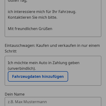
Fahrersitz elektrisch einstellbar mit Memory-
Funktion
Kneebag
Mercedes-Benz Notrufsystem
Erweiterte Funktionen MBUX
Kommunikationsmodul (LTE) für die Nutzung von
Digitalen Extras
Festplatten-Navigation
Eintauschwagen: Kaufen und verkaufen in nur einem
Vorrüstung für Live Traffic Information
Schritt
Remote und Charging Services Plus
9G-TRONIC
Ich möchte mein Auto in Zahlung geben
Lenkradheizung
(unverbindlich).
Reifendruckkontrolle
Fahrzeugdaten hinzufügen
AIRMATIC Paket
Außenspiegel elektrisch anklappbar
360°-Kamera
Dein Name
Innenhimmel Stoff schwarz
Verkehrszeichen-Assistent
MBUX Multimediasystem