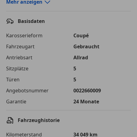
Autokredit-Rechner von durchblicker.at
Mehr anzeigen
Einfach Rate berechnen und günstige Konditionen
finden!
Basisdaten
Autokredit vergleichen
Karosserieform
Coupé
Laufzeit
120 Monate
Fahrzeugart
Gebraucht
Antriebsart
Allrad
Kreditbetrag
€ 75 000,-
Sitzplätze
5
Zu zahlender
€ 105 661,-
Gesamtbetrag
Türen
5
Einberechnete Gebühren
€ 0,-
Angebotsnummer
0022660009
Garantie
24 Monate
Effektivzinsatz
7,50 %
Sollzinssatz
7,25 %
Fahrzeughistorie
Monatliche Rate
€ 880,51
Kilometerstand
34 049 km