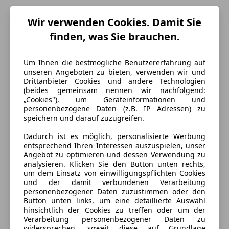
Wir verwenden Cookies. Damit Sie
finden, was Sie brauchen.
Um Ihnen die bestmögliche Benutzererfahrung auf
unseren Angeboten zu bieten, verwenden wir und
Drittanbieter Cookies und andere Technologien
(beides gemeinsam nennen wir nachfolgend:
„Cookies"), um Geräteinformationen und
personenbezogene Daten (z.B. IP Adressen) zu
speichern und darauf zuzugreifen.
Energieverbrauch
Dadurch ist es möglich, personalisierte Werbung
entsprechend Ihren Interessen auszuspielen, unser
Schadstoffklasse
Euro 6
Angebot zu optimieren und dessen Verwendung zu
analysieren. Klicken Sie den Button unten rechts,
Anderer Energieträger
Strom
um dem Einsatz von einwilligungspflichten Cookies
und der damit verbundenen Verarbeitung
Kraftstoffverbrauch
6,80
l/100 km (komb.)
personenbezogener Daten zuzustimmen oder den
Button unten links, um eine detaillierte Auswahl
Batteriezertifikat
Ja
hinsichtlich der Cookies zu treffen oder um der
Verarbeitung personenbezogener Daten zu
CO₂-Emissionen
18 g/km (komb.)
widersprechen, soweit diese auf Grundlage