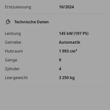
Die tatsächlichen Konditionen sind abhängig von Ihrer Bonität sowie
Erstzulassung
10/2024
von der von Ihnen gewählten Bank. Rückzahlungszeitraum 1-10
Jahre. Zinsspanne Sollzinssatz: 2,90% - 14,90%.
Jetzt berechnen
Technische Daten
Leistung
145 kW (197 PS)
Getriebe
Automatik
Hubraum
1 993 cm³
Gänge
9
Zylinder
4
Leergewicht
3 250 kg