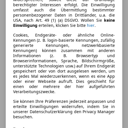
berechtigter Interessen erfolgt. Die Einwilligung
umfasst auch die Übermittlung bestimmter
Ausstattung
personenbezogener Daten in Drittländer, u.a. die
USA, nach Art. 49 (1) (a) DSGVO. Wollen Sie
keine
Einwilligung
erteilen, klicken Sie bitte
hier
.
Komfort
Mehr anzeigen
Cookies, Endgeräte- oder ähnliche Online-
360° Kamera
Kennungen (z. B. login-basierte Kennungen, zufällig
Beheizbares Lenkrad
generierte Kennungen, netzwerkbasierte
Farbe und Innenausstattung
Kennungen) können zusammen mit anderen
Einparkhilfe
Informationen (z. B. Browsertyp und
Einparkhilfe Rückfahrkamera
Außenfarbe
Grau
Browserinformationen, Sprache, Bildschirmgröße,
Einparkhilfe selbstlenkendes System
unterstützte Technologien usw.) auf Ihrem Endgerät
Farbe laut Hersteller
Selenitgrau metallic
gespeichert oder von dort ausgelesen werden, um
Einparkhilfe Sensoren hinten
es jedes Mal wiederzuerkennen, wenn es eine App
Einparkhilfe Sensoren vorne
Lackierung
Metallic
oder einer Webseite aufruft. Dies geschieht für
Elektrische Heckklappe
einen oder mehrere der hier aufgeführten
Farbe der
Schwarz
Verarbeitungszwecke.
Elektrische Seitenspiegel
Innenausstattung
Elektrische Sitze
Sie können Ihre Präferenzen jederzeit anpassen und
erteilte Einwilligungen widerrufen, indem Sie in
Getönte Scheiben
Innenausstattung
Stoff
unserer Datenschutzerklärung den Privacy Manager
Klimaautomatik
besuchen.
Lordosenstütze
Fahrzeugbeschreibung
Luftfederung