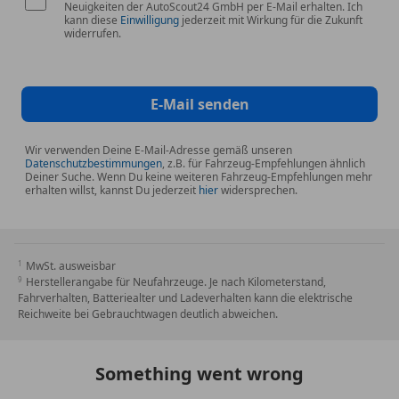
Neuigkeiten der AutoScout24 GmbH per E-Mail erhalten. Ich
Servolenkung
kann diese
Einwilligung
jederzeit mit Wirkung für die Zukunft
Spurhalteassistent
widerrufen.
Tagfahrlicht
Totwinkel-Assistent
Traktionskontrolle
E-Mail senden
Verkehrszeichenerkennung
Wegfahrsperre
Wir verwenden Deine E-Mail-Adresse gemäß unseren
Zentralverriegelung
Datenschutzbestimmungen
, z.B. für Fahrzeug-Empfehlungen ähnlich
Deiner Suche. Wenn Du keine weiteren Fahrzeug-Empfehlungen mehr
Zentralverriegelung mit Funkfernbedienung
erhalten willst, kannst Du jederzeit
hier
widersprechen.
Extras
Alufelgen
Ambientebeleuchtung
MwSt. ausweisbar
Herstellerangabe für Neufahrzeuge. Je nach Kilometerstand,
Anhängerkupplung
Fahrverhalten, Batteriealter und Ladeverhalten kann die elektrische
Dachreling
Reichweite bei Gebrauchtwagen deutlich abweichen.
Elektronische Parkbremse
Innenspiegel automatisch abblendend
Something went wrong
Partikelfilter
Schaltwippen