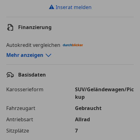
⚠
Inserat melden
Finanzierung
Autokredit vergleichen
Autokredit-Rechner von durchblicker.at
Mehr anzeigen
Einfach Rate berechnen und günstige Konditionen
finden!
Basisdaten
Autokredit vergleichen
Karosserieform
SUV/Geländewagen/Pic
kup
Laufzeit
120 Monate
Fahrzeugart
Gebraucht
Kreditbetrag
€ 69 900,-
Antriebsart
Allrad
Zu zahlender
€ 98 476,-
Sitzplätze
7
Gesamtbetrag