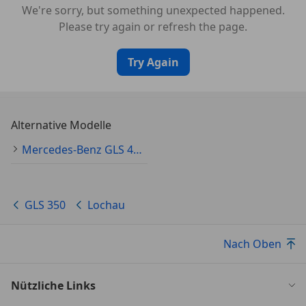
We're sorry, but something unexpected happened.
Sommerreifen
Please try again or refresh the page.
Sprachsteuerung
Touchscreen
Try Again
Alternative Modelle
Mercedes-Benz GLS 400 Gebraucht
GLS 350
Lochau
Nach Oben
Nützliche Links