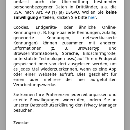
Kraftstoff
Diesel
umfasst auch die Übermittlung bestimmter
personenbezogener Daten in Drittländer, u.a. die
USA, nach Art. 49 (1) (a) DSGVO. Wollen Sie
keine
Einwilligung
erteilen, klicken Sie bitte
hier
.
Ausstattung
Cookies, Endgeräte- oder ähnliche Online-
Komfort
Kennungen (z. B. login-basierte Kennungen, zufällig
Mehr anzeigen
generierte Kennungen, netzwerkbasierte
Armlehne
Kennungen) können zusammen mit anderen
Informationen (z. B. Browsertyp und
Beheizbares Lenkrad
Farbe und Innenausstattung
Browserinformationen, Sprache, Bildschirmgröße,
Berganfahrassistent
unterstützte Technologien usw.) auf Ihrem Endgerät
Einparkhilfe
gespeichert oder von dort ausgelesen werden, um
Außenfarbe
Schwarz
es jedes Mal wiederzuerkennen, wenn es eine App
Einparkhilfe Rückfahrkamera
oder einer Webseite aufruft. Dies geschieht für
Lackierung
Metallic
Einparkhilfe selbstlenkendes System
einen oder mehrere der hier aufgeführten
Einparkhilfe Sensoren hinten
Verarbeitungszwecke.
Farbe der
Schwarz
Einparkhilfe Sensoren vorne
Innenausstattung
Sie können Ihre Präferenzen jederzeit anpassen und
Elektrische Fensterheber
erteilte Einwilligungen widerrufen, indem Sie in
Innenausstattung
Vollleder
unserer Datenschutzerklärung den Privacy Manager
Elektrische Heckklappe
besuchen.
Elektrische Seitenspiegel
Elektrische Sitze
Fahrzeugbeschreibung
Zwecke
Elektrische Sitzeinstellung, hinten