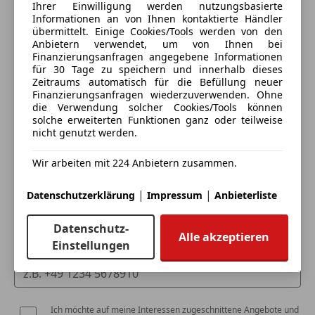
Airbag hinten
Ihrer Einwilligung werden nutzungsbasierte
Alarmanlage
Informationen an von Ihnen kontaktierte Händler
übermittelt. Einige Cookies/Tools werden von den
Beifahrerairbag
Anbietern verwendet, um von Ihnen bei
Blendfreies Fernlicht
Finanzierungsanfragen angegebene Informationen
3 ähnliche Fahrzeuge gefunden
ESP
für 30 Tage zu speichern und innerhalb dieses
Ich erlaube den Händlern dieser
Zeitraums automatisch für die Befüllung neuer
Fahrerairbag
Fahrzeuge mich zu kontaktieren.
Finanzierungsanfragen wiederzuverwenden. Ohne
Fernlichtassistent
die Verwendung solcher Cookies/Tools können
Geschwindigkeits-begrenzungsanlage
solche erweiterten Funktionen ganz oder teilweise
Dein Name
nicht genutzt werden.
Isofix
Kopfairbag
Wir arbeiten mit 224 Anbietern zusammen.
Kurvenlicht
Laserlicht
Deine E-Mail
|
|
Datenschutzerklärung
Impressum
Anbieterliste
LED-Scheinwerfer
LED-Tagfahrlicht
Datenschutz-
Alle akzeptieren
Müdigkeitswarnsystem
Einstellungen
Deine Telefonnummer (optional)
Notbremsassistent
Notrufsystem
Reifendruckkontrollsystem
Seitenairbag
Ich möchte auf meine Interessen zugeschnittene Angebote und