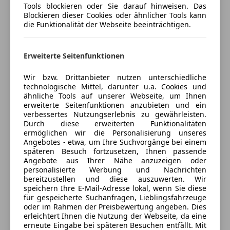
Jetzt berechnen
Tools blockieren oder Sie darauf hinweisen. Das
Tempomat
Blockieren dieser Cookies oder ähnlicher Tools kann
die Funktionalität der Webseite beeinträchtigen.
Unterhaltung/Media
Verkäufer
Apple CarPlay
Privat
Erweiterte Seitenfunktionen
Bluetooth
6911 Lochau, AT
Bordcomputer
Wir bzw. Drittanbieter nutzen unterschiedliche
DAB-Radio
technologische Mittel, darunter u.a. Cookies und
Kontakt
Freisprecheinrichtung
ähnliche Tools auf unserer Webseite, um Ihnen
erweiterte Seitenfunktionen anzubieten und ein
Induktionsladen für Smartphones
verbessertes Nutzungserlebnis zu gewährleisten.
Radio
Durch diese erweiterten Funktionalitäten
USB
ermöglichen wir die Personalisierung unseres
Anbieter kontaktieren
Angebotes - etwa, um Ihre Suchvorgänge bei einem
Volldigitales Kombiinstrument
späteren Besuch fortzusetzen, Ihnen passende
W-Lan / Wifi Hotspot
Deine Nachricht
Angebote aus Ihrer Nähe anzuzeigen oder
personalisierte Werbung und Nachrichten
Sicherheit
bereitzustellen und diese auszuwerten. Wir
speichern Ihre E-Mail-Adresse lokal, wenn Sie diese
ABS
für gespeicherte Suchanfragen, Lieblingsfahrzeuge
Abstandstempomat
oder im Rahmen der Preisbewertung angeben. Dies
erleichtert Ihnen die Nutzung der Webseite, da eine
Abstandswarner
erneute Eingabe bei späteren Besuchen entfällt. Mit