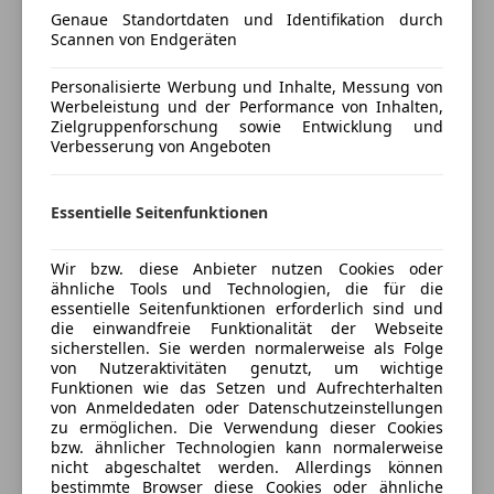
Getönte Scheiben
Mercedes-Benz GLS 350d 4MATIC | BJ 2021 | Luxus-
Genaue Standortdaten und Identifikation durch
Head-up display
Scannen von Endgeräten
SUV | Top-Zustand
Lederausstattung
Zum Verkauf steht ein sehr gepflegter Mercedes-
Personalisierte Werbung und Inhalte, Messung von
Lederlenkrad
Benz GLS 350d 4MATIC aus dem Baujahr 2021.
Werbeleistung und der Performance von Inhalten,
Lichtsensor
Zielgruppenforschung sowie Entwicklung und
Lordosenstütze
Verbesserung von Angeboten
Tel. +436602308014
Luftfederung
Massagesitze
Essentielle Seitenfunktionen
Versicherung
Multifunktionslenkrad
Navigationssystem
Kfz-Versicherung
Wir bzw. diese Anbieter nutzen Cookies oder
Panoramadach
ähnliche Tools und Technologien, die für die
Regensensor
essentielle Seitenfunktionen erforderlich sind und
Versicherungsschutz an Ihre Bedürfnisse
die einwandfreie Funktionalität der Webseite
Schiebedach
sicherstellen. Sie werden normalerweise als Folge
anpassen
Schlüssellose Zentralverriegelung
von Nutzeraktivitäten genutzt, um wichtige
Sitzbelüftung
Freischaden-Gutschein ab Stufe 0
Funktionen wie das Setzen und Aufrechterhalten
von Anmeldedaten oder Datenschutzeinstellungen
Sitzheizung
Auto einfach online versichern & Rabatt holen
zu ermöglichen. Die Verwendung dieser Cookies
Sitzheizung hinten
bzw. ähnlicher Technologien kann normalerweise
Standheizung
nicht abgeschaltet werden. Allerdings können
bestimmte Browser diese Cookies oder ähnliche
Start/Stop-Automatik