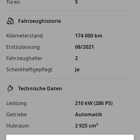
Türen
5
Einberechnete Gebühren
€ 0,-
Effektivzinsatz
7,50 %
Fahrzeughistorie
Sollzinssatz
7,25 %
Kilometerstand
174 000 km
Monatliche Rate
€ 820,63
Erstzulassung
08/2021
Die tatsächlichen Konditionen sind abhängig von Ihrer Bonität sowie
Fahrzeughalter
2
von der von Ihnen gewählten Bank. Rückzahlungszeitraum 1-10
Jahre. Zinsspanne Sollzinssatz: 2,90% - 14,90%.
Scheckheftgepflegt
Ja
Jetzt berechnen
Technische Daten
Leistung
210 kW (286 PS)
Getriebe
Automatik
Hubraum
2 925 cm³
Gänge
9