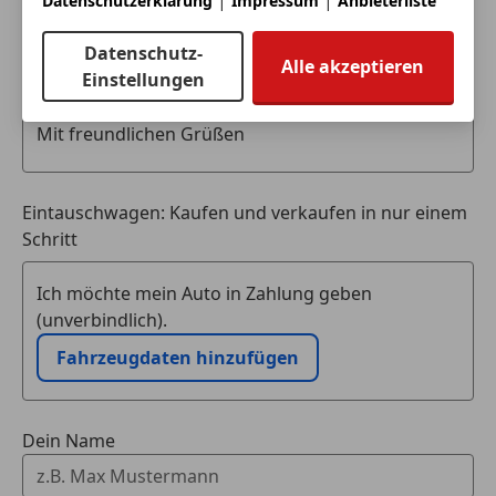
|
|
Datenschutzerklärung
Impressum
Anbieterliste
Sonnenblenden mit Spiegel (beleuchtet)
Tempomat
Datenschutz-
Alle akzeptieren
Windschott (Netz)
Einstellungen
Wärmeschutzverglasung / vorn: Bandfilter / hinten:
ESG
Zentralverriegelung mit Infrarot - /
Komfortbedienung
Eintauschwagen: Kaufen und verkaufen in nur einem
Schritt
Ich möchte mein Auto in Zahlung geben
(unverbindlich).
Fahrzeugdaten hinzufügen
Dein Name