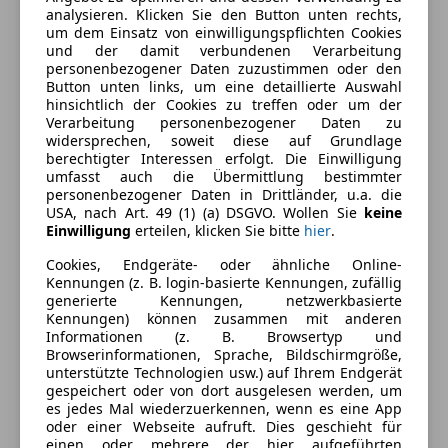
analysieren. Klicken Sie den Button unten rechts,
Komfort
Mehr anzeigen
um dem Einsatz von einwilligungspflichten Cookies
und der damit verbundenen Verarbeitung
Armlehne
personenbezogener Daten zuzustimmen oder den
Einparkhilfe
Button unten links, um eine detaillierte Auswahl
Farbe und Innenausstattung
hinsichtlich der Cookies zu treffen oder um der
Einparkhilfe Sensoren hinten
Verarbeitung personenbezogener Daten zu
Einparkhilfe Sensoren vorne
Außenfarbe
Schwarz
widersprechen, soweit diese auf Grundlage
Elektrische Fensterheber
berechtigter Interessen erfolgt. Die Einwilligung
Farbe laut Hersteller
OBSIDIANSCHWARZ -
umfasst auch die Übermittlung bestimmter
Elektrische Seitenspiegel
personenbezogener Daten in Drittländer, u.a. die
METALLICLACK
Elektrische Sitze
USA, nach Art. 49 (1) (a) DSGVO. Wollen Sie
keine
Getönte Scheiben
Einwilligung
erteilen, klicken Sie bitte
hier
.
Lackierung
Metallic
Klimaautomatik
Cookies, Endgeräte- oder ähnliche Online-
Farbe der
Schwarz
Lederausstattung
Kennungen (z. B. login-basierte Kennungen, zufällig
Innenausstattung
generierte Kennungen, netzwerkbasierte
Lederlenkrad
Kennungen) können zusammen mit anderen
Lichtsensor
Innenausstattung
Vollleder
Informationen (z. B. Browsertyp und
Lordosenstütze
Browserinformationen, Sprache, Bildschirmgröße,
unterstützte Technologien usw.) auf Ihrem Endgerät
Multifunktionslenkrad
Fahrzeugbeschreibung
gespeichert oder von dort ausgelesen werden, um
Navigationssystem
es jedes Mal wiederzuerkennen, wenn es eine App
Regensensor
oder einer Webseite aufruft. Dies geschieht für
Eingabefehler, Irrtümer und Zwischenverkauf
einen oder mehrere der hier aufgeführten
Sitzbelüftung