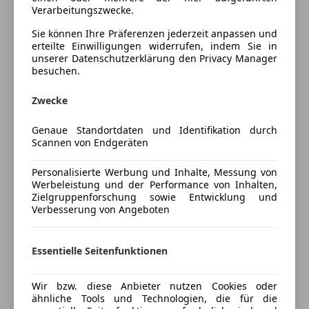
vorbehalten!
Verarbeitungszwecke.
Sitzheizung
Top gepflegter Zustand
Tempomat
Sie können Ihre Präferenzen jederzeit anpassen und
Sitz Heizung und Kühlung
erteilte Einwilligungen widerrufen, indem Sie in
Windschott (für Cabrio)
unserer Datenschutzerklärung den Privacy Manager
Navigation
besuchen.
Unterhaltung/Media
Kredit OHNE Anzahlung möglich
Bluetooth
Zwecke
Bordcomputer
Finanzierung schon ab 159€ monatlich möglich
Genaue Standortdaten und Identifikation durch
CD
auf ANFRAGE
Scannen von Endgeräten
Freisprecheinrichtung
Mehr anzeigen
Radio
Personalisierte Werbung und Inhalte, Messung von
Werbeleistung und der Performance von Inhalten,
Sicherheit
Bitte um telefonische Kontaktaufnahme, da die
Zielgruppenforschung sowie Entwicklung und
Preisbewertung
Bearbeitung von Mails
Verbesserung von Angeboten
ABS
Alarmanlage
Mehr anzeigen
in der Regel länger dauert oder Sie senden uns
Beifahrerairbag
Essentielle Seitenfunktionen
Ihre Telefon Nr. damit
ESP
Fahrerairbag
Versicherung
Wir bzw. diese Anbieter nutzen Cookies oder
wir Sie ehestmöglich kontaktieren können.
Nebelscheinwerfer
ähnliche Tools und Technologien, die für die