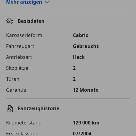
Autokredit-Rechner von durchblicker.at
Mehr anzeigen
Einfach Rate berechnen und günstige Konditionen
finden!
Basisdaten
Autokredit vergleichen
Karosserieform
Cabrio
Laufzeit
120 Monate
Fahrzeugart
Gebraucht
Antriebsart
Heck
Kreditbetrag
€ 21 000,-
Sitzplätze
2
Zu zahlender
€ 29 585,-
Gesamtbetrag
Türen
2
Einberechnete Gebühren
€ 0,-
Garantie
12 Monate
Effektivzinsatz
7,50 %
Fahrzeughistorie
Sollzinssatz
7,25 %
Kilometerstand
129 000 km
Monatliche Rate
€ 246,54
Erstzulassung
07/2004