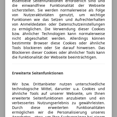
essentielle Seitenfunktionen erforderlich sind und
Reifendruckkontrollsystem
Kfz-Versicherung
die einwandfreie Funktionalität der Webseite
Seitenairbag
sicherstellen. Sie werden normalerweise als Folge
Servolenkung
von Nutzeraktivitäten genutzt, um wichtige
Versicherungsschutz an Ihre Bedürfnisse
Audio-Navigationssystem: Autopilot-System APS
Funktionen wie das Setzen und Aufrechterhalten
Traktionskontrolle
anpassen
von Anmeldedaten oder Datenschutzeinstellungen
COMAND
Wegfahrsperre
zu ermöglichen. Die Verwendung dieser Cookies
Freischaden-Gutschein ab Stufe 0
Bi-Xenon-Scheinwerfer
Xenonscheinwerfer
bzw. ähnlicher Technologien kann normalerweise
CD-Wechsler
nicht abgeschaltet werden. Allerdings können
Auto einfach online versichern & Rabatt holen
Zentralverriegelung
bestimmte Browser diese Cookies oder ähnliche
Diebstahl-Warnanlage + Innenraumabsicherung /
Zentralverriegelung mit Funkfernbedienung
Tools blockieren oder Sie darauf hinweisen. Das
Abschleppschutz
Blockieren dieser Cookies oder ähnlicher Tools kann
Extras
Innenausstattung: Holz Wurzelnuss
Jetzt berechnen
die Funktionalität der Webseite beeinträchtigen.
Komfortsitze vorn (inkl. Belüftung, Sitzheizung)
Alufelgen (18")
Lenkrad mit Schaltwippen/-tasten
Innenspiegel automatisch abblendend
Erweiterte Seitenfunktionen
Metallic-Lackierung
Schaltwippen
Verkäufer
Händler
Parktronic-System PTS (vorn und hinten)
Scheinwerferreinigung
Wir bzw. Drittanbieter nutzen unterschiedliche
Sender für Garagentoröffner (integriert)
technologische Mittel, darunter u.a. Cookies und
Sommerreifen
Autowerk Hasenleitner GmbH
Sitzbezug / Polsterung: Leder
ähnliche Tools auf unserer Webseite, um Ihnen
Sportpaket
erweiterte Seitenfunktionen anzubieten und ein
TV-Tuner
5
Sterne
verbessertes Nutzungserlebnis zu gewährleisten.
Sternebewertung 5 von 5
(100% Weiterempfehlungen)
Vorrüstung Mobiltelefon/Handy
Durch diese erweiterten Funktionalitäten
Airbag Fahrer-/Beifahrerseite
ermöglichen wir die Personalisierung unseres
Anbieter auf AutoScout24 seit 2012
Angebotes - etwa, um Ihre Suchvorgänge bei einem