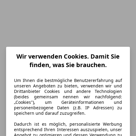
Wir verwenden Cookies. Damit Sie
finden, was Sie brauchen.
Energieverbrauch
Schadstoffklasse
Euro 4
Um Ihnen die bestmögliche Benutzererfahrung auf
unseren Angeboten zu bieten, verwenden wir und
Kraftstoff
Super 95
Drittanbieter Cookies und andere Technologien
(beides gemeinsam nennen wir nachfolgend:
Kraftstoffverbrauch
11,70
l/100 km (komb.)
„Cookies"), um Geräteinformationen und
personenbezogene Daten (z.B. IP Adressen) zu
CO₂-Emissionen
281 g/km (komb.)
speichern und darauf zuzugreifen.
Dadurch ist es möglich, personalisierte Werbung
Ausstattung
entsprechend Ihren Interessen auszuspielen, unser
Angebot zu optimieren und dessen Verwendung zu