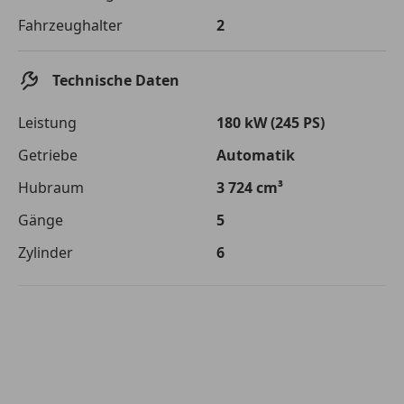
Die tatsächlichen Konditionen sind abhängig von Ihrer Bonität sowie
Fahrzeughalter
2
von der von Ihnen gewählten Bank. Rückzahlungszeitraum 1-10
Jahre. Zinsspanne Sollzinssatz: 2,90% - 14,90%.
Jetzt berechnen
Technische Daten
Leistung
180 kW (245 PS)
Getriebe
Automatik
Hubraum
3 724 cm³
Gänge
5
Zylinder
6