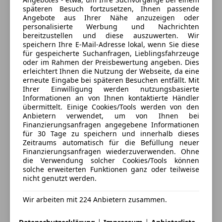
Außenspiegel elektr. verstell- und heizbar, beide
späteren Besuch fortzusetzen, Ihnen passende
Für Fahrzeugbesichtigung nur unter Telefonischer
Außentemperaturanzeige
Angebote aus Ihrer Nähe anzuzeigen oder
Terminvereinbarung da der Verkauf nicht jederzeit
Blinkleuchte in Außenspiegel integriert
personalisierte Werbung und Nachrichten
besetzt ist!!!
bereitzustellen und diese auszuwerten. Wir
Drehzahlmesser
speichern Ihre E-Mail-Adresse lokal, wenn Sie diese
Einschaltautomatik für Fahrlicht
Geschlossen
für gespeicherte Suchanfragen, Lieblingsfahrzeuge
Elektron. Stabilitäts-Programm (ESP)
Öffnet um 9:00 Fr.
oder im Rahmen der Preisbewertung angeben. Dies
erleichtert Ihnen die Nutzung der Webseite, da eine
Fensterheber elektrisch vorn
Salzburger Straße 381
,
erneute Eingabe bei späteren Besuchen entfällt. Mit
4030 Linz, AT
Getriebe Automatik - (5-Stufen)
Ihrer Einwilligung werden nutzungsbasierte
Karosserie: 2-türig
Informationen an von Ihnen kontaktierte Händler
übermittelt. Einige Cookies/Tools werden von den
Kontakt
Klimaautomatik (Thermotronik)
Anbietern verwendet, um von Ihnen bei
Lenkrad (Leder)
Harald Hasenleitner
Finanzierungsanfragen angegebene Informationen
Lenksäule (Lenkrad) elektr. verstellbar
für 30 Tage zu speichern und innerhalb dieses
Zeitraums automatisch für die Befüllung neuer
LM-Felgen
Alle Fahrzeuge des Anbieters
Finanzierungsanfragen wiederzuverwenden. Ohne
Motor 3,7 Ltr. - 180 kW V6 KAT
die Verwendung solcher Cookies/Tools können
Parameterlenkung
solche erweiterten Funktionen ganz oder teilweise
nicht genutzt werden.
Anbieter kontaktieren
Reifendruckwarner
Schalt-/Wählhebelgriff Leder
Wir arbeiten mit 224 Anbietern zusammen.
Deine Nachricht
Scheibenwischer mit Regensensor
Seitenairbag (Sidebag) vorn