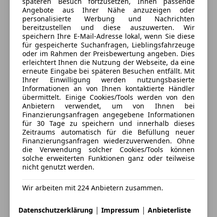
späteren Besuch fortzusetzen, Ihnen passende
Angebote aus Ihrer Nähe anzuzeigen oder
Geöffnet
personalisierte Werbung und Nachrichten
Schließt um 17:30
bereitzustellen und diese auszuwerten. Wir
speichern Ihre E-Mail-Adresse lokal, wenn Sie diese
Wienerstrasse 40
,
für gespeicherte Suchanfragen, Lieblingsfahrzeuge
8720 Knittelfeld, AT
oder im Rahmen der Preisbewertung angeben. Dies
erleichtert Ihnen die Nutzung der Webseite, da eine
Kontakt
erneute Eingabe bei späteren Besuchen entfällt. Mit
Ihrer Einwilligung werden nutzungsbasierte
Sabrina Drießler
Informationen an von Ihnen kontaktierte Händler
übermittelt. Einige Cookies/Tools werden von den
Anbietern verwendet, um von Ihnen bei
Alle Fahrzeuge des Anbieters
Finanzierungsanfragen angegebene Informationen
für 30 Tage zu speichern und innerhalb dieses
Zeitraums automatisch für die Befüllung neuer
Finanzierungsanfragen wiederzuverwenden. Ohne
Anbieter kontaktieren
die Verwendung solcher Cookies/Tools können
solche erweiterten Funktionen ganz oder teilweise
Deine Nachricht
nicht genutzt werden.
Wir arbeiten mit 224 Anbietern zusammen.
|
|
Datenschutzerklärung
Impressum
Anbieterliste