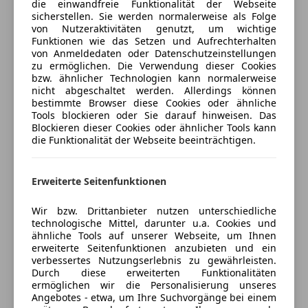
die einwandfreie Funktionalität der Webseite
Schiebetür
- Eintausch Ihres alten Fahrzeugs zu fairen
sicherstellen. Sie werden normalerweise als Folge
Versicherungsschutz an Ihre Bedürfnisse
Touchscreen
von Nutzeraktivitäten genutzt, um wichtige
Marktpreisen
anpassen
Funktionen wie das Setzen und Aufrechterhalten
von Anmeldedaten oder Datenschutzeinstellungen
Freischaden-Gutschein ab Stufe 0
- Günstige Finanzierungs- u. Versicherungsangebote
zu ermöglichen. Die Verwendung dieser Cookies
bzw. ähnlicher Technologien kann normalerweise
auch
Auto einfach online versichern & Rabatt holen
nicht abgeschaltet werden. Allerdings können
ohne Anzahlung
bestimmte Browser diese Cookies oder ähnliche
Tools blockieren oder Sie darauf hinweisen. Das
Blockieren dieser Cookies oder ähnlicher Tools kann
Für weitere Informationen, Besichtigung und
Jetzt berechnen
die Funktionalität der Webseite beeinträchtigen.
Probefahrt stehen Ihnen Hr. Nestler+43 3512 82 789-
2700, uwe.nestler@vogl-auto.at, +43 3512 82 789-
2720, sabrina.driessler@vogl-auto.at gerne zur
Erweiterte Seitenfunktionen
Verkäufer
Händler
Verfügung.
Wir bzw. Drittanbieter nutzen unterschiedliche
technologische Mittel, darunter u.a. Cookies und
Vogl & Co Ges.m.b.H.
ähnliche Tools auf unserer Webseite, um Ihnen
4
Sterne
erweiterte Seitenfunktionen anzubieten und ein
Sternebewertung 4 von 5
verbessertes Nutzungserlebnis zu gewährleisten.
(80% Weiterempfehlungen)
Durch diese erweiterten Funktionalitäten
Anbieter auf AutoScout24 seit 2023
ermöglichen wir die Personalisierung unseres
Angebotes - etwa, um Ihre Suchvorgänge bei einem
Verkauf