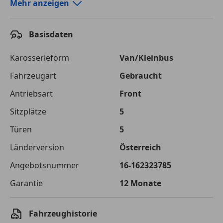
Autokredit-Rechner von durchblicker.at
Mehr anzeigen
Einfach Rate berechnen und günstige Konditionen
finden!
Basisdaten
Autokredit vergleichen
Karosserieform
Van/Kleinbus
Laufzeit
120 Monate
Fahrzeugart
Gebraucht
Antriebsart
Front
Kreditbetrag
€ 22 900,-
Sitzplätze
5
Zu zahlender
€ 32 262,-
Gesamtbetrag
Türen
5
Einberechnete Gebühren
€ 0,-
Länderversion
Österreich
Angebotsnummer
16-162323785
Effektivzinsatz
7,50 %
Garantie
12 Monate
Sollzinssatz
7,25 %
Monatliche Rate
€ 268,85
Fahrzeughistorie