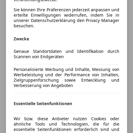
DAB-Radio
Schiebetüren, Navigation und viele mehr
Freisprecheinrichtung
Sie können Ihre Präferenzen jederzeit anpassen und
erteilte Einwilligungen widerrufen, indem Sie in
USB
Vogl & Co – Ihr Mobilitätspartner seit 1919 auf 16
unserer Datenschutzerklärung den Privacy Manager
Standorten in der Steiermark, Burgenland und
besuchen.
Sicherheit
Niederösterreich
ABS
Zwecke
Beifahrerairbag
- 1000 Gebraucht- und Jungfahrzeuge lagernd
Genaue Standortdaten und Identifikation durch
ESP
Scannen von Endgeräten
Fahrerairbag
- Persönliche Beratung durch kompetente
Mehr anzeigen
Isofix
Automobilverkäufer vor Ort
Personalisierte Werbung und Inhalte, Messung von
Nebelscheinwerfer
Werbeleistung und der Performance von Inhalten,
Zielgruppenforschung sowie Entwicklung und
Preisbewertung
Notbremsassistent
- Von Meisterhand geprüft mit 120 Punkte Check
Verbesserung von Angeboten
Seitenairbag
Mehr anzeigen
Servolenkung
- 12 Monate All-In Garantie
Tagfahrlicht
Essentielle Seitenfunktionen
Zentralverriegelung
- Nach Kauf Betreuung Ihres Autos durch unsere
Versicherung
Zentralverriegelung mit Funkfernbedienung
Fachwerkstätten inkl. Lack- u. Spenglerei,
Wir bzw. diese Anbieter nutzen Cookies oder
ähnliche Tools und Technologien, die für die
Reifeneinlagerung, Pickerl
Extras
Kfz-Versicherung
essentielle Seitenfunktionen erforderlich sind und