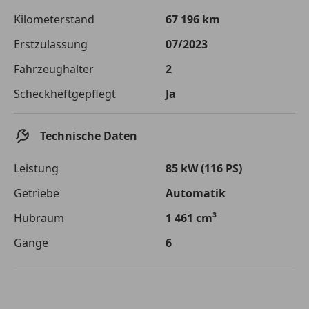
Die tatsächlichen Konditionen sind abhängig von Ihrer Bonität sowie
Kilometerstand
67 196 km
von der von Ihnen gewählten Bank. Rückzahlungszeitraum 1-10
Jahre. Zinsspanne Sollzinssatz: 2,90% - 14,90%.
Erstzulassung
07/2023
Jetzt berechnen
Fahrzeughalter
2
Scheckheftgepflegt
Ja
Technische Daten
Leistung
85 kW (116 PS)
Getriebe
Automatik
Hubraum
1 461 cm³
Gänge
6