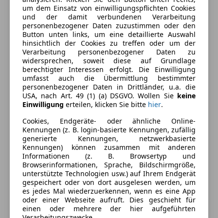
Ausstattung
um dem Einsatz von einwilligungspflichten Cookies
und der damit verbundenen Verarbeitung
personenbezogener Daten zuzustimmen oder den
Komfort
Mehr anzeigen
Button unten links, um eine detaillierte Auswahl
hinsichtlich der Cookies zu treffen oder um der
Armlehne
Verarbeitung personenbezogener Daten zu
Berganfahrassistent
widersprechen, soweit diese auf Grundlage
Farbe und Innenausstattung
berechtigter Interessen erfolgt. Die Einwilligung
Elektrische Seitenspiegel
umfasst auch die Übermittlung bestimmter
Klimaanlage
Außenfarbe
Silber
personenbezogener Daten in Drittländer, u.a. die
Lichtsensor
USA, nach Art. 49 (1) (a) DSGVO. Wollen Sie
keine
Lackierung
Metallic
Einwilligung
erteilen, klicken Sie bitte
hier
.
Multifunktionslenkrad
Navigationssystem
Farbe der
Sonstige
Cookies, Endgeräte- oder ähnliche Online-
Regensensor
Kennungen (z. B. login-basierte Kennungen, zufällig
Innenausstattung
generierte Kennungen, netzwerkbasierte
Start/Stop-Automatik
Kennungen) können zusammen mit anderen
Innenausstattung
Stoff
Tempomat
Informationen (z. B. Browsertyp und
Browserinformationen, Sprache, Bildschirmgröße,
Unterhaltung/Media
unterstützte Technologien usw.) auf Ihrem Endgerät
Fahrzeugbeschreibung
gespeichert oder von dort ausgelesen werden, um
Android Auto
es jedes Mal wiederzuerkennen, wenn es eine App
Bluetooth
oder einer Webseite aufruft. Dies geschieht für
Raumwunder, Automatikgetriebe, günstig im
einen oder mehrere der hier aufgeführten
Bordcomputer
Verbrauch Diesel, variabler Kofferraum,
Verarbeitungszwecke.