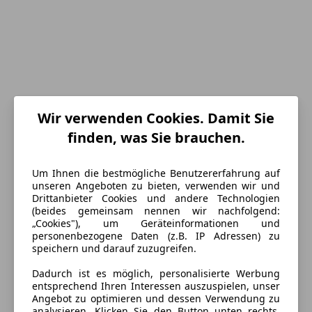
Wir verwenden Cookies. Damit Sie
finden, was Sie brauchen.
Um Ihnen die bestmögliche Benutzererfahrung auf
unseren Angeboten zu bieten, verwenden wir und
Energieverbrauch
Drittanbieter Cookies und andere Technologien
(beides gemeinsam nennen wir nachfolgend:
„Cookies"), um Geräteinformationen und
Kraftstoff
Diesel
personenbezogene Daten (z.B. IP Adressen) zu
speichern und darauf zuzugreifen.
Kraftstoffverbrauch
0,00
l/100 km (komb.)
Dadurch ist es möglich, personalisierte Werbung
CO₂-Emissionen
146 g/km (komb.)
entsprechend Ihren Interessen auszuspielen, unser
Angebot zu optimieren und dessen Verwendung zu
analysieren. Klicken Sie den Button unten rechts,