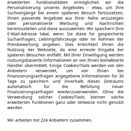
GARMIN MAP PILOT NAVIGATIONSPAKET
erweiterten Funktionalitäten ermöglichen wir die
Seitenairb
Personalisierung unseres Angebotes - etwa, um Ihre
Jetzt berechnen
GETRIEBEUEBERSETZUNGEN (M9T AT)
Suchvorgänge bei einem späteren Besuch fortzusetzen,
Servolenk
HECKLEUCHTEN IN LED-TECHNIK
Ihnen passende Angebote aus Ihrer Nähe anzuzeigen
Spurhaltea
HECKSCHEIBE HEIZBAR
oder personalisierte Werbung und Nachrichten
Tagfahrlich
bereitzustellen und diese auszuwerten. Wir speichern Ihre
INNENHIMMEL MACCHIATOBEIGE
E-Mail-Adresse lokal, wenn Sie diese für gespeicherte
Traktionsk
INNENRAUMLEUCHTEN IM FOND
Suchanfragen, Lieblingsfahrzeuge oder im Rahmen der
Anbieter kontaktiere
Verkehrsz
INNENSPIEGEL AUTOMATISCH ABBLENDBAR
Preisbewertung angeben. Dies erleichtert Ihnen die
Voll-LED S
Nutzung der Webseite, da eine erneute Eingabe bei
I-SIZE KINDERSITZBEFESTIGUNG
Deine Nachricht
späteren Besuchen entfällt. Mit Ihrer Einwilligung werden
Wegfahrsp
KEYLESS GO
nutzungsbasierte Informationen an von Ihnen kontaktierte
Zentralver
KLIMATISIERUNGSAUTOMATIK THERMOTRONIC
Händler übermittelt. Einige Cookies/Tools werden von den
Funkfernb
Anbietern verwendet, um von Ihnen bei
KOMFORT-DACHBEDIENEINHEIT
Finanzierungsanfragen angegebene Informationen für 30
KOMFORTFAHRWERK
Extras
Allwetterre
Tage zu speichern und innerhalb dieses Zeitraums
KOMFORT-SONNENBLENDE FAHRERSEITE + BEIFAHR
automatisch für die Befüllung neuer
Alufelgen (
Finanzierungsanfragen wiederzuverwenden. Ohne die
KOMM.-MODUL MERCEDES ME CONNECT DIENSTE
Anhängerk
Verwendung solcher Cookies/Tools können solche
LASTENVERANKERUNGSSCHIENENSYSTEM
Dachreling
erweiterten Funktionen ganz oder teilweise nicht genutzt
LED HIGH PERFORMANCE-SCHEINWERFER
werden.
Innenspieg
LEDER ARTICO / MIKROFASER DINAMICA
Reservera
3 ähnliche Fah
Wir arbeiten mit 224 Anbietern zusammen.
LEDERLENKRAD
Scheinwerf
Ich erlaube den 
LIVE TRAFFIC INFORMATION
Wärmepu
zu kontaktieren.