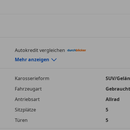
Autokredit vergleichen
Autokredit-Rechner von durchblicker.at
Mehr anzeigen
Einfach Rate berechnen und günstige Konditionen f
Karosserieform
SUV/Gelä
Autokredit vergleichen
Fahrzeugart
Gebrauch
Laufzeit
120 Monat
Antriebsart
Allrad
Kreditbetrag
€ 27 500,-
Sitzplätze
5
Zu zahlender Gesamtbetrag
€ 38 742,-
Türen
5
Einberechnete Gebühren
€ 0,-