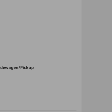
inden!
ndewagen/Pickup
t
e