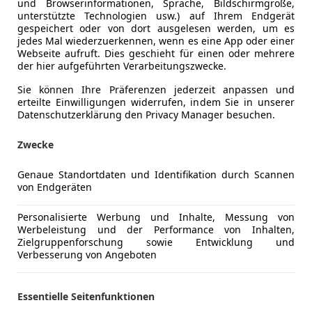
und Browserinformationen, Sprache, Bildschirmgröße,
Elektrisch
Das Fahrzeug ist in einem einwandfreien und gepfl
unterstützte Technologien usw.) auf Ihrem Endgerät
Elektrische
Der letzte Service wurde bei Mercedes Auer bei ein
gespeichert oder von dort ausgelesen werden, um es
Elektrische
jedes Mal wiederzuerkennen, wenn es eine App oder einer
135.000 km durchgeführt.
Webseite aufruft. Dies geschieht für einen oder mehrere
Getönte S
Eine Probefahrt sowie sämtliche Tests sind jederzeit
der hier aufgeführten Verarbeitungszwecke.
Lederlenk
Lichtsenso
Sie können Ihre Präferenzen jederzeit anpassen und
inclusive HARDTOP TYPE E in Wagenfarbe ( Neupreis 
erteilte Einwilligungen widerrufen, indem Sie in unserer
Lordosens
Datenschutzerklärung den Privacy Manager besuchen.
Multifunkt
18 LM-RAEDER IM 6-DOPPELSPEICHEN-DESIGN
Navigatio
8-FACH-LAUTSPRECHERSYSTEM
Zwecke
Regensens
ABGEDUNKELTESCHEIBEN HINTEN AB WERK
Schlüssell
Genaue Standortdaten und Identifikation durch Scannen
ABLAGENETZ IM BEIFAHRERFUSSRAUM
Mehr anzeigen
von Endgeräten
Sitzheizun
ABSCHLEPPHAKEN HINTEN
Tempomat
ABSCHLIESSBARES HANDSCHUHFACH
Personalisierte Werbung und Inhalte, Messung von
Mehr anzeigen
AKTIVER BREMS-ASSISTENT
Unterhaltung/Media
Bluetooth
Werbeleistung und der Performance von Inhalten,
Zielgruppenforschung sowie Entwicklung und
ALLRAD ZUSCHALTBAR MIT GETRIEBEUNTERSETZUN
Bordcompu
Verbesserung von Angeboten
ANHAENGERKUPPLUNG KUGELKOPF FEST
CD
ANHAENGERSTECKDOSE 13-POLIG
Freisprech
AUSSCHLIESSSCHUTZ
MP3
Essentielle Seitenfunktionen