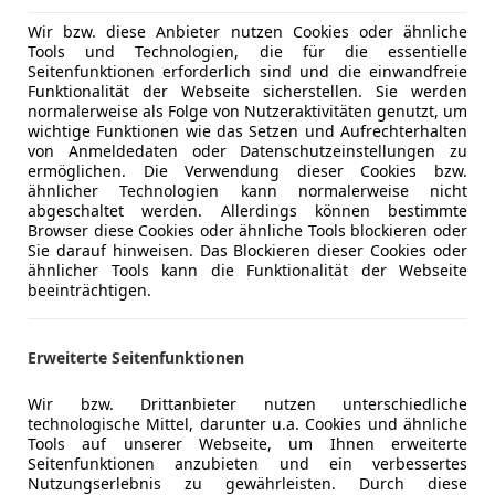
AUSSENSPIEGEL ELEKTRISCH HERANKLAPPBAR
Radio
AUSSENSPIEGEL HEIZBAR UND ELEKTRISCH VERSTE
Soundsys
Wir bzw. diese Anbieter nutzen Cookies oder ähnliche
AUSSENTEMPERATURSENSOR KLIMAANLAGE
Tools und Technologien, die für die essentielle
USB
Seitenfunktionen erforderlich sind und die einwandfreie
AUSSTIEGSLEUCHTEN
Funktionalität der Webseite sicherstellen. Sie werden
Sicherheit
ABS
AXINITBRONZE METALLIC PREMIUM LACK
normalerweise als Folge von Nutzeraktivitäten genutzt, um
Abstandsw
BEIFAHRERSITZ ELEKTRISCH VERSTELLBAR
wichtige Funktionen wie das Setzen und Aufrechterhalten
Airbag hin
von Anmeldedaten oder Datenschutzeinstellungen zu
BELEUCHTUNG FUER FUSSRAUM VORNE
ermöglichen. Die Verwendung dieser Cookies bzw.
Beifahrera
BEREIFUNG 255/60R18
ähnlicher Technologien kann normalerweise nicht
ESP
BERGANFAHRHILFE
abgeschaltet werden. Allerdings können bestimmte
Fahrerairb
Browser diese Cookies oder ähnliche Tools blockieren oder
BERGANFAHRHILFE DSR
Sie darauf hinweisen. Das Blockieren dieser Cookies oder
Geschwind
BREMSANLAGE MIT ABS UND ASR
ähnlicher Tools kann die Funktionalität der Webseite
Isofix
DACHRELING ELOXIERT
beeinträchtigen.
Kopfairba
DOWNHILL SPEED REGULATION
Kfz-Versicherung
Kurvenlich
EINSTIEGSLEISTEN IN ALUMINIUMOPTIK
Erweiterte Seitenfunktionen
LED-Schei
EMISSIONSKLASSE EURO 6
Versicherungsschutz an Ihre Bedürfnisse anpa
LED-Tagfah
FAHRERSITZ ELEKTRISCH VERSTELLBAR
Wir bzw. Drittanbieter nutzen unterschiedliche
Nebelsche
Freischaden-Gutschein ab Stufe 0
FENSTERHEBER ELEKTRISCH
technologische Mittel, darunter u.a. Cookies und ähnliche
Notbremsa
Tools auf unserer Webseite, um Ihnen erweiterte
Auto einfach online versichern & Rabatt holen
FONDSITZBANK 3-SITZER
Seitenfunktionen anzubieten und ein verbessertes
Notrufsys
FRONTSCHEIBE WAERMEDAEMMEND
Nutzungserlebnis zu gewährleisten. Durch diese
Reifendruc