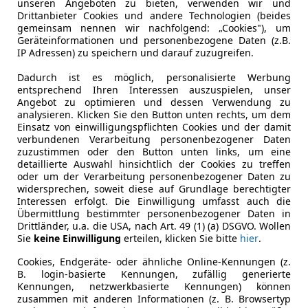
unseren Angeboten zu bieten, verwenden wir und
Drittanbieter Cookies und andere Technologien (beides
gemeinsam nennen wir nachfolgend: „Cookies"), um
Geräteinformationen und personenbezogene Daten (z.B.
IP Adressen) zu speichern und darauf zuzugreifen.
Dadurch ist es möglich, personalisierte Werbung
entsprechend Ihren Interessen auszuspielen, unser
Angebot zu optimieren und dessen Verwendung zu
analysieren. Klicken Sie den Button unten rechts, um dem
Einsatz von einwilligungspflichten Cookies und der damit
Kraftstoff
Diesel
verbundenen Verarbeitung personenbezogener Daten
zuzustimmen oder den Button unten links, um eine
detaillierte Auswahl hinsichtlich der Cookies zu treffen
oder um der Verarbeitung personenbezogener Daten zu
Komfort
2-Zonen-K
Mehr anzeigen
widersprechen, soweit diese auf Grundlage berechtigter
360° Kame
Interessen erfolgt. Die Einwilligung umfasst auch die
Armlehne
Übermittlung bestimmter personenbezogener Daten in
ng
Außenfarbe
Bronze
Drittländer, u.a. die USA, nach Art. 49 (1) (a) DSGVO. Wollen
Berganfahr
Sie
keine Einwilligung
erteilen, klicken Sie bitte
hier
.
Einparkhilf
Lackierung
Metallic
Cookies, Endgeräte- oder ähnliche Online-Kennungen (z.
Einparkhil
B. login-basierte Kennungen, zufällig generierte
Innenausstattung
Teilleder
Einparkhil
Kennungen, netzwerkbasierte Kennungen) können
Einparkhil
zusammen mit anderen Informationen (z. B. Browsertyp